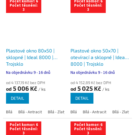
Počet komor: 6
Počet komor: 6
Počet těsnění:
Počet těsnění:
3
3
Plastové okno 80x50 |
Plastové okno 50x70 |
sklopné | Ideal 8000 |
otevírací a sklopné | Ideal
Trojsklo
8000 | Trojsklo
Na objednávku 9 - 16 dnů
Na objednávku 9 - 16 dnů
od 4 137,19 Kč bez DPH
od 4 152,89 Kč bez DPH
5 006 Kč
5 025 Kč
od
od
/ ks
/ ks
DETAIL
DETAIL
Bílá
Bílá - Antracit
Bílá - Zlatý dub
Bílá
Bílá - Tmavý dub
Bílá - Antracit
Bílá - Zlatý 
Bílá - Ořec
Počet komor: 6
Počet komor: 6
Počet těsnění:
Počet těsnění:
3
3