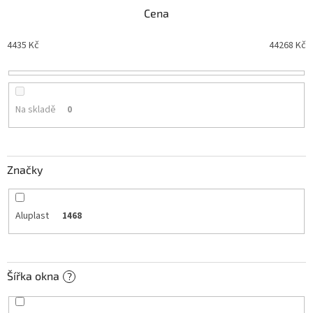
n
Cena
í
p
4435
Kč
44268
Kč
r
o
d
u
Na skladě
0
k
t
ů
Značky
Aluplast
1468
Šířka okna
?