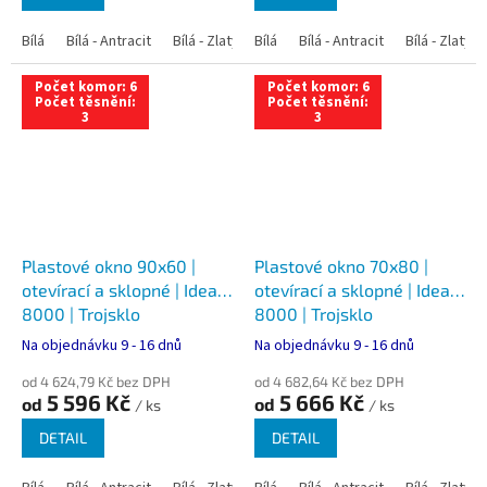
Bílá
Bílá - Antracit
Bílá - Zlatý dub
Bílá
Bílá - Tmavý dub
Bílá - Antracit
Bílá - Zlatý 
Bílá - Ořec
Počet komor: 6
Počet komor: 6
Počet těsnění:
Počet těsnění:
3
3
Plastové okno 90x60 |
Plastové okno 70x80 |
otevírací a sklopné | Ideal
otevírací a sklopné | Ideal
8000 | Trojsklo
8000 | Trojsklo
Na objednávku 9 - 16 dnů
Na objednávku 9 - 16 dnů
od 4 624,79 Kč bez DPH
od 4 682,64 Kč bez DPH
5 596 Kč
5 666 Kč
od
od
/ ks
/ ks
DETAIL
DETAIL