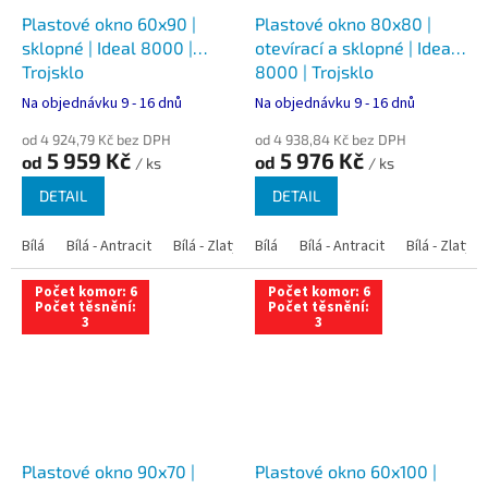
Plastové okno 60x90 |
Plastové okno 80x80 |
sklopné | Ideal 8000 |
otevírací a sklopné | Ideal
Trojsklo
8000 | Trojsklo
Na objednávku 9 - 16 dnů
Na objednávku 9 - 16 dnů
od 4 924,79 Kč bez DPH
od 4 938,84 Kč bez DPH
5 959 Kč
5 976 Kč
od
od
/ ks
/ ks
DETAIL
DETAIL
Bílá
Bílá - Antracit
Bílá - Zlatý dub
Bílá
Bílá - Tmavý dub
Bílá - Antracit
Bílá - Zlatý 
Bílá - Ořec
Počet komor: 6
Počet komor: 6
Počet těsnění:
Počet těsnění:
3
3
Plastové okno 90x70 |
Plastové okno 60x100 |