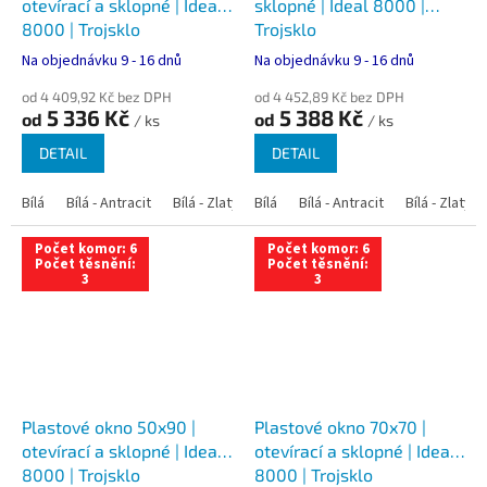
otevírací a sklopné | Ideal
sklopné | Ideal 8000 |
8000 | Trojsklo
Trojsklo
Na objednávku 9 - 16 dnů
Na objednávku 9 - 16 dnů
od 4 409,92 Kč bez DPH
od 4 452,89 Kč bez DPH
5 336 Kč
5 388 Kč
od
od
/ ks
/ ks
DETAIL
DETAIL
Bílá
Bílá - Antracit
Bílá - Zlatý dub
Bílá
Bílá - Tmavý dub
Bílá - Antracit
Bílá - Zlatý 
Bílá - Ořec
Počet komor: 6
Počet komor: 6
Počet těsnění:
Počet těsnění:
3
3
Plastové okno 50x90 |
Plastové okno 70x70 |
otevírací a sklopné | Ideal
otevírací a sklopné | Ideal
8000 | Trojsklo
8000 | Trojsklo