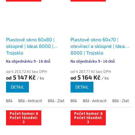
Plastové okno 60x80 |
Plastové okno 60x70 |
sklopné | Ideal 8000 |
otevírací a sklopné | Ideal
Trojsklo
8000 | Trojsklo
Na objednávku 9 - 16 dnů
Na objednávku 9 - 16 dnů
od 4 253,72 Kč bez DPH
od 4 267,77 Kč bez DPH
5 147 Kč
5 164 Kč
od
od
/ ks
/ ks
DETAIL
DETAIL
Bílá
Bílá - Antracit
Bílá - Zlatý dub
Bílá
Bílá - Tmavý dub
Bílá - Antracit
Bílá - Zlatý 
Bílá - Ořec
Počet komor: 6
Počet komor: 6
Počet těsnění:
Počet těsnění:
3
3