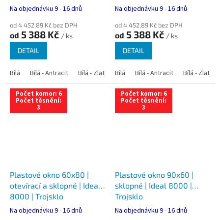
Na objednávku 9 - 16 dnů
Na objednávku 9 - 16 dnů
od 4 452,89 Kč bez DPH
od 4 452,89 Kč bez DPH
5 388 Kč
5 388 Kč
od
od
/ ks
/ ks
DETAIL
DETAIL
Bílá
Bílá - Antracit
Bílá - Zlatý dub
Bílá
Bílá - Tmavý dub
Bílá - Antracit
Bílá - Zlatý 
Bílá - Ořec
Počet komor: 6
Počet komor: 6
Počet těsnění:
Počet těsnění:
3
3
Plastové okno 60x80 |
Plastové okno 90x60 |
otevírací a sklopné | Ideal
sklopné | Ideal 8000 |
8000 | Trojsklo
Trojsklo
Na objednávku 9 - 16 dnů
Na objednávku 9 - 16 dnů