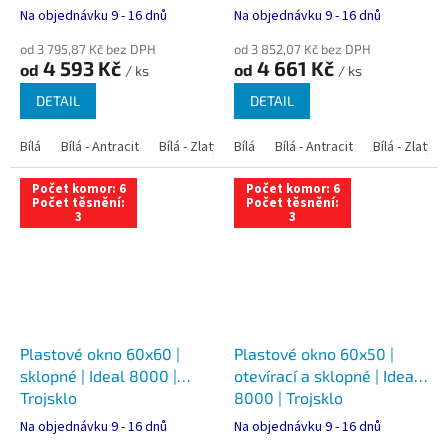
Na objednávku 9 - 16 dnů
Na objednávku 9 - 16 dnů
od 3 795,87 Kč bez DPH
od 3 852,07 Kč bez DPH
4 593 Kč
4 661 Kč
od
od
/ ks
/ ks
DETAIL
DETAIL
Bílá
Bílá - Antracit
Bílá - Zlatý dub
Bílá
Bílá - Tmavý dub
Bílá - Antracit
Bílá - Zlatý 
Bílá - Ořec
Počet komor: 6
Počet komor: 6
Počet těsnění:
Počet těsnění:
3
3
Plastové okno 60x60 |
Plastové okno 60x50 |
sklopné | Ideal 8000 |
otevírací a sklopné | Ideal
Trojsklo
8000 | Trojsklo
Na objednávku 9 - 16 dnů
Na objednávku 9 - 16 dnů