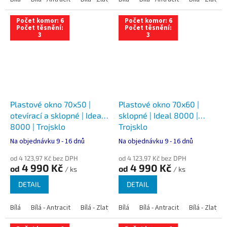
Počet komor: 6
Počet komor: 6
Počet těsnění:
Počet těsnění:
3
3
Plastové okno 70x50 |
Plastové okno 70x60 |
otevírací a sklopné | Ideal
sklopné | Ideal 8000 |
8000 | Trojsklo
Trojsklo
Na objednávku 9 - 16 dnů
Na objednávku 9 - 16 dnů
od 4 123,97 Kč bez DPH
od 4 123,97 Kč bez DPH
4 990 Kč
4 990 Kč
od
od
/ ks
/ ks
DETAIL
DETAIL
Bílá
Bílá - Antracit
Bílá - Zlatý dub
Bílá
Bílá - Tmavý dub
Bílá - Antracit
Bílá - Zlatý 
Bílá - Ořec