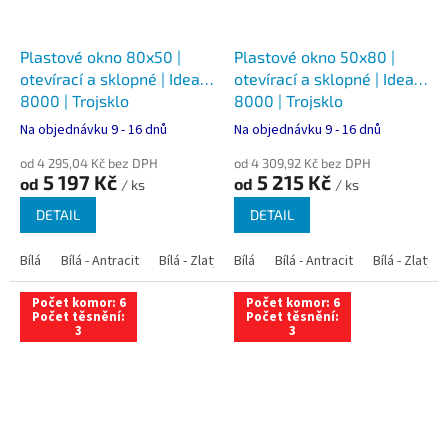
Plastové okno 80x50 |
Plastové okno 50x80 |
otevírací a sklopné | Ideal
otevírací a sklopné | Ideal
8000 | Trojsklo
8000 | Trojsklo
Na objednávku 9 - 16 dnů
Na objednávku 9 - 16 dnů
od 4 295,04 Kč bez DPH
od 4 309,92 Kč bez DPH
5 197 Kč
5 215 Kč
od
od
/ ks
/ ks
DETAIL
DETAIL
Bílá
Bílá - Antracit
Bílá - Zlatý dub
Bílá
Bílá - Tmavý dub
Bílá - Antracit
Bílá - Zlatý 
Bílá - Ořec
Počet komor: 6
Počet komor: 6
Počet těsnění:
Počet těsnění:
3
3