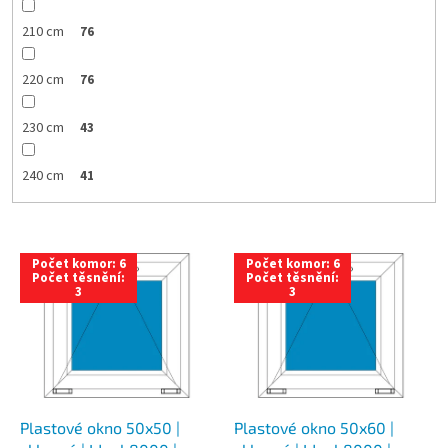
210 cm
76
220 cm
76
230 cm
43
240 cm
41
V
Počet komor: 6
Počet komor: 6
ý
Počet těsnění:
Počet těsnění:
3
3
p
i
s
p
r
o
d
Plastové okno 50x50 |
Plastové okno 50x60 |