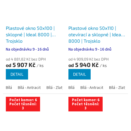
Plastové okno 50x100 |
Plastové okno 50x110 |
sklopné | Ideal 8000 |
otevírací a sklopné | Ideal
Trojsklo
8000 | Trojsklo
Na objednávku 9 - 16 dnů
Na objednávku 9 - 16 dnů
od 4 881,82 Kč bez DPH
od 4 909,09 Kč bez DPH
5 907 Kč
5 940 Kč
od
od
/ ks
/ ks
DETAIL
DETAIL
Bílá
Bílá - Antracit
Bílá - Zlatý dub
Bílá
Bílá - Tmavý dub
Bílá - Antracit
Bílá - Zlatý 
Bílá - Ořec
Počet komor: 6
Počet komor: 6
Počet těsnění:
Počet těsnění:
3
3