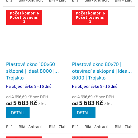
Bílá
Bílá - Antracit
Bílá - Zlatý dub
Bílá
Bílá - Tmavý dub
Bílá - Antracit
Bílá - Zlatý 
Bílá - Ořec
Počet komor: 6
Počet komor: 6
Počet těsnění:
Počet těsnění:
3
3
Plastové okno 100x60 |
Plastové okno 80x70 |
sklopné | Ideal 8000 |
otevírací a sklopné | Ideal
Trojsklo
8000 | Trojsklo
Na objednávku 9 - 16 dnů
Na objednávku 9 - 16 dnů
od 4 696,69 Kč bez DPH
od 4 696,69 Kč bez DPH
5 683 Kč
5 683 Kč
od
od
/ ks
/ ks
DETAIL
DETAIL
Bílá
Bílá - Antracit
Bílá - Zlatý dub
Bílá
Bílá - Tmavý dub
Bílá - Antracit
Bílá - Zlatý 
Bílá - Ořec