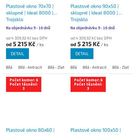
Plastové okno 70x70 |
Plastové okno 90x50 |
sklopné | Ideal 8000 |
sklopné | Ideal 8000 |
Trojsklo
Trojsklo
Na objednávku 9 - 16 dnů
Na objednávku 9 - 16 dnů
od 4 309,92 Kč bez DPH
od 4 309,92 Kč bez DPH
5 215 Kč
5 215 Kč
od
od
/ ks
/ ks
DETAIL
DETAIL
Bílá
Bílá - Antracit
Bílá - Zlatý dub
Bílá
Bílá - Tmavý dub
Bílá - Antracit
Bílá - Zlatý 
Bílá - Ořec
Počet komor: 6
Počet komor: 6
Počet těsnění:
Počet těsnění:
3
3
Plastové okno 80x60 |
Plastové okno 100x50 |