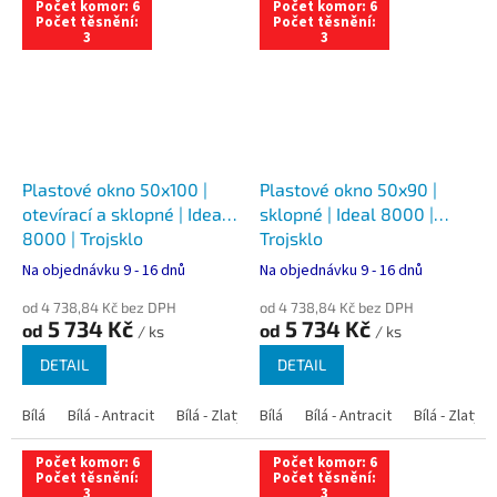
Počet komor: 6
Počet komor: 6
Počet těsnění:
Počet těsnění:
3
3
Plastové okno 50x100 |
Plastové okno 50x90 |
otevírací a sklopné | Ideal
sklopné | Ideal 8000 |
8000 | Trojsklo
Trojsklo
Na objednávku 9 - 16 dnů
Na objednávku 9 - 16 dnů
od 4 738,84 Kč bez DPH
od 4 738,84 Kč bez DPH
5 734 Kč
5 734 Kč
od
od
/ ks
/ ks
DETAIL
DETAIL
Bílá
Bílá - Antracit
Bílá - Zlatý dub
Bílá
Bílá - Tmavý dub
Bílá - Antracit
Bílá - Zlatý 
Bílá - Ořec
Počet komor: 6
Počet komor: 6
Počet těsnění:
Počet těsnění:
3
3