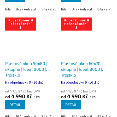
Bílá
Bílá - Antracit
Bílá - Zlatý dub
Bílá
Bílá - Tmavý dub
Bílá - Antracit
Bílá - Zlatý 
Bílá - Ořec
Počet komor: 6
Počet komor: 6
Počet těsnění:
Počet těsnění:
3
3
Plastové okno 50x80 |
Plastové okno 60x70 |
sklopné | Ideal 8000 |
sklopné | Ideal 8000 |
Trojsklo
Trojsklo
Na objednávku 9 - 16 dnů
Na objednávku 9 - 16 dnů
od 4 123,97 Kč bez DPH
od 4 123,97 Kč bez DPH
4 990 Kč
4 990 Kč
od
od
/ ks
/ ks
DETAIL
DETAIL
Bílá
Bílá - Antracit
Bílá - Zlatý dub
Bílá
Bílá - Tmavý dub
Bílá - Antracit
Bílá - Zlatý 
Bílá - Ořec