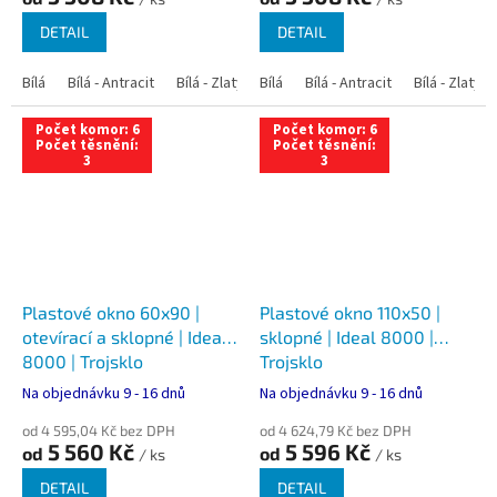
DETAIL
DETAIL
Bílá
Bílá - Antracit
Bílá - Zlatý dub
Bílá
Bílá - Tmavý dub
Bílá - Antracit
Bílá - Zlatý 
Bílá - Ořec
Počet komor: 6
Počet komor: 6
Počet těsnění:
Počet těsnění:
3
3
Plastové okno 60x90 |
Plastové okno 110x50 |
otevírací a sklopné | Ideal
sklopné | Ideal 8000 |
8000 | Trojsklo
Trojsklo
Na objednávku 9 - 16 dnů
Na objednávku 9 - 16 dnů
od 4 595,04 Kč bez DPH
od 4 624,79 Kč bez DPH
5 560 Kč
5 596 Kč
od
od
/ ks
/ ks
DETAIL
DETAIL