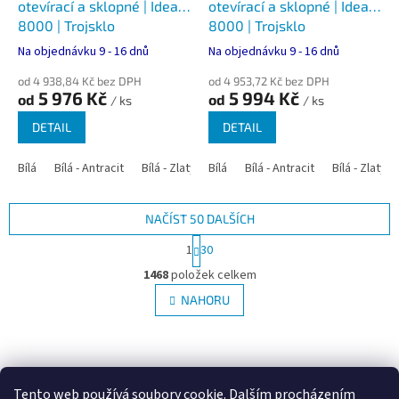
otevírací a sklopné | Ideal
otevírací a sklopné | Ideal
8000 | Trojsklo
8000 | Trojsklo
Na objednávku 9 - 16 dnů
Na objednávku 9 - 16 dnů
od 4 938,84 Kč bez DPH
od 4 953,72 Kč bez DPH
5 976 Kč
5 994 Kč
od
od
/ ks
/ ks
DETAIL
DETAIL
Bílá
Bílá - Antracit
Bílá - Zlatý dub
Bílá
Bílá - Tmavý dub
Bílá - Antracit
Bílá - Zlatý 
Bílá - Ořec
NAČÍST 50 DALŠÍCH
S
1
30
t
O
r
1468
položek celkem
v
á
l
NAHORU
n
á
k
d
o
v
Z
a
á
c
á
Google.cz
Zboží.cz
Heureka.cz
NajduZboží.cz
n
í
p
í
Tento web používá soubory cookie. Dalším procházením