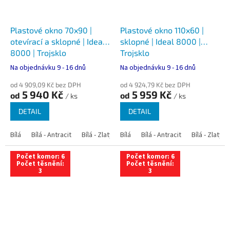
Plastové okno 70x90 |
Plastové okno 110x60 |
otevírací a sklopné | Ideal
sklopné | Ideal 8000 |
8000 | Trojsklo
Trojsklo
Na objednávku 9 - 16 dnů
Na objednávku 9 - 16 dnů
od 4 909,09 Kč bez DPH
od 4 924,79 Kč bez DPH
5 940 Kč
5 959 Kč
od
od
/ ks
/ ks
DETAIL
DETAIL
Bílá
Bílá - Antracit
Bílá - Zlatý dub
Bílá
Bílá - Tmavý dub
Bílá - Antracit
Bílá - Zlatý 
Bílá - Ořec
Počet komor: 6
Počet komor: 6
Počet těsnění:
Počet těsnění:
3
3