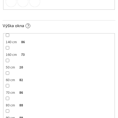
Výška okna
?
140 cm
86
160 cm
73
50 cm
20
60 cm
82
70 cm
86
80 cm
88