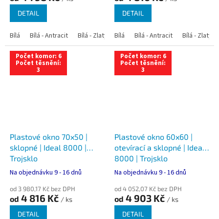
DETAIL
DETAIL
Bílá
Bílá - Antracit
Bílá - Zlatý dub
Bílá
Bílá - Tmavý dub
Bílá - Antracit
Bílá - Zlatý 
Bílá - Ořec
Počet komor: 6
Počet komor: 6
Počet těsnění:
Počet těsnění:
3
3
Plastové okno 70x50 |
Plastové okno 60x60 |
sklopné | Ideal 8000 |
otevírací a sklopné | Ideal
Trojsklo
8000 | Trojsklo
Na objednávku 9 - 16 dnů
Na objednávku 9 - 16 dnů
od 3 980,17 Kč bez DPH
od 4 052,07 Kč bez DPH
4 816 Kč
4 903 Kč
od
od
/ ks
/ ks
DETAIL
DETAIL