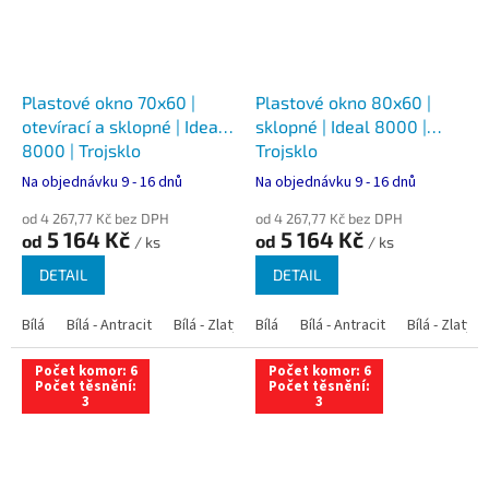
Plastové okno 70x60 |
Plastové okno 80x60 |
otevírací a sklopné | Ideal
sklopné | Ideal 8000 |
8000 | Trojsklo
Trojsklo
Na objednávku 9 - 16 dnů
Na objednávku 9 - 16 dnů
od 4 267,77 Kč bez DPH
od 4 267,77 Kč bez DPH
5 164 Kč
5 164 Kč
od
od
/ ks
/ ks
DETAIL
DETAIL
Bílá
Bílá - Antracit
Bílá - Zlatý dub
Bílá
Bílá - Tmavý dub
Bílá - Antracit
Bílá - Zlatý 
Bílá - Ořec
Počet komor: 6
Počet komor: 6
Počet těsnění:
Počet těsnění:
3
3