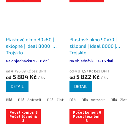
Plastové okno 80x80 |
Plastové okno 90x70 |
sklopné | Ideal 8000 |
sklopné | Ideal 8000 |
Trojsklo
Trojsklo
Na objednávku 9 - 16 dnů
Na objednávku 9 - 16 dnů
od 4 796,69 Kč bez DPH
od 4 811,57 Kč bez DPH
5 804 Kč
5 822 Kč
od
od
/ ks
/ ks
DETAIL
DETAIL
Bílá
Bílá - Antracit
Bílá - Zlatý dub
Bílá
Bílá - Tmavý dub
Bílá - Antracit
Bílá - Zlatý 
Bílá - Ořec
Počet komor: 6
Počet komor: 6
Počet těsnění:
Počet těsnění:
3
3