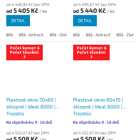
od 4 466,94 Kč bez DPH
od 4 495,87 Kč bez DPH
5 405 Kč
5 440 Kč
od
od
/ ks
/ ks
DETAIL
DETAIL
Bílá
Bílá - Antracit
Bílá - Zlatý dub
Bílá
Bílá - Tmavý dub
Bílá - Antracit
Bílá - Zlatý 
Bílá - Ořec
Počet komor: 6
Počet komor: 6
Počet těsnění:
Počet těsnění:
3
3
Plastové okno 70x80 |
Plastové okno 80x70 |
sklopné | Ideal 8000 |
sklopné | Ideal 8000 |
Trojsklo
Trojsklo
Na objednávku 9 - 16 dnů
Na objednávku 9 - 16 dnů
od 4 552,07 Kč bez DPH
od 4 552,07 Kč bez DPH
5 508 Kč
5 508 Kč
od
od
/ ks
/ ks