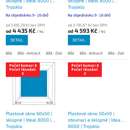
u
sklopné | Ideal 8000 |
sklopné | Ideal 8000 |
k
Trojsklo
Trojsklo
t
Na objednávku 9 - 16 dnů
Na objednávku 9 - 16 dnů
ů
od 3 665,29 Kč bez DPH
od 3 795,87 Kč bez DPH
4 435 Kč
4 593 Kč
od
od
/ ks
/ ks
DETAIL
DETAIL
Bílá
Bílá - Antracit
Bílá - Zlatý dub
Bílá
Bílá - Tmavý dub
Bílá - Antracit
Bílá - Zlatý 
Bílá - Ořec
Počet komor: 6
Počet komor: 6
Počet těsnění:
Počet těsnění:
3
3
Plastové okno 60x50 |
Plastové okno 50x50 |
sklopné | Ideal 8000 |
otevírací a sklopné | Ideal
Trojsklo
8000 | Trojsklo