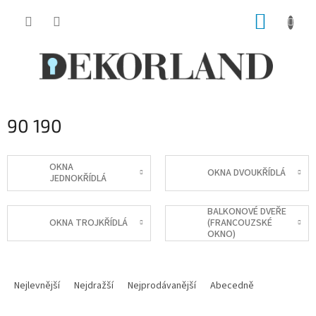
Přejít
NÁKUP
na
obsah
KOŠÍK
90 190
OKNA
OKNA DVOUKŘÍDLÁ
JEDNOKŘÍDLÁ
BALKONOVÉ DVEŘE
OKNA TROJKŘÍDLÁ
(FRANCOUZSKÉ
OKNO)
Ř
a
Nejlevnější
Nejdražší
Nejprodávanější
Abecedně
z
e