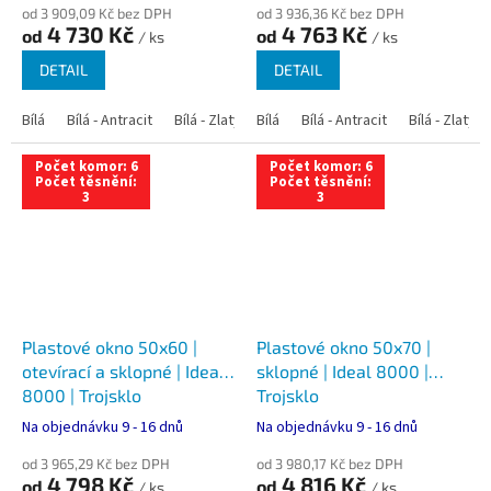
od 3 909,09 Kč bez DPH
od 3 936,36 Kč bez DPH
4 730 Kč
4 763 Kč
od
od
/ ks
/ ks
DETAIL
DETAIL
Bílá
Bílá - Antracit
Bílá - Zlatý dub
Bílá
Bílá - Tmavý dub
Bílá - Antracit
Bílá - Zlatý 
Bílá - Ořec
Počet komor: 6
Počet komor: 6
Počet těsnění:
Počet těsnění:
3
3
Plastové okno 50x60 |
Plastové okno 50x70 |
otevírací a sklopné | Ideal
sklopné | Ideal 8000 |
8000 | Trojsklo
Trojsklo
Na objednávku 9 - 16 dnů
Na objednávku 9 - 16 dnů
od 3 965,29 Kč bez DPH
od 3 980,17 Kč bez DPH
4 798 Kč
4 816 Kč
od
od
/ ks
/ ks