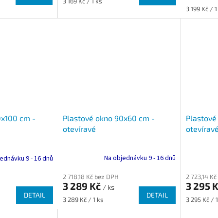
Měrná
3 169 Kč / 1 ks
Měrná
cena:
3 199 Kč / 1
cena:
Plastové okno 90x60 cm -
Plastové
0x100 cm -
otevíravé
otevírav
Na objednávku 9 - 16 dnů
ednávku 9 - 16 dnů
2 718,18 Kč bez DPH
2 723,14 K
3 289 Kč
3 295 
/ ks
DETAIL
DETAIL
Měrná
Měrná
3 289 Kč / 1 ks
3 295 Kč / 1
cena:
cena: