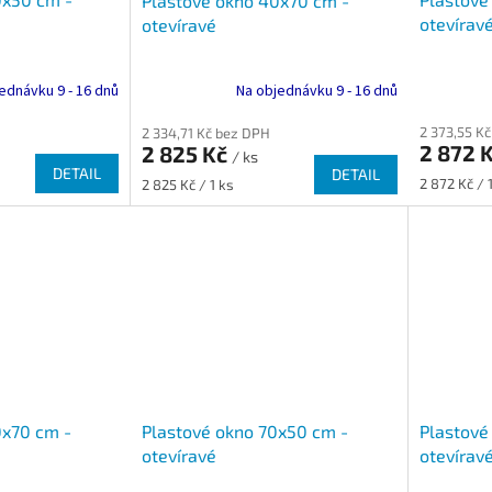
Plastové okno 40x70 cm -
otevírav
otevíravé
ednávku 9 - 16 dnů
Na objednávku 9 - 16 dnů
2 373,55 K
2 334,71 Kč bez DPH
2 872 
2 825 Kč
/ ks
DETAIL
DETAIL
Měrná
Měrná
2 872 Kč / 
2 825 Kč / 1 ks
cena:
cena:
Plastové okno 70x50 cm -
Plastové
0x70 cm -
otevíravé
otevírav