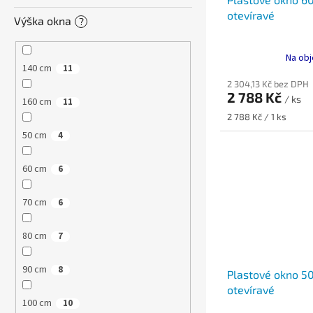
otevíravé
Výška okna
?
Na obj
140 cm
11
2 304,13 Kč bez DPH
2 788 Kč
/ ks
160 cm
11
Měrná
2 788 Kč / 1 ks
cena:
50 cm
4
60 cm
6
70 cm
6
80 cm
7
90 cm
8
Plastové okno 5
otevíravé
100 cm
10