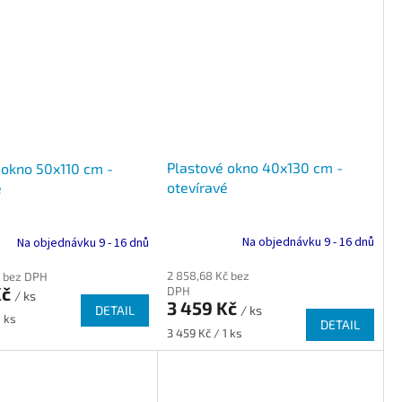
Plastové okno 40x130 cm -
 okno 50x110 cm -
otevíravé
é
Na objednávku 9 - 16 dnů
Na objednávku 9 - 16 dnů
2 858,68 Kč bez
č bez DPH
Kč
DPH
/ ks
3 459 Kč
DETAIL
/ ks
1 ks
DETAIL
Měrná
3 459 Kč / 1 ks
cena: