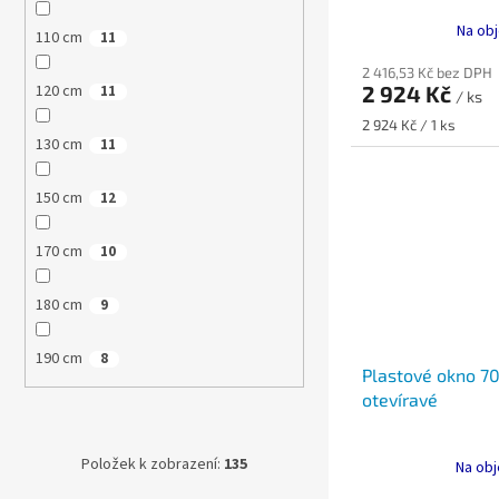
Na obj
110 cm
11
2 416,53 Kč bez DPH
120 cm
2 924 Kč
11
/ ks
Měrná
2 924 Kč / 1 ks
130 cm
cena:
11
150 cm
12
170 cm
10
180 cm
9
190 cm
8
Plastové okno 7
otevíravé
Položek k zobrazení:
135
Na obj