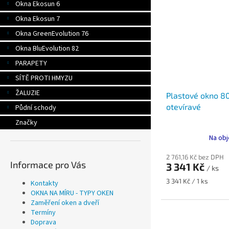
Okna Ekosun 6
Okna Ekosun 7
Okna GreenEvolution 76
Okna BluEvolution 82
PARAPETY
SÍTĚ PROTI HMYZU
ŽALUZIE
Plastové okno 8
otevíravé
Půdní schody
Značky
Na obj
2 761,16 Kč bez DPH
Informace pro Vás
3 341 Kč
/ ks
Měrná
3 341 Kč / 1 ks
Kontakty
cena:
OKNA NA MÍRU - TYPY OKEN
Zaměření oken a dveří
Termíny
Doprava