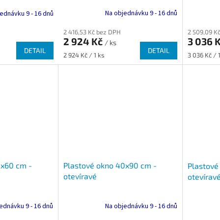
Na objednávku 9 - 16 dnů
ednávku 9 - 16 dnů
2 416,53 Kč bez DPH
2 509,09 K
2 924 Kč
3 036 
/ ks
DETAIL
DETAIL
Měrná
Měrná
2 924 Kč / 1 ks
3 036 Kč / 
cena:
cena:
0x60 cm -
Plastové okno 40x90 cm -
Plastové
otevíravé
otevírav
ednávku 9 - 16 dnů
Na objednávku 9 - 16 dnů