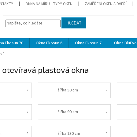
NTAKTY
OKNA NA MÍRU - TYPY OKEN
ZAMĚŘENÍ OKEN A DVEŘÍ
HLEDAT
na Ekosun 70
Okna Ekosun 6
Okna Ekosun 7
Okna BluEvol
avá
 otevíravá plastová okna
šířka 50 cm
šířka 90 cm
m
šířka 130 cm