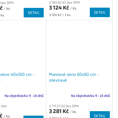
2 581,82 Kč bez DPH
č bez DPH
3 124 Kč
Kč
/ ks
/ ks
DETAIL
DETAIL
Měrná
3 124 Kč / 1 ks
 ks
cena:
 okno 40x100 cm -
Plastové okno 60x90 cm -
é
otevíravé
Na objednávku 9 - 16 dnů
Na objednávku 9 - 16 dnů
č bez
2 711,57 Kč bez DPH
3 281 Kč
/ ks
Kč
DETAIL
/ ks
Měrná