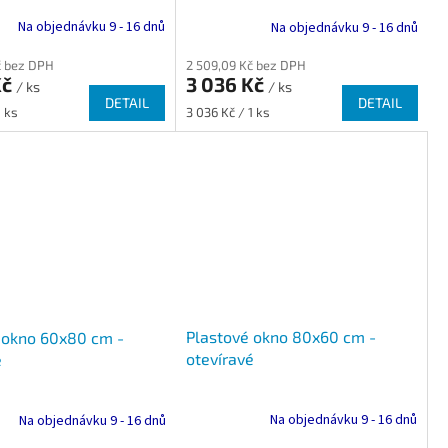
Na objednávku 9 - 16 dnů
Na objednávku 9 - 16 dnů
č bez DPH
2 509,09 Kč bez DPH
Kč
3 036 Kč
/ ks
/ ks
DETAIL
DETAIL
Měrná
1 ks
3 036 Kč / 1 ks
cena:
Plastové okno 80x60 cm -
 okno 60x80 cm -
otevíravé
é
Na objednávku 9 - 16 dnů
Na objednávku 9 - 16 dnů