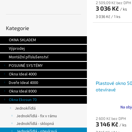
2 509,09 Kč bez DPH
3 036 Kč
/ ks
Měrná
3 036 Kč / 1 ks
cena:
Přeskočit
Kategorie
kategorie
OKNA SKLADEM
Výprodej
Montážní příslušenství
POSUVNÉ SYSTÉMY
Okna Ideal 4000
Dveře Ideal 4000
Plastové okno 5
otevíravé
Okna Ideal 8000
Okna Ekosun 70
Na obj
Jednokřídlá
Jednokřídlá - fix v rámu
2 600 Kč bez DPH
3 146 Kč
Jednokřídlá - sklopná
/ ks
Jednokřídlá - otevíravá
Měrná