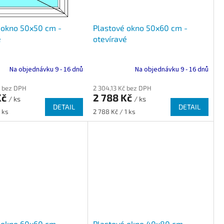
 okno 50x50 cm -
Plastové okno 50x60 cm -
é
otevíravé
Na objednávku 9 - 16 dnů
Na objednávku 9 - 16 dnů
č bez DPH
2 304,13 Kč bez DPH
Kč
2 788 Kč
/ ks
/ ks
DETAIL
DETAIL
Měrná
 ks
2 788 Kč / 1 ks
cena:
 okno 60x60 cm -
Plastové okno 40x80 cm -