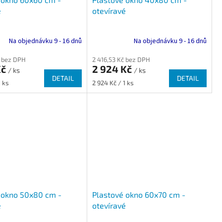
é
otevíravé
Na objednávku 9 - 16 dnů
Na objednávku 9 - 16 dnů
č bez DPH
2 416,53 Kč bez DPH
Kč
2 924 Kč
/ ks
/ ks
DETAIL
DETAIL
Měrná
1 ks
2 924 Kč / 1 ks
cena:
 okno 50x80 cm -
Plastové okno 60x70 cm -
é
otevíravé