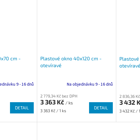
0x70 cm -
Plastové okno 40x120 cm -
Plastové
otevíravé
otevírav
ednávku 9 - 16 dnů
Na objednávku 9 - 16 dnů
2 779,34 Kč bez DPH
2 836,36 K
3 363 Kč
3 432 
/ ks
DETAIL
DETAIL
Měrná
Měrná
3 363 Kč / 1 ks
3 432 Kč / 
cena:
cena: