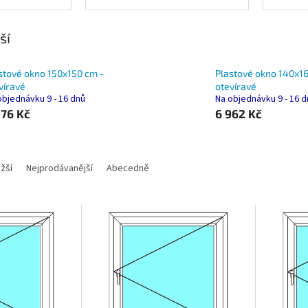
ší
stové okno 150x150 cm -
Plastové okno 140x16
víravé
otevíravé
objednávku 9 - 16 dnů
Na objednávku 9 - 16 
976 Kč
6 962 Kč
žší
Nejprodávanější
Abecedně