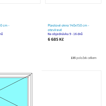
0 cm -
Plastové okno 140x150 cm -
otevíravé
dnů
Na objednávku 9 - 16 dnů
6 685 Kč
135
položek celkem