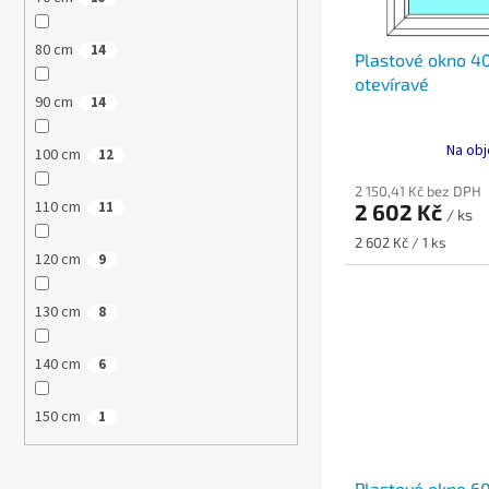
o
k
d
t
80 cm
14
Plastové okno 4
u
ů
otevíravé
k
90 cm
14
t
ů
Na obj
100 cm
12
2 150,41 Kč bez DPH
110 cm
11
2 602 Kč
/ ks
Měrná
2 602 Kč / 1 ks
120 cm
9
cena:
130 cm
8
140 cm
6
150 cm
1
Plastové okno 6