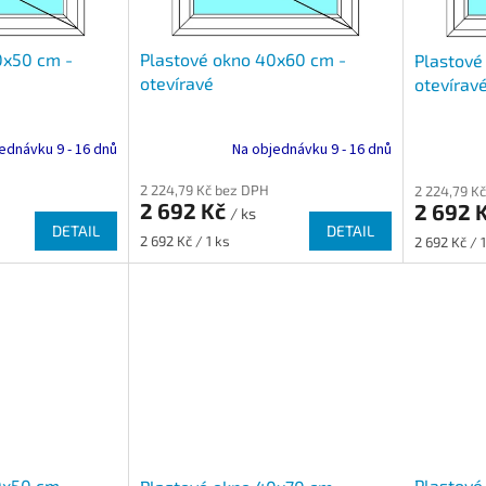
0x50 cm -
Plastové okno 40x60 cm -
Plastové
otevíravé
otevírav
ednávku 9 - 16 dnů
Na objednávku 9 - 16 dnů
2 224,79 Kč bez DPH
2 224,79 K
2 692 Kč
2 692 
/ ks
DETAIL
DETAIL
Měrná
Měrná
2 692 Kč / 1 ks
2 692 Kč / 1
cena:
cena:
0x50 cm -
Plastové