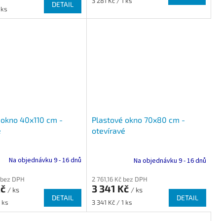
3 281 Kč / 1 ks
DETAIL
cena:
 ks
 okno 40x110 cm -
Plastové okno 70x80 cm -
é
otevíravé
Na objednávku 9 - 16 dnů
Na objednávku 9 - 16 dnů
č bez DPH
2 761,16 Kč bez DPH
Kč
3 341 Kč
/ ks
/ ks
DETAIL
DETAIL
Měrná
 ks
3 341 Kč / 1 ks
cena: