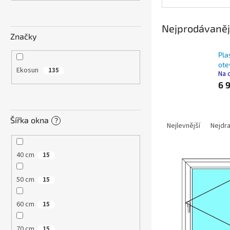
n
e
l
Nejprodávaněj
Značky
Pla
ote
Ekosun
135
Na 
6 
Ř
Šířka okna
?
a
Nejlevnější
Nejdra
z
e
40 cm
15
V
n
ý
í
50 cm
p
15
p
i
r
s
o
60 cm
15
p
d
r
u
70 cm
15