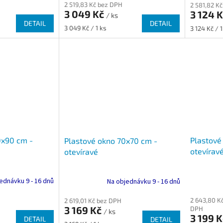
2 519,83 Kč bez DPH
2 581,82 K
3 049 Kč
3 124 
/ ks
DETAIL
DETAIL
Měrná
Měrná
3 049 Kč / 1 ks
3 124 Kč / 1
cena:
cena:
0x90 cm -
Plastové
Plastové okno 70x70 cm -
otevírav
otevíravé
ednávku 9 - 16 dnů
Na objednávku 9 - 16 dnů
2 643,80 K
2 619,01 Kč bez DPH
3 169 Kč
DPH
/ ks
3 199 
DETAIL
DETAIL