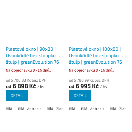
Plastové okno | 90x80 |
Plastové okno | 100x80 |
Dvoukřídlé bez sloupku -
Dvoukřídlé bez sloupku -
štulp | greenEvolution 76
štulp | greenEvolution 76
Na objednávku 9 - 16 dnů..
Na objednávku 9 - 16 dnů..
od 5 700,83 Kč bez DPH
od 5 780,99 Kč bez DPH
6 898 Kč
6 995 Kč
od
od
/ ks
/ ks
DETAIL
DETAIL
Bílá
Bílá - Antracit
Bílá - Zlatý dub
Bílá
Bílá - Tmavý dub
Bílá - Antracit
Bílá - Zlatý 
Bílá - Ořec