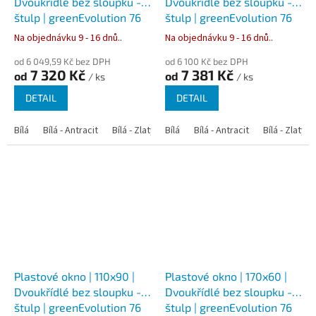
Dvoukřídlé bez sloupku -
Dvoukřídlé bez sloupku -
štulp | greenEvolution 76
štulp | greenEvolution 76
Na objednávku 9 - 16 dnů..
Na objednávku 9 - 16 dnů..
od 6 049,59 Kč bez DPH
od 6 100 Kč bez DPH
7 320 Kč
7 381 Kč
od
od
/ ks
/ ks
DETAIL
DETAIL
Bílá
Bílá - Antracit
Bílá - Zlatý dub
Bílá
Bílá - Tmavý dub
Bílá - Antracit
Bílá - Zlatý 
Bílá - Ořec
Plastové okno | 110x90 |
Plastové okno | 170x60 |
Dvoukřídlé bez sloupku -
Dvoukřídlé bez sloupku -
štulp | greenEvolution 76
štulp | greenEvolution 76