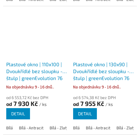
Plastové okno | 110x100 |
Plastové okno | 130x90 |
Dvoukřídlé bez sloupku -
Dvoukřídlé bez sloupku -
štulp | greenEvolution 76
štulp | greenEvolution 76
Na objednávku 9 - 16 dnů..
Na objednávku 9 - 16 dnů..
od 6 553,72 Kč bez DPH
od 6 574,38 Kč bez DPH
7 930 Kč
7 955 Kč
od
od
/ ks
/ ks
DETAIL
DETAIL
Bílá
Bílá - Antracit
Bílá - Zlatý dub
Bílá
Bílá - Tmavý dub
Bílá - Antracit
Bílá - Zlatý 
Bílá - Ořec