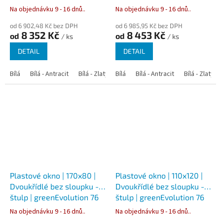
Na objednávku 9 - 16 dnů..
Na objednávku 9 - 16 dnů..
od 6 902,48 Kč bez DPH
od 6 985,95 Kč bez DPH
8 352 Kč
8 453 Kč
od
od
/ ks
/ ks
DETAIL
DETAIL
Bílá
Bílá - Antracit
Bílá - Zlatý dub
Bílá
Bílá - Tmavý dub
Bílá - Antracit
Bílá - Zlatý 
Bílá - Ořec
Plastové okno | 170x80 |
Plastové okno | 110x120 |
Dvoukřídlé bez sloupku -
Dvoukřídlé bez sloupku -
štulp | greenEvolution 76
štulp | greenEvolution 76
Na objednávku 9 - 16 dnů..
Na objednávku 9 - 16 dnů..