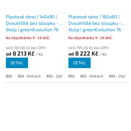
Plastové okno | 140x90 |
Plastové okno | 160x80 |
Dvoukřídlé bez sloupku -
Dvoukřídlé bez sloupku -
štulp | greenEvolution 76
štulp | greenEvolution 76
Na objednávku 9 - 16 dnů..
Na objednávku 9 - 16 dnů..
od 6 787,60 Kč bez DPH
od 6 795,04 Kč bez DPH
8 213 Kč
8 222 Kč
od
od
/ ks
/ ks
DETAIL
DETAIL
Bílá
Bílá - Antracit
Bílá - Zlatý dub
Bílá
Bílá - Tmavý dub
Bílá - Antracit
Bílá - Zlatý 
Bílá - Ořec