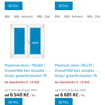
DETAIL
DETAIL
Bílá
Bílá - Antracit
Bílá - Zlatý dub
Bílá
Bílá - Tmavý dub
Bílá - Antracit
Bílá - Zlatý 
Bílá - Ořec
Plastové okno | 110x60 |
Plastové okno | 90x70 |
Dvoukřídlé bez sloupku -
Dvoukřídlé bez sloupku -
štulp | greenEvolution 76
štulp | greenEvolution 76
Na objednávku 9 - 16 dnů..
Na objednávku 9 - 16 dnů..
od 5 404,96 Kč bez DPH
od 5 521,49 Kč bez DPH
6 540 Kč
6 681 Kč
od
od
/ ks
/ ks
DETAIL
DETAIL