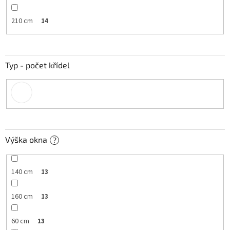
210 cm
14
Typ - počet křídel
Výška okna
?
140 cm
13
160 cm
13
60 cm
13