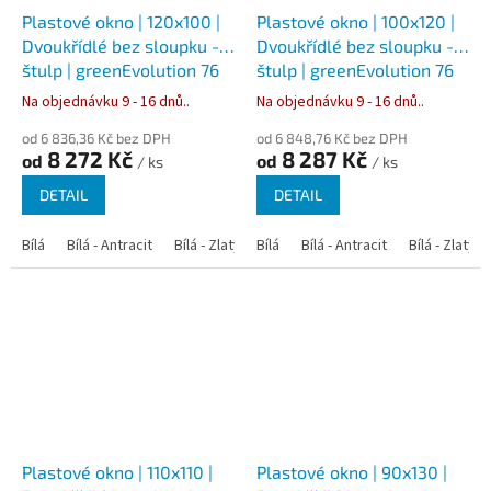
Plastové okno | 120x100 |
Plastové okno | 100x120 |
Dvoukřídlé bez sloupku -
Dvoukřídlé bez sloupku -
štulp | greenEvolution 76
štulp | greenEvolution 76
Na objednávku 9 - 16 dnů..
Na objednávku 9 - 16 dnů..
od 6 836,36 Kč bez DPH
od 6 848,76 Kč bez DPH
8 272 Kč
8 287 Kč
od
od
/ ks
/ ks
DETAIL
DETAIL
Bílá
Bílá - Antracit
Bílá - Zlatý dub
Bílá
Bílá - Tmavý dub
Bílá - Antracit
Bílá - Zlatý 
Bílá - Ořec
Plastové okno | 110x110 |
Plastové okno | 90x130 |