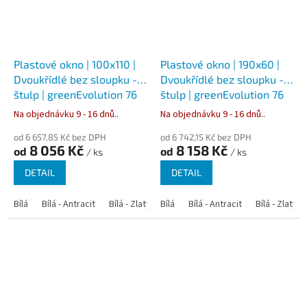
Plastové okno | 100x110 |
Plastové okno | 190x60 |
Dvoukřídlé bez sloupku -
Dvoukřídlé bez sloupku -
štulp | greenEvolution 76
štulp | greenEvolution 76
Na objednávku 9 - 16 dnů..
Na objednávku 9 - 16 dnů..
od 6 657,85 Kč bez DPH
od 6 742,15 Kč bez DPH
8 056 Kč
8 158 Kč
od
od
/ ks
/ ks
DETAIL
DETAIL
Bílá
Bílá - Antracit
Bílá - Zlatý dub
Bílá
Bílá - Tmavý dub
Bílá - Antracit
Bílá - Zlatý 
Bílá - Ořec