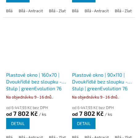
Bílá
Bílá - Antracit
Bílá - Zlatý dub
Bílá
Bílá - Tmavý dub
Bílá - Antracit
Bílá - Zlatý 
Bílá - Ořec
Plastové okno | 160x70 |
Plastové okno | 90x110 |
Dvoukřídlé bez sloupku -
Dvoukřídlé bez sloupku -
štulp | greenEvolution 76
štulp | greenEvolution 76
Na objednávku 9 - 16 dnů..
Na objednávku 9 - 16 dnů..
od 6 447,93 Kč bez DPH
od 6 447,93 Kč bez DPH
7 802 Kč
7 802 Kč
od
od
/ ks
/ ks
DETAIL
DETAIL
Bílá
Bílá - Antracit
Bílá - Zlatý dub
Bílá
Bílá - Tmavý dub
Bílá - Antracit
Bílá - Zlatý 
Bílá - Ořec