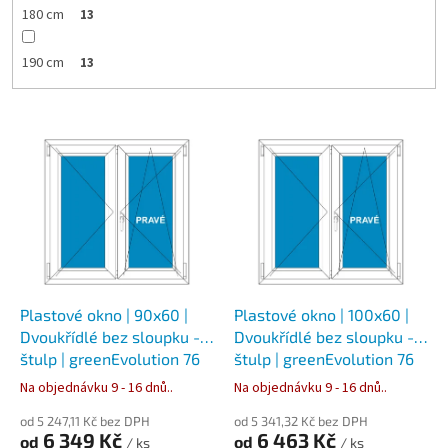
180 cm
13
190 cm
13
V
ý
p
i
s
p
r
o
d
Plastové okno | 90x60 |
Plastové okno | 100x60 |
u
Dvoukřídlé bez sloupku -
Dvoukřídlé bez sloupku -
k
štulp | greenEvolution 76
štulp | greenEvolution 76
t
Na objednávku 9 - 16 dnů..
Na objednávku 9 - 16 dnů..
ů
od 5 247,11 Kč bez DPH
od 5 341,32 Kč bez DPH
6 349 Kč
6 463 Kč
od
od
/ ks
/ ks