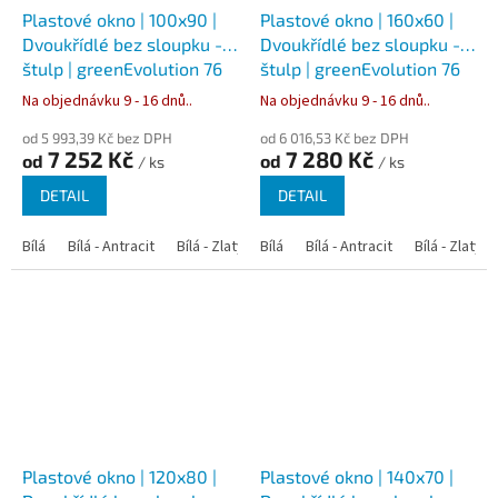
Plastové okno | 100x90 |
Plastové okno | 160x60 |
Dvoukřídlé bez sloupku -
Dvoukřídlé bez sloupku -
štulp | greenEvolution 76
štulp | greenEvolution 76
Na objednávku 9 - 16 dnů..
Na objednávku 9 - 16 dnů..
od 5 993,39 Kč bez DPH
od 6 016,53 Kč bez DPH
7 252 Kč
7 280 Kč
od
od
/ ks
/ ks
DETAIL
DETAIL
Bílá
Bílá - Antracit
Bílá - Zlatý dub
Bílá
Bílá - Tmavý dub
Bílá - Antracit
Bílá - Zlatý 
Bílá - Ořec
Plastové okno | 120x80 |
Plastové okno | 140x70 |