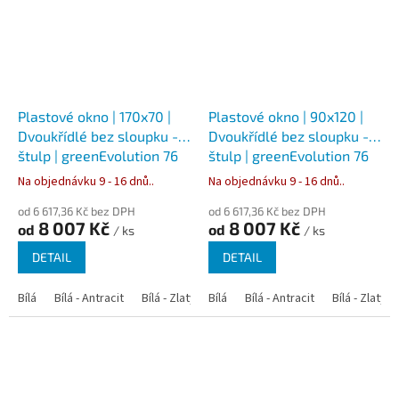
Plastové okno | 170x70 |
Plastové okno | 90x120 |
Dvoukřídlé bez sloupku -
Dvoukřídlé bez sloupku -
štulp | greenEvolution 76
štulp | greenEvolution 76
Na objednávku 9 - 16 dnů..
Na objednávku 9 - 16 dnů..
od 6 617,36 Kč bez DPH
od 6 617,36 Kč bez DPH
8 007 Kč
8 007 Kč
od
od
/ ks
/ ks
DETAIL
DETAIL
Bílá
Bílá - Antracit
Bílá - Zlatý dub
Bílá
Bílá - Tmavý dub
Bílá - Antracit
Bílá - Zlatý 
Bílá - Ořec