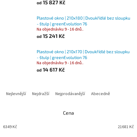
15 827 Kč
od
Plastové okno | 210x180 | Dvoukřídlé bez sloupku
- štulp | greenEvolution 76
Na objednávku 9 - 16 dnů..
15 241 Kč
od
Plastové okno | 210x170 | Dvoukřídlé bez sloupku
- štulp | greenEvolution 76
Na objednávku 9 - 16 dnů..
14 617 Kč
od
Ř
a
Nejlevnější
Nejdražší
Nejprodávanější
Abecedně
z
e
n
Cena
í
p
6349
Kč
21681
Kč
r