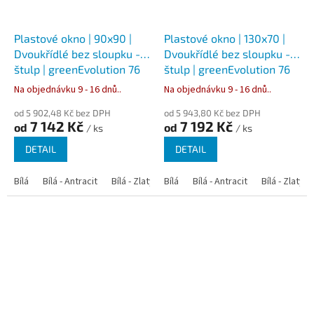
Plastové okno | 90x90 |
Plastové okno | 130x70 |
Dvoukřídlé bez sloupku -
Dvoukřídlé bez sloupku -
štulp | greenEvolution 76
štulp | greenEvolution 76
Na objednávku 9 - 16 dnů..
Na objednávku 9 - 16 dnů..
od 5 902,48 Kč bez DPH
od 5 943,80 Kč bez DPH
7 142 Kč
7 192 Kč
od
od
/ ks
/ ks
DETAIL
DETAIL
Bílá
Bílá - Antracit
Bílá - Zlatý dub
Bílá
Bílá - Tmavý dub
Bílá - Antracit
Bílá - Zlatý 
Bílá - Ořec