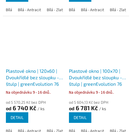
Bílá
Bílá - Antracit
Bílá - Zlatý dub
Bílá
Bílá - Tmavý dub
Bílá - Antracit
Bílá - Zlatý 
Bílá - Ořec
Plastové okno | 120x60 |
Plastové okno | 100x70 |
Dvoukřídlé bez sloupku -
Dvoukřídlé bez sloupku -
štulp | greenEvolution 76
štulp | greenEvolution 76
Na objednávku 9 - 16 dnů..
Na objednávku 9 - 16 dnů..
od 5 570,25 Kč bez DPH
od 5 604,13 Kč bez DPH
6 740 Kč
6 781 Kč
od
od
/ ks
/ ks
DETAIL
DETAIL
Bílá
Bílá - Antracit
Bílá - Zlatý dub
Bílá
Bílá - Tmavý dub
Bílá - Antracit
Bílá - Zlatý 
Bílá - Ořec