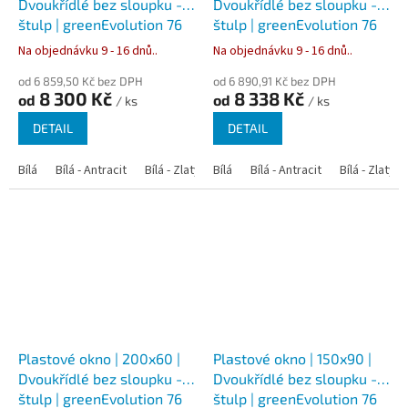
Dvoukřídlé bez sloupku -
Dvoukřídlé bez sloupku -
štulp | greenEvolution 76
štulp | greenEvolution 76
Na objednávku 9 - 16 dnů..
Na objednávku 9 - 16 dnů..
od 6 859,50 Kč bez DPH
od 6 890,91 Kč bez DPH
8 300 Kč
8 338 Kč
od
od
/ ks
/ ks
DETAIL
DETAIL
Bílá
Bílá - Antracit
Bílá - Zlatý dub
Bílá
Bílá - Tmavý dub
Bílá - Antracit
Bílá - Zlatý 
Bílá - Ořec
Plastové okno | 200x60 |
Plastové okno | 150x90 |
Dvoukřídlé bez sloupku -
Dvoukřídlé bez sloupku -
štulp | greenEvolution 76
štulp | greenEvolution 76