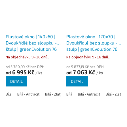
Plastové okno | 140x60 |
Plastové okno | 120x70 |
Dvoukřídlé bez sloupku -
Dvoukřídlé bez sloupku -
štulp | greenEvolution 76
štulp | greenEvolution 76
Na objednávku 9 - 16 dnů..
Na objednávku 9 - 16 dnů..
od 5 780,99 Kč bez DPH
od 5 837,19 Kč bez DPH
6 995 Kč
7 063 Kč
od
od
/ ks
/ ks
DETAIL
DETAIL
Bílá
Bílá - Antracit
Bílá - Zlatý dub
Bílá
Bílá - Tmavý dub
Bílá - Antracit
Bílá - Zlatý 
Bílá - Ořec