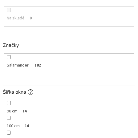
o
d
u
Na skladě
0
k
t
ů
Značky
Salamander
182
Šířka okna
?
90 cm
14
100 cm
14