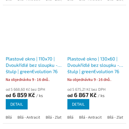
Plastové okno | 110x70 |
Plastové okno | 130x60 |
Dvoukřídlé bez sloupku -
Dvoukřídlé bez sloupku -
štulp | greenEvolution 76
štulp | greenEvolution 76
Na objednávku 9 - 16 dnů..
Na objednávku 9 - 16 dnů..
od 5 668,60 Kč bez DPH
od 5 675,21 Kč bez DPH
6 859 Kč
6 867 Kč
od
od
/ ks
/ ks
DETAIL
DETAIL
Bílá
Bílá - Antracit
Bílá - Zlatý dub
Bílá
Bílá - Tmavý dub
Bílá - Antracit
Bílá - Zlatý 
Bílá - Ořec