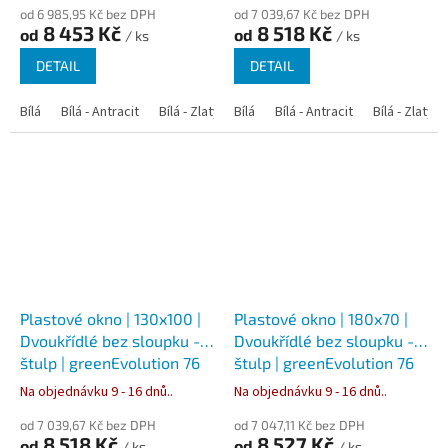
od 6 985,95 Kč bez DPH
od 7 039,67 Kč bez DPH
8 453 Kč
8 518 Kč
od
od
/ ks
/ ks
DETAIL
DETAIL
Bílá
Bílá - Antracit
Bílá - Zlatý dub
Bílá
Bílá - Tmavý dub
Bílá - Antracit
Bílá - Zlatý 
Bílá - Ořec
Plastové okno | 130x100 |
Plastové okno | 180x70 |
Dvoukřídlé bez sloupku -
Dvoukřídlé bez sloupku -
štulp | greenEvolution 76
štulp | greenEvolution 76
Na objednávku 9 - 16 dnů..
Na objednávku 9 - 16 dnů..
od 7 039,67 Kč bez DPH
od 7 047,11 Kč bez DPH
8 518 Kč
8 527 Kč
od
od
/ ks
/ ks