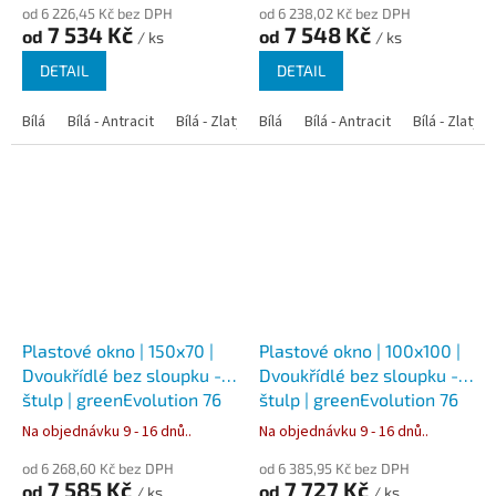
od 6 226,45 Kč bez DPH
od 6 238,02 Kč bez DPH
7 534 Kč
7 548 Kč
od
od
/ ks
/ ks
DETAIL
DETAIL
Bílá
Bílá - Antracit
Bílá - Zlatý dub
Bílá
Bílá - Tmavý dub
Bílá - Antracit
Bílá - Zlatý 
Bílá - Ořec
Plastové okno | 150x70 |
Plastové okno | 100x100 |
Dvoukřídlé bez sloupku -
Dvoukřídlé bez sloupku -
štulp | greenEvolution 76
štulp | greenEvolution 76
Na objednávku 9 - 16 dnů..
Na objednávku 9 - 16 dnů..
od 6 268,60 Kč bez DPH
od 6 385,95 Kč bez DPH
7 585 Kč
7 727 Kč
od
od
/ ks
/ ks