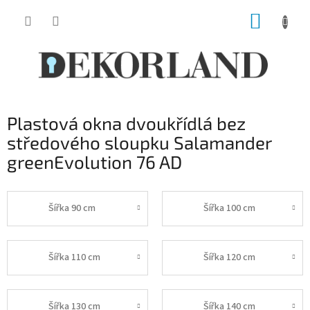
Přejít
NÁKUP
na
obsah
KOŠÍK
Plastová okna dvoukřídlá bez
středového sloupku Salamander
greenEvolution 76 AD
Šířka 90 cm
Šířka 100 cm
Šířka 110 cm
Šířka 120 cm
Šířka 130 cm
Šířka 140 cm