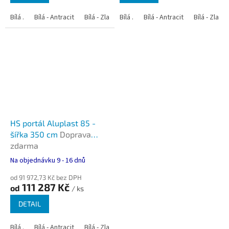
Bílá .
Bílá - Antracit
Bílá - Zlatý dub
Bílá .
Bílá - Tmavý dub
Bílá - Antracit
Bílá - Zlatý
Bílá - Oře
HS portál Aluplast 85 -
šířka 350 cm
Doprava
zdarma
Na objednávku 9 - 16 dnů
od 91 972,73 Kč bez DPH
111 287 Kč
od
/ ks
DETAIL
Bílá .
Bílá - Antracit
Bílá - Zlatý dub
Bílá - Tmavý dub
Bílá - Oře