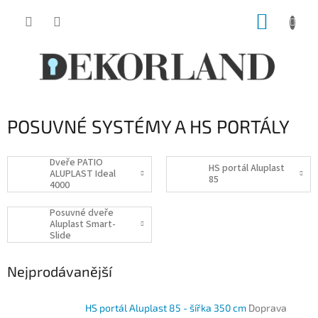
Přejít
NÁKUP
na
obsah
KOŠÍK
POSUVNÉ SYSTÉMY A HS PORTÁLY
Dveře PATIO
HS portál Aluplast
ALUPLAST Ideal
85
4000
Posuvné dveře
Aluplast Smart-
Slide
Nejprodávanější
HS portál Aluplast 85 - šířka 350 cm
Doprava