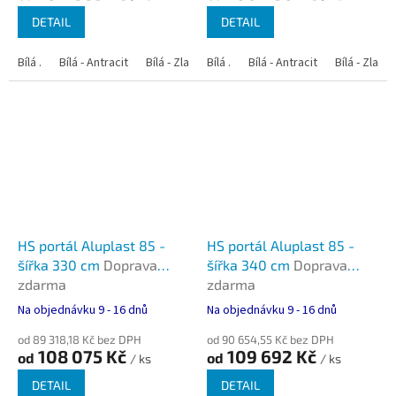
DETAIL
DETAIL
Bílá .
Bílá - Antracit
Bílá - Zlatý dub
Bílá .
Bílá - Tmavý dub
Bílá - Antracit
Bílá - Zlatý
Bílá - Oře
HS portál Aluplast 85 -
HS portál Aluplast 85 -
šířka 330 cm
Doprava
šířka 340 cm
Doprava
zdarma
zdarma
Na objednávku 9 - 16 dnů
Na objednávku 9 - 16 dnů
od 89 318,18 Kč bez DPH
od 90 654,55 Kč bez DPH
108 075 Kč
109 692 Kč
od
od
/ ks
/ ks
DETAIL
DETAIL