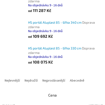
zdarma
Na objednávku 9 - 16 dnů
111 287 Kč
od
HS portál Aluplast 85 - šířka 340 cm
Doprava
zdarma
Na objednávku 9 - 16 dnů
109 692 Kč
od
HS portál Aluplast 85 - šířka 330 cm
Doprava
zdarma
Na objednávku 9 - 16 dnů
108 075 Kč
od
Ř
a
Nejlevnější
Nejdražší
Nejprodávanější
Abecedně
z
e
n
Cena
í