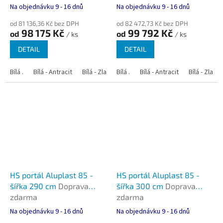
Na objednávku 9 - 16 dnů
Na objednávku 9 - 16 dnů
od 81 136,36 Kč bez DPH
od 82 472,73 Kč bez DPH
98 175 Kč
99 792 Kč
od
od
/ ks
/ ks
DETAIL
DETAIL
Bílá .
Bílá - Antracit
Bílá - Zlatý dub
Bílá .
Bílá - Tmavý dub
Bílá - Antracit
Bílá - Zlatý
Bílá - Oře
HS portál Aluplast 85 -
HS portál Aluplast 85 -
šířka 290 cm
Doprava
šířka 300 cm
Doprava
zdarma
zdarma
Na objednávku 9 - 16 dnů
Na objednávku 9 - 16 dnů