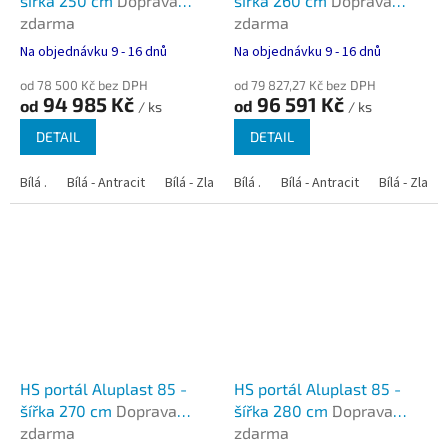
šířka 250 cm
Doprava
šířka 260 cm
Doprava
zdarma
zdarma
Na objednávku 9 - 16 dnů
Na objednávku 9 - 16 dnů
od 78 500 Kč bez DPH
od 79 827,27 Kč bez DPH
94 985 Kč
96 591 Kč
od
od
/ ks
/ ks
DETAIL
DETAIL
Bílá .
Bílá - Antracit
Bílá - Zlatý dub
Bílá .
Bílá - Tmavý dub
Bílá - Antracit
Bílá - Zlatý
Bílá - Oře
HS portál Aluplast 85 -
HS portál Aluplast 85 -
šířka 270 cm
Doprava
šířka 280 cm
Doprava
zdarma
zdarma