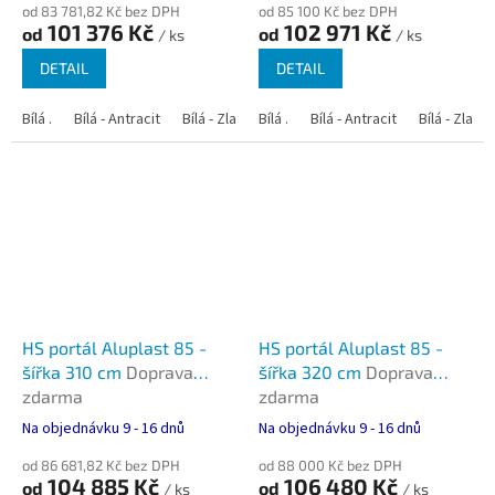
od 83 781,82 Kč bez DPH
od 85 100 Kč bez DPH
101 376 Kč
102 971 Kč
od
od
/ ks
/ ks
DETAIL
DETAIL
Bílá .
Bílá - Antracit
Bílá - Zlatý dub
Bílá .
Bílá - Tmavý dub
Bílá - Antracit
Bílá - Zlatý
Bílá - Oře
HS portál Aluplast 85 -
HS portál Aluplast 85 -
šířka 310 cm
Doprava
šířka 320 cm
Doprava
zdarma
zdarma
Na objednávku 9 - 16 dnů
Na objednávku 9 - 16 dnů
od 86 681,82 Kč bez DPH
od 88 000 Kč bez DPH
104 885 Kč
106 480 Kč
od
od
/ ks
/ ks