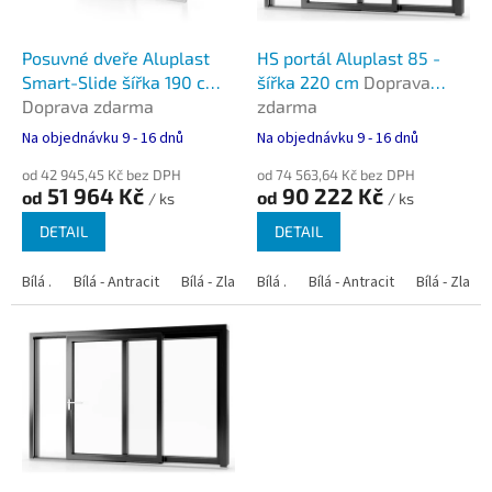
r
o
d
Posuvné dveře Aluplast
HS portál Aluplast 85 -
u
Smart-Slide šířka 190 cm
šířka 220 cm
Doprava
k
Doprava zdarma
zdarma
t
Na objednávku 9 - 16 dnů
Na objednávku 9 - 16 dnů
ů
od 42 945,45 Kč bez DPH
od 74 563,64 Kč bez DPH
51 964 Kč
90 222 Kč
od
od
/ ks
/ ks
DETAIL
DETAIL
Bílá .
Bílá - Antracit
Bílá - Zlatý dub
Bílá .
Bílá - Tmavý dub
Bílá - Antracit
Bílá - Zlatý
Bílá - Oře