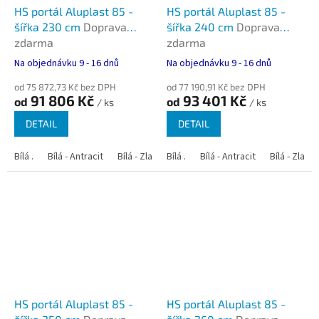
HS portál Aluplast 85 -
HS portál Aluplast 85 -
šířka 230 cm
Doprava
šířka 240 cm
Doprava
zdarma
zdarma
Na objednávku 9 - 16 dnů
Na objednávku 9 - 16 dnů
od 75 872,73 Kč bez DPH
od 77 190,91 Kč bez DPH
91 806 Kč
93 401 Kč
od
od
/ ks
/ ks
DETAIL
DETAIL
Bílá .
Bílá - Antracit
Bílá - Zlatý dub
Bílá .
Bílá - Tmavý dub
Bílá - Antracit
Bílá - Zlatý
Bílá - Oře
HS portál Aluplast 85 -
HS portál Aluplast 85 -