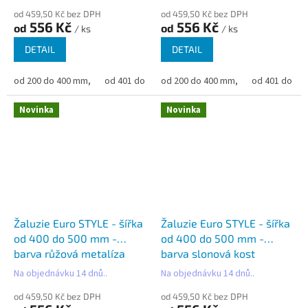
od 459,50 Kč bez DPH
od 459,50 Kč bez DPH
556 Kč
556 Kč
od
od
/ ks
/ ks
DETAIL
DETAIL
od 200 do 400 mm,
od 401 do 500 mm,
od 200 do 400 mm,
od 501 do 600 mm,
od 401 do 50
od 6
Novinka
Novinka
Žaluzie Euro STYLE - šířka
Žaluzie Euro STYLE - šířka
od 400 do 500 mm -
od 400 do 500 mm -
barva růžová metalíza
barva slonová kost
Na objednávku 14 dnů..
Na objednávku 14 dnů..
od 459,50 Kč bez DPH
od 459,50 Kč bez DPH