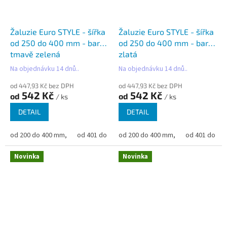
Žaluzie Euro STYLE - šířka
Žaluzie Euro STYLE - šířka
od 250 do 400 mm - barva
od 250 do 400 mm - barva
tmavě zelená
zlatá
Na objednávku 14 dnů..
Na objednávku 14 dnů..
od 447,93 Kč bez DPH
od 447,93 Kč bez DPH
542 Kč
542 Kč
od
od
/ ks
/ ks
DETAIL
DETAIL
od 200 do 400 mm,
od 401 do 500 mm,
od 200 do 400 mm,
od 501 do 600 mm,
od 401 do 50
od 6
Novinka
Novinka