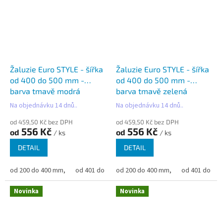
Žaluzie Euro STYLE - šířka
Žaluzie Euro STYLE - šířka
od 400 do 500 mm -
od 400 do 500 mm -
barva tmavě modrá
barva tmavě zelená
Na objednávku 14 dnů..
Na objednávku 14 dnů..
od 459,50 Kč bez DPH
od 459,50 Kč bez DPH
556 Kč
556 Kč
od
od
/ ks
/ ks
DETAIL
DETAIL
od 200 do 400 mm,
od 401 do 500 mm,
od 200 do 400 mm,
od 501 do 600 mm,
od 401 do 50
od 6
Novinka
Novinka