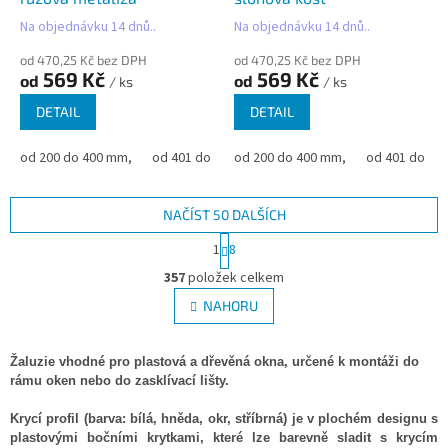
Na objednávku 14 dnů..
Na objednávku 14 dnů..
od 470,25 Kč bez DPH
od 470,25 Kč bez DPH
569 Kč
569 Kč
od
od
/ ks
/ ks
DETAIL
DETAIL
od 200 do 400 mm,
od 401 do 500 mm,
od 200 do 400 mm,
od 501 do 600 mm,
od 401 do 50
od 6
NAČÍST 50 DALŠÍCH
S
1
8
t
O
r
357
položek celkem
v
á
l
NAHORU
n
á
k
d
o
v
a
Žaluzie vhodné pro plastová a dřevěná okna, určené k montáži do
á
c
rámu oken nebo do zasklívací lišty.
n
í
í
p
Krycí profil (barva: bílá, hněda, okr, stříbrná) je v plochém designu s
r
plastovými bočními krytkami, které lze barevně sladit s krycím