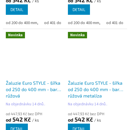
542 Kč
542 Kč
od
od
/ ks
/ ks
DETAIL
DETAIL
od 200 do 400 mm,
od 401 do 500 mm,
od 200 do 400 mm,
od 501 do 600 mm,
od 401 do 50
od 6
Novinka
Novinka
Žaluzie Euro STYLE - šířka
Žaluzie Euro STYLE - šířka
od 250 do 400 mm - barva
od 250 do 400 mm - barva
růžová
růžová metalíza
Na objednávku 14 dnů..
Na objednávku 14 dnů..
od 447,93 Kč bez DPH
od 447,93 Kč bez DPH
542 Kč
542 Kč
od
od
/ ks
/ ks
DETAIL
DETAIL