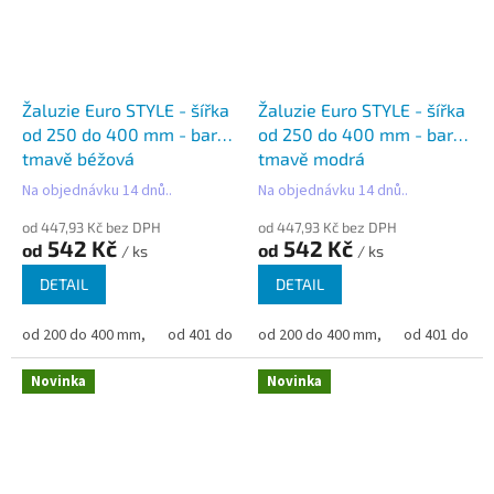
Žaluzie Euro STYLE - šířka
Žaluzie Euro STYLE - šířka
od 250 do 400 mm - barva
od 250 do 400 mm - barva
tmavě béžová
tmavě modrá
Na objednávku 14 dnů..
Na objednávku 14 dnů..
od 447,93 Kč bez DPH
od 447,93 Kč bez DPH
542 Kč
542 Kč
od
od
/ ks
/ ks
DETAIL
DETAIL
od 200 do 400 mm,
od 401 do 500 mm,
od 200 do 400 mm,
od 501 do 600 mm,
od 401 do 50
od 6
Novinka
Novinka