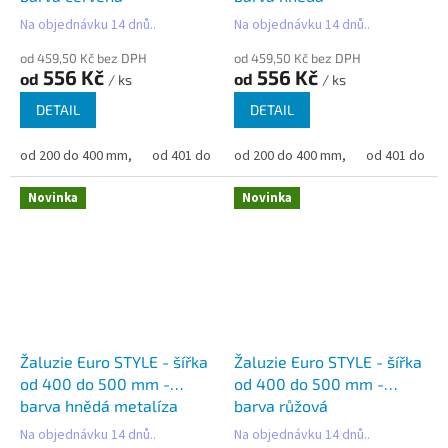
Na objednávku 14 dnů..
Na objednávku 14 dnů..
od 459,50 Kč bez DPH
od 459,50 Kč bez DPH
556 Kč
556 Kč
od
od
/ ks
/ ks
DETAIL
DETAIL
od 200 do 400 mm,
od 401 do 500 mm,
od 200 do 400 mm,
od 501 do 600 mm,
od 401 do 50
od 6
Novinka
Novinka
Žaluzie Euro STYLE - šířka
Žaluzie Euro STYLE - šířka
od 400 do 500 mm -
od 400 do 500 mm -
barva hnědá metalíza
barva růžová
Na objednávku 14 dnů..
Na objednávku 14 dnů..