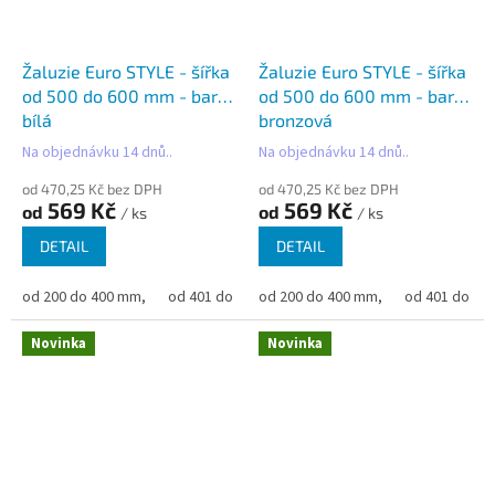
Žaluzie Euro STYLE - šířka
Žaluzie Euro STYLE - šířka
od 500 do 600 mm - barva
od 500 do 600 mm - barva
bílá
bronzová
Na objednávku 14 dnů..
Na objednávku 14 dnů..
od 470,25 Kč bez DPH
od 470,25 Kč bez DPH
569 Kč
569 Kč
od
od
/ ks
/ ks
DETAIL
DETAIL
od 200 do 400 mm,
od 401 do 500 mm,
od 200 do 400 mm,
od 501 do 600 mm,
od 401 do 50
od 6
Novinka
Novinka