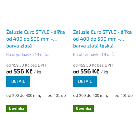
Žaluzie Euro STYLE - šířka
Žaluzie Euro STYLE - šířka
od 400 do 500 mm -
od 400 do 500 mm -
barva zlatá
barva zlatá lesklá
Na objednávku 14 dnů..
Na objednávku 14 dnů..
od 459,50 Kč bez DPH
od 459,50 Kč bez DPH
556 Kč
556 Kč
od
od
/ ks
/ ks
DETAIL
DETAIL
od 200 do 400 mm,
od 401 do 500 mm,
od 200 do 400 mm,
od 501 do 600 mm,
od 401 do 50
od 6
Novinka
Novinka