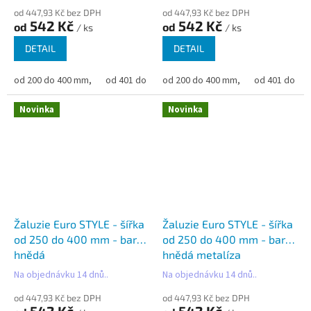
od 447,93 Kč bez DPH
od 447,93 Kč bez DPH
542 Kč
542 Kč
od
od
/ ks
/ ks
DETAIL
DETAIL
od 200 do 400 mm,
od 401 do 500 mm,
od 200 do 400 mm,
od 501 do 600 mm,
od 401 do 50
od 6
Novinka
Novinka
Žaluzie Euro STYLE - šířka
Žaluzie Euro STYLE - šířka
od 250 do 400 mm - barva
od 250 do 400 mm - barva
hnědá
hnědá metalíza
Na objednávku 14 dnů..
Na objednávku 14 dnů..
od 447,93 Kč bez DPH
od 447,93 Kč bez DPH