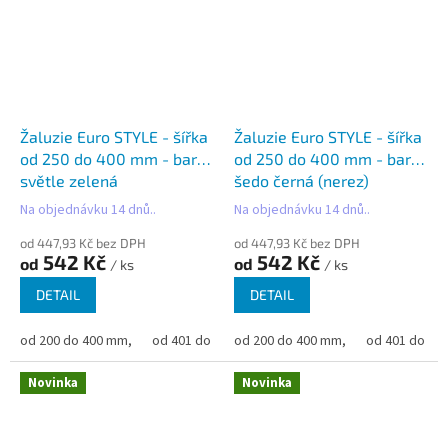
Žaluzie Euro STYLE - šířka
Žaluzie Euro STYLE - šířka
od 250 do 400 mm - barva
od 250 do 400 mm - barva
světle zelená
šedo černá (nerez)
Na objednávku 14 dnů..
Na objednávku 14 dnů..
od 447,93 Kč bez DPH
od 447,93 Kč bez DPH
542 Kč
542 Kč
od
od
/ ks
/ ks
DETAIL
DETAIL
od 200 do 400 mm,
od 401 do 500 mm,
od 200 do 400 mm,
od 501 do 600 mm,
od 401 do 50
od 6
Novinka
Novinka