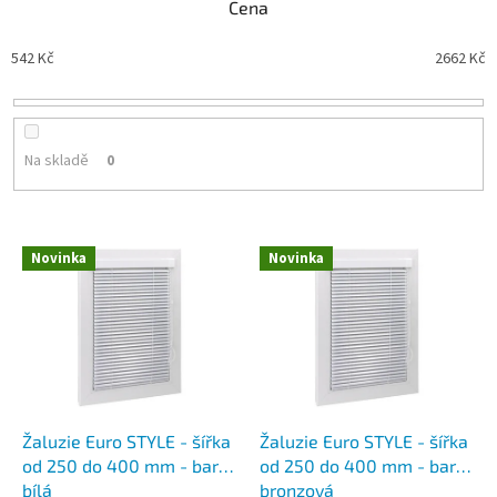
n
Cena
í
p
542
Kč
2662
Kč
r
o
d
u
Na skladě
0
k
t
ů
V
Novinka
Novinka
ý
p
i
s
p
r
o
d
Žaluzie Euro STYLE - šířka
Žaluzie Euro STYLE - šířka
u
od 250 do 400 mm - barva
od 250 do 400 mm - barva
k
bílá
bronzová