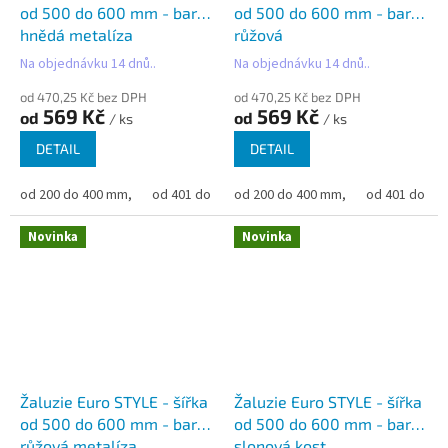
od 500 do 600 mm - barva
od 500 do 600 mm - barva
hnědá metalíza
růžová
Na objednávku 14 dnů..
Na objednávku 14 dnů..
od 470,25 Kč bez DPH
od 470,25 Kč bez DPH
569 Kč
569 Kč
od
od
/ ks
/ ks
DETAIL
DETAIL
od 200 do 400 mm,
od 401 do 500 mm,
od 200 do 400 mm,
od 501 do 600 mm,
od 401 do 50
od 6
Novinka
Novinka
Žaluzie Euro STYLE - šířka
Žaluzie Euro STYLE - šířka
od 500 do 600 mm - barva
od 500 do 600 mm - barva
růžová metalíza
slonová kost