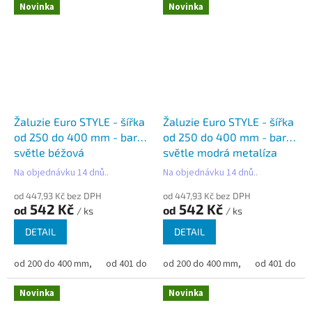
Novinka
Novinka
Žaluzie Euro STYLE - šířka
Žaluzie Euro STYLE - šířka
od 250 do 400 mm - barva
od 250 do 400 mm - barva
světle béžová
světle modrá metalíza
Na objednávku 14 dnů..
Na objednávku 14 dnů..
od 447,93 Kč bez DPH
od 447,93 Kč bez DPH
542 Kč
542 Kč
od
od
/ ks
/ ks
DETAIL
DETAIL
od 200 do 400 mm,
od 401 do 500 mm,
od 200 do 400 mm,
od 501 do 600 mm,
od 401 do 50
od 6
Novinka
Novinka