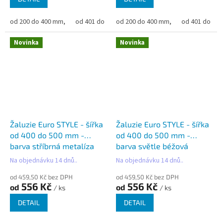
od 200 do 400 mm,
od 401 do 500 mm,
od 200 do 400 mm,
od 501 do 600 mm,
od 401 do 50
od 6
Novinka
Novinka
Žaluzie Euro STYLE - šířka
Žaluzie Euro STYLE - šířka
od 400 do 500 mm -
od 400 do 500 mm -
barva stříbrná metalíza
barva světle béžová
Na objednávku 14 dnů..
Na objednávku 14 dnů..
od 459,50 Kč bez DPH
od 459,50 Kč bez DPH
556 Kč
556 Kč
od
od
/ ks
/ ks
DETAIL
DETAIL