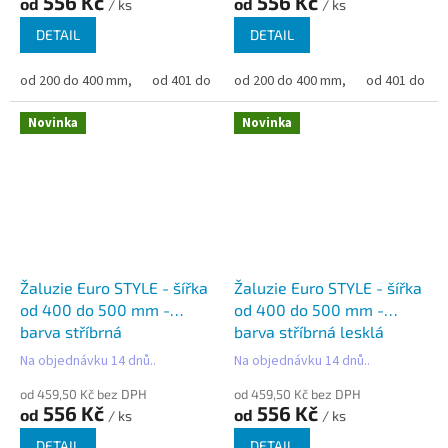
556 Kč
556 Kč
od
od
/ ks
/ ks
DETAIL
DETAIL
od 200 do 400 mm,
od 401 do 500 mm,
od 200 do 400 mm,
od 501 do 600 mm,
od 401 do 50
od 6
Novinka
Novinka
Žaluzie Euro STYLE - šířka
Žaluzie Euro STYLE - šířka
od 400 do 500 mm -
od 400 do 500 mm -
barva stříbrná
barva stříbrná lesklá
Na objednávku 14 dnů..
Na objednávku 14 dnů..
od 459,50 Kč bez DPH
od 459,50 Kč bez DPH
556 Kč
556 Kč
od
od
/ ks
/ ks
DETAIL
DETAIL