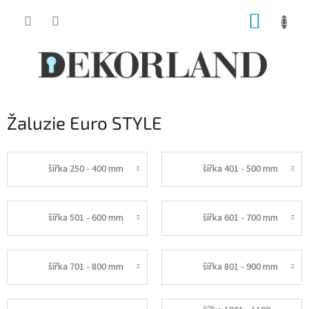
Přejít
NÁKUP
na
obsah
KOŠÍK
Žaluzie Euro STYLE
šířka 250 - 400 mm
šířka 401 - 500 mm
šířka 501 - 600 mm
šířka 601 - 700 mm
šířka 701 - 800 mm
šířka 801 - 900 mm