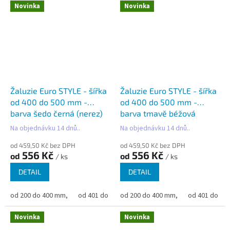
Novinka
Novinka
Žaluzie Euro STYLE - šířka
Žaluzie Euro STYLE - šířka
od 400 do 500 mm -
od 400 do 500 mm -
barva šedo černá (nerez)
barva tmavě béžová
Na objednávku 14 dnů..
Na objednávku 14 dnů..
od 459,50 Kč bez DPH
od 459,50 Kč bez DPH
556 Kč
556 Kč
od
od
/ ks
/ ks
DETAIL
DETAIL
od 200 do 400 mm,
od 401 do 500 mm,
od 200 do 400 mm,
od 501 do 600 mm,
od 401 do 50
od 6
Novinka
Novinka