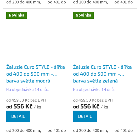
od 200 do 400 mm,
od 401 do 500 mm,
od 200 do 400 mm,
od 501 do 600 mm,
od 401 do 50
od 6
Novinka
Novinka
Žaluzie Euro STYLE - šířka
Žaluzie Euro STYLE - šířka
od 400 do 500 mm -
od 400 do 500 mm -
barva světle modrá
barva světle zelená
metalíza
Na objednávku 14 dnů..
Na objednávku 14 dnů..
od 459,50 Kč bez DPH
od 459,50 Kč bez DPH
556 Kč
556 Kč
od
od
/ ks
/ ks
DETAIL
DETAIL
od 200 do 400 mm,
od 401 do 500 mm,
od 200 do 400 mm,
od 501 do 600 mm,
od 401 do 50
od 6