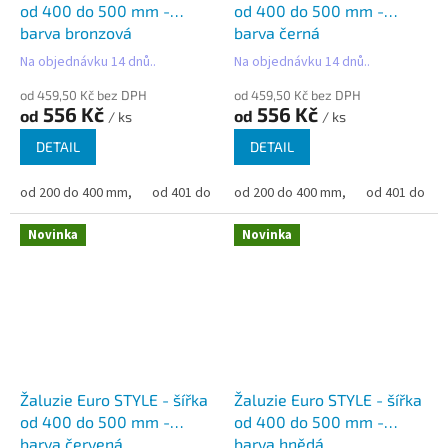
od 400 do 500 mm -
od 400 do 500 mm -
barva bronzová
barva černá
Na objednávku 14 dnů..
Na objednávku 14 dnů..
od 459,50 Kč bez DPH
od 459,50 Kč bez DPH
556 Kč
556 Kč
od
od
/ ks
/ ks
DETAIL
DETAIL
od 200 do 400 mm,
od 401 do 500 mm,
od 200 do 400 mm,
od 501 do 600 mm,
od 401 do 50
od 6
Novinka
Novinka
Žaluzie Euro STYLE - šířka
Žaluzie Euro STYLE - šířka
od 400 do 500 mm -
od 400 do 500 mm -
barva červená
barva hnědá