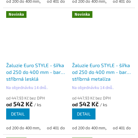
od 200 do 400 mm,
od 401 do 500 mm,
od 200 do 400 mm,
od 501 do 600 mm,
od 401 do 50
od 6
Novinka
Novinka
Žaluzie Euro STYLE - šířka
Žaluzie Euro STYLE - šířka
od 250 do 400 mm - barva
od 250 do 400 mm - barva
stříbrná lesklá
stříbrná metalíza
Na objednávku 14 dnů..
Na objednávku 14 dnů..
od 447,93 Kč bez DPH
od 447,93 Kč bez DPH
542 Kč
542 Kč
od
od
/ ks
/ ks
DETAIL
DETAIL
od 200 do 400 mm,
od 401 do 500 mm,
od 200 do 400 mm,
od 501 do 600 mm,
od 401 do 50
od 6