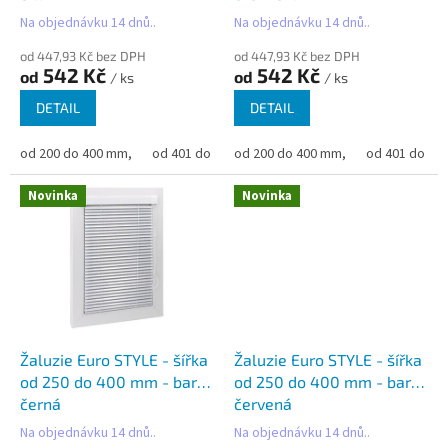
t
Na objednávku 14 dnů..
Na objednávku 14 dnů..
ů
od 447,93 Kč bez DPH
od 447,93 Kč bez DPH
542 Kč
542 Kč
od
od
/ ks
/ ks
DETAIL
DETAIL
od 200 do 400 mm,
od 401 do 500 mm,
od 200 do 400 mm,
od 501 do 600 mm,
od 401 do 50
od 6
Novinka
Novinka
Žaluzie Euro STYLE - šířka
Žaluzie Euro STYLE - šířka
od 250 do 400 mm - barva
od 250 do 400 mm - barva
černá
červená
Na objednávku 14 dnů..
Na objednávku 14 dnů..