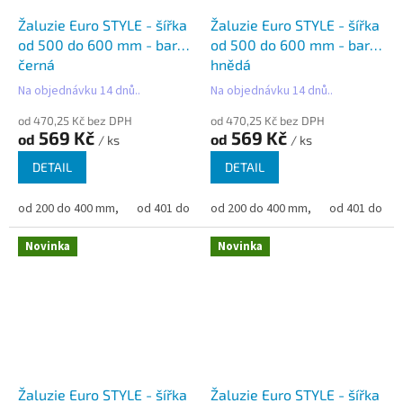
Žaluzie Euro STYLE - šířka
Žaluzie Euro STYLE - šířka
od 500 do 600 mm - barva
od 500 do 600 mm - barva
černá
hnědá
Na objednávku 14 dnů..
Na objednávku 14 dnů..
od 470,25 Kč bez DPH
od 470,25 Kč bez DPH
569 Kč
569 Kč
od
od
/ ks
/ ks
DETAIL
DETAIL
od 200 do 400 mm,
od 401 do 500 mm,
od 200 do 400 mm,
od 501 do 600 mm,
od 401 do 50
od 6
Novinka
Novinka
Žaluzie Euro STYLE - šířka
Žaluzie Euro STYLE - šířka