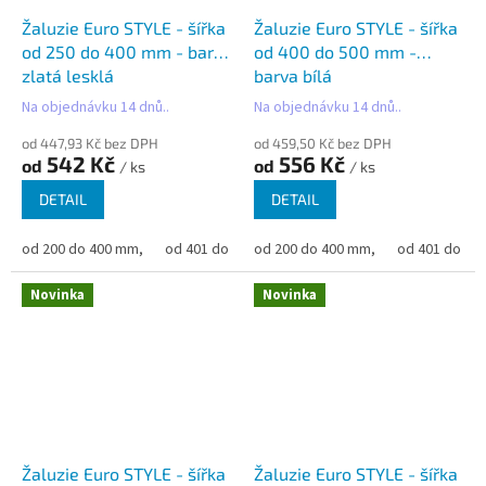
Žaluzie Euro STYLE - šířka
Žaluzie Euro STYLE - šířka
od 250 do 400 mm - barva
od 400 do 500 mm -
zlatá lesklá
barva bílá
Na objednávku 14 dnů..
Na objednávku 14 dnů..
od 447,93 Kč bez DPH
od 459,50 Kč bez DPH
542 Kč
556 Kč
od
od
/ ks
/ ks
DETAIL
DETAIL
od 200 do 400 mm,
od 401 do 500 mm,
od 200 do 400 mm,
od 501 do 600 mm,
od 401 do 50
od 6
Novinka
Novinka
Žaluzie Euro STYLE - šířka
Žaluzie Euro STYLE - šířka