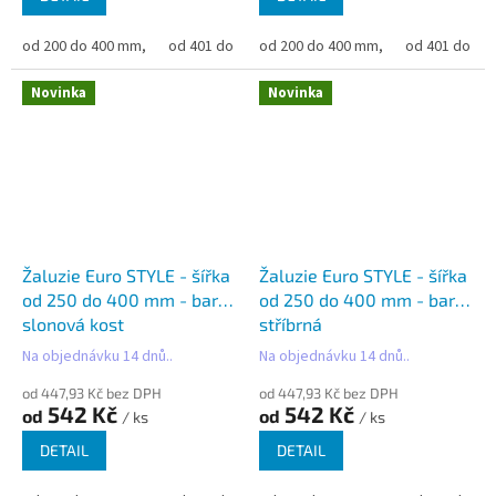
od 200 do 400 mm,
od 401 do 500 mm,
od 200 do 400 mm,
od 501 do 600 mm,
od 401 do 50
od 6
Novinka
Novinka
Žaluzie Euro STYLE - šířka
Žaluzie Euro STYLE - šířka
od 250 do 400 mm - barva
od 250 do 400 mm - barva
slonová kost
stříbrná
Na objednávku 14 dnů..
Na objednávku 14 dnů..
od 447,93 Kč bez DPH
od 447,93 Kč bez DPH
542 Kč
542 Kč
od
od
/ ks
/ ks
DETAIL
DETAIL