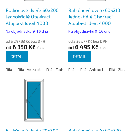
o
d
Balkónové dveře 60x200
Balkónové dveře 60x210
u
Jednokřídlé Otevírací
Jednokřídlé Otevírací
k
Aluplast Ideal 4000
Aluplast Ideal 4000
t
Na objednávku 9- 16 dnů
Na objednávku 9- 16 dnů
ů
od 5 247,93 Kč bez DPH
od 5 367,77 Kč bez DPH
6 350 Kč
6 495 Kč
od
od
/ ks
/ ks
DETAIL
DETAIL
Bílá
Bílá - Antracit
Bílá - Zlatý dub
Bílá
Bílá - Tmavý dub
Bílá - Antracit
Bílá - Zlatý 
Bílá - Ořec
Balkónové dveře 70x200
Balkónové dveře 60x220