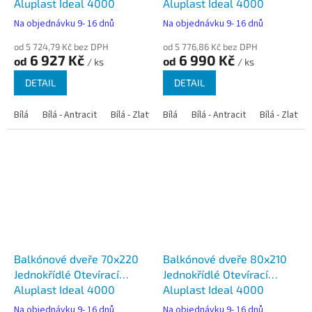
Aluplast Ideal 4000
Aluplast Ideal 4000
Na objednávku 9- 16 dnů
Na objednávku 9- 16 dnů
od 5 724,79 Kč bez DPH
od 5 776,86 Kč bez DPH
6 927 Kč
6 990 Kč
od
od
/ ks
/ ks
DETAIL
DETAIL
Bílá
Bílá - Antracit
Bílá - Zlatý dub
Bílá
Bílá - Tmavý dub
Bílá - Antracit
Bílá - Zlatý 
Bílá - Ořec
Balkónové dveře 70x220
Balkónové dveře 80x210
Jednokřídlé Otevírací
Jednokřídlé Otevírací
Aluplast Ideal 4000
Aluplast Ideal 4000
Na objednávku 9- 16 dnů
Na objednávku 9- 16 dnů