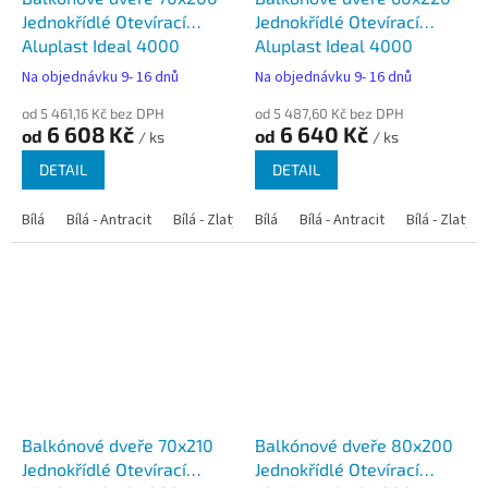
Jednokřídlé Otevírací
Jednokřídlé Otevírací
Aluplast Ideal 4000
Aluplast Ideal 4000
Na objednávku 9- 16 dnů
Na objednávku 9- 16 dnů
od 5 461,16 Kč bez DPH
od 5 487,60 Kč bez DPH
6 608 Kč
6 640 Kč
od
od
/ ks
/ ks
DETAIL
DETAIL
Bílá
Bílá - Antracit
Bílá - Zlatý dub
Bílá
Bílá - Tmavý dub
Bílá - Antracit
Bílá - Zlatý 
Bílá - Ořec
Balkónové dveře 70x210
Balkónové dveře 80x200
Jednokřídlé Otevírací
Jednokřídlé Otevírací