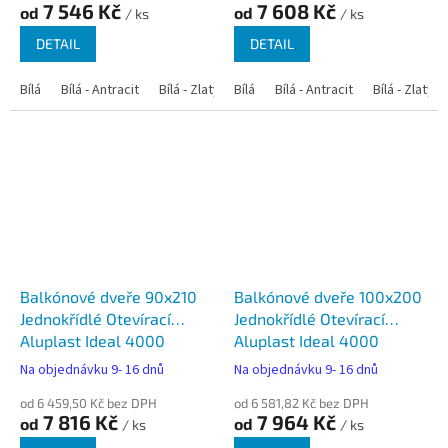
7 546 Kč
7 608 Kč
od
od
/ ks
/ ks
DETAIL
DETAIL
Bílá
Bílá - Antracit
Bílá - Zlatý dub
Bílá
Bílá - Tmavý dub
Bílá - Antracit
Bílá - Zlatý 
Bílá - Ořec
Balkónové dveře 90x210
Balkónové dveře 100x200
Jednokřídlé Otevírací
Jednokřídlé Otevírací
Aluplast Ideal 4000
Aluplast Ideal 4000
Na objednávku 9- 16 dnů
Na objednávku 9- 16 dnů
od 6 459,50 Kč bez DPH
od 6 581,82 Kč bez DPH
7 816 Kč
7 964 Kč
od
od
/ ks
/ ks