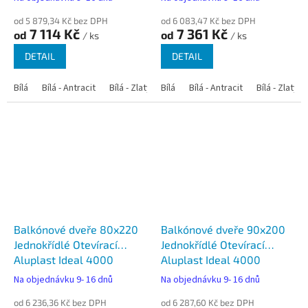
od 5 879,34 Kč bez DPH
od 6 083,47 Kč bez DPH
7 114 Kč
7 361 Kč
od
od
/ ks
/ ks
DETAIL
DETAIL
Bílá
Bílá - Antracit
Bílá - Zlatý dub
Bílá
Bílá - Tmavý dub
Bílá - Antracit
Bílá - Zlatý 
Bílá - Ořec
Balkónové dveře 80x220
Balkónové dveře 90x200
Jednokřídlé Otevírací
Jednokřídlé Otevírací
Aluplast Ideal 4000
Aluplast Ideal 4000
Na objednávku 9- 16 dnů
Na objednávku 9- 16 dnů
od 6 236,36 Kč bez DPH
od 6 287,60 Kč bez DPH