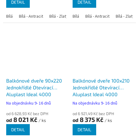
DETAIL
DETAIL
Bílá
Bílá - Antracit
Bílá - Zlatý dub
Bílá
Bílá - Tmavý dub
Bílá - Antracit
Bílá - Zlatý 
Bílá - Ořec
Balkónové dveře 90x220
Balkónové dveře 100x210
Jednokřídlé Otevírací
Jednokřídlé Otevírací
Aluplast Ideal 4000
Aluplast Ideal 4000
Na objednávku 9- 16 dnů
Na objednávku 9- 16 dnů
od 6 628,93 Kč bez DPH
od 6 921,49 Kč bez DPH
8 021 Kč
8 375 Kč
od
od
/ ks
/ ks
DETAIL
DETAIL