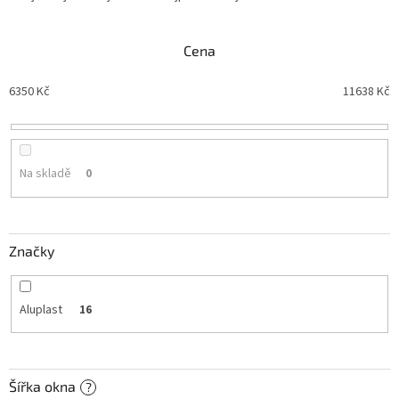
z
e
n
Cena
í
p
6350
Kč
11638
Kč
r
o
d
u
Na skladě
0
k
t
ů
Značky
Aluplast
16
Šířka okna
?