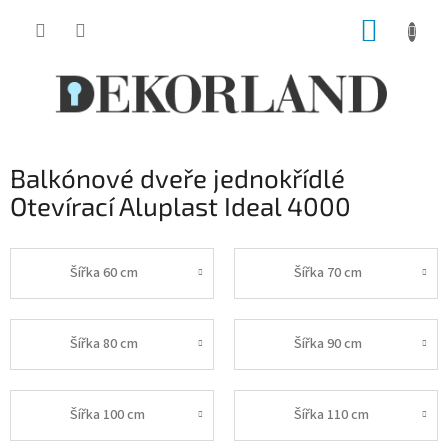
Přejít
NÁKUP
na
obsah
KOŠÍK
Balkónové dveře jednokřídlé
Otevírací Aluplast Ideal 4000
Šířka 60 cm
Šířka 70 cm
Šířka 80 cm
Šířka 90 cm
Šířka 100 cm
Šířka 110 cm