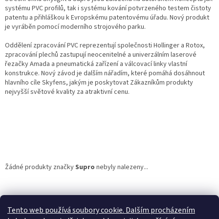
systému PVC profilů, tak i systému kování potvrzeného testem čistoty
patentu a přihláškou k Evropskému patentovému úřadu. Nový produkt
je vyráběn pomocí moderního strojového parku.
Oddělení zpracování PVC reprezentují společnosti Hollinger a Rotox,
zpracování plechů zastupují neocenitelné a univerzálním laserové
řezačky Amada a pneumatická zařízení a válcovací linky vlastní
konstrukce. Nový závod je dalším nářadím, které pomáhá dosáhnout
hlavního cíle Skyfens, jakým je poskytovat Zákazníkům produkty
nejvyšší světové kvality za atraktivní cenu.
Žádné produkty značky
Supro
nebyly nalezeny...
Z
á
Google.cz
Zboží.cz
Heureka.cz
NajduZboží.cz
p
Tento web používá soubory cookie. Dalším procházením
a