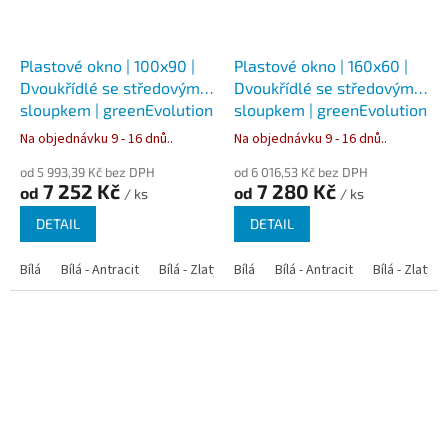
Plastové okno | 100x90 |
Plastové okno | 160x60 |
Dvoukřídlé se středovým
Dvoukřídlé se středovým
sloupkem | greenEvolution
sloupkem | greenEvolution
76
76
Na objednávku 9 - 16 dnů..
Na objednávku 9 - 16 dnů..
od 5 993,39 Kč bez DPH
od 6 016,53 Kč bez DPH
7 252 Kč
7 280 Kč
od
od
/ ks
/ ks
DETAIL
DETAIL
Bílá
Bílá - Antracit
Bílá - Zlatý dub
Bílá
Bílá - Tmavý dub
Bílá - Antracit
Bílá - Zlatý 
Bílá - Ořec