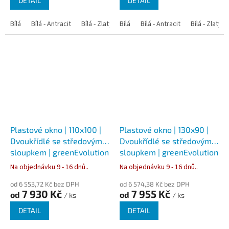
DETAIL
DETAIL
Bílá
Bílá - Antracit
Bílá - Zlatý dub
Bílá
Bílá - Tmavý dub
Bílá - Antracit
Bílá - Zlatý 
Bílá - Ořec
Plastové okno | 110x100 |
Plastové okno | 130x90 |
Dvoukřídlé se středovým
Dvoukřídlé se středovým
sloupkem | greenEvolution
sloupkem | greenEvolution
76
76
Na objednávku 9 - 16 dnů..
Na objednávku 9 - 16 dnů..
od 6 553,72 Kč bez DPH
od 6 574,38 Kč bez DPH
7 930 Kč
7 955 Kč
od
od
/ ks
/ ks
DETAIL
DETAIL