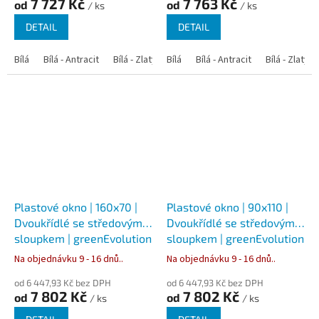
7 727 Kč
7 763 Kč
od
od
/ ks
/ ks
DETAIL
DETAIL
Bílá
Bílá - Antracit
Bílá - Zlatý dub
Bílá
Bílá - Tmavý dub
Bílá - Antracit
Bílá - Zlatý 
Bílá - Ořec
Plastové okno | 160x70 |
Plastové okno | 90x110 |
Dvoukřídlé se středovým
Dvoukřídlé se středovým
sloupkem | greenEvolution
sloupkem | greenEvolution
76
76
Na objednávku 9 - 16 dnů..
Na objednávku 9 - 16 dnů..
od 6 447,93 Kč bez DPH
od 6 447,93 Kč bez DPH
7 802 Kč
7 802 Kč
od
od
/ ks
/ ks