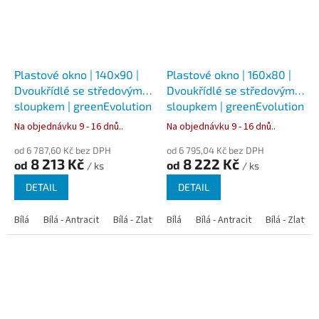
Plastové okno | 140x90 |
Plastové okno | 160x80 |
Dvoukřídlé se středovým
Dvoukřídlé se středovým
sloupkem | greenEvolution
sloupkem | greenEvolution
76
76
Na objednávku 9 - 16 dnů..
Na objednávku 9 - 16 dnů..
od 6 787,60 Kč bez DPH
od 6 795,04 Kč bez DPH
8 213 Kč
8 222 Kč
od
od
/ ks
/ ks
DETAIL
DETAIL
Bílá
Bílá - Antracit
Bílá - Zlatý dub
Bílá
Bílá - Tmavý dub
Bílá - Antracit
Bílá - Zlatý 
Bílá - Ořec