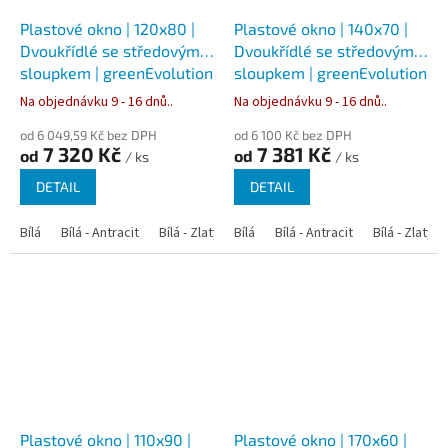
Plastové okno | 120x80 |
Plastové okno | 140x70 |
Dvoukřídlé se středovým
Dvoukřídlé se středovým
sloupkem | greenEvolution
sloupkem | greenEvolution
76
76
Na objednávku 9 - 16 dnů..
Na objednávku 9 - 16 dnů..
od 6 049,59 Kč bez DPH
od 6 100 Kč bez DPH
7 320 Kč
7 381 Kč
od
od
/ ks
/ ks
DETAIL
DETAIL
Bílá
Bílá - Antracit
Bílá - Zlatý dub
Bílá
Bílá - Tmavý dub
Bílá - Antracit
Bílá - Zlatý 
Bílá - Ořec
Plastové okno | 110x90 |
Plastové okno | 170x60 |