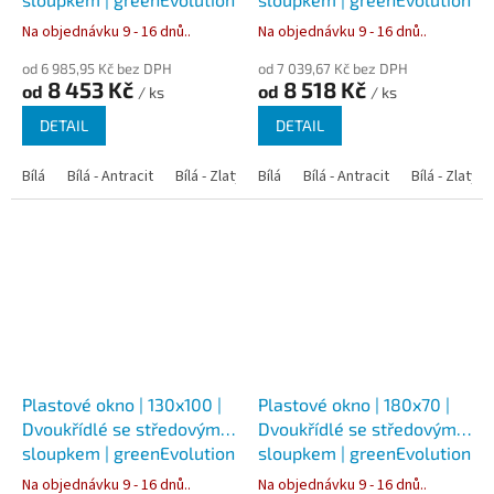
76
76
Na objednávku 9 - 16 dnů..
Na objednávku 9 - 16 dnů..
od 6 985,95 Kč bez DPH
od 7 039,67 Kč bez DPH
8 453 Kč
8 518 Kč
od
od
/ ks
/ ks
DETAIL
DETAIL
Bílá
Bílá - Antracit
Bílá - Zlatý dub
Bílá
Bílá - Tmavý dub
Bílá - Antracit
Bílá - Zlatý 
Bílá - Ořec
Plastové okno | 130x100 |
Plastové okno | 180x70 |
Dvoukřídlé se středovým
Dvoukřídlé se středovým
sloupkem | greenEvolution
sloupkem | greenEvolution
76
76
Na objednávku 9 - 16 dnů..
Na objednávku 9 - 16 dnů..