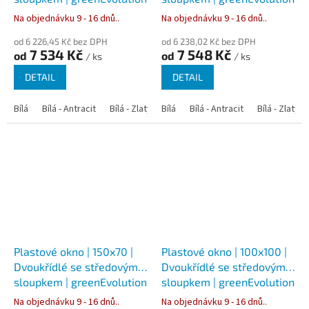
76
76
Na objednávku 9 - 16 dnů..
Na objednávku 9 - 16 dnů..
od 6 226,45 Kč bez DPH
od 6 238,02 Kč bez DPH
7 534 Kč
7 548 Kč
od
od
/ ks
/ ks
DETAIL
DETAIL
Bílá
Bílá - Antracit
Bílá - Zlatý dub
Bílá
Bílá - Tmavý dub
Bílá - Antracit
Bílá - Zlatý 
Bílá - Ořec
Plastové okno | 150x70 |
Plastové okno | 100x100 |
Dvoukřídlé se středovým
Dvoukřídlé se středovým
sloupkem | greenEvolution
sloupkem | greenEvolution
76
76
Na objednávku 9 - 16 dnů..
Na objednávku 9 - 16 dnů..