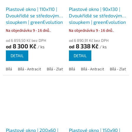
Plastové okno | 110x110 |
Plastové okno | 90x130 |
Dvoukřídlé se středovým
Dvoukřídlé se středovým
sloupkem | greenEvolution
sloupkem | greenEvolution
76
76
Na objednávku 9 - 16 dnů..
Na objednávku 9 - 16 dnů..
od 6 859,50 Kč bez DPH
od 6 890,91 Kč bez DPH
8 300 Kč
8 338 Kč
od
od
/ ks
/ ks
DETAIL
DETAIL
Bílá
Bílá - Antracit
Bílá - Zlatý dub
Bílá
Bílá - Tmavý dub
Bílá - Antracit
Bílá - Zlatý 
Bílá - Ořec
Plastové okno | 200x60 |
Plastové okno | 150x90 |