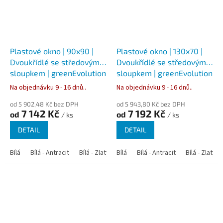
Plastové okno | 90x90 |
Plastové okno | 130x70 |
Dvoukřídlé se středovým
Dvoukřídlé se středovým
sloupkem | greenEvolution
sloupkem | greenEvolution
76
76
Na objednávku 9 - 16 dnů..
Na objednávku 9 - 16 dnů..
od 5 902,48 Kč bez DPH
od 5 943,80 Kč bez DPH
7 142 Kč
7 192 Kč
od
od
/ ks
/ ks
DETAIL
DETAIL
Bílá
Bílá - Antracit
Bílá - Zlatý dub
Bílá
Bílá - Tmavý dub
Bílá - Antracit
Bílá - Zlatý 
Bílá - Ořec