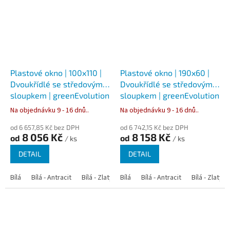
Plastové okno | 100x110 |
Plastové okno | 190x60 |
Dvoukřídlé se středovým
Dvoukřídlé se středovým
sloupkem | greenEvolution
sloupkem | greenEvolution
76
76
Na objednávku 9 - 16 dnů..
Na objednávku 9 - 16 dnů..
od 6 657,85 Kč bez DPH
od 6 742,15 Kč bez DPH
8 056 Kč
8 158 Kč
od
od
/ ks
/ ks
DETAIL
DETAIL
Bílá
Bílá - Antracit
Bílá - Zlatý dub
Bílá
Bílá - Tmavý dub
Bílá - Antracit
Bílá - Zlatý 
Bílá - Ořec