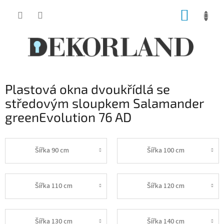
Přejít
NÁKUP
na
obsah
KOŠÍK
Plastová okna dvoukřídlá se
středovým sloupkem Salamander
greenEvolution 76 AD
Šířka 90 cm
Šířka 100 cm
Šířka 110 cm
Šířka 120 cm
Šířka 130 cm
Šířka 140 cm