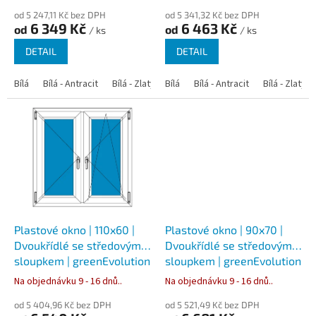
ů
od 5 247,11 Kč bez DPH
od 5 341,32 Kč bez DPH
6 349 Kč
6 463 Kč
od
od
/ ks
/ ks
DETAIL
DETAIL
Bílá
Bílá - Antracit
Bílá - Zlatý dub
Bílá
Bílá - Tmavý dub
Bílá - Antracit
Bílá - Zlatý 
Bílá - Ořec
Plastové okno | 110x60 |
Plastové okno | 90x70 |
Dvoukřídlé se středovým
Dvoukřídlé se středovým
sloupkem | greenEvolution
sloupkem | greenEvolution
76
76
Na objednávku 9 - 16 dnů..
Na objednávku 9 - 16 dnů..
od 5 404,96 Kč bez DPH
od 5 521,49 Kč bez DPH