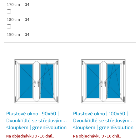
170 cm
14
180 cm
14
190 cm
14
V
ý
p
i
s
p
r
o
d
Plastové okno | 90x60 |
Plastové okno | 100x60 |
u
Dvoukřídlé se středovým
Dvoukřídlé se středovým
k
sloupkem | greenEvolution
sloupkem | greenEvolution
t
76
76
Na objednávku 9 - 16 dnů..
Na objednávku 9 - 16 dnů..