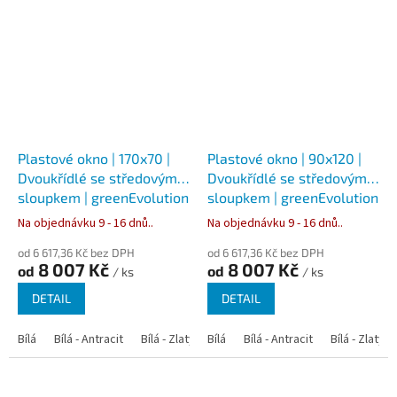
Plastové okno | 170x70 |
Plastové okno | 90x120 |
Dvoukřídlé se středovým
Dvoukřídlé se středovým
sloupkem | greenEvolution
sloupkem | greenEvolution
76
76
Na objednávku 9 - 16 dnů..
Na objednávku 9 - 16 dnů..
od 6 617,36 Kč bez DPH
od 6 617,36 Kč bez DPH
8 007 Kč
8 007 Kč
od
od
/ ks
/ ks
DETAIL
DETAIL
Bílá
Bílá - Antracit
Bílá - Zlatý dub
Bílá
Bílá - Tmavý dub
Bílá - Antracit
Bílá - Zlatý 
Bílá - Ořec