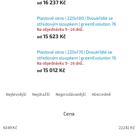
16 237 Kč
od
Plastové okno | 220x180 | Dvoukřídlé se
středovým sloupkem | greenEvolution 76
Na objednávku 9 - 16 dnů..
15 623 Kč
od
Plastové okno | 220x170 | Dvoukřídlé se
středovým sloupkem | greenEvolution 76
Na objednávku 9 - 16 dnů..
15 012 Kč
od
Ř
a
Nejlevnější
Nejdražší
Nejprodávanější
Abecedně
z
e
n
Cena
í
p
6349
Kč
22241
Kč
r