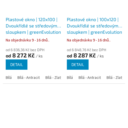
Plastové okno | 120x100 |
Plastové okno | 100x120 |
Dvoukřídlé se středovým
Dvoukřídlé se středovým
sloupkem | greenEvolution
sloupkem | greenEvolution
76
76
Na objednávku 9 - 16 dnů..
Na objednávku 9 - 16 dnů..
od 6 836,36 Kč bez DPH
od 6 848,76 Kč bez DPH
8 272 Kč
8 287 Kč
od
od
/ ks
/ ks
DETAIL
DETAIL
Bílá
Bílá - Antracit
Bílá - Zlatý dub
Bílá
Bílá - Tmavý dub
Bílá - Antracit
Bílá - Zlatý 
Bílá - Ořec