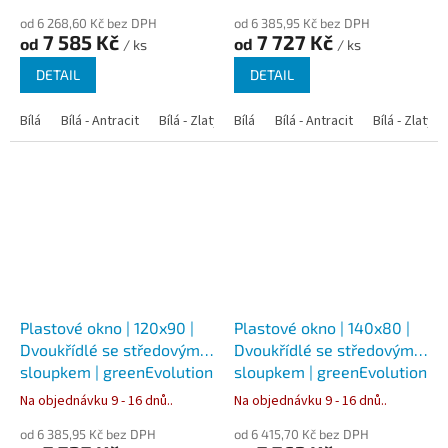
od 6 268,60 Kč bez DPH
od 6 385,95 Kč bez DPH
7 585 Kč
7 727 Kč
od
od
/ ks
/ ks
DETAIL
DETAIL
Bílá
Bílá - Antracit
Bílá - Zlatý dub
Bílá
Bílá - Tmavý dub
Bílá - Antracit
Bílá - Zlatý 
Bílá - Ořec
Plastové okno | 120x90 |
Plastové okno | 140x80 |
Dvoukřídlé se středovým
Dvoukřídlé se středovým
sloupkem | greenEvolution
sloupkem | greenEvolution
76
76
Na objednávku 9 - 16 dnů..
Na objednávku 9 - 16 dnů..
od 6 385,95 Kč bez DPH
od 6 415,70 Kč bez DPH