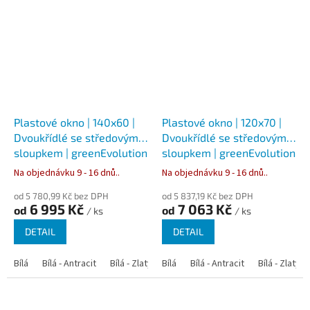
Plastové okno | 140x60 |
Plastové okno | 120x70 |
Dvoukřídlé se středovým
Dvoukřídlé se středovým
sloupkem | greenEvolution
sloupkem | greenEvolution
76
76
Na objednávku 9 - 16 dnů..
Na objednávku 9 - 16 dnů..
od 5 780,99 Kč bez DPH
od 5 837,19 Kč bez DPH
6 995 Kč
7 063 Kč
od
od
/ ks
/ ks
DETAIL
DETAIL
Bílá
Bílá - Antracit
Bílá - Zlatý dub
Bílá
Bílá - Tmavý dub
Bílá - Antracit
Bílá - Zlatý 
Bílá - Ořec