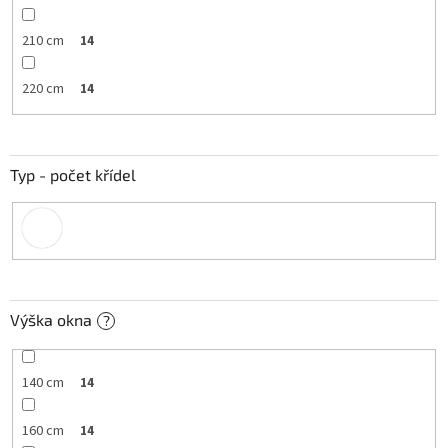
210 cm
14
220 cm
14
Typ - počet křídel
Výška okna
?
140 cm
14
160 cm
14