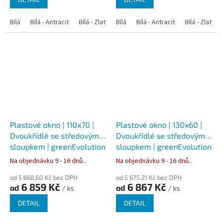
Bílá
Bílá - Antracit
Bílá - Zlatý dub
Bílá
Bílá - Tmavý dub
Bílá - Antracit
Bílá - Zlatý 
Bílá - Ořec
Plastové okno | 110x70 |
Plastové okno | 130x60 |
Dvoukřídlé se středovým
Dvoukřídlé se středovým
sloupkem | greenEvolution
sloupkem | greenEvolution
76
76
Na objednávku 9 - 16 dnů..
Na objednávku 9 - 16 dnů..
od 5 668,60 Kč bez DPH
od 5 675,21 Kč bez DPH
6 859 Kč
6 867 Kč
od
od
/ ks
/ ks
DETAIL
DETAIL