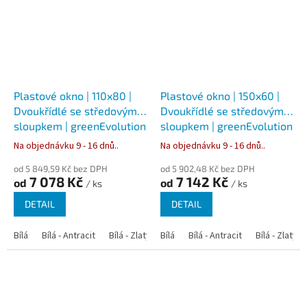
Plastové okno | 110x80 |
Plastové okno | 150x60 |
Dvoukřídlé se středovým
Dvoukřídlé se středovým
sloupkem | greenEvolution
sloupkem | greenEvolution
76
76
Na objednávku 9 - 16 dnů..
Na objednávku 9 - 16 dnů..
od 5 849,59 Kč bez DPH
od 5 902,48 Kč bez DPH
7 078 Kč
7 142 Kč
od
od
/ ks
/ ks
DETAIL
DETAIL
Bílá
Bílá - Antracit
Bílá - Zlatý dub
Bílá
Bílá - Tmavý dub
Bílá - Antracit
Bílá - Zlatý 
Bílá - Ořec