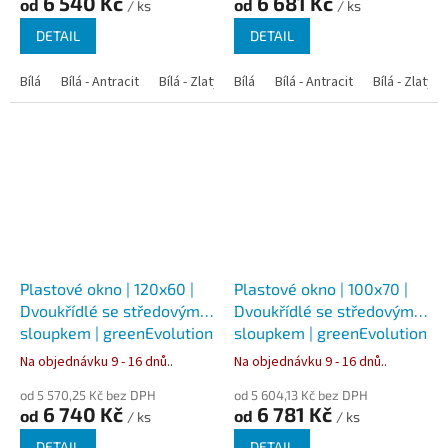
6 540 Kč
6 681 Kč
od
od
/ ks
/ ks
DETAIL
DETAIL
Bílá
Bílá - Antracit
Bílá - Zlatý dub
Bílá
Bílá - Tmavý dub
Bílá - Antracit
Bílá - Zlatý 
Bílá - Ořec
Plastové okno | 120x60 |
Plastové okno | 100x70 |
Dvoukřídlé se středovým
Dvoukřídlé se středovým
sloupkem | greenEvolution
sloupkem | greenEvolution
76
76
Na objednávku 9 - 16 dnů..
Na objednávku 9 - 16 dnů..
od 5 570,25 Kč bez DPH
od 5 604,13 Kč bez DPH
6 740 Kč
6 781 Kč
od
od
/ ks
/ ks
DETAIL
DETAIL