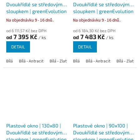
Dvoukřídlé se středovým
Dvoukřídlé se středovým
sloupkem | greenEvolution
sloupkem | greenEvolution
76
76
Na objednávku 9 - 16 dnů..
Na objednávku 9 - 16 dnů..
od 6 111,57 Kč bez DPH
od 6 184,30 Kč bez DPH
7 395 Kč
7 483 Kč
od
od
/ ks
/ ks
DETAIL
DETAIL
Bílá
Bílá - Antracit
Bílá - Zlatý dub
Bílá
Bílá - Tmavý dub
Bílá - Antracit
Bílá - Zlatý 
Bílá - Ořec
Plastové okno | 130x80 |
Plastové okno | 90x100 |
Dvoukřídlé se středovým
Dvoukřídlé se středovým
sloupkem | greenEvolution
sloupkem | greenEvolution