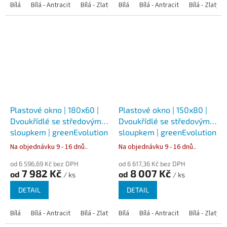
Bílá
Bílá - Antracit
Bílá - Zlatý dub
Bílá
Bílá - Tmavý dub
Bílá - Antracit
Bílá - Zlatý 
Bílá - Ořec
Plastové okno | 180x60 |
Plastové okno | 150x80 |
Dvoukřídlé se středovým
Dvoukřídlé se středovým
sloupkem | greenEvolution
sloupkem | greenEvolution
76
76
Na objednávku 9 - 16 dnů..
Na objednávku 9 - 16 dnů..
od 6 596,69 Kč bez DPH
od 6 617,36 Kč bez DPH
7 982 Kč
8 007 Kč
od
od
/ ks
/ ks
DETAIL
DETAIL
Bílá
Bílá - Antracit
Bílá - Zlatý dub
Bílá
Bílá - Tmavý dub
Bílá - Antracit
Bílá - Zlatý 
Bílá - Ořec