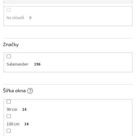
o
d
u
Na skladě
0
k
t
ů
Značky
Salamander
196
Šířka okna
?
90 cm
14
100 cm
14