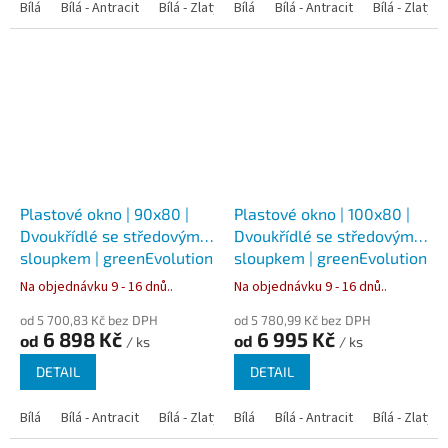
Bílá
Bílá - Antracit
Bílá - Zlatý dub
Bílá
Bílá - Tmavý dub
Bílá - Antracit
Bílá - Zlatý 
Bílá - Ořec
Plastové okno | 90x80 |
Plastové okno | 100x80 |
Dvoukřídlé se středovým
Dvoukřídlé se středovým
sloupkem | greenEvolution
sloupkem | greenEvolution
76
76
Na objednávku 9 - 16 dnů..
Na objednávku 9 - 16 dnů..
od 5 700,83 Kč bez DPH
od 5 780,99 Kč bez DPH
6 898 Kč
6 995 Kč
od
od
/ ks
/ ks
DETAIL
DETAIL
Bílá
Bílá - Antracit
Bílá - Zlatý dub
Bílá
Bílá - Tmavý dub
Bílá - Antracit
Bílá - Zlatý 
Bílá - Ořec