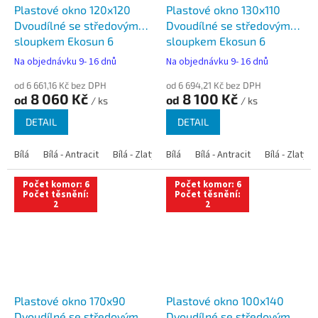
Plastové okno 120x120
Plastové okno 130x110
Dvoudílné se středovým
Dvoudílné se středovým
sloupkem Ekosun 6
sloupkem Ekosun 6
Na objednávku 9- 16 dnů
Na objednávku 9- 16 dnů
od 6 661,16 Kč bez DPH
od 6 694,21 Kč bez DPH
8 060 Kč
8 100 Kč
od
od
/ ks
/ ks
DETAIL
DETAIL
Bílá
Bílá - Antracit
Bílá - Zlatý dub
Bílá
Bílá - Tmavý dub
Bílá - Antracit
Bílá - Zlatý 
Bílá - Ořec
Počet komor: 6
Počet komor: 6
Počet těsnění:
Počet těsnění:
2
2
Plastové okno 170x90
Plastové okno 100x140
Dvoudílné se středovým
Dvoudílné se středovým