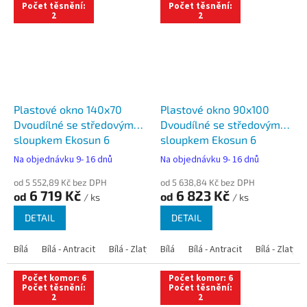
Počet těsnění:
Počet těsnění:
2
2
Plastové okno 140x70
Plastové okno 90x100
Dvoudílné se středovým
Dvoudílné se středovým
sloupkem Ekosun 6
sloupkem Ekosun 6
Na objednávku 9- 16 dnů
Na objednávku 9- 16 dnů
od 5 552,89 Kč bez DPH
od 5 638,84 Kč bez DPH
6 719 Kč
6 823 Kč
od
od
/ ks
/ ks
DETAIL
DETAIL
Bílá
Bílá - Antracit
Bílá - Zlatý dub
Bílá
Bílá - Tmavý dub
Bílá - Antracit
Bílá - Zlatý 
Bílá - Ořec
Počet komor: 6
Počet komor: 6
Počet těsnění:
Počet těsnění:
2
2