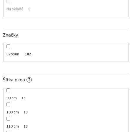
d
u
Na skladě
0
k
t
ů
Značky
Ekosun
182
Šířka okna
?
90 cm
13
100 cm
13
110 cm
13