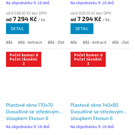
Na objednávku 9- 16 dnů
Na objednávku 9- 16 dnů
od 6 028,10 Kč bez DPH
od 6 028,10 Kč bez DPH
7 294 Kč
7 294 Kč
od
od
/ ks
/ ks
DETAIL
DETAIL
Bílá
Bílá - Antracit
Bílá - Zlatý dub
Bílá
Bílá - Tmavý dub
Bílá - Antracit
Bílá - Zlatý 
Bílá - Ořec
Počet komor: 6
Počet komor: 6
Počet těsnění:
Počet těsnění:
2
2
Plastové okno 170x70
Plastové okno 140x90
Dvoudílné se středovým
Dvoudílné se středovým
sloupkem Ekosun 6
sloupkem Ekosun 6
Na objednávku 9- 16 dnů
Na objednávku 9- 16 dnů