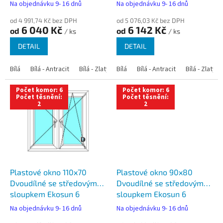
t
Na objednávku 9- 16 dnů
Na objednávku 9- 16 dnů
ů
od 4 991,74 Kč bez DPH
od 5 076,03 Kč bez DPH
6 040 Kč
6 142 Kč
od
od
/ ks
/ ks
DETAIL
DETAIL
Bílá
Bílá - Antracit
Bílá - Zlatý dub
Bílá
Bílá - Tmavý dub
Bílá - Antracit
Bílá - Zlatý 
Bílá - Ořec
Počet komor: 6
Počet komor: 6
Počet těsnění:
Počet těsnění:
2
2
Plastové okno 110x70
Plastové okno 90x80
Dvoudílné se středovým
Dvoudílné se středovým
sloupkem Ekosun 6
sloupkem Ekosun 6
Na objednávku 9- 16 dnů
Na objednávku 9- 16 dnů