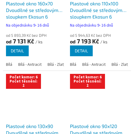
Plastové okno 160x70
Plastové okno 110x100
Dvoudílné se středovým
Dvoudílné se středovým
sloupkem Ekosun 6
sloupkem Ekosun 6
Na objednávku 9- 16 dnů
Na objednávku 9- 16 dnů
od 5 893,39 Kč bez DPH
od 5 944,63 Kč bez DPH
7 131 Kč
7 193 Kč
od
od
/ ks
/ ks
DETAIL
DETAIL
Bílá
Bílá - Antracit
Bílá - Zlatý dub
Bílá
Bílá - Tmavý dub
Bílá - Antracit
Bílá - Zlatý 
Bílá - Ořec
Počet komor: 6
Počet komor: 6
Počet těsnění:
Počet těsnění:
2
2
Plastové okno 130x90
Plastové okno 90x120
Dvoudílné se středovým
Dvoudílné se středovým