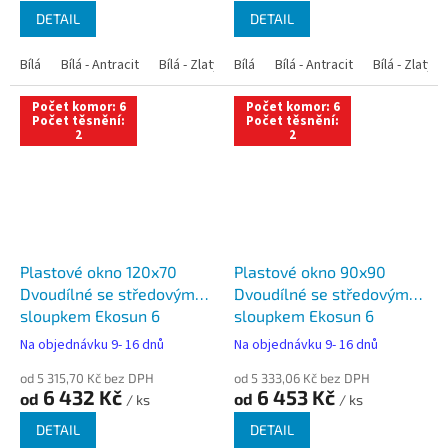
DETAIL
DETAIL
Bílá
Bílá - Antracit
Bílá - Zlatý dub
Bílá
Bílá - Tmavý dub
Bílá - Antracit
Bílá - Zlatý 
Bílá - Ořec
Počet komor: 6
Počet komor: 6
Počet těsnění:
Počet těsnění:
2
2
Plastové okno 120x70
Plastové okno 90x90
Dvoudílné se středovým
Dvoudílné se středovým
sloupkem Ekosun 6
sloupkem Ekosun 6
Na objednávku 9- 16 dnů
Na objednávku 9- 16 dnů
od 5 315,70 Kč bez DPH
od 5 333,06 Kč bez DPH
6 432 Kč
6 453 Kč
od
od
/ ks
/ ks
DETAIL
DETAIL