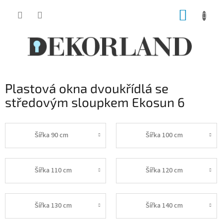
Přejít
NÁKUP
na
obsah
KOŠÍK
Plastová okna dvoukřídlá se
středovým sloupkem Ekosun 6
Šířka 90 cm
Šířka 100 cm
Šířka 110 cm
Šířka 120 cm
Šířka 130 cm
Šířka 140 cm