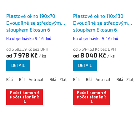
Plastové okno 190x70
Plastové okno 110x130
Dvoudílné se středovým
Dvoudílné se středovým
sloupkem Ekosun 6
sloupkem Ekosun 6
Na objednávku 9- 16 dnů
Na objednávku 9- 16 dnů
od 6 593,39 Kč bez DPH
od 6 644,63 Kč bez DPH
7 978 Kč
8 040 Kč
od
od
/ ks
/ ks
DETAIL
DETAIL
Bílá
Bílá - Antracit
Bílá - Zlatý dub
Bílá
Bílá - Tmavý dub
Bílá - Antracit
Bílá - Zlatý 
Bílá - Ořec
Počet komor: 6
Počet komor: 6
Počet těsnění:
Počet těsnění:
2
2