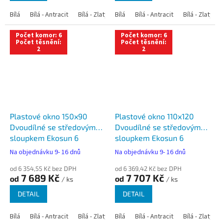
Bílá
Bílá - Antracit
Bílá - Zlatý dub
Bílá
Bílá - Tmavý dub
Bílá - Antracit
Bílá - Zlatý 
Bílá - Ořec
Počet komor: 6
Počet komor: 6
Počet těsnění:
Počet těsnění:
2
2
Plastové okno 150x90
Plastové okno 110x120
Dvoudílné se středovým
Dvoudílné se středovým
sloupkem Ekosun 6
sloupkem Ekosun 6
Na objednávku 9- 16 dnů
Na objednávku 9- 16 dnů
od 6 354,55 Kč bez DPH
od 6 369,42 Kč bez DPH
7 689 Kč
7 707 Kč
od
od
/ ks
/ ks
DETAIL
DETAIL
Bílá
Bílá - Antracit
Bílá - Zlatý dub
Bílá
Bílá - Tmavý dub
Bílá - Antracit
Bílá - Zlatý 
Bílá - Ořec