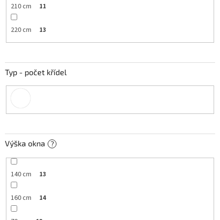
210 cm
11
220 cm
13
Typ - počet křídel
Výška okna
?
140 cm
13
160 cm
14