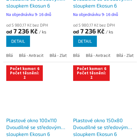
sloupkem Ekosun 6
sloupkem Ekosun 6
Na objednávku 9- 16 dnů
Na objednávku 9- 16 dnů
od 5 980,17 Kč bez DPH
od 5 980,17 Kč bez DPH
7 236 Kč
7 236 Kč
od
od
/ ks
/ ks
DETAIL
DETAIL
Bílá
Bílá - Antracit
Bílá - Zlatý dub
Bílá
Bílá - Tmavý dub
Bílá - Antracit
Bílá - Zlatý 
Bílá - Ořec
Počet komor: 6
Počet komor: 6
Počet těsnění:
Počet těsnění:
2
2
Plastové okno 100x110
Plastové okno 150x80
Dvoudílné se středovým
Dvoudílné se středovým
sloupkem Ekosun 6
sloupkem Ekosun 6