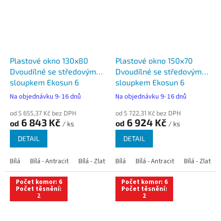
Plastové okno 130x80
Plastové okno 150x70
Dvoudílné se středovým
Dvoudílné se středovým
sloupkem Ekosun 6
sloupkem Ekosun 6
Na objednávku 9- 16 dnů
Na objednávku 9- 16 dnů
od 5 655,37 Kč bez DPH
od 5 722,31 Kč bez DPH
6 843 Kč
6 924 Kč
od
od
/ ks
/ ks
DETAIL
DETAIL
Bílá
Bílá - Antracit
Bílá - Zlatý dub
Bílá
Bílá - Tmavý dub
Bílá - Antracit
Bílá - Zlatý 
Bílá - Ořec
Počet komor: 6
Počet komor: 6
Počet těsnění:
Počet těsnění:
2
2