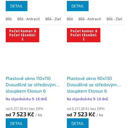
DETAIL
DETAIL
Bílá
Bílá - Antracit
Bílá - Zlatý dub
Bílá
Bílá - Tmavý dub
Bílá - Antracit
Bílá - Zlatý 
Bílá - Ořec
Počet komor: 6
Počet komor: 6
Počet těsnění:
Počet těsnění:
2
2
Plastové okno 110x110
Plastové okno 90x130
Dvoudílné se středovým
Dvoudílné se středovým
sloupkem Ekosun 6
sloupkem Ekosun 6
Na objednávku 9- 16 dnů
Na objednávku 9- 16 dnů
od 6 217,36 Kč bez DPH
od 6 217,36 Kč bez DPH
7 523 Kč
7 523 Kč
od
od
/ ks
/ ks
DETAIL
DETAIL