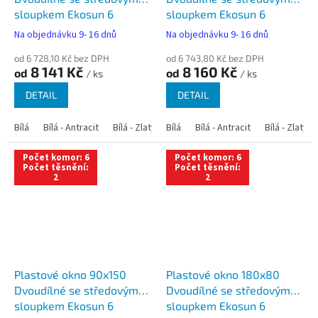
sloupkem Ekosun 6
sloupkem Ekosun 6
Na objednávku 9- 16 dnů
Na objednávku 9- 16 dnů
od 6 728,10 Kč bez DPH
od 6 743,80 Kč bez DPH
8 141 Kč
8 160 Kč
od
od
/ ks
/ ks
DETAIL
DETAIL
Bílá
Bílá - Antracit
Bílá - Zlatý dub
Bílá
Bílá - Tmavý dub
Bílá - Antracit
Bílá - Zlatý 
Bílá - Ořec
Počet komor: 6
Počet komor: 6
Počet těsnění:
Počet těsnění:
2
2
Plastové okno 90x150
Plastové okno 180x80
Dvoudílné se středovým
Dvoudílné se středovým
sloupkem Ekosun 6
sloupkem Ekosun 6