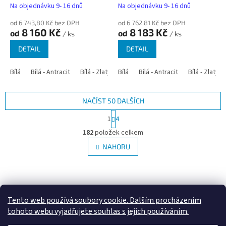
Na objednávku 9- 16 dnů
Na objednávku 9- 16 dnů
od 6 743,80 Kč bez DPH
od 6 762,81 Kč bez DPH
8 160 Kč
8 183 Kč
od
od
/ ks
/ ks
DETAIL
DETAIL
Bílá
Bílá - Antracit
Bílá - Zlatý dub
Bílá
Bílá - Tmavý dub
Bílá - Antracit
Bílá - Zlatý 
Bílá - Ořec
NAČÍST 50 DALŠÍCH
S
1
4
t
O
r
182
položek celkem
v
á
l
NAHORU
n
á
k
d
o
v
Z
a
á
c
á
Google.cz
Zboží.cz
Heureka.cz
NajduZboží.cz
n
í
p
Tento web používá soubory cookie. Dalším procházením
í
p
a
tohoto webu vyjadřujete souhlas s jejich používáním.
r
t
v