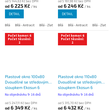
od 5 144,63 Kč bez DPH
od 5 161,98 Kč bez DPH
6 225 Kč
6 246 Kč
od
od
/ ks
/ ks
DETAIL
DETAIL
Bílá
Bílá - Antracit
Bílá - Zlatý dub
Bílá
Bílá - Tmavý dub
Bílá - Antracit
Bílá - Zlatý 
Bílá - Ořec
Počet komor: 6
Počet komor: 6
Počet těsnění:
Počet těsnění:
2
2
Plastové okno 100x80
Plastové okno 110x80
Dvoudílné se středovým
Dvoudílné se středovým
sloupkem Ekosun 6
sloupkem Ekosun 6
Na objednávku 9- 16 dnů
Na objednávku 9- 16 dnů
od 5 247,11 Kč bez DPH
od 5 315,70 Kč bez DPH
6 349 Kč
6 432 Kč
od
od
/ ks
/ ks