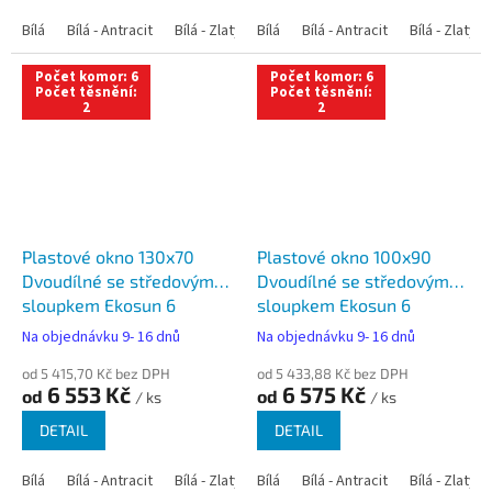
Bílá
Bílá - Antracit
Bílá - Zlatý dub
Bílá
Bílá - Tmavý dub
Bílá - Antracit
Bílá - Zlatý 
Bílá - Ořec
Počet komor: 6
Počet komor: 6
Počet těsnění:
Počet těsnění:
2
2
Plastové okno 130x70
Plastové okno 100x90
Dvoudílné se středovým
Dvoudílné se středovým
sloupkem Ekosun 6
sloupkem Ekosun 6
Na objednávku 9- 16 dnů
Na objednávku 9- 16 dnů
od 5 415,70 Kč bez DPH
od 5 433,88 Kč bez DPH
6 553 Kč
6 575 Kč
od
od
/ ks
/ ks
DETAIL
DETAIL
Bílá
Bílá - Antracit
Bílá - Zlatý dub
Bílá
Bílá - Tmavý dub
Bílá - Antracit
Bílá - Zlatý 
Bílá - Ořec