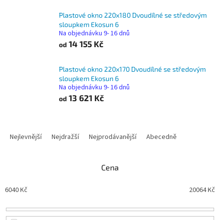
Plastové okno 220x180 Dvoudílné se středovým
sloupkem Ekosun 6
Na objednávku 9- 16 dnů
14 155 Kč
od
Plastové okno 220x170 Dvoudílné se středovým
sloupkem Ekosun 6
Na objednávku 9- 16 dnů
13 621 Kč
od
Ř
a
Nejlevnější
Nejdražší
Nejprodávanější
Abecedně
z
e
n
Cena
í
p
6040
Kč
20064
Kč
r
o