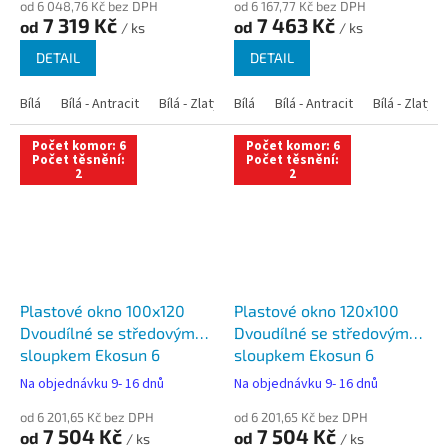
od 6 048,76 Kč bez DPH
od 6 167,77 Kč bez DPH
7 319 Kč
7 463 Kč
od
od
/ ks
/ ks
DETAIL
DETAIL
Bílá
Bílá - Antracit
Bílá - Zlatý dub
Bílá
Bílá - Tmavý dub
Bílá - Antracit
Bílá - Zlatý 
Bílá - Ořec
Počet komor: 6
Počet komor: 6
Počet těsnění:
Počet těsnění:
2
2
Plastové okno 100x120
Plastové okno 120x100
Dvoudílné se středovým
Dvoudílné se středovým
sloupkem Ekosun 6
sloupkem Ekosun 6
Na objednávku 9- 16 dnů
Na objednávku 9- 16 dnů
od 6 201,65 Kč bez DPH
od 6 201,65 Kč bez DPH
7 504 Kč
7 504 Kč
od
od
/ ks
/ ks