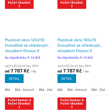
Počet těsnění:
Počet těsnění:
2
2
Plastové okno 120x110
Plastové okno 180x70
Dvoudílné se středovým
Dvoudílné se středovým
sloupkem Ekosun 6
sloupkem Ekosun 6
Na objednávku 9- 16 dnů
Na objednávku 9- 16 dnů
od 6 435,54 Kč bez DPH
od 6 435,54 Kč bez DPH
7 787 Kč
7 787 Kč
od
od
/ ks
/ ks
DETAIL
DETAIL
Bílá
Bílá - Antracit
Bílá - Zlatý dub
Bílá
Bílá - Tmavý dub
Bílá - Antracit
Bílá - Zlatý 
Bílá - Ořec
Počet komor: 6
Počet komor: 6
Počet těsnění:
Počet těsnění:
2
2