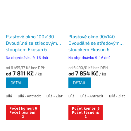
Plastové okno 100x130
Plastové okno 90x140
Dvoudílné se středovým
Dvoudílné se středovým
sloupkem Ekosun 6
sloupkem Ekosun 6
Na objednávku 9- 16 dnů
Na objednávku 9- 16 dnů
od 6 455,37 Kč bez DPH
od 6 490,91 Kč bez DPH
7 811 Kč
7 854 Kč
od
od
/ ks
/ ks
DETAIL
DETAIL
Bílá
Bílá - Antracit
Bílá - Zlatý dub
Bílá
Bílá - Tmavý dub
Bílá - Antracit
Bílá - Zlatý 
Bílá - Ořec
Počet komor: 6
Počet komor: 6
Počet těsnění:
Počet těsnění:
2
2