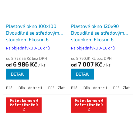
Plastové okno 100x100
Plastové okno 120x90
Dvoudílné se středovým
Dvoudílné se středovým
sloupkem Ekosun 6
sloupkem Ekosun 6
Na objednávku 9- 16 dnů
Na objednávku 9- 16 dnů
od 5 773,55 Kč bez DPH
od 5 790,91 Kč bez DPH
6 986 Kč
7 007 Kč
od
od
/ ks
/ ks
DETAIL
DETAIL
Bílá
Bílá - Antracit
Bílá - Zlatý dub
Bílá
Bílá - Tmavý dub
Bílá - Antracit
Bílá - Zlatý 
Bílá - Ořec
Počet komor: 6
Počet komor: 6
Počet těsnění:
Počet těsnění:
2
2