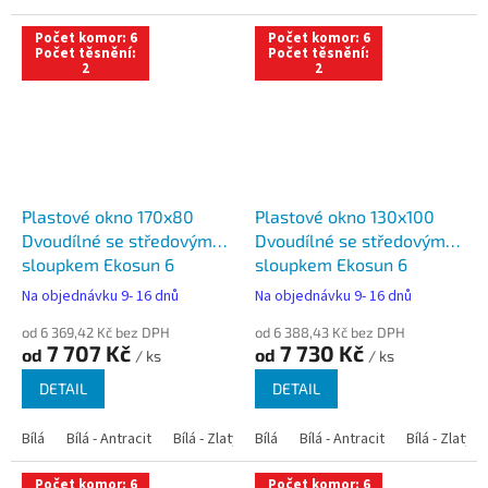
Počet komor: 6
Počet komor: 6
Počet těsnění:
Počet těsnění:
2
2
Plastové okno 170x80
Plastové okno 130x100
Dvoudílné se středovým
Dvoudílné se středovým
sloupkem Ekosun 6
sloupkem Ekosun 6
Na objednávku 9- 16 dnů
Na objednávku 9- 16 dnů
od 6 369,42 Kč bez DPH
od 6 388,43 Kč bez DPH
7 707 Kč
7 730 Kč
od
od
/ ks
/ ks
DETAIL
DETAIL
Bílá
Bílá - Antracit
Bílá - Zlatý dub
Bílá
Bílá - Tmavý dub
Bílá - Antracit
Bílá - Zlatý 
Bílá - Ořec
Počet komor: 6
Počet komor: 6