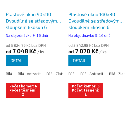
Plastové okno 90x110
Plastové okno 140x80
Dvoudílné se středovým
Dvoudílné se středovým
sloupkem Ekosun 6
sloupkem Ekosun 6
Na objednávku 9- 16 dnů
Na objednávku 9- 16 dnů
od 5 824,79 Kč bez DPH
od 5 842,98 Kč bez DPH
7 048 Kč
7 070 Kč
od
od
/ ks
/ ks
DETAIL
DETAIL
Bílá
Bílá - Antracit
Bílá - Zlatý dub
Bílá
Bílá - Tmavý dub
Bílá - Antracit
Bílá - Zlatý 
Bílá - Ořec
Počet komor: 6
Počet komor: 6
Počet těsnění:
Počet těsnění:
2
2