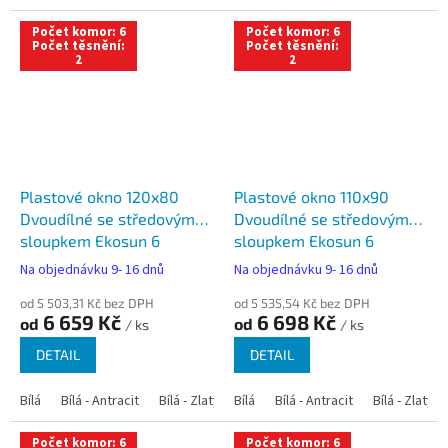
Počet komor: 6
Počet komor: 6
Počet těsnění:
Počet těsnění:
2
2
Plastové okno 120x80
Plastové okno 110x90
Dvoudílné se středovým
Dvoudílné se středovým
sloupkem Ekosun 6
sloupkem Ekosun 6
Na objednávku 9- 16 dnů
Na objednávku 9- 16 dnů
od 5 503,31 Kč bez DPH
od 5 535,54 Kč bez DPH
6 659 Kč
6 698 Kč
od
od
/ ks
/ ks
DETAIL
DETAIL
Bílá
Bílá - Antracit
Bílá - Zlatý dub
Bílá
Bílá - Tmavý dub
Bílá - Antracit
Bílá - Zlatý 
Bílá - Ořec
Počet komor: 6
Počet komor: 6