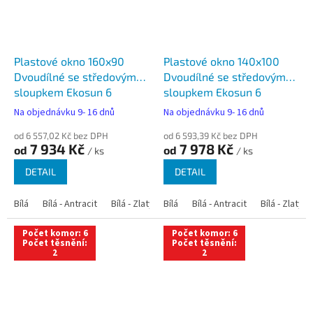
Plastové okno 160x90
Plastové okno 140x100
Dvoudílné se středovým
Dvoudílné se středovým
sloupkem Ekosun 6
sloupkem Ekosun 6
Na objednávku 9- 16 dnů
Na objednávku 9- 16 dnů
od 6 557,02 Kč bez DPH
od 6 593,39 Kč bez DPH
7 934 Kč
7 978 Kč
od
od
/ ks
/ ks
DETAIL
DETAIL
Bílá
Bílá - Antracit
Bílá - Zlatý dub
Bílá
Bílá - Tmavý dub
Bílá - Antracit
Bílá - Zlatý 
Bílá - Ořec
Počet komor: 6
Počet komor: 6
Počet těsnění:
Počet těsnění:
2
2