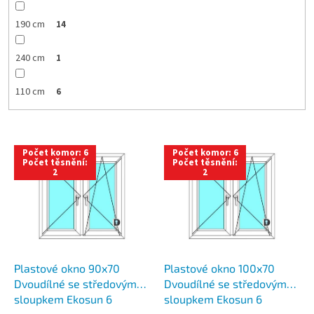
190 cm
14
240 cm
1
110 cm
6
V
Počet komor: 6
Počet komor: 6
ý
Počet těsnění:
Počet těsnění:
2
2
p
i
s
p
r
o
d
Plastové okno 90x70
Plastové okno 100x70
u
Dvoudílné se středovým
Dvoudílné se středovým
k
sloupkem Ekosun 6
sloupkem Ekosun 6