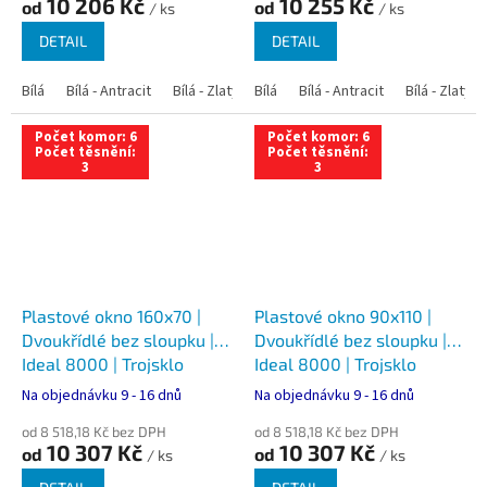
10 206 Kč
10 255 Kč
od
od
/ ks
/ ks
DETAIL
DETAIL
Bílá
Bílá - Antracit
Bílá - Zlatý dub
Bílá
Bílá - Tmavý dub
Bílá - Antracit
Bílá - Zlatý 
Bílá - Ořec
Počet komor: 6
Počet komor: 6
Počet těsnění:
Počet těsnění:
3
3
Plastové okno 160x70 |
Plastové okno 90x110 |
Dvoukřídlé bez sloupku |
Dvoukřídlé bez sloupku |
Ideal 8000 | Trojsklo
Ideal 8000 | Trojsklo
Na objednávku 9 - 16 dnů
Na objednávku 9 - 16 dnů
od 8 518,18 Kč bez DPH
od 8 518,18 Kč bez DPH
10 307 Kč
10 307 Kč
od
od
/ ks
/ ks