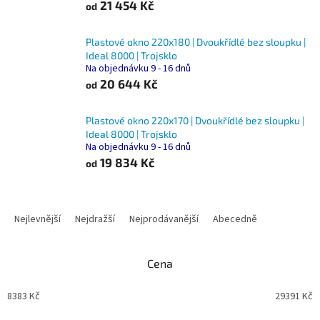
21 454 Kč
od
Plastové okno 220x180 | Dvoukřídlé bez sloupku |
Ideal 8000 | Trojsklo
Na objednávku 9 - 16 dnů
20 644 Kč
od
Plastové okno 220x170 | Dvoukřídlé bez sloupku |
Ideal 8000 | Trojsklo
Na objednávku 9 - 16 dnů
19 834 Kč
od
Ř
a
Nejlevnější
Nejdražší
Nejprodávanější
Abecedně
z
e
n
Cena
í
p
8383
Kč
29391
Kč
r