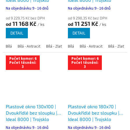
Na objednávku 9 - 16 dnů
Na objednávku 9 - 16 dnů
od 9 229,75 Kč bez DPH
od 9 298,35 Kč bez DPH
11 168 Kč
11 251 Kč
od
od
/ ks
/ ks
DETAIL
DETAIL
Bílá
Bílá - Antracit
Bílá - Zlatý dub
Bílá
Bílá - Tmavý dub
Bílá - Antracit
Bílá - Zlatý 
Bílá - Ořec
Počet komor: 6
Počet komor: 6
Počet těsnění:
Počet těsnění:
3
3
Plastové okno 130x100 |
Plastové okno 180x70 |
Dvoukřídlé bez sloupku |
Dvoukřídlé bez sloupku |
Ideal 8000 | Trojsklo
Ideal 8000 | Trojsklo
Na objednávku 9 - 16 dnů
Na objednávku 9 - 16 dnů