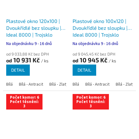
Plastové okno 120x100 |
Plastové okno 100x120 |
Dvoukřídlé bez sloupku |
Dvoukřídlé bez sloupku |
Ideal 8000 | Trojsklo
Ideal 8000 | Trojsklo
Na objednávku 9 - 16 dnů
Na objednávku 9 - 16 dnů
od 9 033,88 Kč bez DPH
od 9 045,45 Kč bez DPH
10 931 Kč
10 945 Kč
od
od
/ ks
/ ks
DETAIL
DETAIL
Bílá
Bílá - Antracit
Bílá - Zlatý dub
Bílá
Bílá - Tmavý dub
Bílá - Antracit
Bílá - Zlatý 
Bílá - Ořec
Počet komor: 6
Počet komor: 6
Počet těsnění:
Počet těsnění:
3
3