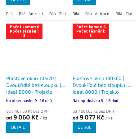
Bílá
Bílá - Antracit
Bílá - Zlatý dub
Bílá
Bílá - Tmavý dub
Bílá - Antracit
Bílá - Zlatý 
Bílá - Ořec
Počet komor: 6
Počet komor: 6
Počet těsnění:
Počet těsnění:
3
3
Plastové okno 110x70 |
Plastové okno 130x60 |
Dvoukřídlé bez sloupku |
Dvoukřídlé bez sloupku |
Ideal 8000 | Trojsklo
Ideal 8000 | Trojsklo
Na objednávku 9 - 16 dnů
Na objednávku 9 - 16 dnů
od 7 487,60 Kč bez DPH
od 7 501,65 Kč bez DPH
9 060 Kč
9 077 Kč
od
od
/ ks
/ ks
DETAIL
DETAIL