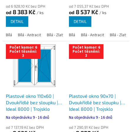
ů
od 6 928,10 Kč bez DPH
od 7 055,37 Kč bez DPH
8 383 Kč
8 537 Kč
od
od
/ ks
/ ks
DETAIL
DETAIL
Bílá
Bílá - Antracit
Bílá - Zlatý dub
Bílá
Bílá - Tmavý dub
Bílá - Antracit
Bílá - Zlatý 
Bílá - Ořec
Počet komor: 6
Počet komor: 6
Počet těsnění:
Počet těsnění:
3
3
Plastové okno 110x60 |
Plastové okno 90x70 |
Dvoukřídlé bez sloupku |
Dvoukřídlé bez sloupku |
Ideal 8000 | Trojsklo
Ideal 8000 | Trojsklo
Na objednávku 9 - 16 dnů
Na objednávku 9 - 16 dnů
od 7 137,19 Kč bez DPH
od 7 290,91 Kč bez DPH