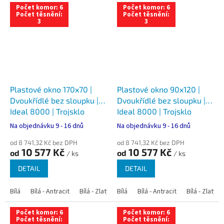
Počet komor: 6
Počet komor: 6
Počet těsnění:
Počet těsnění:
3
3
Plastové okno 170x70 |
Plastové okno 90x120 |
Dvoukřídlé bez sloupku |
Dvoukřídlé bez sloupku |
Ideal 8000 | Trojsklo
Ideal 8000 | Trojsklo
Na objednávku 9 - 16 dnů
Na objednávku 9 - 16 dnů
od 8 741,32 Kč bez DPH
od 8 741,32 Kč bez DPH
10 577 Kč
10 577 Kč
od
od
/ ks
/ ks
DETAIL
DETAIL
Bílá
Bílá - Antracit
Bílá - Zlatý dub
Bílá
Bílá - Tmavý dub
Bílá - Antracit
Bílá - Zlatý 
Bílá - Ořec
Počet komor: 6
Počet komor: 6
Počet těsnění:
Počet těsnění: