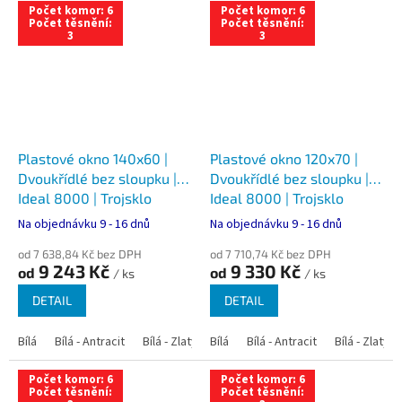
Počet komor: 6
Počet komor: 6
Počet těsnění:
Počet těsnění:
3
3
Plastové okno 140x60 |
Plastové okno 120x70 |
Dvoukřídlé bez sloupku |
Dvoukřídlé bez sloupku |
Ideal 8000 | Trojsklo
Ideal 8000 | Trojsklo
Na objednávku 9 - 16 dnů
Na objednávku 9 - 16 dnů
od 7 638,84 Kč bez DPH
od 7 710,74 Kč bez DPH
9 243 Kč
9 330 Kč
od
od
/ ks
/ ks
DETAIL
DETAIL
Bílá
Bílá - Antracit
Bílá - Zlatý dub
Bílá
Bílá - Tmavý dub
Bílá - Antracit
Bílá - Zlatý 
Bílá - Ořec
Počet komor: 6
Počet komor: 6
Počet těsnění:
Počet těsnění: