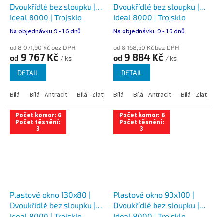
Dvoukřídlé bez sloupku |
Dvoukřídlé bez sloupku |
Ideal 8000 | Trojsklo
Ideal 8000 | Trojsklo
Na objednávku 9 - 16 dnů
Na objednávku 9 - 16 dnů
od 8 071,90 Kč bez DPH
od 8 168,60 Kč bez DPH
9 767 Kč
9 884 Kč
od
od
/ ks
/ ks
DETAIL
DETAIL
Bílá
Bílá - Antracit
Bílá - Zlatý dub
Bílá
Bílá - Tmavý dub
Bílá - Antracit
Bílá - Zlatý 
Bílá - Ořec
Počet komor: 6
Počet komor: 6
Počet těsnění:
Počet těsnění:
3
3
Plastové okno 130x80 |
Plastové okno 90x100 |
Dvoukřídlé bez sloupku |
Dvoukřídlé bez sloupku |
Ideal 8000 | Trojsklo
Ideal 8000 | Trojsklo