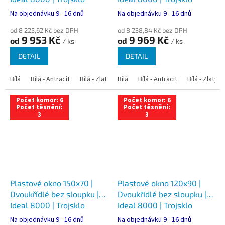
Na objednávku 9 - 16 dnů
Na objednávku 9 - 16 dnů
od 8 225,62 Kč bez DPH
od 8 238,84 Kč bez DPH
9 953 Kč
9 969 Kč
od
od
/ ks
/ ks
DETAIL
DETAIL
Bílá
Bílá - Antracit
Bílá - Zlatý dub
Bílá
Bílá - Tmavý dub
Bílá - Antracit
Bílá - Zlatý 
Bílá - Ořec
Počet komor: 6
Počet komor: 6
Počet těsnění:
Počet těsnění:
3
3
Plastové okno 150x70 |
Plastové okno 120x90 |
Dvoukřídlé bez sloupku |
Dvoukřídlé bez sloupku |
Ideal 8000 | Trojsklo
Ideal 8000 | Trojsklo
Na objednávku 9 - 16 dnů
Na objednávku 9 - 16 dnů