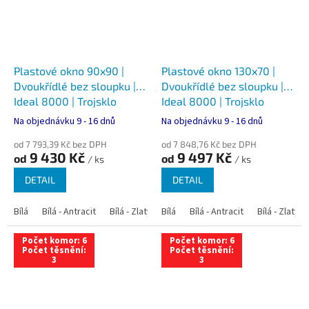
Plastové okno 90x90 |
Plastové okno 130x70 |
Dvoukřídlé bez sloupku |
Dvoukřídlé bez sloupku |
Ideal 8000 | Trojsklo
Ideal 8000 | Trojsklo
Na objednávku 9 - 16 dnů
Na objednávku 9 - 16 dnů
od 7 793,39 Kč bez DPH
od 7 848,76 Kč bez DPH
9 430 Kč
9 497 Kč
od
od
/ ks
/ ks
DETAIL
DETAIL
Bílá
Bílá - Antracit
Bílá - Zlatý dub
Bílá
Bílá - Tmavý dub
Bílá - Antracit
Bílá - Zlatý 
Bílá - Ořec
Počet komor: 6
Počet komor: 6
Počet těsnění:
Počet těsnění:
3
3