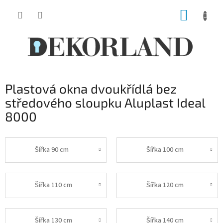
Přejít
NÁKUP
na
obsah
KOŠÍK
Plastová okna dvoukřídlá bez
středového sloupku Aluplast Ideal
8000
Šířka 90 cm
Šířka 100 cm
Šířka 110 cm
Šířka 120 cm
Šířka 130 cm
Šířka 140 cm