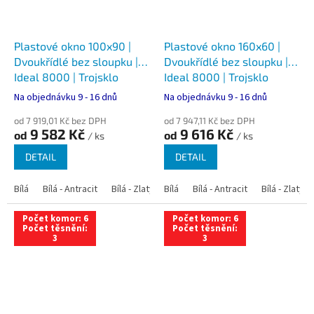
Plastové okno 100x90 |
Plastové okno 160x60 |
Dvoukřídlé bez sloupku |
Dvoukřídlé bez sloupku |
Ideal 8000 | Trojsklo
Ideal 8000 | Trojsklo
Na objednávku 9 - 16 dnů
Na objednávku 9 - 16 dnů
od 7 919,01 Kč bez DPH
od 7 947,11 Kč bez DPH
9 582 Kč
9 616 Kč
od
od
/ ks
/ ks
DETAIL
DETAIL
Bílá
Bílá - Antracit
Bílá - Zlatý dub
Bílá
Bílá - Tmavý dub
Bílá - Antracit
Bílá - Zlatý 
Bílá - Ořec
Počet komor: 6
Počet komor: 6
Počet těsnění:
Počet těsnění:
3
3