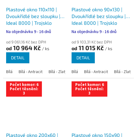
Plastové okno 110x110 |
Plastové okno 90x130 |
Dvoukřídlé bez sloupku |
Dvoukřídlé bez sloupku |
Ideal 8000 | Trojsklo
Ideal 8000 | Trojsklo
Na objednávku 9 - 16 dnů
Na objednávku 9 - 16 dnů
od 9 061,16 Kč bez DPH
od 9 103,31 Kč bez DPH
10 964 Kč
11 015 Kč
od
od
/ ks
/ ks
DETAIL
DETAIL
Bílá
Bílá - Antracit
Bílá - Zlatý dub
Bílá
Bílá - Tmavý dub
Bílá - Antracit
Bílá - Zlatý 
Bílá - Ořec
Počet komor: 6
Počet komor: 6
Počet těsnění:
Počet těsnění:
3
3
Plastové okno 200x60 |
Plastové okno 150x90 |