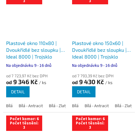
3
3
Plastové okno 110x80 |
Plastové okno 150x60 |
Dvoukřídlé bez sloupku |
Dvoukřídlé bez sloupku |
Ideal 8000 | Trojsklo
Ideal 8000 | Trojsklo
Na objednávku 9 - 16 dnů
Na objednávku 9 - 16 dnů
od 7 723,97 Kč bez DPH
od 7 793,39 Kč bez DPH
9 346 Kč
9 430 Kč
od
od
/ ks
/ ks
DETAIL
DETAIL
Bílá
Bílá - Antracit
Bílá - Zlatý dub
Bílá
Bílá - Tmavý dub
Bílá - Antracit
Bílá - Zlatý 
Bílá - Ořec
Počet komor: 6
Počet komor: 6
Počet těsnění:
Počet těsnění:
3
3