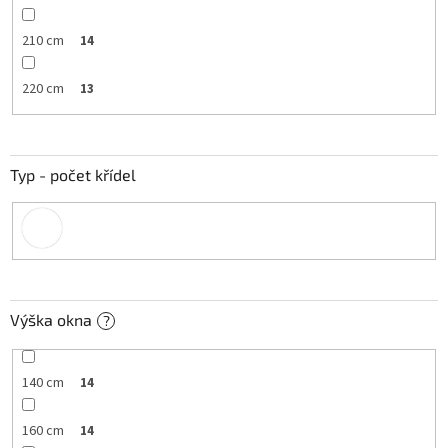
210 cm
14
220 cm
13
Typ - počet křídel
Výška okna
?
140 cm
14
160 cm
14