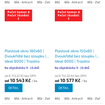
Bílá
Bílá - Antracit
Bílá - Zlatý dub
Bílá
Bílá - Tmavý dub
Bílá - Antracit
Bílá - Zlatý 
Bílá - Ořec
Počet komor: 6
Počet komor: 6
Počet těsnění:
Počet těsnění:
3
3
Plastové okno 180x60 |
Plastové okno 150x80 |
Dvoukřídlé bez sloupku |
Dvoukřídlé bez sloupku |
Ideal 8000 | Trojsklo
Ideal 8000 | Trojsklo
Na objednávku 9 - 16 dnů
Na objednávku 9 - 16 dnů
od 8 713,22 Kč bez DPH
od 8 741,32 Kč bez DPH
10 543 Kč
10 577 Kč
od
od
/ ks
/ ks
DETAIL
DETAIL
Bílá
Bílá - Antracit
Bílá - Zlatý dub
Bílá
Bílá - Tmavý dub
Bílá - Antracit
Bílá - Zlatý 
Bílá - Ořec