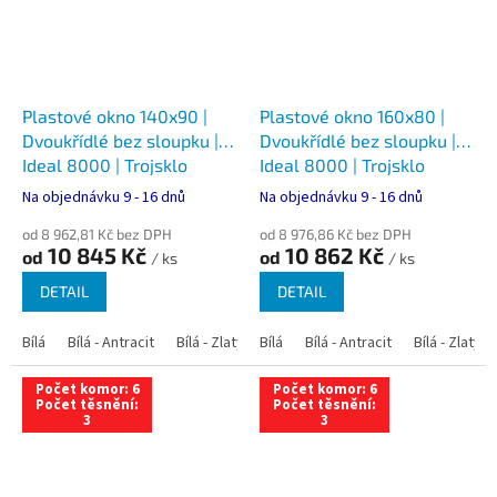
Plastové okno 140x90 |
Plastové okno 160x80 |
Dvoukřídlé bez sloupku |
Dvoukřídlé bez sloupku |
Ideal 8000 | Trojsklo
Ideal 8000 | Trojsklo
Na objednávku 9 - 16 dnů
Na objednávku 9 - 16 dnů
od 8 962,81 Kč bez DPH
od 8 976,86 Kč bez DPH
10 845 Kč
10 862 Kč
od
od
/ ks
/ ks
DETAIL
DETAIL
Bílá
Bílá - Antracit
Bílá - Zlatý dub
Bílá
Bílá - Tmavý dub
Bílá - Antracit
Bílá - Zlatý 
Bílá - Ořec
Počet komor: 6
Počet komor: 6
Počet těsnění:
Počet těsnění:
3
3