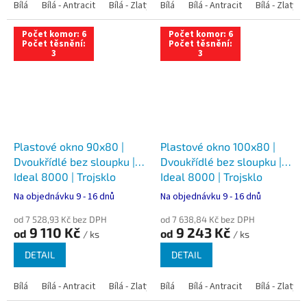
Bílá
Bílá - Antracit
Bílá - Zlatý dub
Bílá
Bílá - Tmavý dub
Bílá - Antracit
Bílá - Zlatý 
Bílá - Ořec
Počet komor: 6
Počet komor: 6
Počet těsnění:
Počet těsnění:
3
3
Plastové okno 90x80 |
Plastové okno 100x80 |
Dvoukřídlé bez sloupku |
Dvoukřídlé bez sloupku |
Ideal 8000 | Trojsklo
Ideal 8000 | Trojsklo
Na objednávku 9 - 16 dnů
Na objednávku 9 - 16 dnů
od 7 528,93 Kč bez DPH
od 7 638,84 Kč bez DPH
9 110 Kč
9 243 Kč
od
od
/ ks
/ ks
DETAIL
DETAIL
Bílá
Bílá - Antracit
Bílá - Zlatý dub
Bílá
Bílá - Tmavý dub
Bílá - Antracit
Bílá - Zlatý 
Bílá - Ořec