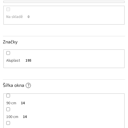
o
d
u
Na skladě
0
k
t
ů
Značky
Aluplast
195
Šířka okna
?
90 cm
14
100 cm
14