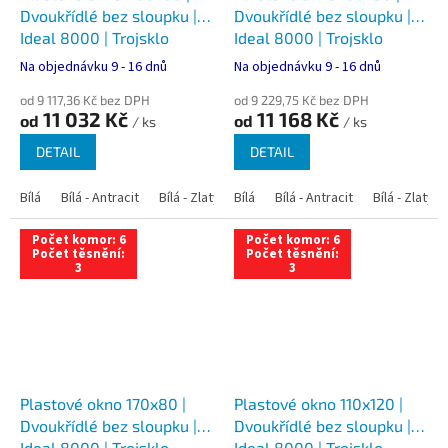
Dvoukřídlé bez sloupku |
Dvoukřídlé bez sloupku |
Ideal 8000 | Trojsklo
Ideal 8000 | Trojsklo
Na objednávku 9 - 16 dnů
Na objednávku 9 - 16 dnů
od 9 117,36 Kč bez DPH
od 9 229,75 Kč bez DPH
11 032 Kč
11 168 Kč
od
od
/ ks
/ ks
DETAIL
DETAIL
Bílá
Bílá - Antracit
Bílá - Zlatý dub
Bílá
Bílá - Tmavý dub
Bílá - Antracit
Bílá - Zlatý 
Bílá - Ořec
Počet komor: 6
Počet komor: 6
Počet těsnění:
Počet těsnění:
3
3
Plastové okno 170x80 |
Plastové okno 110x120 |
Dvoukřídlé bez sloupku |
Dvoukřídlé bez sloupku |
Ideal 8000 | Trojsklo
Ideal 8000 | Trojsklo