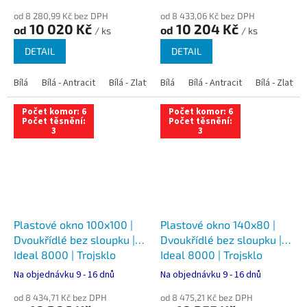
od 8 280,99 Kč bez DPH
od 8 433,06 Kč bez DPH
10 020 Kč
10 204 Kč
od
od
/ ks
/ ks
DETAIL
DETAIL
Bílá
Bílá - Antracit
Bílá - Zlatý dub
Bílá
Bílá - Tmavý dub
Bílá - Antracit
Bílá - Zlatý 
Bílá - Ořec
Počet komor: 6
Počet komor: 6
Počet těsnění:
Počet těsnění:
3
3
Plastové okno 100x100 |
Plastové okno 140x80 |
Dvoukřídlé bez sloupku |
Dvoukřídlé bez sloupku |
Ideal 8000 | Trojsklo
Ideal 8000 | Trojsklo
Na objednávku 9 - 16 dnů
Na objednávku 9 - 16 dnů
od 8 434,71 Kč bez DPH
od 8 475,21 Kč bez DPH