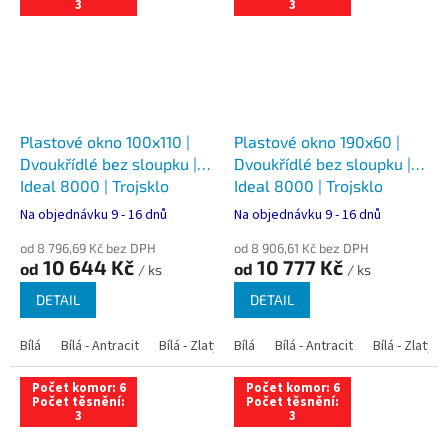
3
3
Plastové okno 100x110 |
Plastové okno 190x60 |
Dvoukřídlé bez sloupku |
Dvoukřídlé bez sloupku |
Ideal 8000 | Trojsklo
Ideal 8000 | Trojsklo
Na objednávku 9 - 16 dnů
Na objednávku 9 - 16 dnů
od 8 796,69 Kč bez DPH
od 8 906,61 Kč bez DPH
10 644 Kč
10 777 Kč
od
od
/ ks
/ ks
DETAIL
DETAIL
Bílá
Bílá - Antracit
Bílá - Zlatý dub
Bílá
Bílá - Tmavý dub
Bílá - Antracit
Bílá - Zlatý 
Bílá - Ořec
Počet komor: 6
Počet komor: 6
Počet těsnění:
Počet těsnění:
3
3