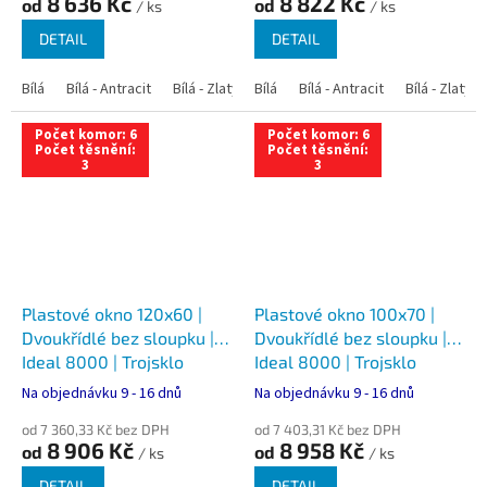
8 636 Kč
8 822 Kč
od
od
/ ks
/ ks
DETAIL
DETAIL
Bílá
Bílá - Antracit
Bílá - Zlatý dub
Bílá
Bílá - Tmavý dub
Bílá - Antracit
Bílá - Zlatý 
Bílá - Ořec
Počet komor: 6
Počet komor: 6
Počet těsnění:
Počet těsnění:
3
3
Plastové okno 120x60 |
Plastové okno 100x70 |
Dvoukřídlé bez sloupku |
Dvoukřídlé bez sloupku |
Ideal 8000 | Trojsklo
Ideal 8000 | Trojsklo
Na objednávku 9 - 16 dnů
Na objednávku 9 - 16 dnů
od 7 360,33 Kč bez DPH
od 7 403,31 Kč bez DPH
8 906 Kč
8 958 Kč
od
od
/ ks
/ ks
DETAIL
DETAIL