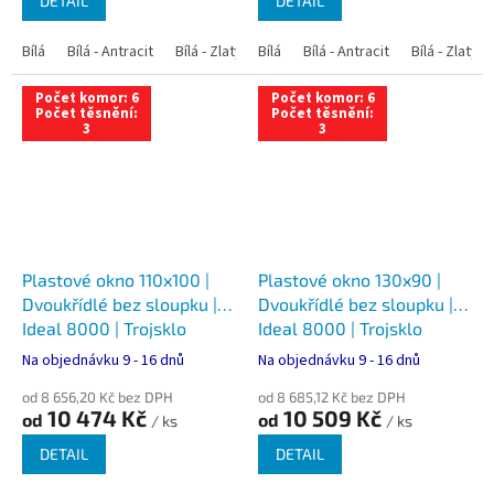
DETAIL
DETAIL
Bílá
Bílá - Antracit
Bílá - Zlatý dub
Bílá
Bílá - Tmavý dub
Bílá - Antracit
Bílá - Zlatý 
Bílá - Ořec
Počet komor: 6
Počet komor: 6
Počet těsnění:
Počet těsnění:
3
3
Plastové okno 110x100 |
Plastové okno 130x90 |
Dvoukřídlé bez sloupku |
Dvoukřídlé bez sloupku |
Ideal 8000 | Trojsklo
Ideal 8000 | Trojsklo
Na objednávku 9 - 16 dnů
Na objednávku 9 - 16 dnů
od 8 656,20 Kč bez DPH
od 8 685,12 Kč bez DPH
10 474 Kč
10 509 Kč
od
od
/ ks
/ ks
DETAIL
DETAIL