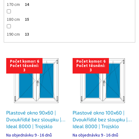
170 cm
14
180 cm
15
190 cm
13
V
Počet komor: 6
Počet komor: 6
ý
Počet těsnění:
Počet těsnění:
3
3
p
i
s
p
r
o
d
Plastové okno 90x60 |
Plastové okno 100x60 |
u
Dvoukřídlé bez sloupku |
Dvoukřídlé bez sloupku |
k
Ideal 8000 | Trojsklo
Ideal 8000 | Trojsklo
t
Na objednávku 9 - 16 dnů
Na objednávku 9 - 16 dnů