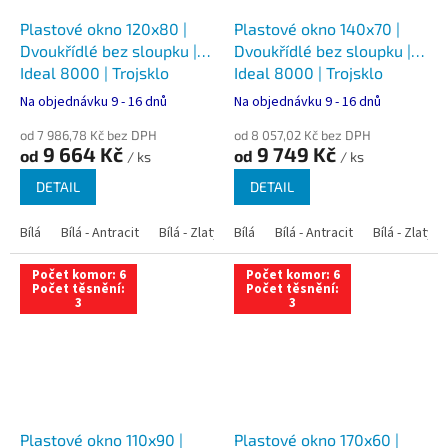
Plastové okno 120x80 |
Plastové okno 140x70 |
Dvoukřídlé bez sloupku |
Dvoukřídlé bez sloupku |
Ideal 8000 | Trojsklo
Ideal 8000 | Trojsklo
Na objednávku 9 - 16 dnů
Na objednávku 9 - 16 dnů
od 7 986,78 Kč bez DPH
od 8 057,02 Kč bez DPH
9 664 Kč
9 749 Kč
od
od
/ ks
/ ks
DETAIL
DETAIL
Bílá
Bílá - Antracit
Bílá - Zlatý dub
Bílá
Bílá - Tmavý dub
Bílá - Antracit
Bílá - Zlatý 
Bílá - Ořec
Počet komor: 6
Počet komor: 6
Počet těsnění:
Počet těsnění:
3
3
Plastové okno 110x90 |
Plastové okno 170x60 |