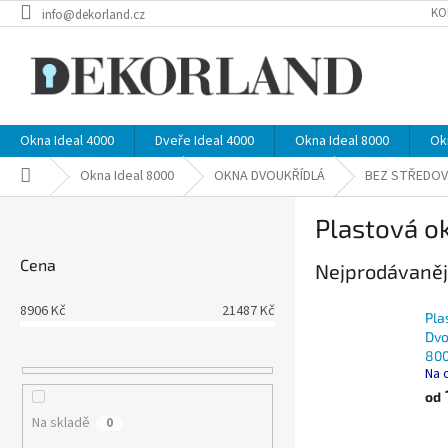
Přejít
KO
info@dekorland.cz
na
obsah
Okna Ideal 4000
Dveře Ideal 4000
Okna Ideal 8000
Ok
Domů
Okna Ideal 8000
OKNA DVOUKŘÍDLÁ
BEZ STŘEDOV
P
Plastová o
o
s
Cena
Nejprodávaněj
t
r
8906
Kč
21487
Kč
a
Pla
n
Dvo
800
n
Na 
í
od
p
Na skladě
0
a
Ř