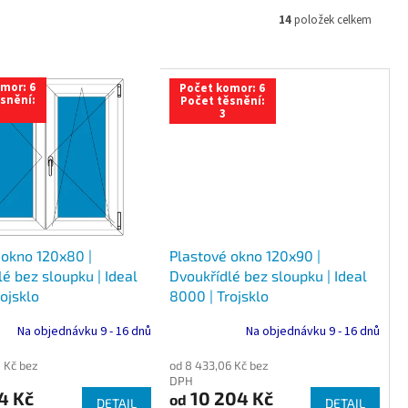
14
položek celkem
mor: 6
Počet komor: 6
snění:
Počet těsnění:
3
 okno 120x80 |
Plastové okno 120x90 |
é bez sloupku | Ideal
Dvoukřídlé bez sloupku | Ideal
ojsklo
8000 | Trojsklo
Na objednávku 9 - 16 dnů
Na objednávku 9 - 16 dnů
 Kč bez
od 8 433,06 Kč bez
DPH
4 Kč
10 204 Kč
od
DETAIL
DETAIL