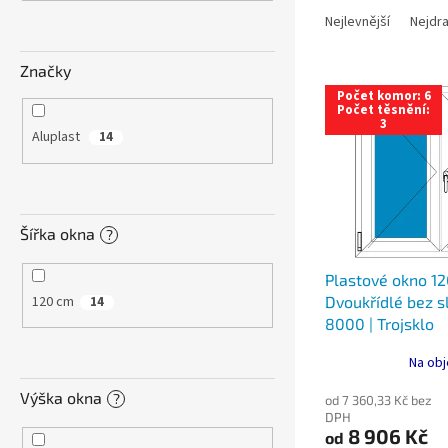
n
a
e
Nejlevnější
Nejdra
z
l
e
Značky
V
n
Počet komor: 6
ý
í
Počet těsnění:
3
p
p
Aluplast
14
i
r
s
o
p
d
r
u
Šířka okna
?
o
k
d
t
Plastové okno 12
u
ů
120 cm
Dvoukřídlé bez sl
14
k
8000 | Trojsklo
t
ů
Na obj
Výška okna
?
od 7 360,33 Kč bez
DPH
8 906 Kč
od