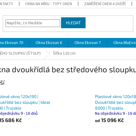
NTAKTY
OKNA NA MÍRU - TYPY OKEN
ZAMĚŘENÍ OKEN A DVEŘÍ
HLEDAT
na Ekosun 70
Okna Ekosun 6
Okna Ekosun 7
Okna BluEvol
ÉHO SLOUPKU (ŠTULP)
Šířka 120 cm
kna dvoukřídlá bez středového sloupku 
ší
stové okno 120x190 |
Plastové okno 120x18
ukřídlé bez sloupku | Ideal
Dvoukřídlé bez sloupk
0 | Trojsklo
8000 | Trojsklo
objednávku 9 - 16 dnů
Na objednávku 9 - 16 
15 686 Kč
15 096 Kč
od