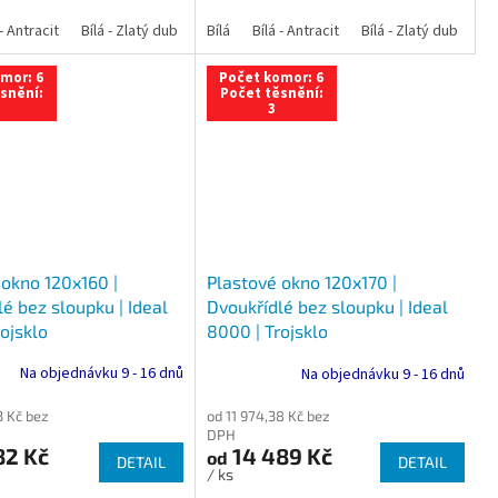
 dub
 - Antracit
tracit
Bílá - Ořech
Zlatý dub
Bílá - Zlatý dub
Tmavý dub
Bílá - Mahagon
Bílá - Tmavý dub
Bílá
Ořech
Bílá - Antracit
Antracit
Mahagon
Bílá - Ořech
Zlatý dub
Bílá - Zlatý dub
Tmavý dub
Bílá - Mah
Bí
mor: 6
Počet komor: 6
snění:
Počet těsnění:
3
 okno 120x160 |
Plastové okno 120x170 |
é bez sloupku | Ideal
Dvoukřídlé bez sloupku | Ideal
ojsklo
8000 | Trojsklo
Na objednávku 9 - 16 dnů
Na objednávku 9 - 16 dnů
3 Kč bez
od 11 974,38 Kč bez
DPH
82 Kč
14 489 Kč
od
DETAIL
DETAIL
/ ks