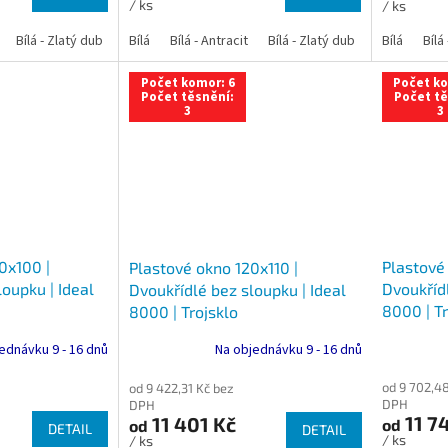
/ ks
/ ks
Bílá - Zlatý dub
Bílá - Tmavý dub
Bílá
Bílá - Antracit
Bílá - Ořech
Bílá - Zlatý dub
Bílá - Mahagon
Bílá - Tmavý
Bílá
Bílá
An
Počet komor: 6
Počet ko
Počet těsnění:
Počet tě
3
3
0x100 |
Plastové
Plastové okno 120x110 |
oupku | Ideal
Dvoukřídl
Dvoukřídlé bez sloupku | Ideal
8000 | Tr
8000 | Trojsklo
ednávku 9 - 16 dnů
Na objednávku 9 - 16 dnů
od 9 702,4
od 9 422,31 Kč bez
DPH
DPH
11 7
11 401 Kč
od
od
DETAIL
DETAIL
/ ks
/ ks