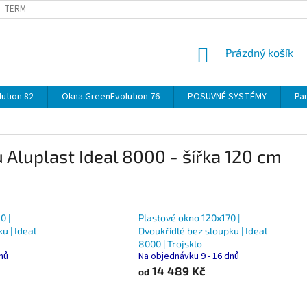
TERMÍNY
DOPRAVA
OBJEDNÁVKA KROK ZA KROKEM
SPECIF
NÁKUPNÍ
Prázdný košík
KOŠÍK
ution 82
Okna GreenEvolution 76
POSUVNÉ SYSTÉMY
Par
Aluplast Ideal 8000 - šířka 120 cm
0 |
Plastové okno 120x170 |
u | Ideal
Dvoukřídlé bez sloupku | Ideal
8000 | Trojsklo
dnů
Na objednávku 9 - 16 dnů
14 489 Kč
od