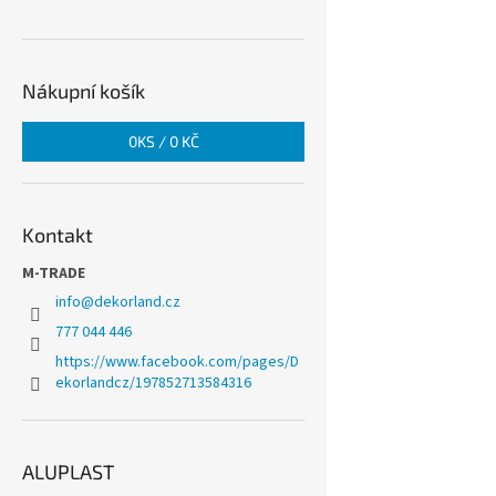
Nákupní košík
0
KS /
0 KČ
Kontakt
M-TRADE
info
@
dekorland.cz
777 044 446
https://www.facebook.com/pages/D
ekorlandcz/197852713584316
ALUPLAST