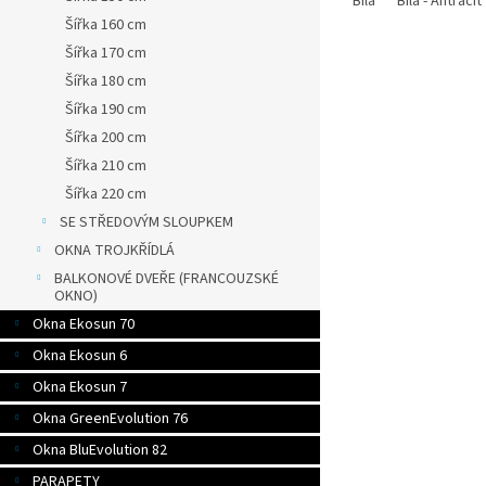
Bílá
Bílá - Antracit
Šířka 160 cm
Šířka 170 cm
Šířka 180 cm
Šířka 190 cm
Šířka 200 cm
Šířka 210 cm
Šířka 220 cm
SE STŘEDOVÝM SLOUPKEM
OKNA TROJKŘÍDLÁ
BALKONOVÉ DVEŘE (FRANCOUZSKÉ
OKNO)
Okna Ekosun 70
Okna Ekosun 6
Okna Ekosun 7
Okna GreenEvolution 76
Okna BluEvolution 82
PARAPETY