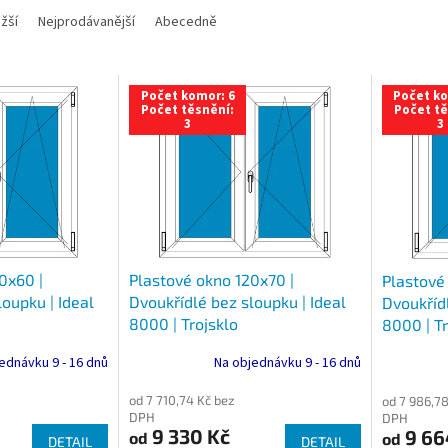
žší
Nejprodávanější
Abecedně
Počet komor: 6
Počet ko
Počet těsnění:
Počet tě
3
3
0x60 |
Plastové okno 120x70 |
Plastové
oupku | Ideal
Dvoukřídlé bez sloupku | Ideal
Dvoukřídl
8000 | Trojsklo
8000 | Tr
ednávku 9 - 16 dnů
Na objednávku 9 - 16 dnů
od 7 710,74 Kč bez
od 7 986,78
DPH
DPH
9 330 Kč
9 66
od
od
DETAIL
DETAIL