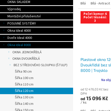
OKNA SKLADEM
Bílá
Bílá - Antracit
Výprodej
Počet komor: 6
Montážní příslušenství
Počet těsnění:
3
POSUVNÉ SYSTÉMY
Okna Ideal 4000
Dveře Ideal 4000
Okna Ideal 8000
OKNA JEDNOKŘÍDLÁ
OKNA DVOUKŘÍDLÁ
Plastové okno 12
Dvoukřídlé bez sl
BEZ STŘEDOVÉHO SLOUPKU (ŠTULP)
8000 | Trojsklo
Šířka 90 cm
Šířka 100 cm
Na obj
Šířka 110 cm
od 12 476,03 Kč bez
Šířka 120 cm
DPH
Šířka 130 cm
15 096 Kč
od
/ ks
Šířka 140 cm
Šířka 150 cm