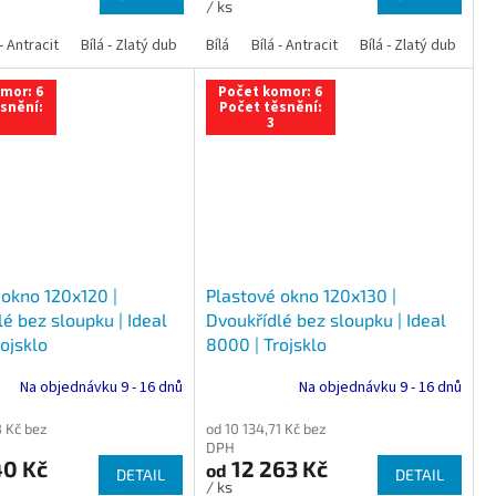
/ ks
 dub
 - Antracit
tracit
Bílá - Ořech
Zlatý dub
Bílá - Zlatý dub
Tmavý dub
Bílá - Mahagon
Bílá - Tmavý dub
Bílá
Ořech
Bílá - Antracit
Antracit
Mahagon
Bílá - Ořech
Zlatý dub
Bílá - Zlatý dub
Tmavý dub
Bílá - Mah
Bí
mor: 6
Počet komor: 6
snění:
Počet těsnění:
3
 okno 120x120 |
Plastové okno 120x130 |
é bez sloupku | Ideal
Dvoukřídlé bez sloupku | Ideal
ojsklo
8000 | Trojsklo
Na objednávku 9 - 16 dnů
Na objednávku 9 - 16 dnů
8 Kč bez
od 10 134,71 Kč bez
DPH
40 Kč
12 263 Kč
od
DETAIL
DETAIL
/ ks