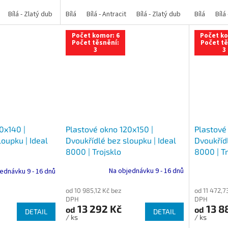
Bílá - Zlatý dub
Bílá - Tmavý dub
Bílá
Bílá - Antracit
Bílá - Ořech
Bílá - Zlatý dub
Bílá - Mahagon
Bílá - Tmavý
Bílá
Bílá
An
Počet komor: 6
Počet ko
Počet těsnění:
Počet tě
3
3
Plastové okno 120x150 |
Plastové
0x140 |
Dvoukřídlé bez sloupku | Ideal
Dvoukřídl
oupku | Ideal
8000 | Trojsklo
8000 | Tr
Na objednávku 9 - 16 dnů
ednávku 9 - 16 dnů
od 10 985,12 Kč bez
od 11 472,7
DPH
DPH
13 292 Kč
13 8
od
od
DETAIL
DETAIL
/ ks
/ ks