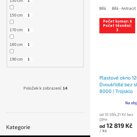
130 cm
1
Bílá
Bílá - Antracit
150 cm
1
Počet komor: 6
Počet těsnění:
170 cm
3
1
180 cm
1
190 cm
1
Plastové okno 12
Dvoukřídlé bez sl
Položek k zobrazení:
14
8000 | Trojsklo
Na obj
od 10 594,21 Kč bez
DPH
Přeskočit
12 819 Kč
od
Kategorie
kategorie
/ ks