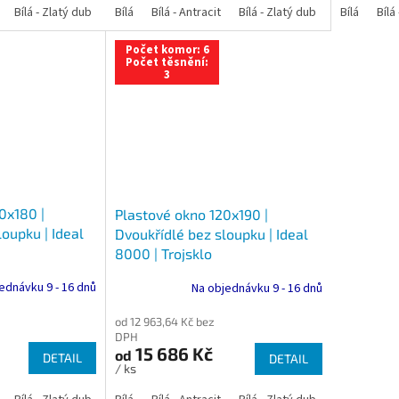
Bílá - Zlatý dub
Bílá - Tmavý dub
Bílá
Bílá - Antracit
Bílá - Ořech
Bílá - Zlatý dub
Bílá - Mahagon
Bílá - Tmavý
Bílá
Bílá
An
Počet komor: 6
Počet těsnění:
3
0x180 |
Plastové okno 120x190 |
oupku | Ideal
Dvoukřídlé bez sloupku | Ideal
8000 | Trojsklo
ednávku 9 - 16 dnů
Na objednávku 9 - 16 dnů
od 12 963,64 Kč bez
DPH
15 686 Kč
od
DETAIL
DETAIL
/ ks