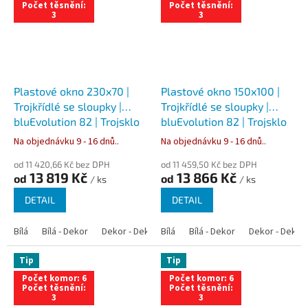
Počet těsnění:
Počet těsnění:
3
3
Plastové okno 230x70 |
Plastové okno 150x100 |
Trojkřídlé se sloupky |
Trojkřídlé se sloupky |
bluEvolution 82 | Trojsklo
bluEvolution 82 | Trojsklo
Na objednávku 9 - 16 dnů..
Na objednávku 9 - 16 dnů..
od 11 420,66 Kč bez DPH
od 11 459,50 Kč bez DPH
13 819 Kč
13 866 Kč
od
od
/ ks
/ ks
DETAIL
DETAIL
Bílá
Bílá - Dekor
Dekor - Dekor
Bílá
Bílá - Antracit
Bílá - Dekor
Bílá - Zlatý dub
Dekor - Dekor
Tip
Tip
Počet komor: 6
Počet komor: 6
Počet těsnění:
Počet těsnění:
3
3