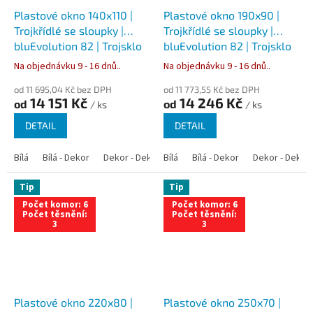
Plastové okno 140x110 |
Plastové okno 190x90 |
Trojkřídlé se sloupky |
Trojkřídlé se sloupky |
bluEvolution 82 | Trojsklo
bluEvolution 82 | Trojsklo
Na objednávku 9 - 16 dnů..
Na objednávku 9 - 16 dnů..
od 11 695,04 Kč bez DPH
od 11 773,55 Kč bez DPH
14 151 Kč
14 246 Kč
od
od
/ ks
/ ks
DETAIL
DETAIL
Bílá
Bílá - Dekor
Dekor - Dekor
Bílá
Bílá - Antracit
Bílá - Dekor
Bílá - Zlatý dub
Dekor - Dekor
Tip
Tip
Počet komor: 6
Počet komor: 6
Počet těsnění:
Počet těsnění:
3
3
Plastové okno 220x80 |
Plastové okno 250x70 |