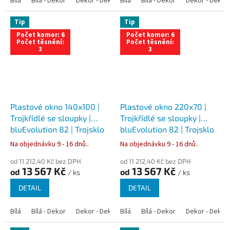
Bílá
Bílá - Dekor
Dekor - Dekor
Bílá
Bílá - Antracit
Bílá - Dekor
Bílá - Zlatý dub
Dekor - Dekor
Tip
Tip
Počet komor: 6
Počet komor: 6
Počet těsnění:
Počet těsnění:
3
3
Plastové okno 140x100 |
Plastové okno 220x70 |
Trojkřídlé se sloupky |
Trojkřídlé se sloupky |
bluEvolution 82 | Trojsklo
bluEvolution 82 | Trojsklo
Na objednávku 9 - 16 dnů..
Na objednávku 9 - 16 dnů..
od 11 212,40 Kč bez DPH
od 11 212,40 Kč bez DPH
13 567 Kč
13 567 Kč
od
od
/ ks
/ ks
DETAIL
DETAIL
Bílá
Bílá - Dekor
Dekor - Dekor
Bílá
Bílá - Antracit
Bílá - Dekor
Bílá - Zlatý dub
Dekor - Dekor