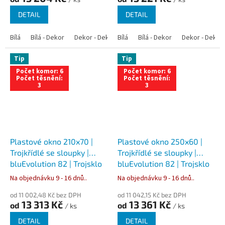
DETAIL
DETAIL
Bílá
Bílá - Dekor
Dekor - Dekor
Bílá
Bílá - Antracit
Bílá - Dekor
Bílá - Zlatý dub
Dekor - Dekor
Tip
Tip
Počet komor: 6
Počet komor: 6
Počet těsnění:
Počet těsnění:
3
3
Plastové okno 210x70 |
Plastové okno 250x60 |
Trojkřídlé se sloupky |
Trojkřídlé se sloupky |
bluEvolution 82 | Trojsklo
bluEvolution 82 | Trojsklo
Na objednávku 9 - 16 dnů..
Na objednávku 9 - 16 dnů..
od 11 002,48 Kč bez DPH
od 11 042,15 Kč bez DPH
13 313 Kč
13 361 Kč
od
od
/ ks
/ ks
DETAIL
DETAIL