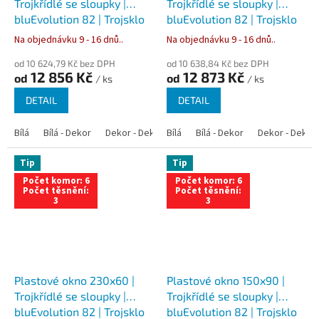
Trojkřídlé se sloupky |
Trojkřídlé se sloupky |
bluEvolution 82 | Trojsklo
bluEvolution 82 | Trojsklo
Na objednávku 9 - 16 dnů..
Na objednávku 9 - 16 dnů..
od 10 624,79 Kč bez DPH
od 10 638,84 Kč bez DPH
12 856 Kč
12 873 Kč
od
od
/ ks
/ ks
DETAIL
DETAIL
Bílá
Bílá - Dekor
Dekor - Dekor
Bílá
Bílá - Antracit
Bílá - Dekor
Bílá - Zlatý dub
Dekor - Dekor
Tip
Tip
Počet komor: 6
Počet komor: 6
Počet těsnění:
Počet těsnění:
3
3
Plastové okno 230x60 |
Plastové okno 150x90 |
Trojkřídlé se sloupky |
Trojkřídlé se sloupky |
bluEvolution 82 | Trojsklo
bluEvolution 82 | Trojsklo