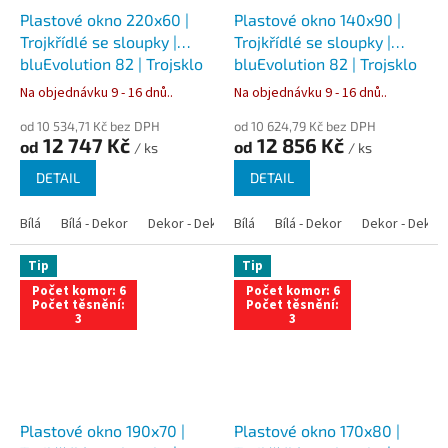
Plastové okno 220x60 |
Plastové okno 140x90 |
Trojkřídlé se sloupky |
Trojkřídlé se sloupky |
bluEvolution 82 | Trojsklo
bluEvolution 82 | Trojsklo
Na objednávku 9 - 16 dnů..
Na objednávku 9 - 16 dnů..
od 10 534,71 Kč bez DPH
od 10 624,79 Kč bez DPH
12 747 Kč
12 856 Kč
od
od
/ ks
/ ks
DETAIL
DETAIL
Bílá
Bílá - Dekor
Dekor - Dekor
Bílá
Bílá - Antracit
Bílá - Dekor
Bílá - Zlatý dub
Dekor - Dekor
Tip
Tip
Počet komor: 6
Počet komor: 6
Počet těsnění:
Počet těsnění:
3
3
Plastové okno 190x70 |
Plastové okno 170x80 |