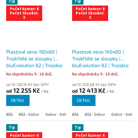
Tip
Tip
Počet komor: 6
Počet komor: 6
Počet těsnění:
Počet těsnění:
3
3
Plastové okno 190x60 |
Plastové okno 140x80 |
Trojkřídlé se sloupky |
Trojkřídlé se sloupky |
bluEvolution 82 | Trojsklo
bluEvolution 82 | Trojsklo
Na objednávku 9 - 16 dnů..
Na objednávku 9 - 16 dnů..
od 10 128,10 Kč bez DPH
od 10 258,68 Kč bez DPH
12 255 Kč
12 413 Kč
od
od
/ ks
/ ks
DETAIL
DETAIL
Bílá
Bílá - Dekor
Dekor - Dekor
Bílá
Bílá - Antracit
Bílá - Dekor
Bílá - Zlatý dub
Dekor - Dekor
Tip
Tip
Počet komor: 6
Počet komor: 6