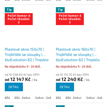
Tip
Tip
Počet komor: 6
Počet komor: 6
Počet těsnění:
Počet těsnění:
3
3
Plastové okno 150x70 |
Plastové okno 160x70 |
Trojkřídlé se sloupky |
Trojkřídlé se sloupky |
bluEvolution 82 | Trojsklo
bluEvolution 82 | Trojsklo
Na objednávku 9 - 16 dnů..
Na objednávku 9 - 16 dnů..
od 10 038,84 Kč bez DPH
od 10 115,70 Kč bez DPH
12 147 Kč
12 240 Kč
od
od
/ ks
/ ks
DETAIL
DETAIL
Bílá
Bílá - Dekor
Dekor - Dekor
Bílá
Bílá - Antracit
Bílá - Dekor
Bílá - Zlatý dub
Dekor - Dekor