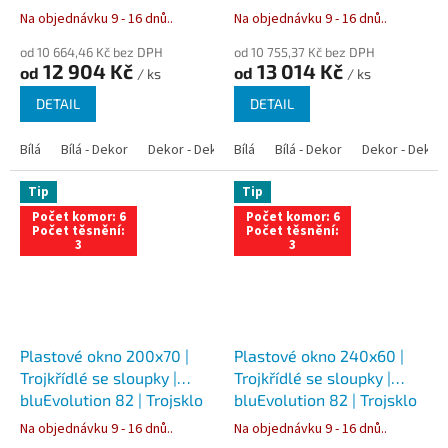
Na objednávku 9 - 16 dnů..
Na objednávku 9 - 16 dnů..
od 10 664,46 Kč bez DPH
od 10 755,37 Kč bez DPH
12 904 Kč
13 014 Kč
od
od
/ ks
/ ks
DETAIL
DETAIL
Bílá
Bílá - Dekor
Dekor - Dekor
Bílá
Bílá - Antracit
Bílá - Dekor
Bílá - Zlatý dub
Dekor - Dekor
Tip
Tip
Počet komor: 6
Počet komor: 6
Počet těsnění:
Počet těsnění:
3
3
Plastové okno 200x70 |
Plastové okno 240x60 |
Trojkřídlé se sloupky |
Trojkřídlé se sloupky |
bluEvolution 82 | Trojsklo
bluEvolution 82 | Trojsklo
Na objednávku 9 - 16 dnů..
Na objednávku 9 - 16 dnů..