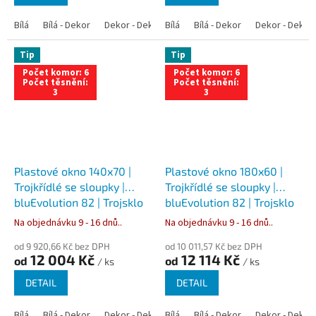
Bílá
Bílá - Dekor
Dekor - Dekor
Bílá
Bílá - Antracit
Bílá - Dekor
Bílá - Zlatý dub
Dekor - Dekor
Tip
Tip
Počet komor: 6
Počet komor: 6
Počet těsnění:
Počet těsnění:
3
3
Plastové okno 140x70 |
Plastové okno 180x60 |
Trojkřídlé se sloupky |
Trojkřídlé se sloupky |
bluEvolution 82 | Trojsklo
bluEvolution 82 | Trojsklo
Na objednávku 9 - 16 dnů..
Na objednávku 9 - 16 dnů..
od 9 920,66 Kč bez DPH
od 10 011,57 Kč bez DPH
12 004 Kč
12 114 Kč
od
od
/ ks
/ ks
DETAIL
DETAIL
Bílá
Bílá - Dekor
Dekor - Dekor
Bílá
Bílá - Antracit
Bílá - Dekor
Bílá - Zlatý dub
Dekor - Dekor