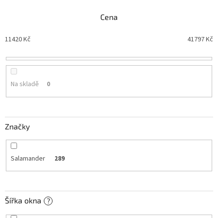
e
n
Cena
í
p
11420
Kč
41797
Kč
r
o
d
u
Na skladě
0
k
t
ů
Značky
Salamander
289
Šířka okna
?