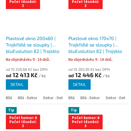
Počet těsnění:
Počet těsnění:
3
3
Plastové okno 200x60 |
Plastové okno 170x70 |
Trojkřídlé se sloupky |
Trojkřídlé se sloupky |
bluEvolution 82 | Trojsklo
bluEvolution 82 | Trojsklo
Na objednávku 9 - 16 dnů..
Na objednávku 9 - 16 dnů..
od 10 258,68 Kč bez DPH
od 10 285,95 Kč bez DPH
12 413 Kč
12 446 Kč
od
od
/ ks
/ ks
DETAIL
DETAIL
Bílá
Bílá - Dekor
Dekor - Dekor
Bílá
Bílá - Antracit
Bílá - Dekor
Bílá - Zlatý dub
Dekor - Dekor
Tip
Tip
Počet komor: 6
Počet komor: 6
Počet těsnění:
Počet těsnění:
3
3