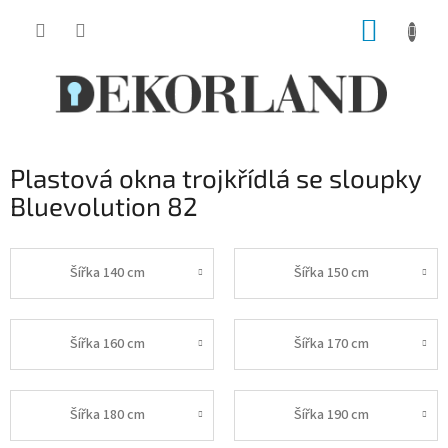
Přejít
NÁKUP
na
obsah
KOŠÍK
Plastová okna trojkřídlá se sloupky
Bluevolution 82
Šířka 140 cm
Šířka 150 cm
Šířka 160 cm
Šířka 170 cm
Šířka 180 cm
Šířka 190 cm