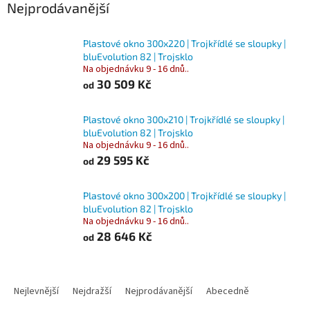
Nejprodávanější
Plastové okno 300x220 | Trojkřídlé se sloupky |
bluEvolution 82 | Trojsklo
Na objednávku 9 - 16 dnů..
30 509 Kč
od
Plastové okno 300x210 | Trojkřídlé se sloupky |
bluEvolution 82 | Trojsklo
Na objednávku 9 - 16 dnů..
29 595 Kč
od
Plastové okno 300x200 | Trojkřídlé se sloupky |
bluEvolution 82 | Trojsklo
Na objednávku 9 - 16 dnů..
28 646 Kč
od
Ř
a
Nejlevnější
Nejdražší
Nejprodávanější
Abecedně
z