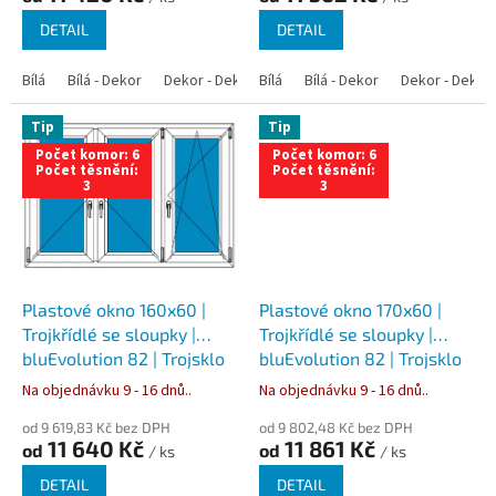
DETAIL
DETAIL
Bílá
Bílá - Dekor
Dekor - Dekor
Bílá
Bílá - Antracit
Bílá - Dekor
Bílá - Zlatý dub
Dekor - Dekor
Tip
Tip
Počet komor: 6
Počet komor: 6
Počet těsnění:
Počet těsnění:
3
3
Plastové okno 160x60 |
Plastové okno 170x60 |
Trojkřídlé se sloupky |
Trojkřídlé se sloupky |
bluEvolution 82 | Trojsklo
bluEvolution 82 | Trojsklo
Na objednávku 9 - 16 dnů..
Na objednávku 9 - 16 dnů..
od 9 619,83 Kč bez DPH
od 9 802,48 Kč bez DPH
11 640 Kč
11 861 Kč
od
od
/ ks
/ ks
DETAIL
DETAIL