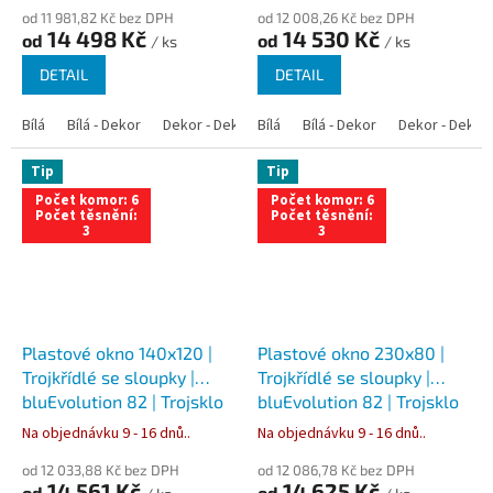
od 11 981,82 Kč bez DPH
od 12 008,26 Kč bez DPH
14 498 Kč
14 530 Kč
od
od
/ ks
/ ks
DETAIL
DETAIL
Bílá
Bílá - Dekor
Dekor - Dekor
Bílá
Bílá - Antracit
Bílá - Dekor
Bílá - Zlatý dub
Dekor - Dekor
Tip
Tip
Počet komor: 6
Počet komor: 6
Počet těsnění:
Počet těsnění:
3
3
Plastové okno 140x120 |
Plastové okno 230x80 |
Trojkřídlé se sloupky |
Trojkřídlé se sloupky |
bluEvolution 82 | Trojsklo
bluEvolution 82 | Trojsklo
Na objednávku 9 - 16 dnů..
Na objednávku 9 - 16 dnů..
od 12 033,88 Kč bez DPH
od 12 086,78 Kč bez DPH
14 561 Kč
14 625 Kč
od
od