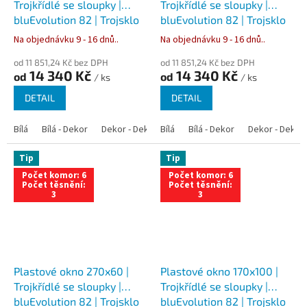
Trojkřídlé se sloupky |
Trojkřídlé se sloupky |
bluEvolution 82 | Trojsklo
bluEvolution 82 | Trojsklo
Na objednávku 9 - 16 dnů..
Na objednávku 9 - 16 dnů..
od 11 851,24 Kč bez DPH
od 11 851,24 Kč bez DPH
14 340 Kč
14 340 Kč
od
od
/ ks
/ ks
DETAIL
DETAIL
Bílá
Bílá - Dekor
Dekor - Dekor
Bílá
Bílá - Antracit
Bílá - Dekor
Bílá - Zlatý dub
Dekor - Dekor
Tip
Tip
Počet komor: 6
Počet komor: 6
Počet těsnění:
Počet těsnění:
3
3
Plastové okno 270x60 |
Plastové okno 170x100 |
Trojkřídlé se sloupky |
Trojkřídlé se sloupky |
bluEvolution 82 | Trojsklo
bluEvolution 82 | Trojsklo