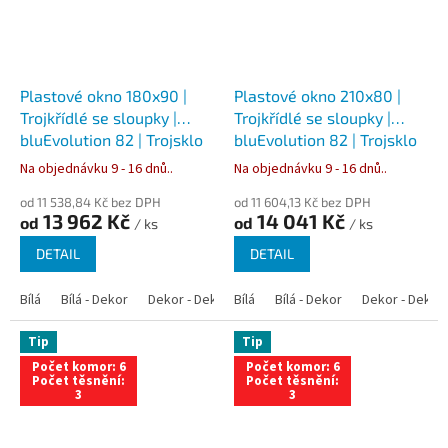
Plastové okno 180x90 |
Plastové okno 210x80 |
Trojkřídlé se sloupky |
Trojkřídlé se sloupky |
bluEvolution 82 | Trojsklo
bluEvolution 82 | Trojsklo
Na objednávku 9 - 16 dnů..
Na objednávku 9 - 16 dnů..
od 11 538,84 Kč bez DPH
od 11 604,13 Kč bez DPH
13 962 Kč
14 041 Kč
od
od
/ ks
/ ks
DETAIL
DETAIL
Bílá
Bílá - Dekor
Dekor - Dekor
Bílá
Bílá - Antracit
Bílá - Dekor
Bílá - Zlatý dub
Dekor - Dekor
Tip
Tip
Počet komor: 6
Počet komor: 6
Počet těsnění:
Počet těsnění:
3
3