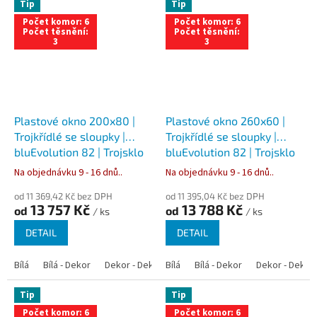
Tip
Tip
Počet komor: 6
Počet komor: 6
Počet těsnění:
Počet těsnění:
3
3
Plastové okno 200x80 |
Plastové okno 260x60 |
Trojkřídlé se sloupky |
Trojkřídlé se sloupky |
bluEvolution 82 | Trojsklo
bluEvolution 82 | Trojsklo
Na objednávku 9 - 16 dnů..
Na objednávku 9 - 16 dnů..
od 11 369,42 Kč bez DPH
od 11 395,04 Kč bez DPH
13 757 Kč
13 788 Kč
od
od
/ ks
/ ks
DETAIL
DETAIL
Bílá
Bílá - Dekor
Dekor - Dekor
Bílá
Bílá - Antracit
Bílá - Dekor
Bílá - Zlatý dub
Dekor - Dekor
Tip
Tip
Počet komor: 6
Počet komor: 6