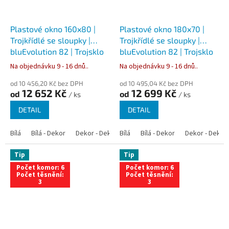
Plastové okno 160x80 |
Plastové okno 180x70 |
Trojkřídlé se sloupky |
Trojkřídlé se sloupky |
bluEvolution 82 | Trojsklo
bluEvolution 82 | Trojsklo
Na objednávku 9 - 16 dnů..
Na objednávku 9 - 16 dnů..
od 10 456,20 Kč bez DPH
od 10 495,04 Kč bez DPH
12 652 Kč
12 699 Kč
od
od
/ ks
/ ks
DETAIL
DETAIL
Bílá
Bílá - Dekor
Dekor - Dekor
Bílá
Bílá - Antracit
Bílá - Dekor
Bílá - Zlatý dub
Dekor - Dekor
Tip
Tip
Počet komor: 6
Počet komor: 6
Počet těsnění:
Počet těsnění:
3
3