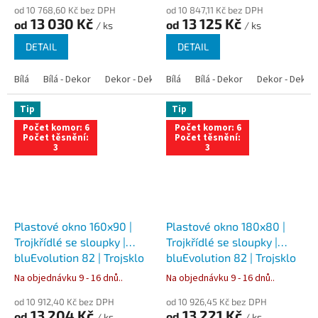
od 10 768,60 Kč bez DPH
od 10 847,11 Kč bez DPH
13 030 Kč
13 125 Kč
od
od
/ ks
/ ks
DETAIL
DETAIL
Bílá
Bílá - Dekor
Dekor - Dekor
Bílá
Bílá - Antracit
Bílá - Dekor
Bílá - Zlatý dub
Dekor - Dekor
Tip
Tip
Počet komor: 6
Počet komor: 6
Počet těsnění:
Počet těsnění:
3
3
Plastové okno 160x90 |
Plastové okno 180x80 |
Trojkřídlé se sloupky |
Trojkřídlé se sloupky |
bluEvolution 82 | Trojsklo
bluEvolution 82 | Trojsklo
Na objednávku 9 - 16 dnů..
Na objednávku 9 - 16 dnů..
od 10 912,40 Kč bez DPH
od 10 926,45 Kč bez DPH
13 204 Kč
13 221 Kč
od
od
/ ks
/ ks