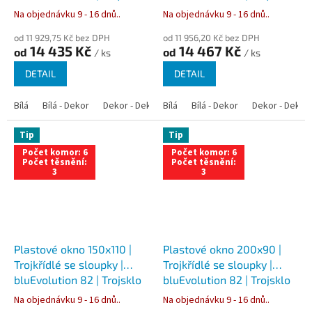
Na objednávku 9 - 16 dnů..
Na objednávku 9 - 16 dnů..
od 11 929,75 Kč bez DPH
od 11 956,20 Kč bez DPH
14 435 Kč
14 467 Kč
od
od
/ ks
/ ks
DETAIL
DETAIL
Bílá
Bílá - Dekor
Dekor - Dekor
Bílá
Bílá - Antracit
Bílá - Dekor
Bílá - Zlatý dub
Dekor - Dekor
Tip
Tip
Počet komor: 6
Počet komor: 6
Počet těsnění:
Počet těsnění:
3
3
Plastové okno 150x110 |
Plastové okno 200x90 |
Trojkřídlé se sloupky |
Trojkřídlé se sloupky |
bluEvolution 82 | Trojsklo
bluEvolution 82 | Trojsklo
Na objednávku 9 - 16 dnů..
Na objednávku 9 - 16 dnů..