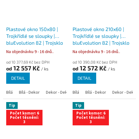
Plastové okno 150x80 |
Plastové okno 210x60 |
Trojkřídlé se sloupky |
Trojkřídlé se sloupky |
bluEvolution 82 | Trojsklo
bluEvolution 82 | Trojsklo
Na objednávku 9 - 16 dnů..
Na objednávku 9 - 16 dnů..
od 10 377,69 Kč bez DPH
od 10 390,08 Kč bez DPH
12 557 Kč
12 572 Kč
od
od
/ ks
/ ks
DETAIL
DETAIL
Bílá
Bílá - Dekor
Dekor - Dekor
Bílá
Bílá - Antracit
Bílá - Dekor
Bílá - Zlatý dub
Dekor - Dekor
Tip
Tip
Počet komor: 6
Počet komor: 6
Počet těsnění:
Počet těsnění:
3
3