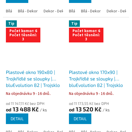
Bílá
Bílá - Dekor
Dekor - Dekor
Bílá
Bílá - Antracit
Bílá - Dekor
Bílá - Zlatý dub
Dekor - Dekor
Tip
Tip
Počet komor: 6
Počet komor: 6
Počet těsnění:
Počet těsnění:
3
3
Plastové okno 190x80 |
Plastové okno 170x90 |
Trojkřídlé se sloupky |
Trojkřídlé se sloupky |
bluEvolution 82 | Trojsklo
bluEvolution 82 | Trojsklo
Na objednávku 9 - 16 dnů..
Na objednávku 9 - 16 dnů..
od 11 147,11 Kč bez DPH
od 11 173,55 Kč bez DPH
13 488 Kč
13 520 Kč
od
od
/ ks
/ ks
DETAIL
DETAIL