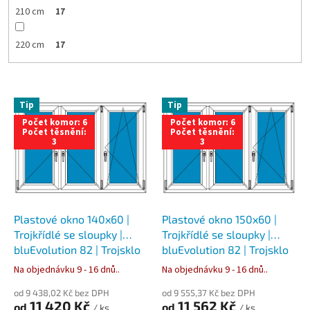
210 cm
17
220 cm
17
V
Tip
Tip
ý
Počet komor: 6
Počet komor: 6
p
Počet těsnění:
Počet těsnění:
i
3
3
s
p
r
o
d
Plastové okno 140x60 |
Plastové okno 150x60 |
u
Trojkřídlé se sloupky |
Trojkřídlé se sloupky |
k
bluEvolution 82 | Trojsklo
bluEvolution 82 | Trojsklo
t
Na objednávku 9 - 16 dnů..
Na objednávku 9 - 16 dnů..
ů
od 9 438,02 Kč bez DPH
od 9 555,37 Kč bez DPH
11 420 Kč
11 562 Kč
od
od
/ ks
/ ks