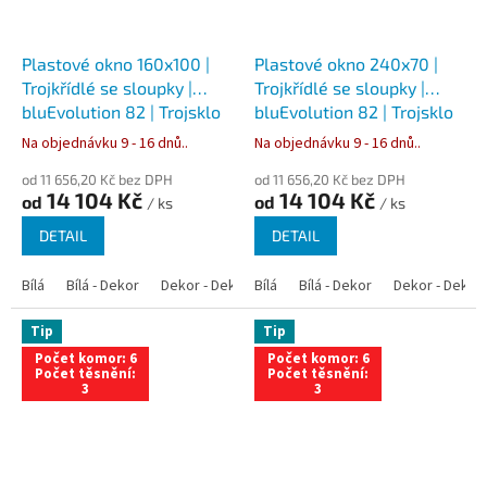
Plastové okno 160x100 |
Plastové okno 240x70 |
Trojkřídlé se sloupky |
Trojkřídlé se sloupky |
bluEvolution 82 | Trojsklo
bluEvolution 82 | Trojsklo
Na objednávku 9 - 16 dnů..
Na objednávku 9 - 16 dnů..
od 11 656,20 Kč bez DPH
od 11 656,20 Kč bez DPH
14 104 Kč
14 104 Kč
od
od
/ ks
/ ks
DETAIL
DETAIL
Bílá
Bílá - Dekor
Dekor - Dekor
Bílá
Bílá - Antracit
Bílá - Dekor
Bílá - Zlatý dub
Dekor - Dekor
Tip
Tip
Počet komor: 6
Počet komor: 6
Počet těsnění:
Počet těsnění:
3
3