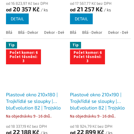
od 16 823,97 Kč bez DPH
od 17 567,77 Kč bez DPH
20 357 Kč
21 257 Kč
od
od
/ ks
/ ks
DETAIL
DETAIL
Bílá
Bílá - Dekor
Dekor - Dekor
Bílá
Bílá - Antracit
Bílá - Dekor
Bílá - Zlatý dub
Dekor - Dekor
Tip
Tip
Počet komor: 6
Počet komor: 6
Počet těsnění:
Počet těsnění:
3
3
Plastové okno 210x180 |
Plastové okno 210x190 |
Trojkřídlé se sloupky |
Trojkřídlé se sloupky |
bluEvolution 82 | Trojsklo
bluEvolution 82 | Trojsklo
Na objednávku 9 - 16 dnů..
Na objednávku 9 - 16 dnů..
od 18 337,19 Kč bez DPH
od 18 924,79 Kč bez DPH
22 188 Kč
22 899 Kč
od
od
/ ks
/ ks