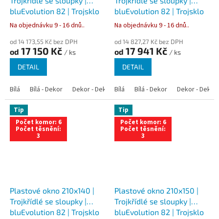
Trojkřídlé se sloupky |
Trojkřídlé se sloupky |
bluEvolution 82 | Trojsklo
bluEvolution 82 | Trojsklo
Na objednávku 9 - 16 dnů..
Na objednávku 9 - 16 dnů..
od 14 173,55 Kč bez DPH
od 14 827,27 Kč bez DPH
17 150 Kč
17 941 Kč
od
od
/ ks
/ ks
DETAIL
DETAIL
Bílá
Bílá - Dekor
Dekor - Dekor
Bílá
Bílá - Antracit
Bílá - Dekor
Bílá - Zlatý dub
Dekor - Dekor
Tip
Tip
Počet komor: 6
Počet komor: 6
Počet těsnění:
Počet těsnění:
3
3
Plastové okno 210x140 |
Plastové okno 210x150 |
Trojkřídlé se sloupky |
Trojkřídlé se sloupky |
bluEvolution 82 | Trojsklo
bluEvolution 82 | Trojsklo