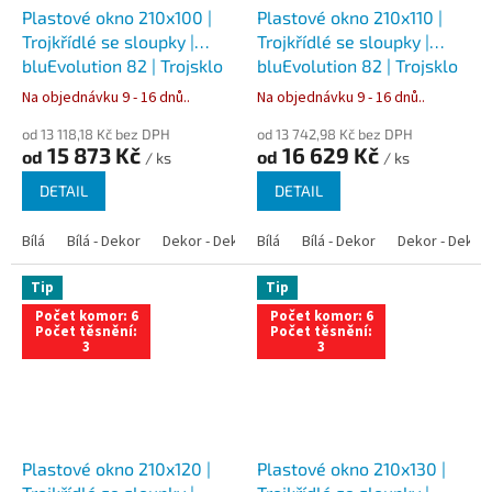
Plastové okno 210x100 |
Plastové okno 210x110 |
Trojkřídlé se sloupky |
Trojkřídlé se sloupky |
bluEvolution 82 | Trojsklo
bluEvolution 82 | Trojsklo
Na objednávku 9 - 16 dnů..
Na objednávku 9 - 16 dnů..
od 13 118,18 Kč bez DPH
od 13 742,98 Kč bez DPH
15 873 Kč
16 629 Kč
od
od
/ ks
/ ks
DETAIL
DETAIL
Bílá
Bílá - Dekor
Dekor - Dekor
Bílá
Bílá - Antracit
Bílá - Dekor
Bílá - Zlatý dub
Dekor - Dekor
Tip
Tip
Počet komor: 6
Počet komor: 6
Počet těsnění:
Počet těsnění:
3
3
Plastové okno 210x120 |
Plastové okno 210x130 |