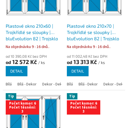
s
p
r
o
d
Plastové okno 210x60 |
Plastové okno 210x70 |
u
Trojkřídlé se sloupky |
Trojkřídlé se sloupky |
k
bluEvolution 82 | Trojsklo
bluEvolution 82 | Trojsklo
t
Na objednávku 9 - 16 dnů..
Na objednávku 9 - 16 dnů..
ů
od 10 390,08 Kč bez DPH
od 11 002,48 Kč bez DPH
12 572 Kč
13 313 Kč
od
od
/ ks
/ ks
DETAIL
DETAIL
Bílá
Bílá - Dekor
Dekor - Dekor
Bílá
Bílá - Antracit
Bílá - Dekor
Bílá - Zlatý dub
Dekor - Dekor
Tip
Tip
Počet komor: 6
Počet komor: 6
Počet těsnění:
Počet těsnění:
3
3