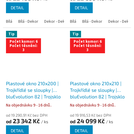
DETAIL
DETAIL
Bílá
Bílá - Dekor
Dekor - Dekor
Bílá
Bílá - Antracit
Bílá - Dekor
Bílá - Zlatý dub
Dekor - Dekor
Tip
Tip
Počet komor: 6
Počet komor: 6
Počet těsnění:
Počet těsnění:
3
3
Plastové okno 210x200 |
Plastové okno 210x210 |
Trojkřídlé se sloupky |
Trojkřídlé se sloupky |
bluEvolution 82 | Trojsklo
bluEvolution 82 | Trojsklo
Na objednávku 9 - 16 dnů..
Na objednávku 9 - 16 dnů..
od 19 290,91 Kč bez DPH
od 19 916,53 Kč bez DPH
23 342 Kč
24 099 Kč
od
od
/ ks
/ ks
DETAIL
DETAIL