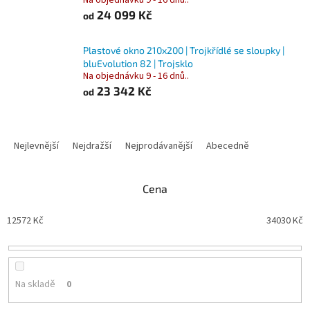
Na objednávku 9 - 16 dnů..
24 099 Kč
od
Plastové okno 210x200 | Trojkřídlé se sloupky |
bluEvolution 82 | Trojsklo
Na objednávku 9 - 16 dnů..
23 342 Kč
od
Ř
a
Nejlevnější
Nejdražší
Nejprodávanější
Abecedně
z
e
n
Cena
í
p
12572
Kč
34030
Kč
r
o
d
u
Na skladě
0
k