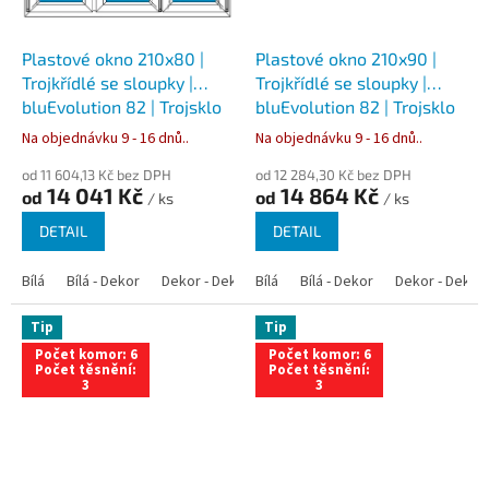
Plastové okno 210x80 |
Plastové okno 210x90 |
Trojkřídlé se sloupky |
Trojkřídlé se sloupky |
bluEvolution 82 | Trojsklo
bluEvolution 82 | Trojsklo
Na objednávku 9 - 16 dnů..
Na objednávku 9 - 16 dnů..
od 11 604,13 Kč bez DPH
od 12 284,30 Kč bez DPH
14 041 Kč
14 864 Kč
od
od
/ ks
/ ks
DETAIL
DETAIL
Bílá
Bílá - Dekor
Dekor - Dekor
Bílá
Bílá - Antracit
Bílá - Dekor
Bílá - Zlatý dub
Dekor - Dekor
Tip
Tip
Počet komor: 6
Počet komor: 6
Počet těsnění:
Počet těsnění:
3
3