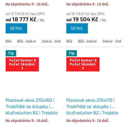
Na objednávku 9 - 16 dnů..
Na objednávku 9 - 16 dnů..
od 15 518,18 Kč bez DPH
od 16 119,01 Kč bez DPH
18 777 Kč
19 504 Kč
od
od
/ ks
/ ks
DETAIL
DETAIL
Bílá
Bílá - Dekor
Dekor - Dekor
Bílá
Bílá - Antracit
Bílá - Dekor
Bílá - Zlatý dub
Dekor - Dekor
Tip
Tip
Počet komor: 6
Počet komor: 6
Počet těsnění:
Počet těsnění:
3
3
Plastové okno 210x160 |
Plastové okno 210x170 |
Trojkřídlé se sloupky |
Trojkřídlé se sloupky |
bluEvolution 82 | Trojsklo
bluEvolution 82 | Trojsklo
Na objednávku 9 - 16 dnů..
Na objednávku 9 - 16 dnů..