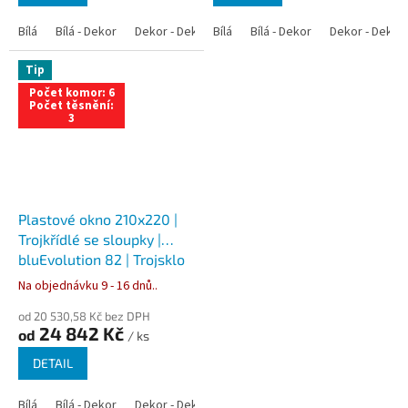
Bílá
Bílá - Dekor
Dekor - Dekor
Bílá
Bílá - Antracit
Bílá - Dekor
Bílá - Zlatý dub
Dekor - Dekor
Tip
Počet komor: 6
Počet těsnění:
3
Plastové okno 210x220 |
Trojkřídlé se sloupky |
bluEvolution 82 | Trojsklo
Na objednávku 9 - 16 dnů..
od 20 530,58 Kč bez DPH
24 842 Kč
od
/ ks
DETAIL
Bílá
Bílá - Dekor
Dekor - Dekor
Bílá - Antracit
Bílá - Zlatý dub