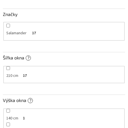
t
ů
Značky
Salamander
17
Šířka okna
?
210 cm
17
Výška okna
?
140 cm
1