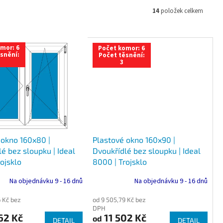
14
položek celkem
mor: 6
Počet komor: 6
snění:
Počet těsnění:
3
 okno 160x80 |
Plastové okno 160x90 |
é bez sloupku | Ideal
Dvoukřídlé bez sloupku | Ideal
ojsklo
8000 | Trojsklo
Na objednávku 9 - 16 dnů
Na objednávku 9 - 16 dnů
 Kč bez
od 9 505,79 Kč bez
DPH
62 Kč
11 502 Kč
od
DETAIL
DETAIL