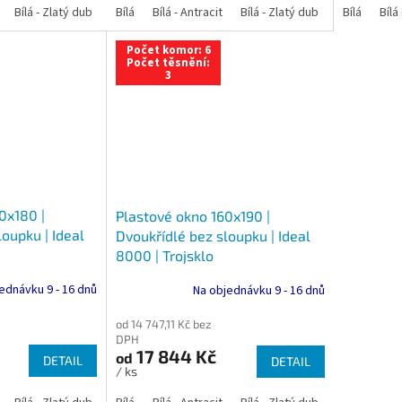
Bílá - Zlatý dub
Bílá - Tmavý dub
Bílá
Bílá - Antracit
Bílá - Ořech
Bílá - Zlatý dub
Bílá - Mahagon
Bílá - Tmavý
Bílá
Bílá
An
Počet komor: 6
Počet těsnění:
3
0x180 |
Plastové okno 160x190 |
oupku | Ideal
Dvoukřídlé bez sloupku | Ideal
8000 | Trojsklo
ednávku 9 - 16 dnů
Na objednávku 9 - 16 dnů
od 14 747,11 Kč bez
DPH
17 844 Kč
od
DETAIL
DETAIL
/ ks