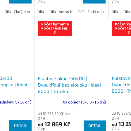
/ ks
/ ks
Bílá - Zlatý dub
Bílá - Tmavý dub
Bílá
Bílá - Antracit
Bílá - Ořech
Bílá - Zlatý dub
Bílá - Mahagon
Bílá - Tmavý
Bílá
Bílá
An
Počet komor: 6
Počet ko
Počet těsnění:
Počet tě
3
3
0x100 |
Plastové
Plastové okno 160x110 |
oupku | Ideal
Dvoukřídl
Dvoukřídlé bez sloupku | Ideal
8000 | Tr
8000 | Trojsklo
ednávku 9 - 16 dnů
Na objednávku 9 - 16 dnů
od 10 985,1
od 10 635,54 Kč bez
DPH
DPH
13 2
12 869 Kč
od
od
DETAIL
DETAIL
/ ks
/ ks