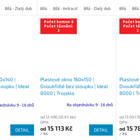
Bílá - Zlatý dub
Bílá - Tmavý dub
Bílá
Bílá - Antracit
Bílá - Ořech
Bílá - Zlatý dub
Bílá - Mahagon
Bílá - Tmavý
Bílá
Bílá
An
Počet komor: 6
Počet ko
Počet těsnění:
Počet tě
3
3
Plastové okno 160x150 |
Plastové
0x140 |
Dvoukřídlé bez sloupku | Ideal
Dvoukřídl
oupku | Ideal
8000 | Trojsklo
8000 | Tr
Na objednávku 9 - 16 dnů
ednávku 9 - 16 dnů
od 12 490,08 Kč bez
od 13 047,9
DPH
DPH
15 113 Kč
15 7
od
od
DETAIL
DETAIL
/ ks
/ ks