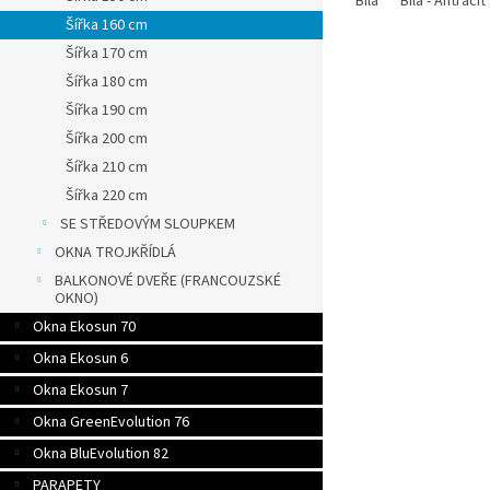
Bílá
Bílá - Antracit
Šířka 160 cm
Šířka 170 cm
Šířka 180 cm
Šířka 190 cm
Šířka 200 cm
Šířka 210 cm
Šířka 220 cm
SE STŘEDOVÝM SLOUPKEM
OKNA TROJKŘÍDLÁ
BALKONOVÉ DVEŘE (FRANCOUZSKÉ
OKNO)
Okna Ekosun 70
Okna Ekosun 6
Okna Ekosun 7
Okna GreenEvolution 76
Okna BluEvolution 82
PARAPETY