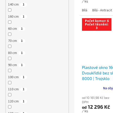
/ ks
140 cm
1
Bílá
Bílá - Antracit
160 cm
1
Počet komor: 6
Počet těsnění:
3
60 cm
1
70 cm
1
80 cm
1
90 cm
1
Plastové okno 16
Dvoukřídlé bez sl
100 cm
1
8000 | Trojsklo
Na obj
110 cm
1
od 10 161,98 Kč bez
120 cm
1
DPH
12 296 Kč
od
/ ks