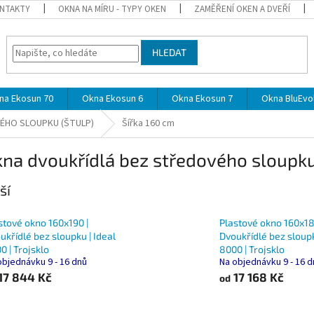
NTAKTY
OKNA NA MÍRU - TYPY OKEN
ZAMĚŘENÍ OKEN A DVEŘÍ
HLEDAT
na Ekosun 70
Okna Ekosun 6
Okna Ekosun 7
Okna BluEvol
ÉHO SLOUPKU (ŠTULP)
Šířka 160 cm
kna dvoukřídlá bez středového sloupku 
ší
stové okno 160x190 |
Plastové okno 160x18
ukřídlé bez sloupku | Ideal
Dvoukřídlé bez sloupk
0 | Trojsklo
8000 | Trojsklo
objednávku 9 - 16 dnů
Na objednávku 9 - 16 
17 844 Kč
17 168 Kč
od