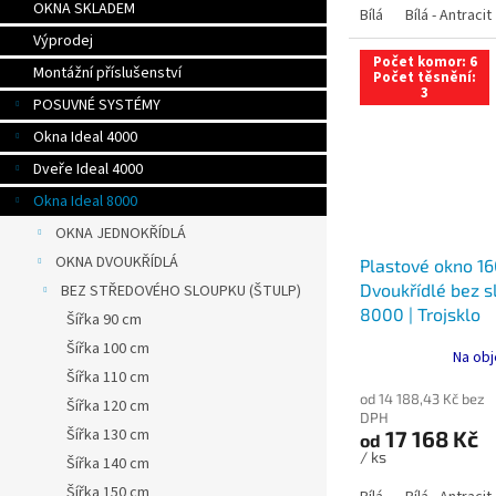
OKNA SKLADEM
Bílá
Bílá - Antracit
Výprodej
Počet komor: 6
Montážní příslušenství
Počet těsnění:
3
POSUVNÉ SYSTÉMY
Okna Ideal 4000
Dveře Ideal 4000
Okna Ideal 8000
OKNA JEDNOKŘÍDLÁ
OKNA DVOUKŘÍDLÁ
Plastové okno 16
Dvoukřídlé bez sl
BEZ STŘEDOVÉHO SLOUPKU (ŠTULP)
8000 | Trojsklo
Šířka 90 cm
Šířka 100 cm
Na obj
Šířka 110 cm
od 14 188,43 Kč bez
Šířka 120 cm
DPH
Šířka 130 cm
17 168 Kč
od
/ ks
Šířka 140 cm
Šířka 150 cm