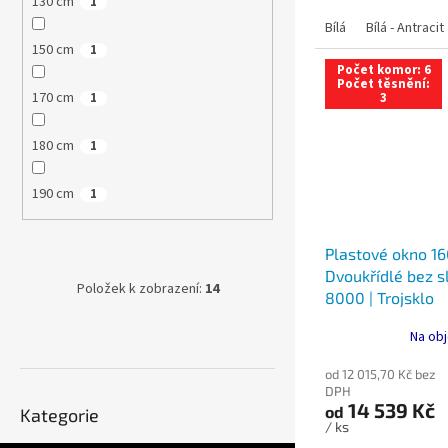
130 cm
1
Bílá
Bílá - Antracit
150 cm
1
Počet komor: 6
Počet těsnění:
170 cm
3
1
180 cm
1
190 cm
1
Plastové okno 16
Dvoukřídlé bez sl
Položek k zobrazení:
14
8000 | Trojsklo
Na obj
od 12 015,70 Kč bez
DPH
Přeskočit
14 539 Kč
od
Kategorie
kategorie
/ ks