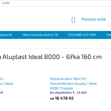
TERMÍNY
DOPRAVA
OBJEDNÁVKA KROK ZA KROKEM
SPECIF
NÁKUPNÍ
Prázdný košík
KOŠÍK
ution 82
Okna GreenEvolution 76
POSUVNÉ SYSTÉMY
Par
Aluplast Ideal 8000 - šířka 160 cm
0 |
Plastové okno 160x170 |
u | Ideal
Dvoukřídlé bez sloupku | Ideal
8000 | Trojsklo
dnů
Na objednávku 9 - 16 dnů
16 478 Kč
od