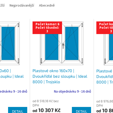
žší
Nejprodávanější
Abecedně
Počet komor: 6
Počet ko
Počet těsnění:
Počet tě
3
3
0x60 |
Plastové okno 160x70 |
Plastové
oupku | Ideal
Dvoukřídlé bez sloupku | Ideal
Dvoukřídl
8000 | Trojsklo
8000 | Tr
ednávku 9 - 16 dnů
Na objednávku 9 - 16 dnů
od 8 518,18 Kč bez
od 8 976,86
DPH
DPH
10 307 Kč
10 8
od
od
DETAIL
DETAIL