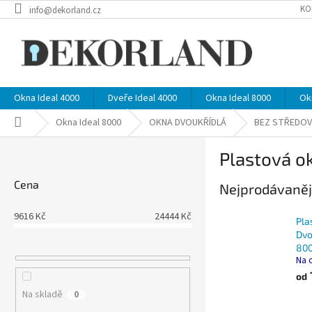
Přejít
KO
info@dekorland.cz
na
obsah
Okna Ideal 4000
Dveře Ideal 4000
Okna Ideal 8000
Ok
Domů
Okna Ideal 8000
OKNA DVOUKŘÍDLÁ
BEZ STŘEDOV
P
Plastová o
o
s
Cena
Nejprodávaněj
t
r
9616
Kč
24444
Kč
a
Pla
n
Dvo
800
n
Na 
í
od
p
Na skladě
0
a
Ř