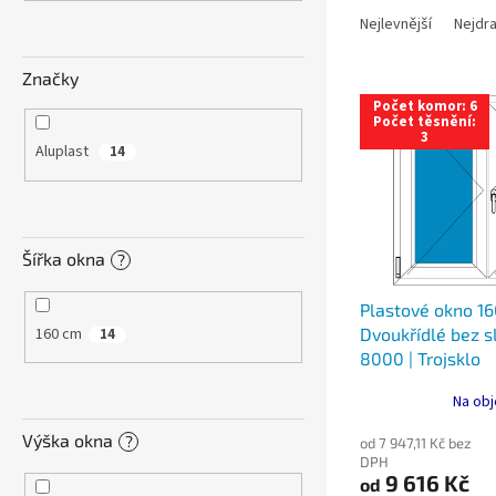
n
a
e
Nejlevnější
Nejdra
z
l
e
Značky
V
n
Počet komor: 6
ý
í
Počet těsnění:
3
p
p
Aluplast
14
i
r
s
o
p
d
r
u
Šířka okna
?
o
k
d
t
Plastové okno 16
u
ů
160 cm
Dvoukřídlé bez sl
14
k
8000 | Trojsklo
t
ů
Na obj
Výška okna
?
od 7 947,11 Kč bez
DPH
9 616 Kč
od