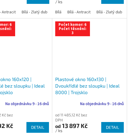
/ ks
 dub
 - Antracit
tracit
Bílá - Ořech
Zlatý dub
Bílá - Zlatý dub
Tmavý dub
Bílá - Mahagon
Bílá - Tmavý dub
Bílá
Ořech
Bílá - Antracit
Antracit
Mahagon
Bílá - Ořech
Zlatý dub
Bílá - Zlatý dub
Tmavý dub
Bílá - Mah
Bí
mor: 6
Počet komor: 6
snění:
Počet těsnění:
3
 okno 160x120 |
Plastové okno 160x130 |
é bez sloupku | Ideal
Dvoukřídlé bez sloupku | Ideal
ojsklo
8000 | Trojsklo
Na objednávku 9 - 16 dnů
Na objednávku 9 - 16 dnů
2 Kč bez
od 11 485,12 Kč bez
DPH
92 Kč
13 897 Kč
od
DETAIL
DETAIL
/ ks