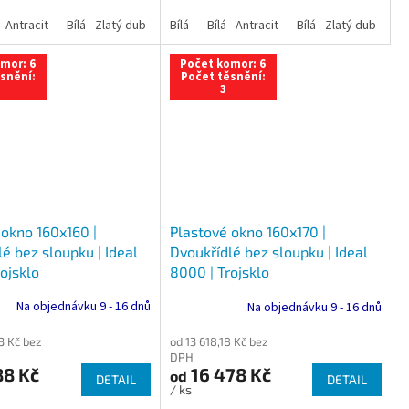
 dub
 - Antracit
tracit
Bílá - Ořech
Zlatý dub
Bílá - Zlatý dub
Tmavý dub
Bílá - Mahagon
Bílá - Tmavý dub
Bílá
Ořech
Bílá - Antracit
Antracit
Mahagon
Bílá - Ořech
Zlatý dub
Bílá - Zlatý dub
Tmavý dub
Bílá - Mah
Bí
mor: 6
Počet komor: 6
snění:
Počet těsnění:
3
 okno 160x160 |
Plastové okno 160x170 |
é bez sloupku | Ideal
Dvoukřídlé bez sloupku | Ideal
ojsklo
8000 | Trojsklo
Na objednávku 9 - 16 dnů
Na objednávku 9 - 16 dnů
3 Kč bez
od 13 618,18 Kč bez
DPH
88 Kč
16 478 Kč
od
DETAIL
DETAIL
/ ks