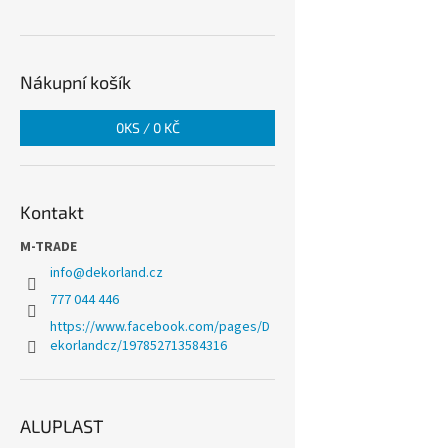
Nákupní košík
0
KS /
0 KČ
Kontakt
M-TRADE
info
@
dekorland.cz
777 044 446
https://www.facebook.com/pages/D
ekorlandcz/197852713584316
ALUPLAST