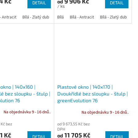
4 Kč
9 906 Kč
od
DETAIL
DETAIL
/ ks
 dub
 - Antracit
tracit
Bílá - Ořech
Zlatý dub
Bílá - Zlatý dub
Tmavý dub
Bílá - Mahagon
Bílá - Tmavý dub
Bílá
Ořech
Bílá - Antracit
Antracit
Mahagon
Bílá - Ořech
Zlatý dub
Bílá - Zlatý dub
Tmavý dub
Bílá - Mah
Bí
okno | 140x160 |
Plastové okno | 140x170 |
é bez sloupku - štulp |
Dvoukřídlé bez sloupku - štulp |
lution 76
greenEvolution 76
Na objednávku 9 - 16 dnů..
Na objednávku 9 - 16 dnů..
 Kč bez
od 9 673,55 Kč bez
DPH
1 Kč
11 705 Kč
od
DETAIL
DETAIL