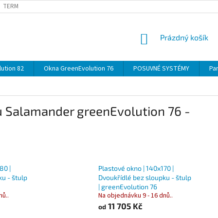
TERMÍNY
DOPRAVA
OBJEDNÁVKA KROK ZA KROKEM
SPECIF
NÁKUPNÍ
Prázdný košík
KOŠÍK
ution 82
Okna GreenEvolution 76
POSUVNÉ SYSTÉMY
Par
u Salamander greenEvolution 76 -
80 |
Plastové okno | 140x170 |
u - štulp
Dvoukřídlé bez sloupku - štulp
| greenEvolution 76
nů..
Na objednávku 9 - 16 dnů..
11 705 Kč
od