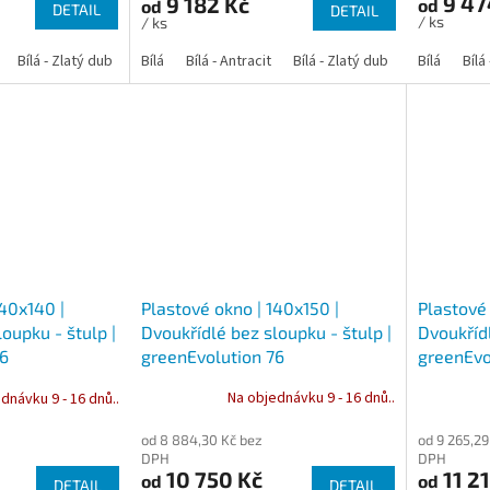
9 47
9 182 Kč
od
od
DETAIL
DETAIL
/ ks
/ ks
Bílá - Zlatý dub
Bílá - Tmavý dub
Bílá
Bílá - Antracit
Bílá - Ořech
Bílá - Zlatý dub
Bílá - Mahagon
Bílá - Tmavý
Bílá
Bílá
An
Plastové okno | 140x150 |
Plastové 
140x140 |
Dvoukřídlé bez sloupku - štulp |
Dvoukřídl
oupku - štulp |
greenEvolution 76
greenEvo
76
Na objednávku 9 - 16 dnů..
dnávku 9 - 16 dnů..
od 8 884,30 Kč bez
od 9 265,29
DPH
DPH
10 750 Kč
11 21
od
od
DETAIL
DETAIL