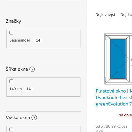
n
e
Ř
l
a
Nejlevnější
Nejdra
z
Značky
e
V
n
ý
í
Salamander
14
p
p
i
r
s
o
p
d
Šířka okna
?
r
u
o
k
d
t
140 cm
14
Plastové okno | 
u
ů
Dvoukřídlé bez sl
k
greenEvolution 
t
ů
Na obje
Výška okna
?
od 5 780,99 Kč bez
DPH