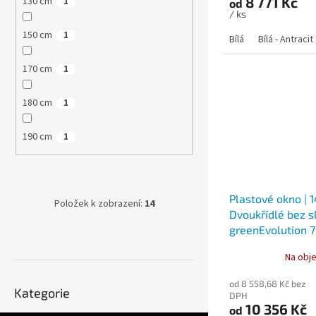
8 771 Kč
130 cm
1
od
/ ks
150 cm
1
Bílá
Bílá - Antracit
170 cm
1
180 cm
1
190 cm
1
Plastové okno | 
Položek k zobrazení:
14
Dvoukřídlé bez sl
greenEvolution 
Na obje
Přeskočit
od 8 558,68 Kč bez
Kategorie
kategorie
DPH
10 356 Kč
od