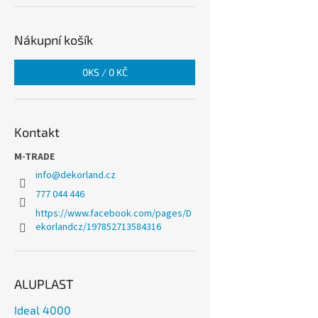
Nákupní košík
0
KS /
0 KČ
Kontakt
M-TRADE
info
@
dekorland.cz
777 044 446
https://www.facebook.com/pages/D
ekorlandcz/197852713584316
ALUPLAST
Ideal 4000