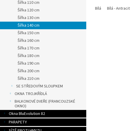
Šířka 110 cm
Bílá
Bílá - Antracit
Šířka 120 cm
Šířka 130 cm
Šířka 140 cm
Šířka 150 cm
Šířka 160 cm
Šířka 170 cm
Šířka 180 cm
Šířka 190 cm
Šířka 200 cm
Šířka 210 cm
SE STŘEDOVÝM SLOUPKEM
OKNA TROJKŘÍDLÁ
BALKONOVÉ DVEŘE (FRANCOUZSKÉ
OKNO)
Okna BluEvolution 82
PARAPETY
SÍTĚ PROTI HMYZU