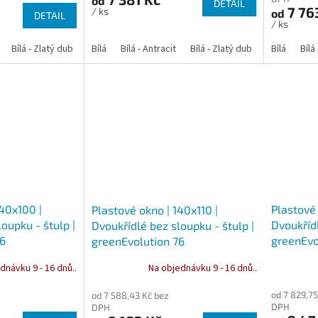
od
DETAIL
7 76
/ ks
od
DETAIL
/ ks
Bílá - Zlatý dub
Bílá - Tmavý dub
Bílá
Bílá - Antracit
Bílá - Ořech
Bílá - Zlatý dub
Bílá - Mahagon
Bílá - Tmavý
Bílá
Bílá
An
140x100 |
Plastové 
Plastové okno | 140x110 |
oupku - štulp |
Dvoukřídl
Dvoukřídlé bez sloupku - štulp |
76
greenEvo
greenEvolution 76
dnávku 9 - 16 dnů..
Na objednávku 9 - 16 dnů..
od 7 829,75
od 7 588,43 Kč bez
DPH
DPH