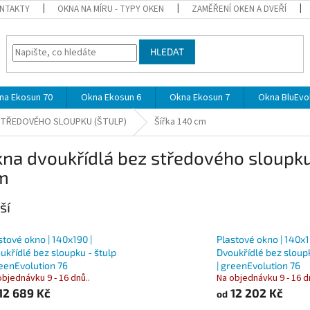
NTAKTY
OKNA NA MÍRU - TYPY OKEN
ZAMĚŘENÍ OKEN A DVEŘÍ
HLEDAT
na Ekosun 70
Okna Ekosun 6
Okna Ekosun 7
Okna BluEvol
STŘEDOVÉHO SLOUPKU (ŠTULP)
Šířka 140 cm
kna dvoukřídlá bez středového sloupk
cm
ší
stové okno | 140x190 |
Plastové okno | 140x1
ukřídlé bez sloupku - štulp
Dvoukřídlé bez sloupk
reenEvolution 76
| greenEvolution 76
objednávku 9 - 16 dnů..
Na objednávku 9 - 16 d
12 689 Kč
12 202 Kč
od