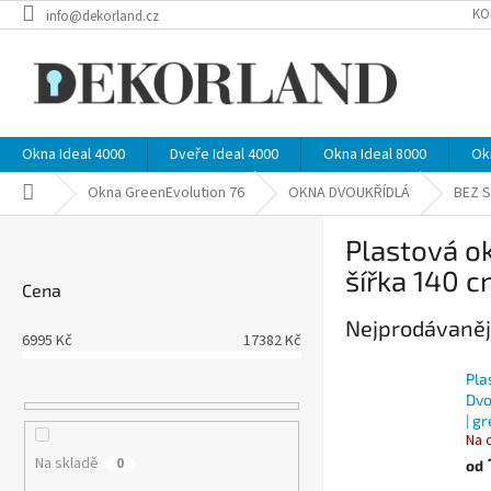
Přejít
KO
info@dekorland.cz
na
obsah
Okna Ideal 4000
Dveře Ideal 4000
Okna Ideal 8000
Ok
Domů
Okna GreenEvolution 76
OKNA DVOUKŘÍDLÁ
BEZ 
P
Plastová o
o
s
šířka 140 
Cena
t
r
Nejprodávaněj
6995
Kč
17382
Kč
a
n
Pla
n
Dvo
í
| g
Na 
p
Na skladě
0
a
od