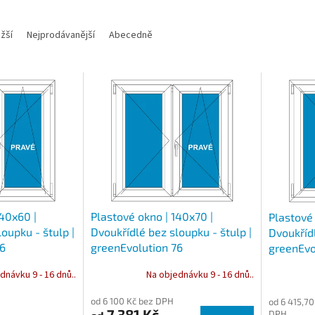
žší
Nejprodávanější
Abecedně
140x60 |
Plastové okno | 140x70 |
Plastové 
oupku - štulp |
Dvoukřídlé bez sloupku - štulp |
Dvoukřídl
76
greenEvolution 76
greenEvo
dnávku 9 - 16 dnů..
Na objednávku 9 - 16 dnů..
od 6 100 Kč bez DPH
od 6 415,70
7 381 Kč
DPH