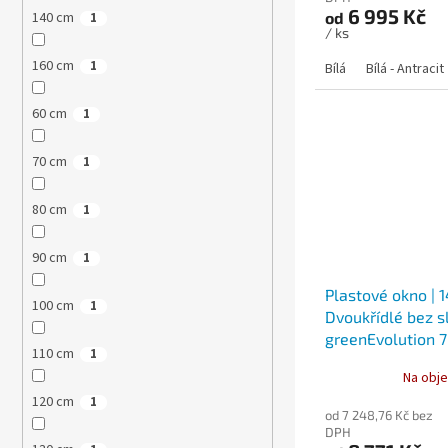
6 995 Kč
140 cm
od
1
/ ks
160 cm
1
Bílá
Bílá - Antracit
60 cm
1
70 cm
1
80 cm
1
90 cm
1
Plastové okno | 
100 cm
1
Dvoukřídlé bez sl
greenEvolution 
110 cm
1
Na obje
120 cm
1
od 7 248,76 Kč bez
DPH