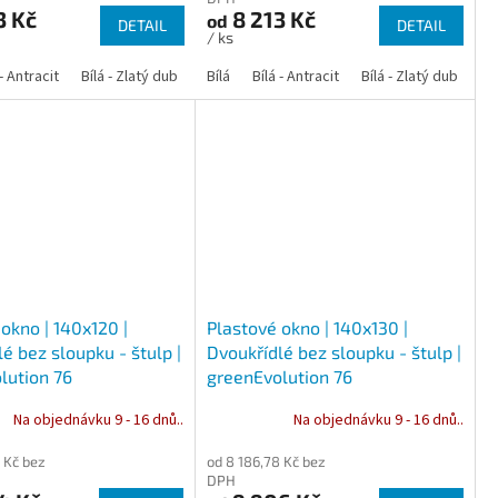
3 Kč
8 213 Kč
od
DETAIL
DETAIL
/ ks
 dub
 - Antracit
tracit
Bílá - Ořech
Zlatý dub
Bílá - Zlatý dub
Tmavý dub
Bílá - Mahagon
Bílá - Tmavý dub
Bílá
Ořech
Bílá - Antracit
Antracit
Mahagon
Bílá - Ořech
Zlatý dub
Bílá - Zlatý dub
Tmavý dub
Bílá - Mah
Bí
okno | 140x120 |
Plastové okno | 140x130 |
é bez sloupku - štulp |
Dvoukřídlé bez sloupku - štulp |
lution 76
greenEvolution 76
Na objednávku 9 - 16 dnů..
Na objednávku 9 - 16 dnů..
 Kč bez
od 8 186,78 Kč bez
DPH