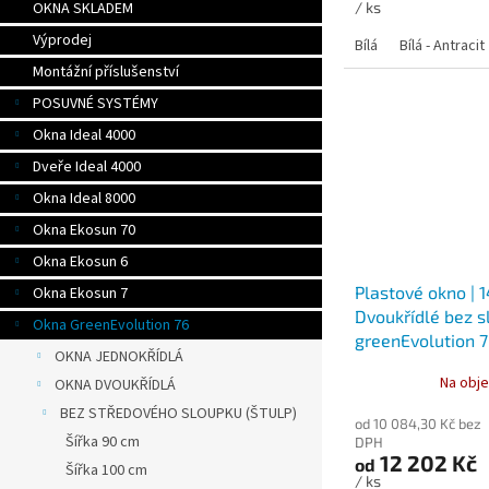
/ ks
OKNA SKLADEM
Výprodej
Bílá
Bílá - Antracit
Montážní příslušenství
POSUVNÉ SYSTÉMY
Okna Ideal 4000
Dveře Ideal 4000
Okna Ideal 8000
Okna Ekosun 70
Okna Ekosun 6
Plastové okno | 
Okna Ekosun 7
Dvoukřídlé bez sl
Okna GreenEvolution 76
greenEvolution 
OKNA JEDNOKŘÍDLÁ
Na obje
OKNA DVOUKŘÍDLÁ
BEZ STŘEDOVÉHO SLOUPKU (ŠTULP)
od 10 084,30 Kč bez
Šířka 90 cm
DPH
12 202 Kč
od
Šířka 100 cm
/ ks