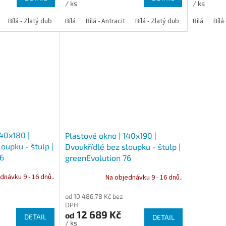
/ ks
/ ks
Bílá - Zlatý dub
Bílá - Tmavý dub
Bílá
Bílá - Antracit
Bílá - Ořech
Bílá - Zlatý dub
Bílá - Mahagon
Bílá - Tmavý
Bílá
Bílá
An
140x180 |
Plastové okno | 140x190 |
oupku - štulp |
Dvoukřídlé bez sloupku - štulp |
76
greenEvolution 76
dnávku 9 - 16 dnů..
Na objednávku 9 - 16 dnů..
od 10 486,78 Kč bez
DPH
12 689 Kč
od
DETAIL
DETAIL
/ ks