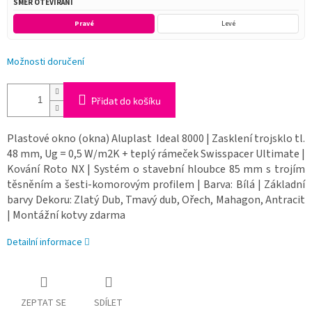
SMĚR OTEVÍRÁNÍ
Pravé
Levé
Možnosti doručení
Přidat do košíku
Plastové okno (okna) Aluplast Ideal 8000 | Zasklení trojsklo tl.
48 mm, Ug = 0,5 W/m2K + teplý rámeček Swisspacer Ultimate |
Kování Roto NX | Systém o stavební hloubce 85 mm s trojím
těsněním a šesti-komorovým profilem | Barva: Bílá | Základní
barvy Dekoru: Zlatý Dub, Tmavý dub, Ořech, Mahagon, Antracit
| Montážní kotvy zdarma
Detailní informace
ZEPTAT SE
SDÍLET