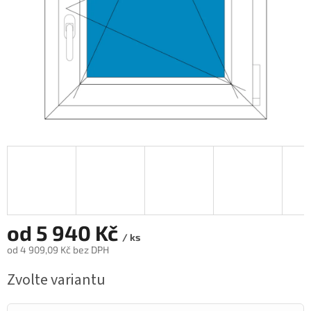
od
5 940 Kč
/ ks
od
4 909,09 Kč
bez DPH
Měrná
Zvolte variantu
cena: