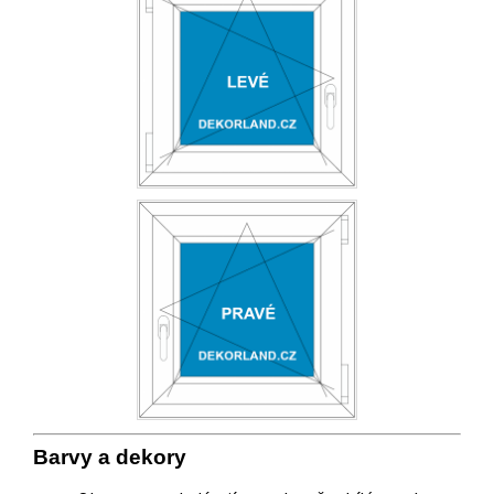
Barvy a
deko
ry