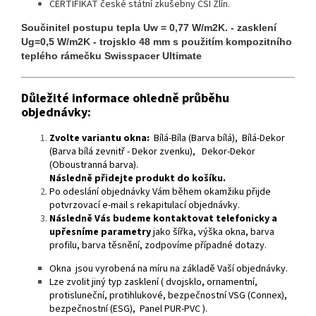
CERTIFIKÁT české státní zkušebny CSI Zlín.
Součinitel postupu tepla Uw = 0,77 W/m2K. - zasklení
Ug=0,5 W/m2K - trojsklo 48 mm s použitím kompozitního
teplého rámečku Swisspacer Ultimate
Důležité informace ohledně průběhu
objednávky:
Zvolte variantu okna:
Bílá-Bíla (Barva bílá), Bílá-Dekor
(Barva bílá zevnitř - Dekor zvenku), Dekor-Dekor
(Oboustranná barva).
Následně přidejte produkt do košíku.
Po odeslání objednávky Vám během okamžiku přijde
potvrzovací e-mail s rekapitulací objednávky.
Následně Vás budeme kontaktovat telefonicky a
upřesníme parametry
jako šířka, výška okna, barva
profilu, barva těsnění, zodpovíme případné dotazy.
Okna jsou vyrobená na míru na základě Vaší objednávky.
Lze zvolit jiný typ zasklení ( dvojsklo, ornamentní,
protisluneční, protihlukové, bezpečnostní VSG (Connex),
bezpečnostní (ESG), Panel PUR-PVC ).