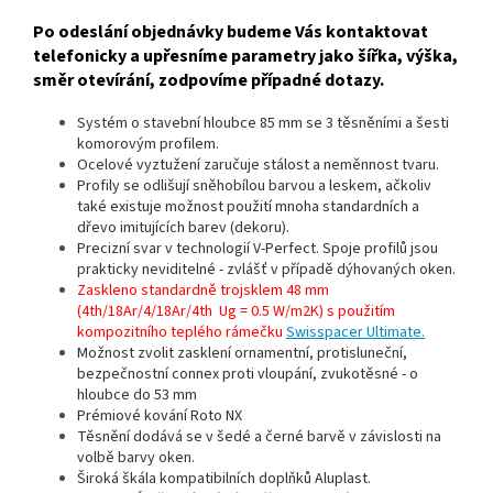
Po odeslání objednávky budeme Vás kontaktovat
telefonicky a upřesníme parametry jako šířka, výška,
směr otevírání, zodpovíme případné dotazy.
Systém o stavební hloubce 85 mm se 3 těsněními a šesti
komorovým profilem.
Ocelové vyztužení zaručuje stálost a neměnnost tvaru.
Profily se odlišují sněhobílou barvou a leskem, ačkoliv
také existuje možnost použití mnoha standardních a
dřevo imitujících barev (dekoru).
Precizní svar v technologií V-Perfect. Spoje profilů jsou
prakticky neviditelné - zvlášť v případě dýhovaných oken.
Zaskleno standardně trojsklem 48 mm
(4th/18Ar/4/18Ar/4th Ug = 0.5 W/m2K) s použitím
kompozitního teplého rámečku
Swisspacer Ultimate.
Možnost zvolit zasklení ornamentní, protisluneční,
bezpečnostní connex proti vloupání, zvukotěsné - o
hloubce do 53 mm
Prémiové kování Roto NX
Těsnění dodává se v šedé a černé barvě v závislosti na
volbě barvy oken.
Široká škála kompatibilních doplňků Aluplast.