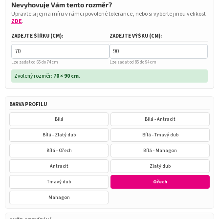
Nevyhovuje Vám tento rozměr?
Upravte si jej na míru v rámci povolené tolerance, nebo si vyberte jinou velikost
ZDE
.
ZADEJTE ŠÍŘKU (CM):
ZADEJTE VÝŠKU (CM):
Lze zadat od 65 do 74 cm
Lze zadat od 85 do 94 cm
Zvolený rozměr:
70 × 90 cm
.
BARVA PROFILU
Bílá
Bílá - Antracit
Bílá - Zlatý dub
Bílá - Tmavý dub
Bílá - Ořech
Bílá - Mahagon
Antracit
Zlatý dub
Tmavý dub
Ořech
Mahagon