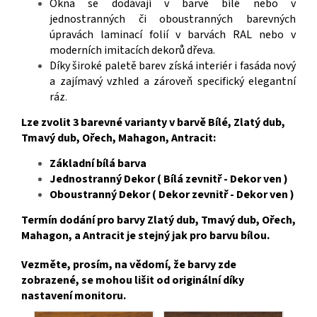
Okna se dodávají v barvě bílé nebo v
jednostranných či oboustranných barevných
úpravách laminací folií v barvách RAL nebo v
moderních imitacích dekorů dřeva.
Díky široké paletě barev získá interiér i fasáda nový
a zajímavý vzhled a zároveň specifický elegantní
ráz
.
Lze zvolit 3 barevné varianty v barvě Bílé, Zlatý dub,
Tmavý dub, Ořech, Mahagon, Antracit:
Základní bílá barva
Jednostranný Dekor ( Bílá zevnitř - Dekor ven )
Oboustranný Dekor ( Dekor zevnitř - Dekor ven )
Termín dodání pro barvy Zlatý dub, Tmavý dub, Ořech,
Mahagon, a Antracit je stejný jak pro barvu bílou.
Vezměte, prosím, na vědomí, že barvy zde
zobrazené, se mohou lišit od originální díky
nastavení monitoru.