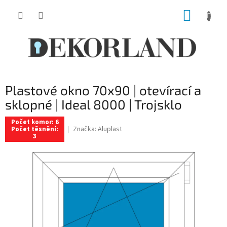
Přejít
NÁKUP
na
obsah
KOŠÍK
Plastové okno 70x90 | otevírací a
sklopné | Ideal 8000 | Trojsklo
Počet komor: 6
Značka:
Aluplast
Počet těsnění:
3