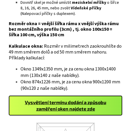
Dovnitř skel je možné umístit
meziskelní mřížky
o šířce
8, 16, 26, 45 mm, nebo zvolit
Vídeňské příčky
(Nalepovací příčky s duplexem).
Rozměr okna = vnější šířka rámu x vnější výška rámu
bez montážního profilu (3cm) , tj. okno 100x150 =
šířka 100 cm, výška 150 cm
Kalkulace okna:
Rozměr v milimetrech zaokrouhlíte do
49 mm směrem dolů a od 50 mm směrem nahoru.
Příklady kalkulací:
Okno 1349x1350 mm, je za cenu okna 1300x1400
mm (130x140 z naše nabídky).
Okno 874x1226 mm, je za cenu okna 900x1200 mm
(90x120 z naše nabídky).
Vysvětlení termínu dodání a způsobu
zaměření oken najdete zde