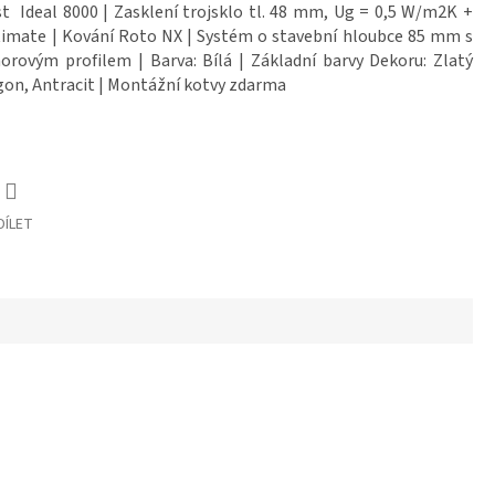
t Ideal 8000 | Zasklení trojsklo tl. 48 mm, Ug = 0,5 W/m2K +
timate | Kování Roto NX | Systém o stavební hloubce 85 mm s
rovým profilem | Barva: Bílá | Základní barvy Dekoru: Zlatý
on, Antracit | Montážní kotvy zdarma
DÍLET