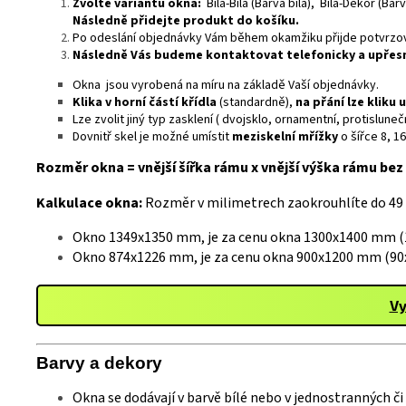
Zvolte variantu okna:
Bílá-Bíla (Barva bílá), Bílá-Dekor (Ba
Následně přidejte produkt do košíku.
Po odeslání objednávky Vám během okamžiku přijde potvrzova
Následně Vás budeme kontaktovat telefonicky a upře
Okna jsou vyrobená na míru na základě Vaší objednávky.
Klika v horní částí křídla
(standardně),
na přání lze kliku 
Lze zvolit jiný typ zasklení ( dvojsklo, ornamentní, protislu
Dovnitř skel je možné umístit
meziskelní mřížky
o šířce 8, 1
Rozměr okna = vnější šířka rámu x vnější výška rámu bez 
Kalkulace okna:
Rozměr v milimetrech zaokrouhlíte do 49
Okno 1349x1350 mm, je za cenu okna 1300x1400 mm (1
Okno 874x1226 mm, je za cenu okna 900x1200 mm (90x
Vy
Barvy a
deko
ry
Okna se dodávají v barvě bílé nebo v jednostranných č