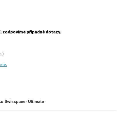
í, zodpovíme případné dotazy.
u).
ate.
ku Swisspacer Ultimate