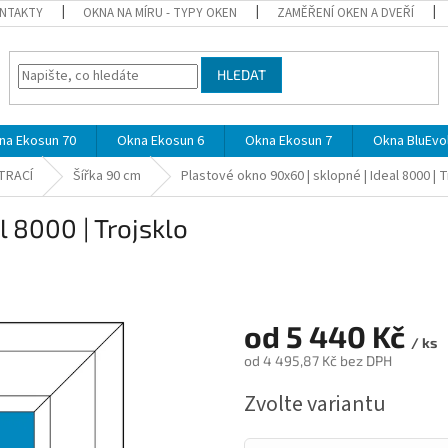
NTAKTY
OKNA NA MÍRU - TYPY OKEN
ZAMĚŘENÍ OKEN A DVEŘÍ
HLEDAT
na Ekosun 70
Okna Ekosun 6
Okna Ekosun 7
Okna BluEvol
TRACÍ
Šířka 90 cm
Plastové okno 90x60 | sklopné | Ideal 8000 | T
l 8000 | Trojsklo
od
5 440 Kč
/ ks
od
4 495,87 Kč
bez DPH
Měrná
Zvolte variantu
cena: