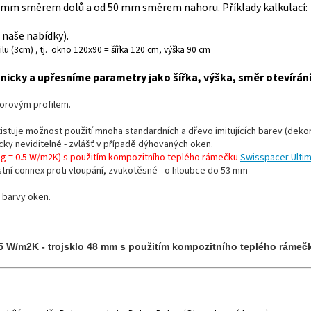
 mm směrem dolů a od 50 mm směrem nahoru. Příklady kalkulací:
naše nabídky).
lu (3cm) , tj. okno 120x90 = šířka 120 cm, výška 90 cm
icky a upřesníme parametry jako šířka, výška, směr otevírán
morovým profilem.
existuje možnost použití mnoha standardních a dřevo imitujících barev (dekor
ticky neviditelné - zvlášť v případě dýhovaných oken.
Ug = 0.5 W/m2K) s použitím kompozitního teplého rámečku
Swisspacer Ultim
stní connex proti vloupání, zvukotěsné - o hloubce do 53 mm
 barvy oken.
,5 W/m2K - trojsklo 48 mm s použitím kompozitního teplého rámeč