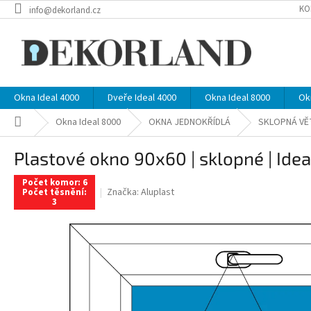
Přejít
KO
info@dekorland.cz
na
obsah
Okna Ideal 4000
Dveře Ideal 4000
Okna Ideal 8000
Ok
Domů
Okna Ideal 8000
OKNA JEDNOKŘÍDLÁ
SKLOPNÁ VĚ
Plastové okno 90x60 | sklopné | Idea
Počet komor: 6
Značka:
Aluplast
Počet těsnění:
3