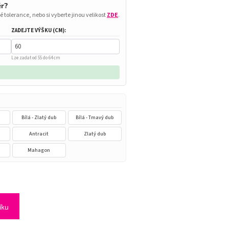
ěr?
é tolerance, nebo si vyberte jinou velikost
ZDE
.
ZADEJTE VÝŠKU (CM):
Lze zadat od 55 do 64 cm
Bílá - Zlatý dub
Bílá - Tmavý dub
n
Antracit
Zlatý dub
Mahagon
íku