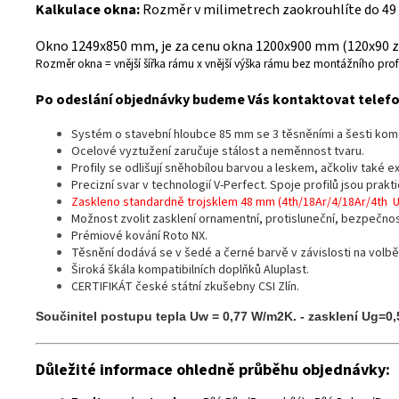
Kalkulace okna:
Rozměr v milimetrech zaokrouhlíte do 49
Okno 1249x850 mm, je za cenu okna 1200x900 mm (120x90 z 
Rozměr okna = vnější šířka rámu x vnější výška rámu bez montážního profi
Po odeslání objednávky budeme Vás kontaktovat telefon
Systém o stavební hloubce 85 mm se 3 těsněními a šesti ko
Ocelové vyztužení zaručuje stálost a neměnnost tvaru.
Profily se odlišují sněhobílou barvou a leskem, ačkoliv také 
Precizní svar v technologií V-Perfect. Spoje profilů jsou prak
Zaskleno standardně trojsklem 48 mm (4th/18Ar/4/18Ar/4th 
Možnost zvolit zasklení ornamentní, protisluneční, bezpečno
Prémiové kování Roto NX.
Těsnění dodává se v šedé a černé barvě v závislosti na volbě
Široká škála kompatibilních doplňků Aluplast.
CERTIFIKÁT české státní zkušebny CSI Zlín.
Součinitel postupu tepla Uw = 0,77 W/m2K. - zasklení Ug=0
Důležité informace ohledně průběhu objednávky: