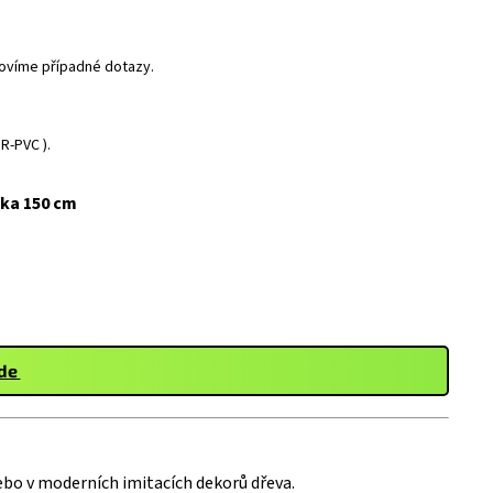
dpovíme případné dotazy.
R-PVC ).
ška 150 cm
zde
ebo v moderních imitacích dekorů dřeva.