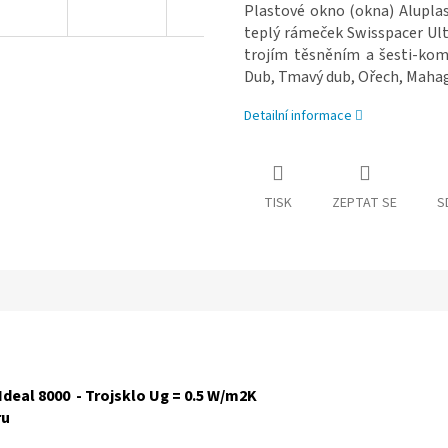
Plastové okno (okna) Aluplas
teplý rámeček Swisspacer Ul
trojím těsněním a šesti-komo
Dub, Tmavý dub, Ořech, Mahag
Detailní informace
TISK
ZEPTAT SE
S
Ideal 8000 - Trojsklo Ug = 0.5 W/m2K
ru