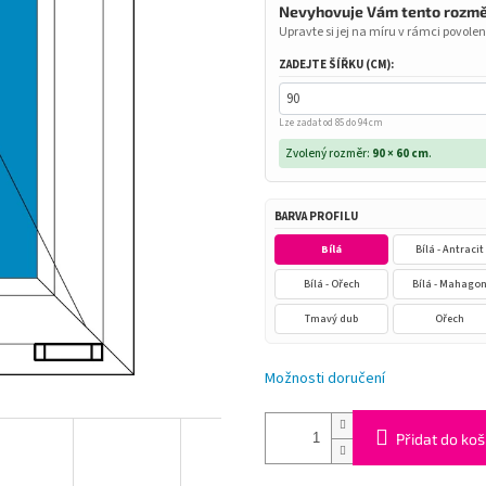
Nevyhovuje Vám tento rozm
Upravte si jej na míru v rámci povolen
ZADEJTE ŠÍŘKU (CM):
Lze zadat od 85 do 94 cm
Zvolený rozměr:
90 × 60 cm
.
BARVA PROFILU
Bílá
Bílá - Antracit
Bílá - Ořech
Bílá - Mahago
Tmavý dub
Ořech
Možnosti doručení
Přidat do koš