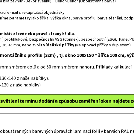
rva bílá zevnitř - Dekor zvenku), Dekor-Dekor (Oboustranná barva).
cí e-mail s rekapitulací objednávky.
sníme parametry
jako šířka, výška okna, barva profilu, barva těsnění, zo
umístit z levé nebo pravé strany křídla
.
neční, protihlukové, bezpečnostní VSG (Connex), bezpečnostní (ESG), Panel PU
6, 26, 45 mm, nebo zvolit
Vídeňské příčky
(Nalepovací příčky s duplexem).
montážního profilu (3cm) , tj. okno 100x150 = šířka 100 cm, vý
 mm směrem dolů a od 50 mm směrem nahoru. Příklady kalkulací:
30x140 z naše nabídky).
120 z naše nabídky).
světlení termínu dodání a způsobu zaměření oken najdete 
i oboustranných barevných úpravách laminací folií v barvách RAL n