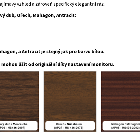
 zajímavý vzhled a zároveň specifický elegantní ráz
.
avý dub, Ořech, Mahagon, Antracit:
agon, a Antracit je stejný jak pro barvu bílou.
mohou lišit od originální díky nastavení monitoru.