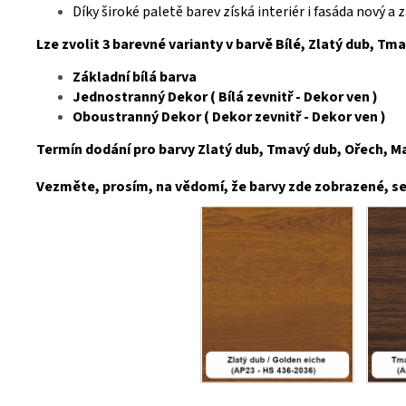
Díky široké paletě barev získá interiér i fasáda nový a
Lze zvolit 3 barevné varianty v barvě Bílé, Zlatý dub, Tm
Základní bílá barva
Jednostranný Dekor ( Bílá zevnitř - Dekor ven )
Oboustranný Dekor ( Dekor zevnitř - Dekor ven )
Termín dodání pro barvy Zlatý dub, Tmavý dub, Ořech, Mah
Vezměte, prosím, na vědomí, že barvy zde zobrazené, se 