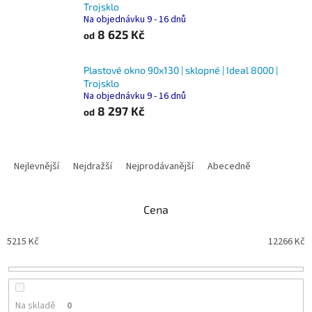
Trojsklo
Na objednávku 9 - 16 dnů
8 625 Kč
od
Plastové okno 90x130 | sklopné | Ideal 8000 |
Trojsklo
Na objednávku 9 - 16 dnů
8 297 Kč
od
Ř
a
Nejlevnější
Nejdražší
Nejprodávanější
Abecedně
z
e
n
Cena
í
p
5215
Kč
12266
Kč
r
o
d
u
Na skladě
0