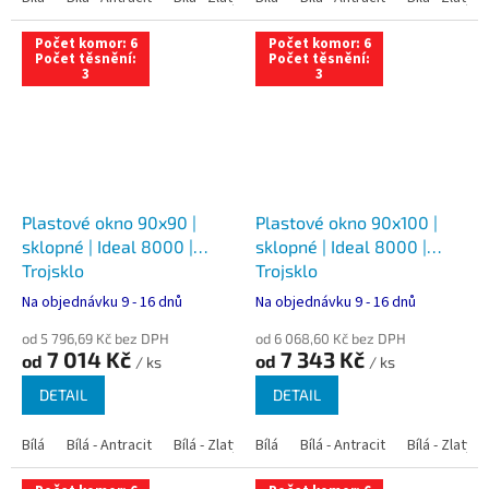
Počet komor: 6
Počet komor: 6
Počet těsnění:
Počet těsnění:
3
3
Plastové okno 90x90 |
Plastové okno 90x100 |
sklopné | Ideal 8000 |
sklopné | Ideal 8000 |
Trojsklo
Trojsklo
Na objednávku 9 - 16 dnů
Na objednávku 9 - 16 dnů
od 5 796,69 Kč bez DPH
od 6 068,60 Kč bez DPH
7 014 Kč
7 343 Kč
od
od
/ ks
/ ks
DETAIL
DETAIL
Bílá
Bílá - Antracit
Bílá - Zlatý dub
Bílá
Bílá - Tmavý dub
Bílá - Antracit
Bílá - Zlatý 
Bílá - Ořec