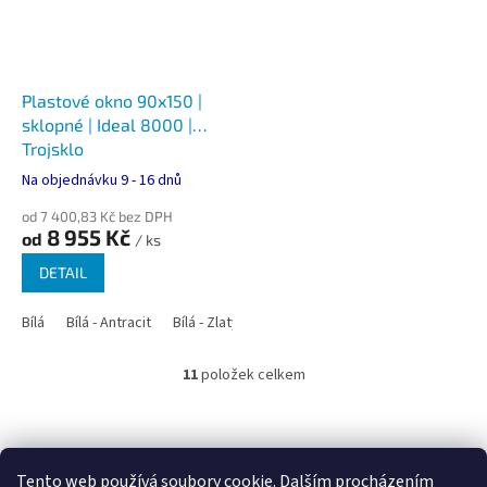
Plastové okno 90x150 |
sklopné | Ideal 8000 |
Trojsklo
Na objednávku 9 - 16 dnů
od 7 400,83 Kč bez DPH
8 955 Kč
od
/ ks
DETAIL
Bílá
Bílá - Antracit
Bílá - Zlatý dub
Bílá - Tmavý dub
Bílá - Ořec
11
položek celkem
O
v
l
Z
á
á
Google.cz
Zboží.cz
Heureka.cz
NajduZboží.cz
d
p
Tento web používá soubory cookie. Dalším procházením
a