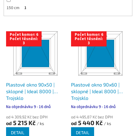
150 cm
1
V
Počet komor: 6
Počet komor: 6
ý
Počet těsnění:
Počet těsnění:
3
3
p
i
s
p
r
o
d
Plastové okno 90x50 |
Plastové okno 90x60 |
u
sklopné | Ideal 8000 |
sklopné | Ideal 8000 |
k
Trojsklo
Trojsklo
t
Na objednávku 9 - 16 dnů
Na objednávku 9 - 16 dnů
ů
od 4 309,92 Kč bez DPH
od 4 495,87 Kč bez DPH
5 215 Kč
5 440 Kč
od
od
/ ks
/ ks
DETAIL
DETAIL