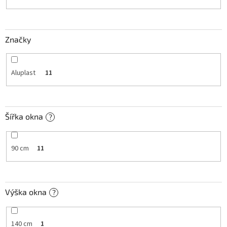
k
t
ů
Značky
Aluplast
11
Šířka okna
?
90 cm
11
Výška okna
?
140 cm
1