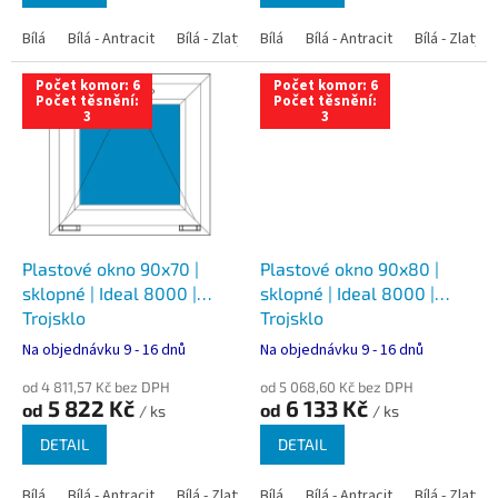
Bílá
Bílá - Antracit
Bílá - Zlatý dub
Bílá
Bílá - Tmavý dub
Bílá - Antracit
Bílá - Zlatý 
Bílá - Ořec
Počet komor: 6
Počet komor: 6
Počet těsnění:
Počet těsnění:
3
3
Plastové okno 90x70 |
Plastové okno 90x80 |
sklopné | Ideal 8000 |
sklopné | Ideal 8000 |
Trojsklo
Trojsklo
Na objednávku 9 - 16 dnů
Na objednávku 9 - 16 dnů
od 4 811,57 Kč bez DPH
od 5 068,60 Kč bez DPH
5 822 Kč
6 133 Kč
od
od
/ ks
/ ks
DETAIL
DETAIL
Bílá
Bílá - Antracit
Bílá - Zlatý dub
Bílá
Bílá - Tmavý dub
Bílá - Antracit
Bílá - Zlatý 
Bílá - Ořec