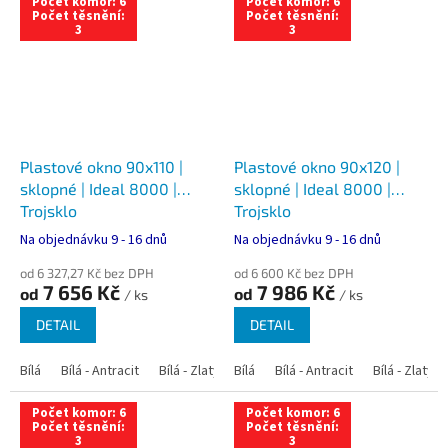
Počet komor: 6
Počet komor: 6
Počet těsnění:
Počet těsnění:
3
3
Plastové okno 90x110 |
Plastové okno 90x120 |
sklopné | Ideal 8000 |
sklopné | Ideal 8000 |
Trojsklo
Trojsklo
Na objednávku 9 - 16 dnů
Na objednávku 9 - 16 dnů
od 6 327,27 Kč bez DPH
od 6 600 Kč bez DPH
7 656 Kč
7 986 Kč
od
od
/ ks
/ ks
DETAIL
DETAIL
Bílá
Bílá - Antracit
Bílá - Zlatý dub
Bílá
Bílá - Tmavý dub
Bílá - Antracit
Bílá - Zlatý 
Bílá - Ořec
Počet komor: 6
Počet komor: 6
Počet těsnění:
Počet těsnění:
3
3