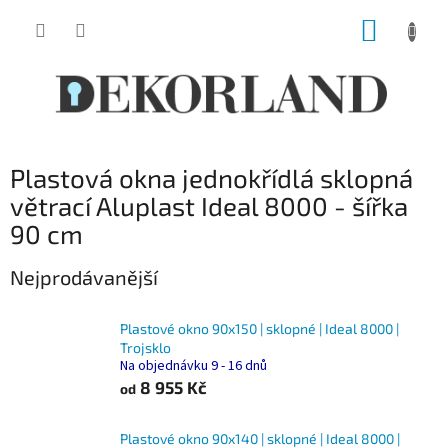
Přejít
NÁKUP
na
obsah
KOŠÍK
Plastová okna jednokřídlá sklopná
větrací Aluplast Ideal 8000 - šířka
90 cm
Nejprodávanější
Plastové okno 90x150 | sklopné | Ideal 8000 |
Trojsklo
Na objednávku 9 - 16 dnů
8 955 Kč
od
Plastové okno 90x140 | sklopné | Ideal 8000 |