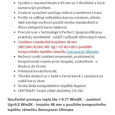
Systém o stavební hloubce 85 mm se 3 těsněními a šesti
komorovým profilem.
Ocelové vyztužení zaručuje stálost a neměnnost tvaru.
Profily se odlišují sněhobílou barvou a leskem, ačkoliv
také existuje možnost použití mnoha standardních a
dřevo imitujících barev (dekoru).
Precizní svar v technologií V-Perfect. Spoje profilů jsou
prakticky neviditelné - zvlášť v případě dýhovaných oken.
Zaskleno standardně trojsklem 48 mm
(4th/18Ar/4/18Ar/4th Ug = 0.5 W/m2K) s použitím
kompozitního teplého rámečku
Swisspacer Ultimate.
Možnost zvolit zasklení ornamentní, protisluneční,
bezpečnostní connex proti vloupání, zvukotěsné - o
hloubce do 53 mm
Prémiové kování Roto NX.
Těsnění dodává se v šedé a černé barvě v závislosti na
volbě barvy oken.
Široká škála kompatibilních doplňků Aluplast.
CERTIFIKÁT české státní zkušebny CSI Zlín.
Součinitel postupu tepla Uw = 0,77 W/m2K. - zasklení
Ug=0,5 W/m2K - trojsklo 48 mm s použitím kompozitního
teplého rámečku Swisspacer Ultimate