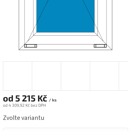
od
5 215 Kč
/ ks
od
4 309,92 Kč
bez DPH
Měrná
Zvolte variantu
cena: