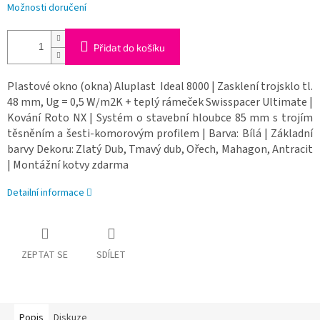
Možnosti doručení
Přidat do košíku
Plastové okno (okna) Aluplast Ideal 8000 | Zasklení trojsklo tl.
48 mm, Ug = 0,5 W/m2K + teplý rámeček Swisspacer Ultimate |
Kování Roto NX | Systém o stavební hloubce 85 mm s trojím
těsněním a šesti-komorovým profilem | Barva: Bílá | Základní
barvy Dekoru: Zlatý Dub, Tmavý dub, Ořech, Mahagon, Antracit
| Montážní kotvy zdarma
Detailní informace
ZEPTAT SE
SDÍLET
Popis
Diskuze