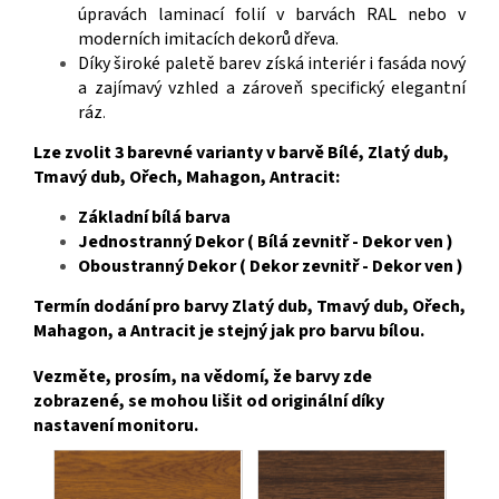
úpravách laminací folií v barvách RAL nebo v
moderních imitacích dekorů dřeva.
Díky široké paletě barev získá interiér i fasáda nový
a zajímavý vzhled a zároveň specifický elegantní
ráz
.
Lze zvolit 3 barevné varianty v barvě Bílé, Zlatý dub,
Tmavý dub, Ořech, Mahagon, Antracit:
Základní bílá barva
Jednostranný Dekor ( Bílá zevnitř - Dekor ven )
Oboustranný Dekor ( Dekor zevnitř - Dekor ven )
Termín dodání pro barvy Zlatý dub, Tmavý dub, Ořech,
Mahagon, a Antracit je stejný jak pro barvu bílou.
Vezměte, prosím, na vědomí, že barvy zde
zobrazené, se mohou lišit od originální díky
nastavení monitoru.