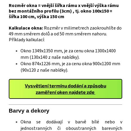
Rozměr okna = vnější šířka rámu x vnější výška rámu
bez montážního profilu (3cm) , tj. okno 100x150 =
šířka 100 cm, výška 150 cm
Kalkulace okna:
Rozměr v milimetrech zaokrouhlíte do
49 mm směrem dolů a od 50 mm směrem nahoru.
Příklady kalkulací:
Okno 1349x1350 mm, je za cenu okna 1300x1400
mm (130x140 z naše nabídky).
Okno 874x1226 mm, je za cenu okna 900x1200 mm
(90x120 z naše nabídky).
Vysvětlení termínu dodání a způsobu
zaměření oken najdete zde
Barvy a
deko
ry
Okna se dodávají v barvě bílé nebo v
jednostranných či oboustranných barevných