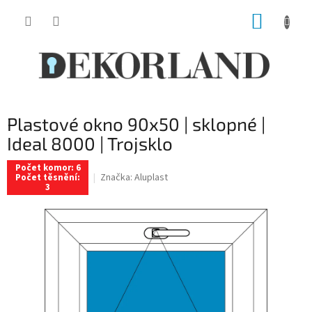
Přejít
NÁKUP
na
obsah
KOŠÍK
Plastové okno 90x50 | sklopné |
Ideal 8000 | Trojsklo
Počet komor: 6
Značka:
Aluplast
Počet těsnění:
3