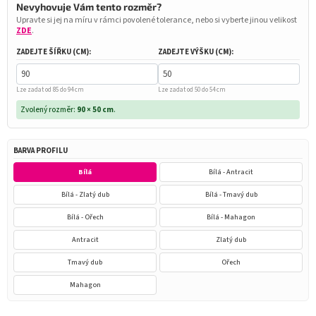
Nevyhovuje Vám tento rozměr?
Upravte si jej na míru v rámci povolené tolerance, nebo si vyberte jinou velikost
ZDE
.
ZADEJTE ŠÍŘKU (CM):
ZADEJTE VÝŠKU (CM):
Lze zadat od 85 do 94 cm
Lze zadat od 50 do 54 cm
Zvolený rozměr:
90 × 50 cm
.
BARVA PROFILU
Bílá
Bílá - Antracit
Bílá - Zlatý dub
Bílá - Tmavý dub
Bílá - Ořech
Bílá - Mahagon
Antracit
Zlatý dub
Tmavý dub
Ořech
Mahagon