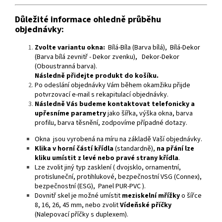
Důležité informace ohledně průběhu
objednávky:
Zvolte variantu okna:
Bílá-Bíla (Barva bílá), Bílá-Dekor
(Barva bílá zevnitř - Dekor zvenku), Dekor-Dekor
(Oboustranná barva).
Následně přidejte produkt do košíku.
Po odeslání objednávky Vám během okamžiku přijde
potvrzovací e-mail s rekapitulací objednávky.
Následně Vás budeme kontaktovat telefonicky a
upřesníme parametry
jako šířka, výška okna, barva
profilu, barva těsnění, zodpovíme případné dotazy.
Okna jsou vyrobená na míru na základě Vaší objednávky.
Klika v horní částí křídla
(standardně),
na přání lze
kliku umístit z levé nebo pravé strany křídla
.
Lze zvolit jiný typ zasklení ( dvojsklo, ornamentní,
protisluneční, protihlukové, bezpečnostní VSG (Connex),
bezpečnostní (ESG), Panel PUR-PVC ).
Dovnitř skel je možné umístit
meziskelní mřížky
o šířce
8, 16, 26, 45 mm, nebo zvolit
Vídeňské příčky
(Nalepovací příčky s duplexem).