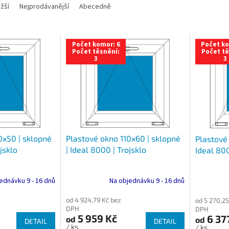
žší
Nejprodávanější
Abecedně
Počet komor: 6
Počet ko
Počet těsnění:
Počet tě
3
3
0x50 | sklopné
Plastové okno 110x60 | sklopné
Plastové 
jsklo
| Ideal 8000 | Trojsklo
Ideal 800
ednávku 9 - 16 dnů
Na objednávku 9 - 16 dnů
od 4 924,79 Kč bez
od 5 270,25
DPH
DPH
5 959 Kč
6 37
od
od
DETAIL
DETAIL
/ ks
/ ks