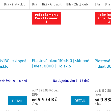
Bílá - Zlatý dub
Bílá - Tmavý dub
Bílá
Bílá - Antracit
Bílá - Ořech
Bílá - Zlatý dub
Bílá - Mahagon
Bílá - Tmavý
Bílá
Bílá
An
Počet komor: 6
Počet ko
Počet těsnění:
Počet tě
3
3
Plastové okno 110x140 | sklopné
0x130 | sklopné
Plastové
| Ideal 8000 | Trojsklo
jsklo
| Ideal 8
Na objednávku 9 - 16 dnů
ednávku 9 - 16 dnů
od 7 828,93 Kč bez
od 8 130,58
DPH
DPH
9 473 Kč
9 83
od
od
DETAIL
DETAIL
/ ks
/ ks