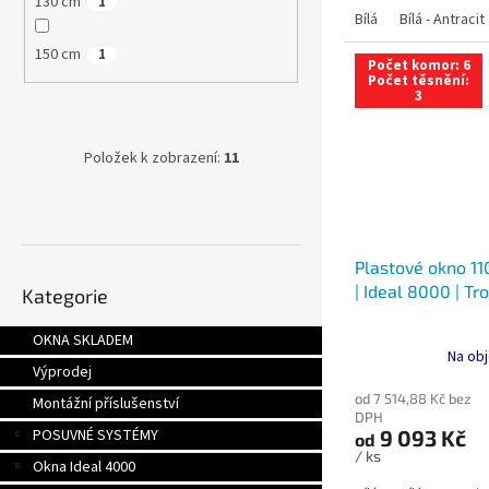
130 cm
1
Bílá
Bílá - Antracit
150 cm
1
Počet komor: 6
Počet těsnění:
3
Položek k zobrazení:
11
Plastové okno 11
Přeskočit
| Ideal 8000 | Tro
Kategorie
kategorie
OKNA SKLADEM
Na obj
Výprodej
od 7 514,88 Kč bez
Montážní příslušenství
DPH
9 093 Kč
POSUVNÉ SYSTÉMY
od
/ ks
Okna Ideal 4000