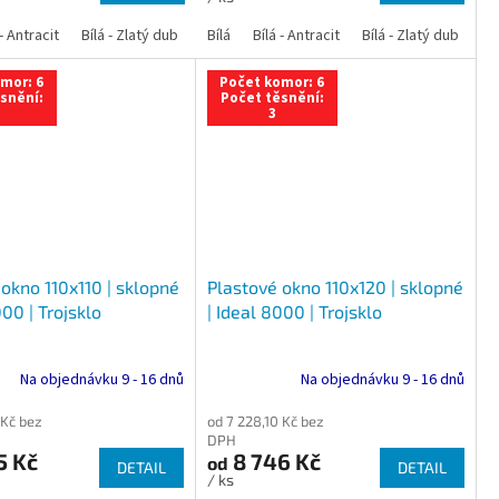
 dub
 - Antracit
tracit
Bílá - Ořech
Zlatý dub
Bílá - Zlatý dub
Tmavý dub
Bílá - Mahagon
Bílá - Tmavý dub
Bílá
Ořech
Bílá - Antracit
Antracit
Mahagon
Bílá - Ořech
Zlatý dub
Bílá - Zlatý dub
Tmavý dub
Bílá - Mah
Bí
mor: 6
Počet komor: 6
snění:
Počet těsnění:
3
okno 110x110 | sklopné
Plastové okno 110x120 | sklopné
000 | Trojsklo
| Ideal 8000 | Trojsklo
Na objednávku 9 - 16 dnů
Na objednávku 9 - 16 dnů
 Kč bez
od 7 228,10 Kč bez
DPH
5 Kč
8 746 Kč
od
DETAIL
DETAIL
/ ks