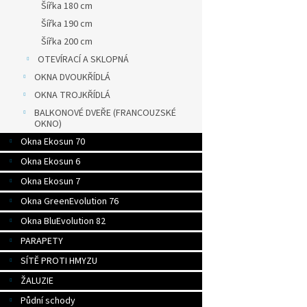
Šířka 180 cm
Šířka 190 cm
Šířka 200 cm
OTEVÍRACÍ A SKLOPNÁ
OKNA DVOUKŘÍDLÁ
OKNA TROJKŘÍDLÁ
BALKONOVÉ DVEŘE (FRANCOUZSKÉ
OKNO)
Okna Ekosun 70
Okna Ekosun 6
Okna Ekosun 7
Okna GreenEvolution 76
Okna BluEvolution 82
PARAPETY
SÍTĚ PROTI HMYZU
ŽALUZIE
Půdní schody