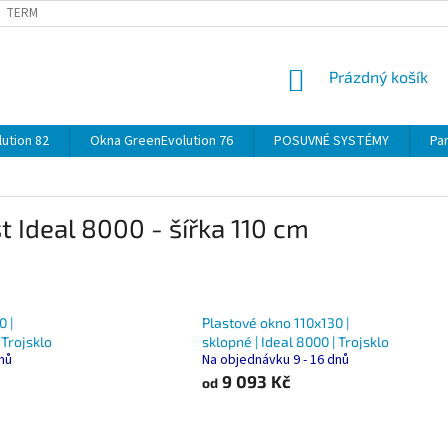
TERMÍNY
DOPRAVA
OBJEDNÁVKA KROK ZA KROKEM
SPECIF
NÁKUPNÍ
Prázdný košík
KOŠÍK
ution 82
Okna GreenEvolution 76
POSUVNÉ SYSTÉMY
Par
t Ideal 8000 - šířka 110 cm
0 |
Plastové okno 110x130 |
 Trojsklo
sklopné | Ideal 8000 | Trojsklo
dnů
Na objednávku 9 - 16 dnů
9 093 Kč
od