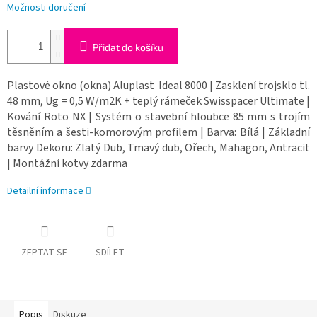
Možnosti doručení
Přidat do košíku
Plastové okno (okna) Aluplast Ideal 8000 | Zasklení trojsklo tl.
48 mm, Ug = 0,5 W/m2K + teplý rámeček Swisspacer Ultimate |
Kování Roto NX | Systém o stavební hloubce 85 mm s trojím
těsněním a šesti-komorovým profilem | Barva: Bílá | Základní
barvy Dekoru: Zlatý Dub, Tmavý dub, Ořech, Mahagon, Antracit
| Montážní kotvy zdarma
Detailní informace
ZEPTAT SE
SDÍLET
Popis
Diskuze