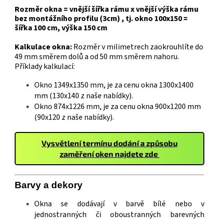
Rozměr okna = vnější šířka rámu x vnější výška rámu
bez montážního profilu (3cm) , tj. okno 100x150 =
šířka 100 cm, výška 150 cm
Kalkulace okna:
Rozměr v milimetrech zaokrouhlíte do
49 mm směrem dolů a od 50 mm směrem nahoru.
Příklady kalkulací:
Okno 1349x1350 mm, je za cenu okna 1300x1400
mm (130x140 z naše nabídky).
Okno 874x1226 mm, je za cenu okna 900x1200 mm
(90x120 z naše nabídky).
Vysvětlení termínu dodání a způsobu
zaměření oken najdete zde
Barvy a
deko
ry
Okna se dodávají v barvě bílé nebo v
jednostranných či oboustranných barevných