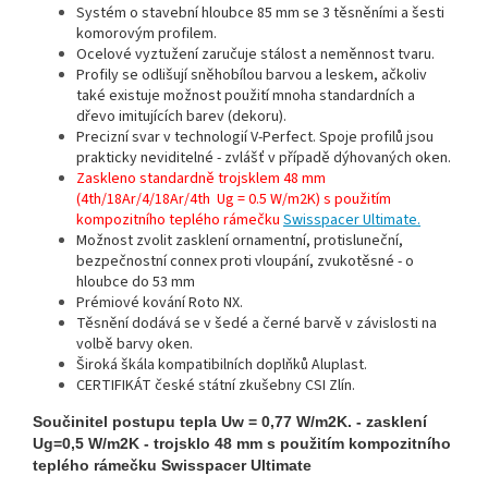
Systém o stavební hloubce 85 mm se 3 těsněními a šesti
komorovým profilem.
Ocelové vyztužení zaručuje stálost a neměnnost tvaru.
Profily se odlišují sněhobílou barvou a leskem, ačkoliv
také existuje možnost použití mnoha standardních a
dřevo imitujících barev (dekoru).
Precizní svar v technologií V-Perfect. Spoje profilů jsou
prakticky neviditelné - zvlášť v případě dýhovaných oken.
Zaskleno standardně trojsklem 48 mm
(4th/18Ar/4/18Ar/4th Ug = 0.5 W/m2K) s použitím
kompozitního teplého rámečku
Swisspacer Ultimate.
Možnost zvolit zasklení ornamentní, protisluneční,
bezpečnostní connex proti vloupání, zvukotěsné - o
hloubce do 53 mm
Prémiové kování Roto NX.
Těsnění dodává se v šedé a černé barvě v závislosti na
volbě barvy oken.
Široká škála kompatibilních doplňků Aluplast.
CERTIFIKÁT české státní zkušebny CSI Zlín.
Součinitel postupu tepla Uw = 0,77 W/m2K. - zasklení
Ug=0,5 W/m2K - trojsklo 48 mm s použitím kompozitního
teplého rámečku Swisspacer Ultimate