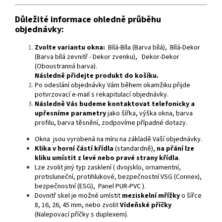
Důležité informace ohledně průběhu
objednávky:
Zvolte variantu okna:
Bílá-Bíla (Barva bílá), Bílá-Dekor
(Barva bílá zevnitř - Dekor zvenku), Dekor-Dekor
(Oboustranná barva).
Následně přidejte produkt do košíku.
Po odeslání objednávky Vám během okamžiku přijde
potvrzovací e-mail s rekapitulací objednávky.
Následně Vás budeme kontaktovat telefonicky a
upřesníme parametry
jako šířka, výška okna, barva
profilu, barva těsnění, zodpovíme případné dotazy.
Okna jsou vyrobená na míru na základě Vaší objednávky.
Klika v horní částí křídla
(standardně),
na přání lze
kliku umístit z levé nebo pravé strany křídla
.
Lze zvolit jiný typ zasklení ( dvojsklo, ornamentní,
protisluneční, protihlukové, bezpečnostní VSG (Connex),
bezpečnostní (ESG), Panel PUR-PVC ).
Dovnitř skel je možné umístit
meziskelní mřížky
o šířce
8, 16, 26, 45 mm, nebo zvolit
Vídeňské příčky
(Nalepovací příčky s duplexem).