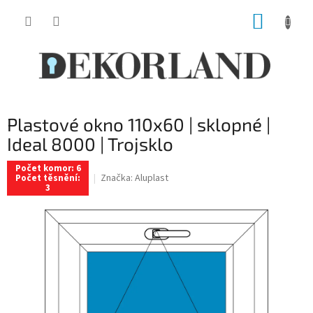
Přejít
NÁKUP
na
obsah
KOŠÍK
Plastové okno 110x60 | sklopné |
Ideal 8000 | Trojsklo
Počet komor: 6
Značka:
Aluplast
Počet těsnění:
3