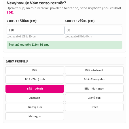
Nevyhovuje Vám tento rozměr?
Upravte si jej na míru v rámci povolené tolerance, nebo si vyberte jinou velikost
ZDE
.
ZADEJTE ŠÍŘKU (CM):
ZADEJTE VÝŠKU (CM):
Lze zadat od 105 do 114 cm
Lze zadat od 55 do 64 cm
Zvolený rozměr:
110 × 60 cm
.
BARVA PROFILU
Bílá
Bílá - Antracit
Bílá - Zlatý dub
Bílá - Tmavý dub
Bílá - Ořech
Bílá - Mahagon
Antracit
Zlatý dub
Tmavý dub
Ořech
Mahagon