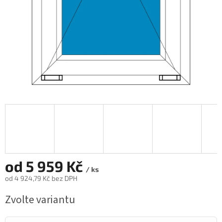
od
5 959 Kč
/ ks
od
4 924,79 Kč
bez DPH
Měrná
Zvolte variantu
cena: