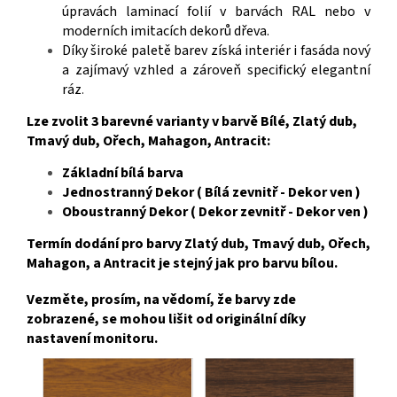
úpravách laminací folií v barvách RAL nebo v
moderních imitacích dekorů dřeva.
Díky široké paletě barev získá interiér i fasáda nový
a zajímavý vzhled a zároveň specifický elegantní
ráz
.
Lze zvolit 3 barevné varianty v barvě Bílé, Zlatý dub,
Tmavý dub, Ořech, Mahagon, Antracit:
Základní bílá barva
Jednostranný Dekor ( Bílá zevnitř - Dekor ven )
Oboustranný Dekor ( Dekor zevnitř - Dekor ven )
Termín dodání pro barvy Zlatý dub, Tmavý dub, Ořech,
Mahagon, a Antracit je stejný jak pro barvu bílou.
Vezměte, prosím, na vědomí, že barvy zde
zobrazené, se mohou lišit od originální díky
nastavení monitoru.