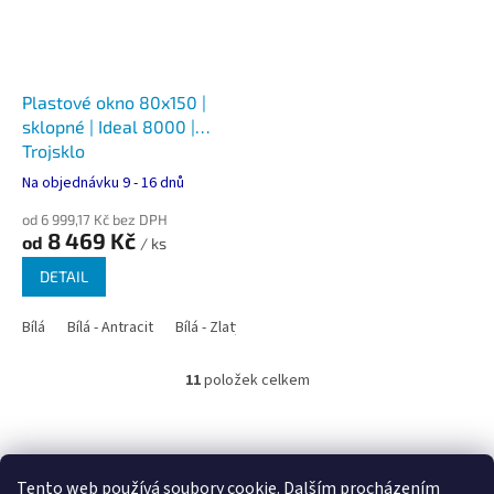
Plastové okno 80x150 |
sklopné | Ideal 8000 |
Trojsklo
Na objednávku 9 - 16 dnů
od 6 999,17 Kč bez DPH
8 469 Kč
od
/ ks
DETAIL
Bílá
Bílá - Antracit
Bílá - Zlatý dub
Bílá - Tmavý dub
Bílá - Ořec
11
položek celkem
O
v
l
Z
á
á
Google.cz
Zboží.cz
Heureka.cz
NajduZboží.cz
d
p
Tento web používá soubory cookie. Dalším procházením
a