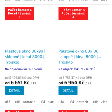
Počet komor: 6
Počet komor: 6
Počet těsnění:
Počet těsnění:
3
3
Plastové okno 80x90 |
Plastové okno 80x100 |
sklopné | Ideal 8000 |
sklopné | Ideal 8000 |
Trojsklo
Trojsklo
Na objednávku 9 - 16 dnů
Na objednávku 9 - 16 dnů
od 5 496,69 Kč bez DPH
od 5 755,37 Kč bez DPH
6 651 Kč
6 964 Kč
od
od
/ ks
/ ks
DETAIL
DETAIL
Bílá
Bílá - Antracit
Bílá - Zlatý dub
Bílá
Bílá - Tmavý dub
Bílá - Antracit
Bílá - Zlatý 
Bílá - Ořec