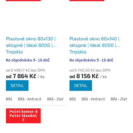
Plastové okno 80x130 |
Plastové okno 80x140 |
sklopné | Ideal 8000 |
sklopné | Ideal 8000 |
Trojsklo
Trojsklo
Na objednávku 9 - 16 dnů
Na objednávku 9 - 16 dnů
od 6 499,17 Kč bez DPH
od 6 740,50 Kč bez DPH
7 864 Kč
8 156 Kč
od
od
/ ks
/ ks
DETAIL
DETAIL
Bílá
Bílá - Antracit
Bílá - Zlatý dub
Bílá
Bílá - Tmavý dub
Bílá - Antracit
Bílá - Zlatý 
Bílá - Ořec
Počet komor: 6
Počet těsnění:
3