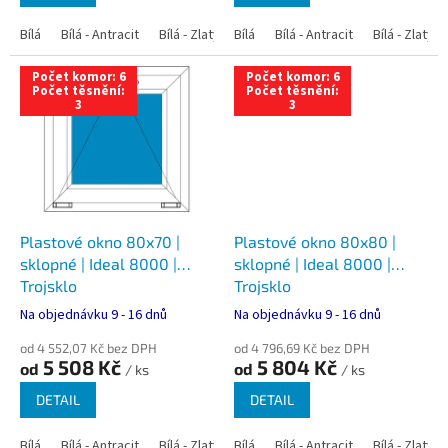
Bílá
Bílá - Antracit
Bílá - Zlatý dub
Bílá
Bílá - Tmavý dub
Bílá - Antracit
Bílá - Zlatý 
Bílá - Ořec
Počet komor: 6
Počet komor: 6
Počet těsnění:
Počet těsnění:
3
3
Plastové okno 80x70 |
Plastové okno 80x80 |
sklopné | Ideal 8000 |
sklopné | Ideal 8000 |
Trojsklo
Trojsklo
Na objednávku 9 - 16 dnů
Na objednávku 9 - 16 dnů
od 4 552,07 Kč bez DPH
od 4 796,69 Kč bez DPH
5 508 Kč
5 804 Kč
od
od
/ ks
/ ks
DETAIL
DETAIL
Bílá
Bílá - Antracit
Bílá - Zlatý dub
Bílá
Bílá - Tmavý dub
Bílá - Antracit
Bílá - Zlatý 
Bílá - Ořec