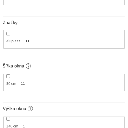
k
t
ů
Značky
Aluplast
11
Šířka okna
?
80 cm
11
Výška okna
?
140 cm
1