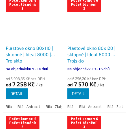
Počet komor: 6
Počet komor: 6
Počet těsnění:
Počet těsnění:
3
3
Plastové okno 80x110 |
Plastové okno 80x120 |
sklopné | Ideal 8000 |
sklopné | Ideal 8000 |
Trojsklo
Trojsklo
Na objednávku 9 - 16 dnů
Na objednávku 9 - 16 dnů
od 5 998,35 Kč bez DPH
od 6 256,20 Kč bez DPH
7 258 Kč
7 570 Kč
od
od
/ ks
/ ks
DETAIL
DETAIL
Bílá
Bílá - Antracit
Bílá - Zlatý dub
Bílá
Bílá - Tmavý dub
Bílá - Antracit
Bílá - Zlatý 
Bílá - Ořec
Počet komor: 6
Počet komor: 6
Počet těsnění:
Počet těsnění:
3
3