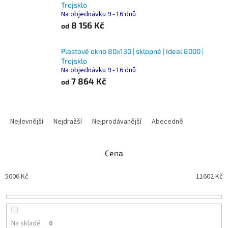
Trojsklo
Na objednávku 9 - 16 dnů
8 156 Kč
od
Plastové okno 80x130 | sklopné | Ideal 8000 |
Trojsklo
Na objednávku 9 - 16 dnů
7 864 Kč
od
Ř
a
Nejlevnější
Nejdražší
Nejprodávanější
Abecedně
z
e
n
Cena
í
p
5006
Kč
11602
Kč
r
o
d
u
Na skladě
0