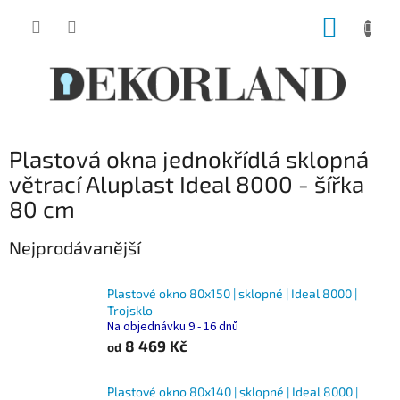
Přejít
NÁKUP
na
obsah
KOŠÍK
Plastová okna jednokřídlá sklopná
větrací Aluplast Ideal 8000 - šířka
80 cm
Nejprodávanější
Plastové okno 80x150 | sklopné | Ideal 8000 |
Trojsklo
Na objednávku 9 - 16 dnů
8 469 Kč
od
Plastové okno 80x140 | sklopné | Ideal 8000 |