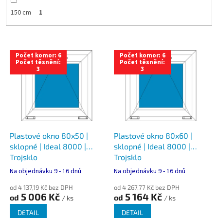
150 cm
1
V
Počet komor: 6
Počet komor: 6
ý
Počet těsnění:
Počet těsnění:
3
3
p
i
s
p
r
o
d
Plastové okno 80x50 |
Plastové okno 80x60 |
u
sklopné | Ideal 8000 |
sklopné | Ideal 8000 |
k
Trojsklo
Trojsklo
t
Na objednávku 9 - 16 dnů
Na objednávku 9 - 16 dnů
ů
od 4 137,19 Kč bez DPH
od 4 267,77 Kč bez DPH
5 006 Kč
5 164 Kč
od
od
/ ks
/ ks
DETAIL
DETAIL