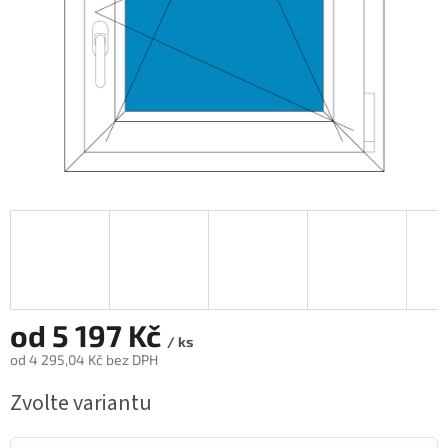
od
5 197 Kč
/ ks
od
4 295,04 Kč
bez DPH
Měrná
Zvolte variantu
cena: