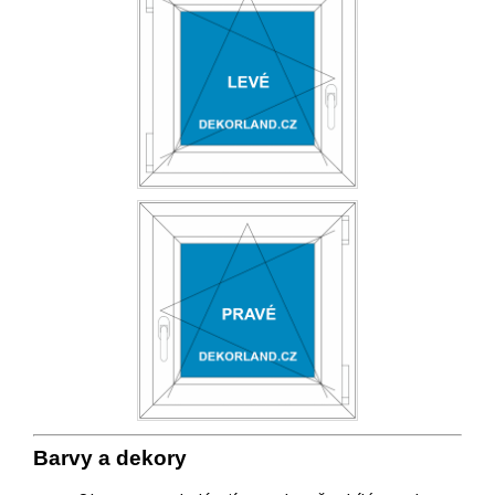
Barvy a
deko
ry