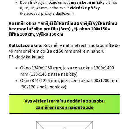
Dovnitř skel je možné umístit
meziskelní mřížky
o šířce
8, 16, 26, 45 mm, nebo zvolit
Vídeňské příčky
(Nalepovací příčky s duplexem).
Rozměr okna = vnější šířka rámu x vnější výška rámu
bez montážního profilu (3cm) , tj. okno 100x150 =
šířka 100 cm, výška 150 cm
Kalkulace okna:
Rozměr v milimetrech zaokrouhlíte do
49 mm směrem dolů a od 50 mm směrem nahoru.
Příklady kalkulací:
Okno 1349x1350 mm, je za cenu okna 1300x1400
mm (130x140 z naše nabídky).
Okno 874x1226 mm, je za cenu okna 900x1200 mm
(90x120 z naše nabídky).
Vysvětlení termínu dodání a způsobu
zaměření oken najdete zde