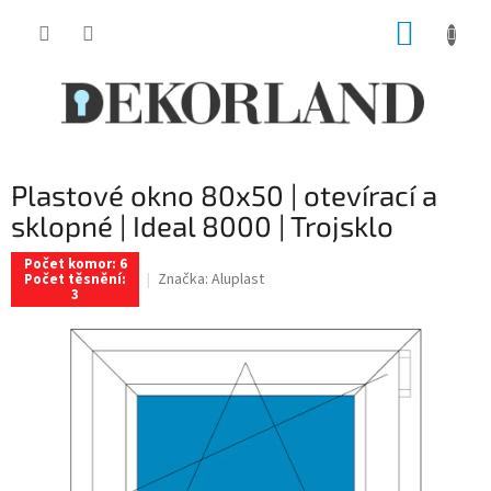
Přejít
NÁKUP
na
obsah
KOŠÍK
Plastové okno 80x50 | otevírací a
sklopné | Ideal 8000 | Trojsklo
Počet komor: 6
Značka:
Aluplast
Počet těsnění:
3