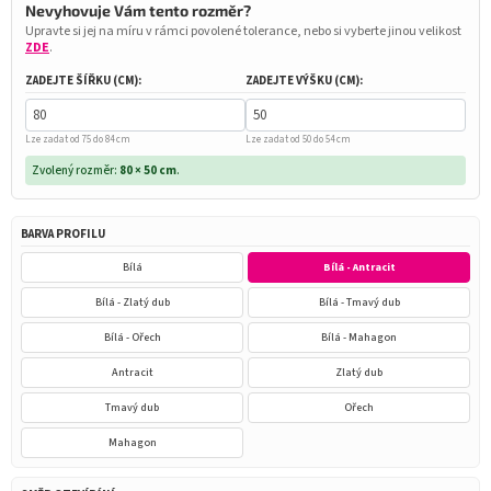
Nevyhovuje Vám tento rozměr?
Upravte si jej na míru v rámci povolené tolerance, nebo si vyberte jinou velikost
ZDE
.
ZADEJTE ŠÍŘKU (CM):
ZADEJTE VÝŠKU (CM):
Lze zadat od 75 do 84 cm
Lze zadat od 50 do 54 cm
Zvolený rozměr:
80 × 50 cm
.
BARVA PROFILU
Bílá
Bílá - Antracit
Bílá - Zlatý dub
Bílá - Tmavý dub
Bílá - Ořech
Bílá - Mahagon
Antracit
Zlatý dub
Tmavý dub
Ořech
Mahagon