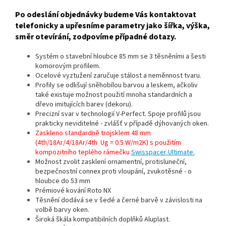
Po odeslání objednávky budeme Vás kontaktovat
telefonicky a upřesníme parametry jako šířka, výška,
směr otevírání, zodpovíme případné dotazy.
Systém o stavební hloubce 85 mm se 3 těsněními a šesti
komorovým profilem.
Ocelové vyztužení zaručuje stálost a neměnnost tvaru.
Profily se odlišují sněhobílou barvou a leskem, ačkoliv
také existuje možnost použití mnoha standardních a
dřevo imitujících barev (dekoru).
Precizní svar v technologií V-Perfect. Spoje profilů jsou
prakticky neviditelné - zvlášť v případě dýhovaných oken.
Zaskleno standardně trojsklem 48 mm
(4th/18Ar/4/18Ar/4th Ug = 0.5 W/m2K) s použitím
kompozitního teplého rámečku
Swisspacer Ultimate.
Možnost zvolit zasklení ornamentní, protisluneční,
bezpečnostní connex proti vloupání, zvukotěsné - o
hloubce do 53 mm
Prémiové kování Roto NX
Těsnění dodává se v šedé a černé barvě v závislosti na
volbě barvy oken.
Široká škála kompatibilních doplňků Aluplast.