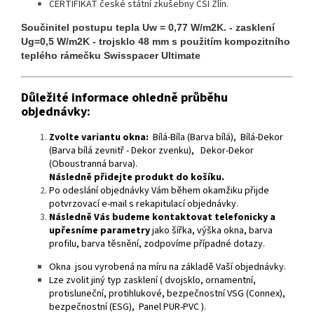
CERTIFIKÁT české státní zkušebny CSI Zlín.
Součinitel postupu tepla Uw = 0,77 W/m2K. - zasklení
Ug=0,5 W/m2K - trojsklo 48 mm s použitím kompozitního
teplého rámečku Swisspacer Ultimate
Důležité informace ohledně průběhu
objednávky:
Zvolte variantu okna:
Bílá-Bíla (Barva bílá), Bílá-Dekor
(Barva bílá zevnitř - Dekor zvenku), Dekor-Dekor
(Oboustranná barva).
Následně přidejte produkt do košíku.
Po odeslání objednávky Vám během okamžiku přijde
potvrzovací e-mail s rekapitulací objednávky.
Následně Vás budeme kontaktovat telefonicky a
upřesníme parametry
jako šířka, výška okna, barva
profilu, barva těsnění, zodpovíme případné dotazy.
Okna jsou vyrobená na míru na základě Vaší objednávky.
Lze zvolit jiný typ zasklení ( dvojsklo, ornamentní,
protisluneční, protihlukové, bezpečnostní VSG (Connex),
bezpečnostní (ESG), Panel PUR-PVC ).