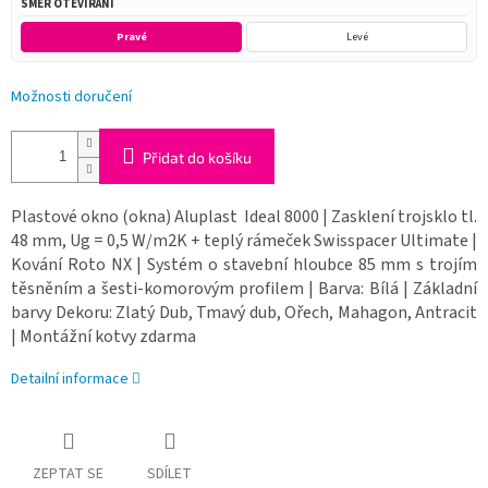
SMĚR OTEVÍRÁNÍ
Pravé
Levé
Možnosti doručení
Přidat do košíku
Plastové okno (okna) Aluplast Ideal 8000 | Zasklení trojsklo tl.
48 mm, Ug = 0,5 W/m2K + teplý rámeček Swisspacer Ultimate |
Kování Roto NX | Systém o stavební hloubce 85 mm s trojím
těsněním a šesti-komorovým profilem | Barva: Bílá | Základní
barvy Dekoru: Zlatý Dub, Tmavý dub, Ořech, Mahagon, Antracit
| Montážní kotvy zdarma
Detailní informace
ZEPTAT SE
SDÍLET