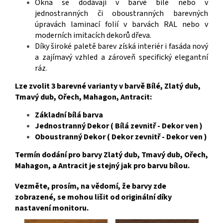
Okna se dodávají v barvě bílé nebo v
jednostranných či oboustranných barevných
úpravách laminací folií v barvách RAL nebo v
moderních imitacích dekorů dřeva.
Díky široké paletě barev získá interiér i fasáda nový
a zajímavý vzhled a zároveň specifický elegantní
ráz
.
Lze zvolit 3 barevné varianty v barvě Bílé, Zlatý dub,
Tmavý dub, Ořech, Mahagon, Antracit:
Základní bílá barva
Jednostranný Dekor ( Bílá zevnitř - Dekor ven )
Oboustranný Dekor ( Dekor zevnitř - Dekor ven )
Termín dodání pro barvy Zlatý dub, Tmavý dub, Ořech,
Mahagon, a Antracit je stejný jak pro barvu bílou.
Vezměte, prosím, na vědomí, že barvy zde
zobrazené, se mohou lišit od originální díky
nastavení monitoru.