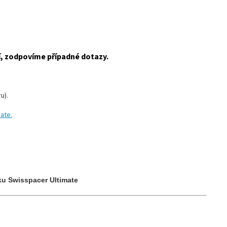
í, zodpovíme případné dotazy.
u).
ate.
ku Swisspacer Ultimate