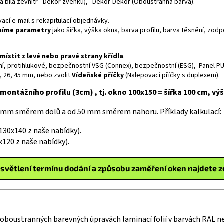
rva bílá zevnitř - Dekor zvenku), Dekor-Dekor (Oboustranná barva).
cí e-mail s rekapitulací objednávky.
sníme parametry
jako šířka, výška okna, barva profilu, barva těsnění, zo
umístit z levé nebo pravé strany křídla
.
neční, protihlukové, bezpečnostní VSG (Connex), bezpečnostní (ESG), Panel PU
6, 26, 45 mm, nebo zvolit
Vídeňské příčky
(Nalepovací příčky s duplexem).
montážního profilu (3cm) , tj. okno 100x150 = šířka 100 cm, vý
 mm směrem dolů a od 50 mm směrem nahoru. Příklady kalkulací:
30x140 z naše nabídky).
120 z naše nabídky).
světlení termínu dodání a způsobu zaměření oken najdete 
i oboustranných barevných úpravách laminací folií v barvách RAL n