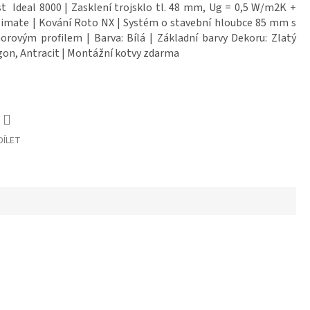
t Ideal 8000 | Zasklení trojsklo tl. 48 mm, Ug = 0,5 W/m2K +
timate | Kování Roto NX | Systém o stavební hloubce 85 mm s
rovým profilem | Barva: Bílá | Základní barvy Dekoru: Zlatý
on, Antracit | Montážní kotvy zdarma
DÍLET