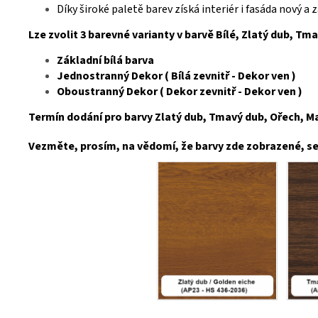
Díky široké paletě barev získá interiér i fasáda nový a
Lze zvolit 3 barevné varianty v barvě Bílé, Zlatý dub, Tm
Základní bílá barva
Jednostranný Dekor ( Bílá zevnitř - Dekor ven )
Oboustranný Dekor ( Dekor zevnitř - Dekor ven )
Termín dodání pro barvy Zlatý dub, Tmavý dub, Ořech, Mah
Vezměte, prosím, na vědomí, že barvy zde zobrazené, se 