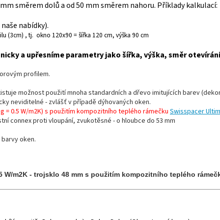
 mm směrem dolů a od 50 mm směrem nahoru. Příklady kalkulací:
naše nabídky).
lu (3cm) , tj. okno 120x90 = šířka 120 cm, výška 90 cm
icky a upřesníme parametry jako šířka, výška, směr otevírán
morovým profilem.
existuje možnost použití mnoha standardních a dřevo imitujících barev (dekor
ticky neviditelné - zvlášť v případě dýhovaných oken.
Ug = 0.5 W/m2K) s použitím kompozitního teplého rámečku
Swisspacer Ultim
stní connex proti vloupání, zvukotěsné - o hloubce do 53 mm
 barvy oken.
,5 W/m2K - trojsklo 48 mm s použitím kompozitního teplého rámeč