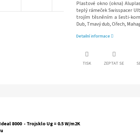
Plastové okno (okna) Aluplas
teplý rámeček Swisspacer Ul
trojím těsněním a šesti-komo
Dub, Tmavý dub, Ořech, Mahag
Detailní informace
TISK
ZEPTAT SE
S
Ideal 8000 - Trojsklo Ug = 0.5 W/m2K
ru