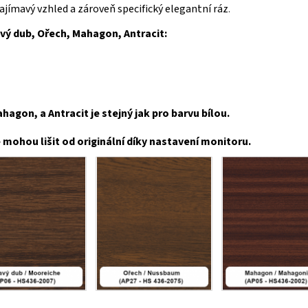
 zajímavý vzhled a zároveň specifický elegantní ráz
.
avý dub, Ořech, Mahagon, Antracit:
agon, a Antracit je stejný jak pro barvu bílou.
mohou lišit od originální díky nastavení monitoru.