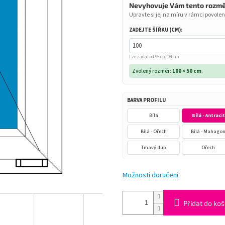
Nevyhovuje Vám tento rozm
Upravte si jej na míru v rámci povolen
ZADEJTE ŠÍŘKU (CM):
Lze zadat od 95 do 104 cm
Zvolený rozměr:
100 × 50 cm
.
BARVA PROFILU
Bílá
Bílá - Antracit
Bílá - Ořech
Bílá - Mahago
Tmavý dub
Ořech
Možnosti doručení
Přidat do koš