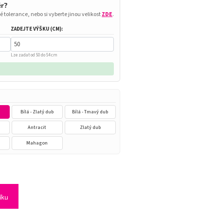
ěr?
é tolerance, nebo si vyberte jinou velikost
ZDE
.
ZADEJTE VÝŠKU (CM):
Lze zadat od 50 do 54 cm
Bílá - Zlatý dub
Bílá - Tmavý dub
n
Antracit
Zlatý dub
Mahagon
íku