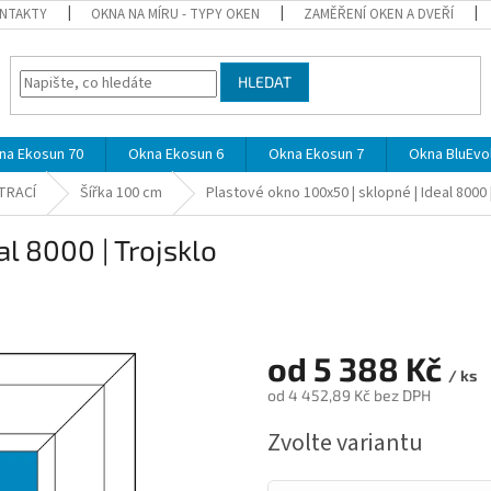
NTAKTY
OKNA NA MÍRU - TYPY OKEN
ZAMĚŘENÍ OKEN A DVEŘÍ
HLEDAT
na Ekosun 70
Okna Ekosun 6
Okna Ekosun 7
Okna BluEvol
TRACÍ
Šířka 100 cm
Plastové okno 100x50 | sklopné | Ideal 8000 
al 8000 | Trojsklo
od
5 388 Kč
/ ks
od
4 452,89 Kč
bez DPH
Měrná
Zvolte variantu
cena: