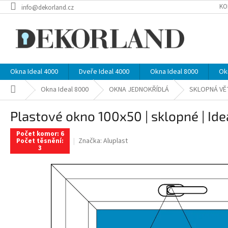
Přejít
KO
info@dekorland.cz
na
obsah
Okna Ideal 4000
Dveře Ideal 4000
Okna Ideal 8000
Ok
Domů
Okna Ideal 8000
OKNA JEDNOKŘÍDLÁ
SKLOPNÁ VĚ
Plastové okno 100x50 | sklopné | Ide
Počet komor: 6
Značka:
Aluplast
Počet těsnění:
3