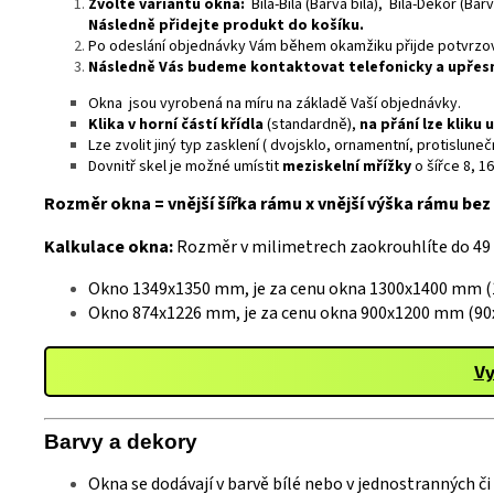
Zvolte variantu okna:
Bílá-Bíla (Barva bílá), Bílá-Dekor (Ba
Následně přidejte produkt do košíku.
Po odeslání objednávky Vám během okamžiku přijde potvrzova
Následně Vás budeme kontaktovat telefonicky a upře
Okna jsou vyrobená na míru na základě Vaší objednávky.
Klika v horní částí křídla
(standardně),
na přání lze kliku 
Lze zvolit jiný typ zasklení ( dvojsklo, ornamentní, protislu
Dovnitř skel je možné umístit
meziskelní mřížky
o šířce 8, 1
Rozměr okna = vnější šířka rámu x vnější výška rámu bez 
Kalkulace okna:
Rozměr v milimetrech zaokrouhlíte do 49
Okno 1349x1350 mm, je za cenu okna 1300x1400 mm (1
Okno 874x1226 mm, je za cenu okna 900x1200 mm (90x
Vy
Barvy a
deko
ry
Okna se dodávají v barvě bílé nebo v jednostranných č