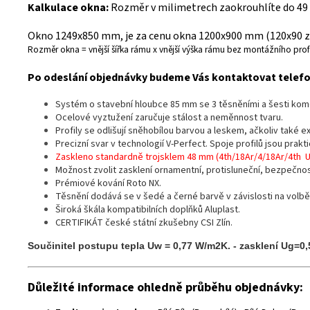
Kalkulace okna:
Rozměr v milimetrech zaokrouhlíte do 49
Okno 1249x850 mm, je za cenu okna 1200x900 mm (120x90 z 
Rozměr okna = vnější šířka rámu x vnější výška rámu bez montážního profi
Po odeslání objednávky budeme Vás kontaktovat telefon
Systém o stavební hloubce 85 mm se 3 těsněními a šesti ko
Ocelové vyztužení zaručuje stálost a neměnnost tvaru.
Profily se odlišují sněhobílou barvou a leskem, ačkoliv také 
Precizní svar v technologií V-Perfect. Spoje profilů jsou prak
Zaskleno standardně trojsklem 48 mm (4th/18Ar/4/18Ar/4th 
Možnost zvolit zasklení ornamentní, protisluneční, bezpečno
Prémiové kování Roto NX.
Těsnění dodává se v šedé a černé barvě v závislosti na volbě
Široká škála kompatibilních doplňků Aluplast.
CERTIFIKÁT české státní zkušebny CSI Zlín.
Součinitel postupu tepla Uw = 0,77 W/m2K. - zasklení Ug=0
Důležité informace ohledně průběhu objednávky: