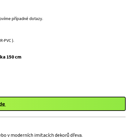
dpovíme případné dotazy.
R-PVC ).
ška 150 cm
zde
ebo v moderních imitacích dekorů dřeva.