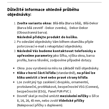
Důležité informace ohledně průběhu
objednávky:
Zvolte variantu okna:
Bílá-Bíla (Barva bílá), Bílá-Dekor
(Barva bílá zevnitř - Dekor zvenku), Dekor-Dekor
(Oboustranná barva).
Následně přidejte produkt do košíku.
Po odeslání objednávky Vám během okamžiku přijde
potvrzovací e-mail s rekapitulací objednávky.
Následně Vás budeme kontaktovat telefonicky a
upřesníme parametry
jako šířka, výška okna, barva
profilu, barva těsnění, zodpovíme případné dotazy.
Okna jsou vyrobená na míru na základě Vaší objednávky.
Klika v horní částí křídla
(standardně),
na přání lze
kliku umístit z levé nebo pravé strany křídla
.
Lze zvolit jiný typ zasklení ( dvojsklo, ornamentní,
protisluneční, protihlukové, bezpečnostní VSG (Connex),
bezpečnostní (ESG), Panel PUR-PVC ).
Dovnitř skel je možné umístit
meziskelní mřížky
o šířce
8, 16, 26, 45 mm, nebo zvolit
Vídeňské příčky
(Nalepovací příčky s duplexem).