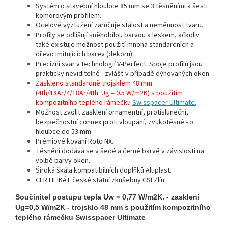
Systém o stavební hloubce 85 mm se 3 těsněními a šesti
komorovým profilem.
Ocelové vyztužení zaručuje stálost a neměnnost tvaru.
Profily se odlišují sněhobílou barvou a leskem, ačkoliv
také existuje možnost použití mnoha standardních a
dřevo imitujících barev (dekoru).
Precizní svar v technologií V-Perfect. Spoje profilů jsou
prakticky neviditelné - zvlášť v případě dýhovaných oken.
Zaskleno standardně trojsklem 48 mm
(4th/18Ar/4/18Ar/4th Ug = 0.5 W/m2K) s použitím
kompozitního teplého rámečku
Swisspacer Ultimate.
Možnost zvolit zasklení ornamentní, protisluneční,
bezpečnostní connex proti vloupání, zvukotěsné - o
hloubce do 53 mm
Prémiové kování Roto NX.
Těsnění dodává se v šedé a černé barvě v závislosti na
volbě barvy oken.
Široká škála kompatibilních doplňků Aluplast.
CERTIFIKÁT české státní zkušebny CSI Zlín.
Součinitel postupu tepla Uw = 0,77 W/m2K. - zasklení
Ug=0,5 W/m2K - trojsklo 48 mm s použitím kompozitního
teplého rámečku Swisspacer Ultimate