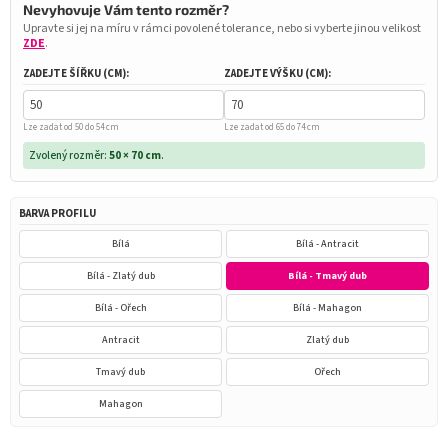
Nevyhovuje Vám tento rozměr?
Upravte si jej na míru v rámci povolené tolerance, nebo si vyberte jinou velikost
ZDE
.
ZADEJTE ŠÍŘKU (CM):
ZADEJTE VÝŠKU (CM):
Lze zadat od 50 do 54 cm
Lze zadat od 65 do 74 cm
Zvolený rozměr:
50 × 70 cm
.
BARVA PROFILU
Bílá
Bílá - Antracit
Bílá - Zlatý dub
Bílá - Tmavý dub
Bílá - Ořech
Bílá - Mahagon
Antracit
Zlatý dub
Tmavý dub
Ořech
Mahagon