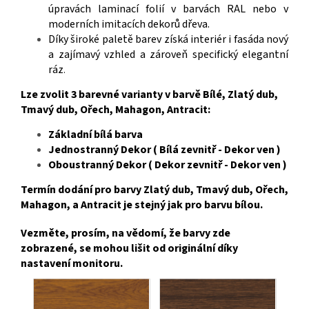
úpravách laminací folií v barvách RAL nebo v
moderních imitacích dekorů dřeva.
Díky široké paletě barev získá interiér i fasáda nový
a zajímavý vzhled a zároveň specifický elegantní
ráz
.
Lze zvolit 3 barevné varianty v barvě Bílé, Zlatý dub,
Tmavý dub, Ořech, Mahagon, Antracit:
Základní bílá barva
Jednostranný Dekor ( Bílá zevnitř - Dekor ven )
Oboustranný Dekor ( Dekor zevnitř - Dekor ven )
Termín dodání pro barvy Zlatý dub, Tmavý dub, Ořech,
Mahagon, a Antracit je stejný jak pro barvu bílou.
Vezměte, prosím, na vědomí, že barvy zde
zobrazené, se mohou lišit od originální díky
nastavení monitoru.