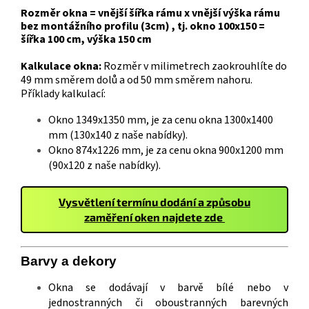
Rozměr okna = vnější šířka rámu x vnější výška rámu
bez montážního profilu (3cm) , tj. okno 100x150 =
šířka 100 cm, výška 150 cm
Kalkulace okna:
Rozměr v milimetrech zaokrouhlíte do
49 mm směrem dolů a od 50 mm směrem nahoru.
Příklady kalkulací:
Okno 1349x1350 mm, je za cenu okna 1300x1400
mm (130x140 z naše nabídky).
Okno 874x1226 mm, je za cenu okna 900x1200 mm
(90x120 z naše nabídky).
Vysvětlení termínu dodání a způsobu
zaměření oken najdete zde
Barvy a
deko
ry
Okna se dodávají v barvě bílé nebo v
jednostranných či oboustranných barevných