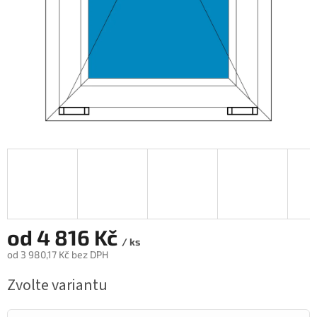
od
4 816 Kč
/ ks
od
3 980,17 Kč
bez DPH
Měrná
Zvolte variantu
cena: