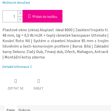
Možnosti doručení
Přidat do košíku
Plastové okno (okna) Aluplast Ideal 8000 | Zasklení trojsklo tl.
48 mm, Ug = 0,5 W/m2K + teplý rámeček Swisspacer Ultimate |
Kování Roto NX | Systém o stavební hloubce 85 mm s trojím
těsněním a šesti-komorovým profilem | Barva: Bílá | Základní
barvy Dekoru: Zlatý Dub, Tmavý dub, Ořech, Mahagon, Antracit
| Montážní kotvy zdarma
Detailní informace
ZEPTAT SE
SDÍLET
Popis
Diskuze