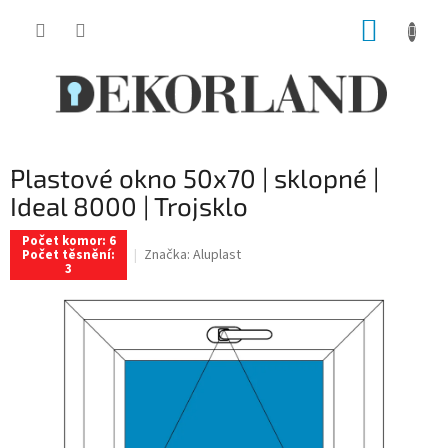
Přejít
NÁKUP
na
obsah
KOŠÍK
Plastové okno 50x70 | sklopné |
Ideal 8000 | Trojsklo
Počet komor: 6
Značka:
Aluplast
Počet těsnění:
3