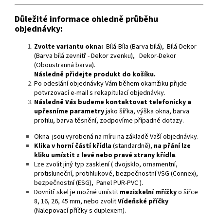
Důležité informace ohledně průběhu
objednávky:
Zvolte variantu okna:
Bílá-Bíla (Barva bílá), Bílá-Dekor
(Barva bílá zevnitř - Dekor zvenku), Dekor-Dekor
(Oboustranná barva).
Následně přidejte produkt do košíku.
Po odeslání objednávky Vám během okamžiku přijde
potvrzovací e-mail s rekapitulací objednávky.
Následně Vás budeme kontaktovat telefonicky a
upřesníme parametry
jako šířka, výška okna, barva
profilu, barva těsnění, zodpovíme případné dotazy.
Okna jsou vyrobená na míru na základě Vaší objednávky.
Klika v horní částí křídla
(standardně),
na přání lze
kliku umístit z levé nebo pravé strany křídla
.
Lze zvolit jiný typ zasklení ( dvojsklo, ornamentní,
protisluneční, protihlukové, bezpečnostní VSG (Connex),
bezpečnostní (ESG), Panel PUR-PVC ).
Dovnitř skel je možné umístit
meziskelní mřížky
o šířce
8, 16, 26, 45 mm, nebo zvolit
Vídeňské příčky
(Nalepovací příčky s duplexem).