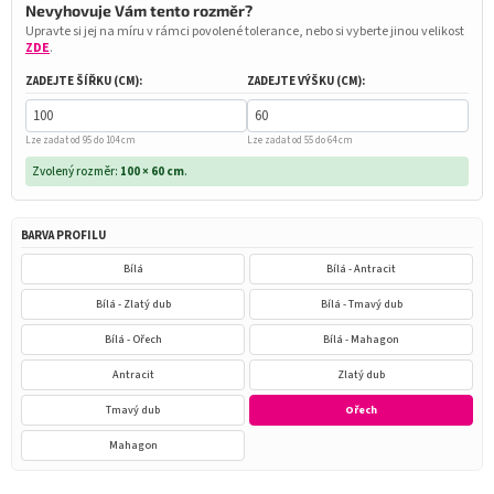
Nevyhovuje Vám tento rozměr?
Upravte si jej na míru v rámci povolené tolerance, nebo si vyberte jinou velikost
ZDE
.
ZADEJTE ŠÍŘKU (CM):
ZADEJTE VÝŠKU (CM):
Lze zadat od 95 do 104 cm
Lze zadat od 55 do 64 cm
Zvolený rozměr:
100 × 60 cm
.
BARVA PROFILU
Bílá
Bílá - Antracit
Bílá - Zlatý dub
Bílá - Tmavý dub
Bílá - Ořech
Bílá - Mahagon
Antracit
Zlatý dub
Tmavý dub
Ořech
Mahagon