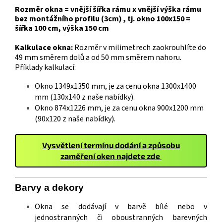
Rozměr okna = vnější šířka rámu x vnější výška rámu
bez montážního profilu (3cm) , tj. okno 100x150 =
šířka 100 cm, výška 150 cm
Kalkulace okna:
Rozměr v milimetrech zaokrouhlíte do
49 mm směrem dolů a od 50 mm směrem nahoru.
Příklady kalkulací:
Okno 1349x1350 mm, je za cenu okna 1300x1400
mm (130x140 z naše nabídky).
Okno 874x1226 mm, je za cenu okna 900x1200 mm
(90x120 z naše nabídky).
Vysvětlení termínu dodání a způsobu
zaměření oken najdete zde
Barvy a
deko
ry
Okna se dodávají v barvě bílé nebo v
jednostranných či oboustranných barevných