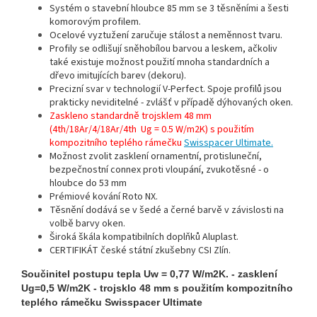
Systém o stavební hloubce 85 mm se 3 těsněními a šesti
komorovým profilem.
Ocelové vyztužení zaručuje stálost a neměnnost tvaru.
Profily se odlišují sněhobílou barvou a leskem, ačkoliv
také existuje možnost použití mnoha standardních a
dřevo imitujících barev (dekoru).
Precizní svar v technologií V-Perfect. Spoje profilů jsou
prakticky neviditelné - zvlášť v případě dýhovaných oken.
Zaskleno standardně trojsklem 48 mm
(4th/18Ar/4/18Ar/4th Ug = 0.5 W/m2K) s použitím
kompozitního teplého rámečku
Swisspacer Ultimate.
Možnost zvolit zasklení ornamentní, protisluneční,
bezpečnostní connex proti vloupání, zvukotěsné - o
hloubce do 53 mm
Prémiové kování Roto NX.
Těsnění dodává se v šedé a černé barvě v závislosti na
volbě barvy oken.
Široká škála kompatibilních doplňků Aluplast.
CERTIFIKÁT české státní zkušebny CSI Zlín.
Součinitel postupu tepla Uw = 0,77 W/m2K. - zasklení
Ug=0,5 W/m2K - trojsklo 48 mm s použitím kompozitního
teplého rámečku Swisspacer Ultimate