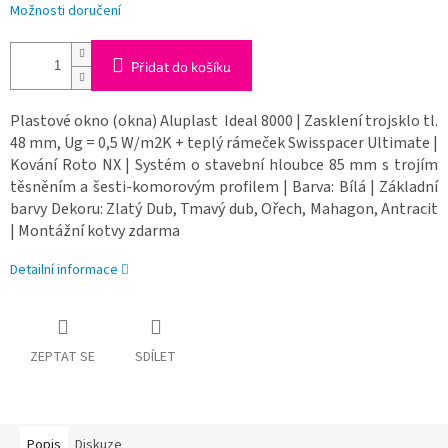
Možnosti doručení
Přidat do košíku
Plastové okno (okna) Aluplast Ideal 8000 | Zasklení trojsklo tl.
48 mm, Ug = 0,5 W/m2K + teplý rámeček Swisspacer Ultimate |
Kování Roto NX | Systém o stavební hloubce 85 mm s trojím
těsněním a šesti-komorovým profilem | Barva: Bílá | Základní
barvy Dekoru: Zlatý Dub, Tmavý dub, Ořech, Mahagon, Antracit
| Montážní kotvy zdarma
Detailní informace
ZEPTAT SE
SDÍLET
Popis
Diskuze