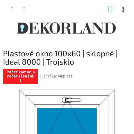
Přejít
NÁKUP
na
obsah
KOŠÍK
Plastové okno 100x60 | sklopné |
Ideal 8000 | Trojsklo
Počet komor: 6
Značka:
Aluplast
Počet těsnění:
3