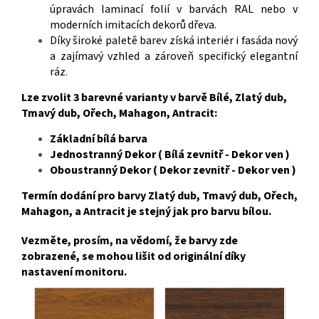
úpravách laminací folií v barvách RAL nebo v
moderních imitacích dekorů dřeva.
Díky široké paletě barev získá interiér i fasáda nový
a zajímavý vzhled a zároveň specifický elegantní
ráz
.
Lze zvolit 3 barevné varianty v barvě Bílé, Zlatý dub,
Tmavý dub, Ořech, Mahagon, Antracit:
Základní bílá barva
Jednostranný Dekor ( Bílá zevnitř - Dekor ven )
Oboustranný Dekor ( Dekor zevnitř - Dekor ven )
Termín dodání pro barvy Zlatý dub, Tmavý dub, Ořech,
Mahagon, a Antracit je stejný jak pro barvu bílou.
Vezměte, prosím, na vědomí, že barvy zde
zobrazené, se mohou lišit od originální díky
nastavení monitoru.