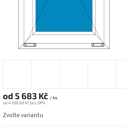
od
5 683 Kč
/ ks
od
4 696,69 Kč
bez DPH
Měrná
Zvolte variantu
cena: