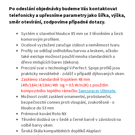
Po odeslání objednávky budeme Vás kontaktovat
telefonicky a upřesníme parametry jako šířka, výška,
směr otevírání, zodpovíme případné dotazy.
Systém o stavební hloubce 85 mm se 3 těsněními a šesti
komorovým profilem.
Ocelové vyztužení zaručuje stálost a neměnnost tvaru.
Profily se odlišují sněhobílou barvou a leskem, ačkoliv
také existuje možnost použití mnoha standardních a
dřevo imitujících barev (dekoru).
Precizní svar v technologií V-Perfect. Spoje profilů jsou
prakticky neviditelné - zvlášť v případě dýhovaných oken.
Zaskleno standardně trojsklem 48 mm
(4th/18Ar/4/18Ar/4th Ug = 0.5 W/m2K) s použitím
kompozitního teplého rámečku
Swisspacer Ultimate.
Možnost zvolit zasklení ornamentní, protisluneční,
bezpečnostní connex proti vloupání, zvukotěsné - o
hloubce do 53 mm
Prémiové kování Roto NX
Těsnění dodává se v šedé a černé barvě v závislosti na
volbě barvy oken.
Široká škála kompatibilních doplňků Aluplast.