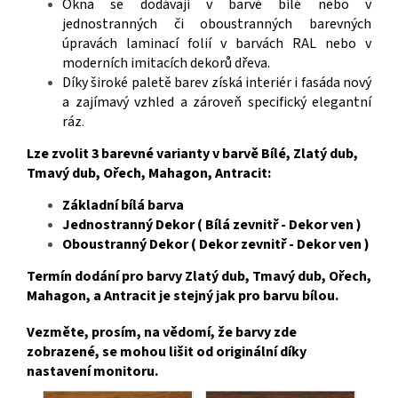
Okna se dodávají v barvě bílé nebo v
jednostranných či oboustranných barevných
úpravách laminací folií v barvách RAL nebo v
moderních imitacích dekorů dřeva.
Díky široké paletě barev získá interiér i fasáda nový
a zajímavý vzhled a zároveň specifický elegantní
ráz
.
Lze zvolit 3 barevné varianty v barvě Bílé, Zlatý dub,
Tmavý dub, Ořech, Mahagon, Antracit:
Základní bílá barva
Jednostranný Dekor ( Bílá zevnitř - Dekor ven )
Oboustranný Dekor ( Dekor zevnitř - Dekor ven )
Termín dodání pro barvy Zlatý dub, Tmavý dub, Ořech,
Mahagon, a Antracit je stejný jak pro barvu bílou.
Vezměte, prosím, na vědomí, že barvy zde
zobrazené, se mohou lišit od originální díky
nastavení monitoru.