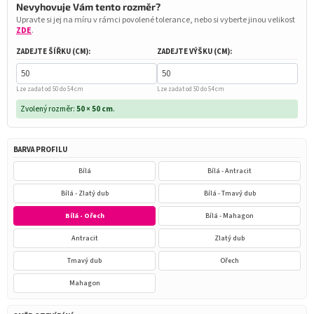
Nevyhovuje Vám tento rozměr?
Upravte si jej na míru v rámci povolené tolerance, nebo si vyberte jinou velikost
ZDE
.
ZADEJTE ŠÍŘKU (CM):
ZADEJTE VÝŠKU (CM):
Lze zadat od 50 do 54 cm
Lze zadat od 50 do 54 cm
Zvolený rozměr:
50 × 50 cm
.
BARVA PROFILU
Bílá
Bílá - Antracit
Bílá - Zlatý dub
Bílá - Tmavý dub
Bílá - Ořech
Bílá - Mahagon
Antracit
Zlatý dub
Tmavý dub
Ořech
Mahagon