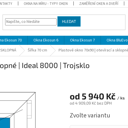
NTAKTY
OKNA NA MÍRU - TYPY OKEN
ZAMĚŘENÍ OKEN A DVEŘÍ
HLEDAT
na Ekosun 70
Okna Ekosun 6
Okna Ekosun 7
Okna BluEvol
A SKLOPNÁ
Šířka 70 cm
Plastové okno 70x90 | otevírací a sklopné 
opné | Ideal 8000 | Trojsklo
od
5 940 Kč
/ ks
od
4 909,09 Kč
bez DPH
Měrná
Zvolte variantu
cena: