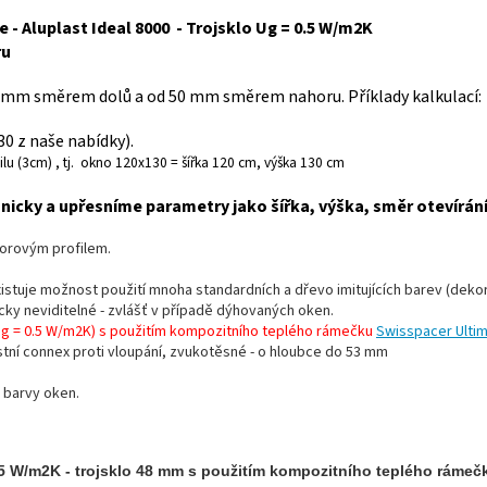
 - Aluplast Ideal 8000 - Trojsklo Ug = 0.5 W/m2K
ru
 mm směrem dolů a od 50 mm směrem nahoru. Příklady kalkulací:
 z naše nabídky).
lu (3cm) , tj. okno 120x130 = šířka 120 cm, výška 130 cm
icky a upřesníme parametry jako šířka, výška, směr otevírán
morovým profilem.
existuje možnost použití mnoha standardních a dřevo imitujících barev (dekor
ticky neviditelné - zvlášť v případě dýhovaných oken.
Ug = 0.5 W/m2K) s použitím kompozitního teplého rámečku
Swisspacer Ultim
stní connex proti vloupání, zvukotěsné - o hloubce do 53 mm
 barvy oken.
,5 W/m2K - trojsklo 48 mm s použitím kompozitního teplého rámeč