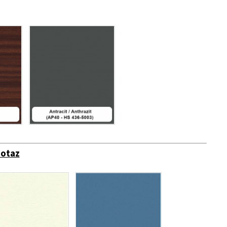
dotaz