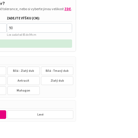
ěr?
é tolerance, nebo si vyberte jinou velikost
ZDE
.
ZADEJTE VÝŠKU (CM):
Lze zadat od 85 do 94 cm
Bílá - Zlatý dub
Bílá - Tmavý dub
n
Antracit
Zlatý dub
Mahagon
Levé