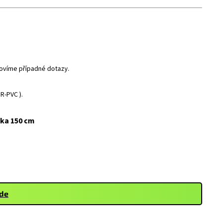
dpovíme případné dotazy.
R-PVC ).
ška 150 cm
zde