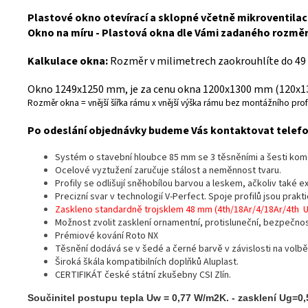
Plastové okno otevírací a sklopné včetně mikroventilace
Okno na míru - Plastová okna dle Vámi zadaného rozmě
Kalkulace okna:
Rozměr v milimetrech zaokrouhlíte do 49
Okno 1249x1250 mm, je za cenu okna 1200x1300 mm (120x130
Rozměr okna = vnější šířka rámu x vnější výška rámu bez montážního profi
Po odeslání objednávky budeme Vás kontaktovat telefon
Systém o stavební hloubce 85 mm se 3 těsněními a šesti ko
Ocelové vyztužení zaručuje stálost a neměnnost tvaru.
Profily se odlišují sněhobílou barvou a leskem, ačkoliv také 
Precizní svar v technologií V-Perfect. Spoje profilů jsou prak
Zaskleno standardně trojsklem 48 mm (4th/18Ar/4/18Ar/4th 
Možnost zvolit zasklení ornamentní, protisluneční, bezpečno
Prémiové kování Roto NX
Těsnění dodává se v šedé a černé barvě v závislosti na volbě
Široká škála kompatibilních doplňků Aluplast.
CERTIFIKÁT české státní zkušebny CSI Zlín.
Součinitel postupu tepla Uw = 0,77 W/m2K. - zasklení Ug=0