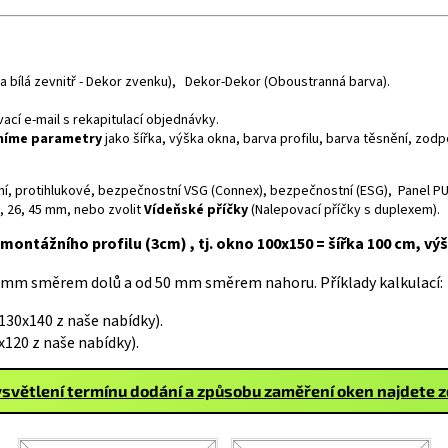
rva bílá zevnitř - Dekor zvenku), Dekor-Dekor (Oboustranná barva).
cí e-mail s rekapitulací objednávky.
sníme parametry
jako šířka, výška okna, barva profilu, barva těsnění, zo
neční, protihlukové, bezpečnostní VSG (Connex), bezpečnostní (ESG), Panel PU
6, 26, 45 mm, nebo zvolit
Vídeňské příčky
(Nalepovací příčky s duplexem).
montážního profilu (3cm) , tj. okno 100x150 = šířka 100 cm, vý
 mm směrem dolů a od 50 mm směrem nahoru. Příklady kalkulací:
30x140 z naše nabídky).
120 z naše nabídky).
světlení termínu dodání a způsobu zaměření oken najdete 