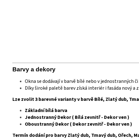
Barvy a
deko
ry
Okna se dodávají v barvě bílé nebo v jednostranných č
Díky široké paletě barev získá interiér i fasáda nový a
Lze zvolit 3 barevné varianty v barvě Bílé, Zlatý dub, Tm
Základní bílá barva
Jednostranný Dekor ( Bílá zevnitř - Dekor ven )
Oboustranný Dekor ( Dekor zevnitř - Dekor ven )
Termín dodání pro barvy Zlatý dub, Tmavý dub, Ořech, Mah