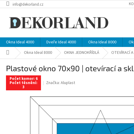
Přejít
KO
info@dekorland.cz
na
obsah
Okna Ideal 4000
Dveře Ideal 4000
Okna Ideal 8000
Ok
Domů
Okna Ideal 8000
OKNA JEDNOKŘÍDLÁ
OTEVÍRACÍ 
Plastové okno 70x90 | otevírací a skl
Počet komor: 6
Značka:
Aluplast
Počet těsnění:
3