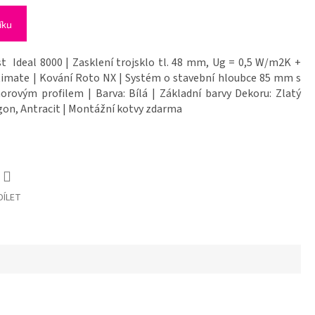
íku
t Ideal 8000 | Zasklení trojsklo tl. 48 mm, Ug = 0,5 W/m2K +
timate | Kování Roto NX | Systém o stavební hloubce 85 mm s
rovým profilem | Barva: Bílá | Základní barvy Dekoru: Zlatý
on, Antracit | Montážní kotvy zdarma
DÍLET