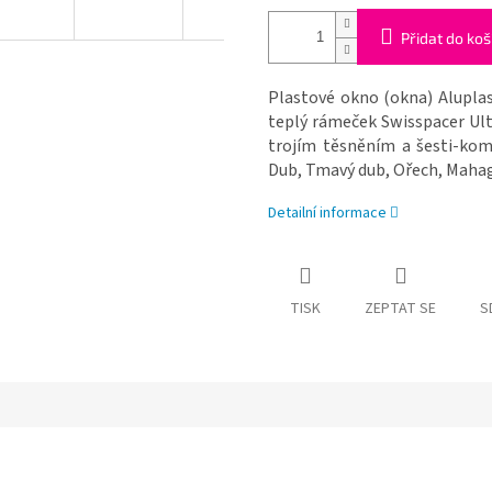
Přidat do koš
Plastové okno (okna) Aluplas
teplý rámeček Swisspacer Ul
trojím těsněním a šesti-komo
Dub, Tmavý dub, Ořech, Mahag
Detailní informace
TISK
ZEPTAT SE
S