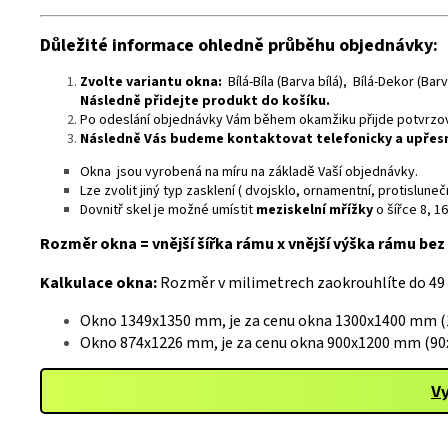
Důležité informace ohledně průběhu objednávky:
Zvolte variantu okna:
Bílá-Bíla (Barva bílá), Bílá-Dekor (Ba
Následně přidejte produkt do košíku.
Po odeslání objednávky Vám během okamžiku přijde potvrzova
Následně Vás budeme kontaktovat telefonicky a upře
Okna jsou vyrobená na míru na základě Vaší objednávky.
Lze zvolit jiný typ zasklení ( dvojsklo, ornamentní, protislu
Dovnitř skel je možné umístit
meziskelní mřížky
o šířce 8, 1
Rozměr okna = vnější šířka rámu x vnější výška rámu bez 
Kalkulace okna:
Rozměr v milimetrech zaokrouhlíte do 49
Okno 1349x1350 mm, je za cenu okna 1300x1400 mm (1
Okno 874x1226 mm, je za cenu okna 900x1200 mm (90x
Vy