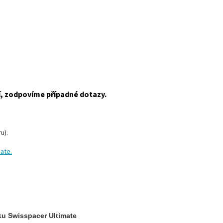
í, zodpovíme případné dotazy.
u).
ate.
ku Swisspacer Ultimate