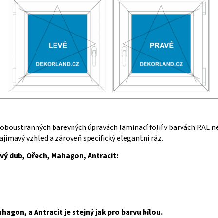
i oboustranných barevných úpravách laminací folií v barvách RAL n
 zajímavý vzhled a zároveň specifický elegantní ráz
.
avý dub, Ořech, Mahagon, Antracit:
agon, a Antracit je stejný jak pro barvu bílou.