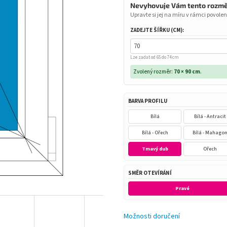
Nevyhovuje Vám tento rozm
Upravte si jej na míru v rámci povolen
ZADEJTE ŠÍŘKU (CM):
Lze zadat od 65 do 74 cm
Zvolený rozměr:
70 × 90 cm
.
BARVA PROFILU
Bílá
Bílá - Antracit
Bílá - Ořech
Bílá - Mahago
Tmavý dub
Ořech
SMĚR OTEVÍRÁNÍ
Pravé
Možnosti doručení