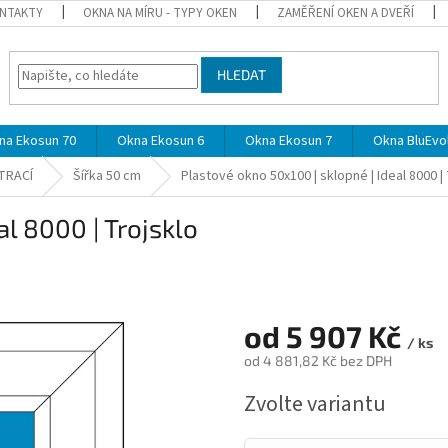
NTAKTY
OKNA NA MÍRU - TYPY OKEN
ZAMĚŘENÍ OKEN A DVEŘÍ
HLEDAT
na Ekosun 70
Okna Ekosun 6
Okna Ekosun 7
Okna BluEvol
TRACÍ
Šířka 50 cm
Plastové okno 50x100 | sklopné | Ideal 8000 |
al 8000 | Trojsklo
od
5 907 Kč
/ ks
od
4 881,82 Kč
bez DPH
Měrná
Zvolte variantu
cena: