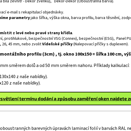
rva bílá zevnitř - Dekor zvenku), Dekor-Dekor (Oboustranná barva).
cí e-mail s rekapitulací objednávky.
sníme parametry
jako šířka, výška okna, barva profilu, barva těsnění, zo
umístit z levé nebo pravé strany křídla
.
neční, protihlukové, bezpečnostní VSG (Connex), bezpečnostní (ESG), Panel PU
6, 26, 45 mm, nebo zvolit
Vídeňské příčky
(Nalepovací příčky s duplexem).
montážního profilu (3cm) , tj. okno 100x150 = šířka 100 cm, vý
 mm směrem dolů a od 50 mm směrem nahoru. Příklady kalkulací:
30x140 z naše nabídky).
120 z naše nabídky).
světlení termínu dodání a způsobu zaměření oken najdete 
i oboustranných barevných úpravách laminací folií v barvách RAL n