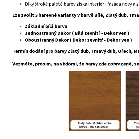
Díky široké paletě barev získá interiér i fasáda nový a
Lze zvolit 3 barevné varianty v barvě Bílé, Zlatý dub, Tm
Základní bílá barva
Jednostranný Dekor ( Bílá zevnitř - Dekor ven )
Oboustranný Dekor ( Dekor zevnitř - Dekor ven )
Termín dodání pro barvy Zlatý dub, Tmavý dub, Ořech, Mah
Vezměte, prosím, na vědomí, že barvy zde zobrazené, se 