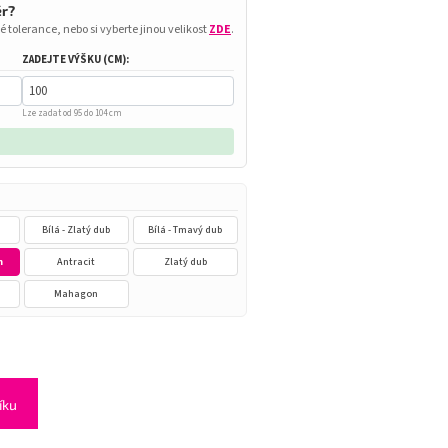
ěr?
é tolerance, nebo si vyberte jinou velikost
ZDE
.
ZADEJTE VÝŠKU (CM):
Lze zadat od 95 do 104 cm
Bílá - Zlatý dub
Bílá - Tmavý dub
n
Antracit
Zlatý dub
Mahagon
íku