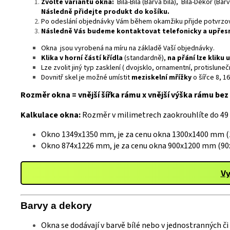
Zvolte variantu okna:
Bílá-Bíla (Barva bílá), Bílá-Dekor (Ba
Následně přidejte produkt do košíku.
Po odeslání objednávky Vám během okamžiku přijde potvrzova
Následně Vás budeme kontaktovat telefonicky a upře
Okna jsou vyrobená na míru na základě Vaší objednávky.
Klika v horní částí křídla
(standardně),
na přání lze kliku 
Lze zvolit jiný typ zasklení ( dvojsklo, ornamentní, protislu
Dovnitř skel je možné umístit
meziskelní mřížky
o šířce 8, 1
Rozměr okna = vnější šířka rámu x vnější výška rámu bez 
Kalkulace okna:
Rozměr v milimetrech zaokrouhlíte do 49
Okno 1349x1350 mm, je za cenu okna 1300x1400 mm (1
Okno 874x1226 mm, je za cenu okna 900x1200 mm (90x
Vy
Barvy a
deko
ry
Okna se dodávají v barvě bílé nebo v jednostranných č