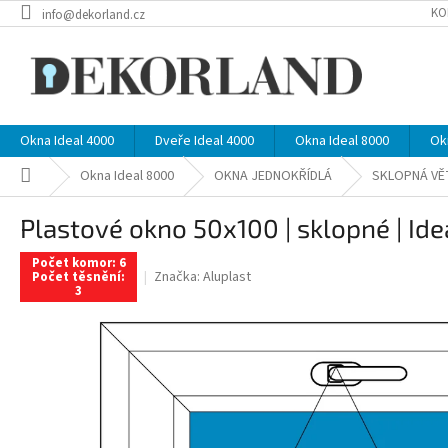
Přejít
KO
info@dekorland.cz
na
obsah
Okna Ideal 4000
Dveře Ideal 4000
Okna Ideal 8000
Ok
Domů
Okna Ideal 8000
OKNA JEDNOKŘÍDLÁ
SKLOPNÁ VĚ
Plastové okno 50x100 | sklopné | Ide
Počet komor: 6
Značka:
Aluplast
Počet těsnění:
3