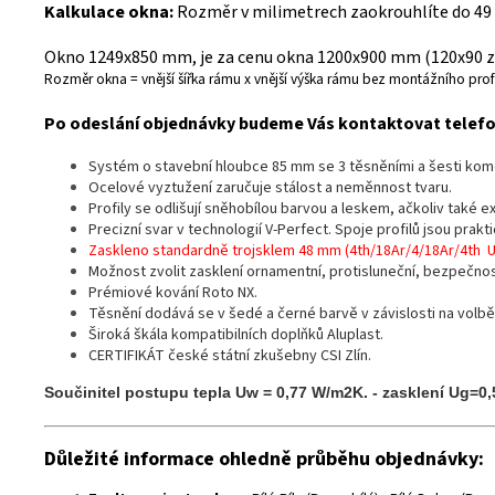
Kalkulace okna:
Rozměr v milimetrech zaokrouhlíte do 49
Okno 1249x850 mm, je za cenu okna 1200x900 mm (120x90 z 
Rozměr okna = vnější šířka rámu x vnější výška rámu bez montážního profi
Po odeslání objednávky budeme Vás kontaktovat telefon
Systém o stavební hloubce 85 mm se 3 těsněními a šesti ko
Ocelové vyztužení zaručuje stálost a neměnnost tvaru.
Profily se odlišují sněhobílou barvou a leskem, ačkoliv také 
Precizní svar v technologií V-Perfect. Spoje profilů jsou prak
Zaskleno standardně trojsklem 48 mm (4th/18Ar/4/18Ar/4th 
Možnost zvolit zasklení ornamentní, protisluneční, bezpečno
Prémiové kování Roto NX.
Těsnění dodává se v šedé a černé barvě v závislosti na volbě
Široká škála kompatibilních doplňků Aluplast.
CERTIFIKÁT české státní zkušebny CSI Zlín.
Součinitel postupu tepla Uw = 0,77 W/m2K. - zasklení Ug=0
Důležité informace ohledně průběhu objednávky: