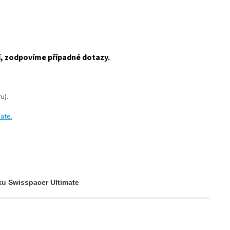
í, zodpovíme případné dotazy.
u).
ate.
ku Swisspacer Ultimate