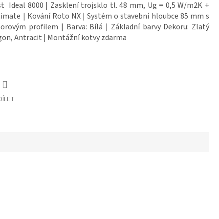
t Ideal 8000 | Zasklení trojsklo tl. 48 mm, Ug = 0,5 W/m2K +
timate | Kování Roto NX | Systém o stavební hloubce 85 mm s
rovým profilem | Barva: Bílá | Základní barvy Dekoru: Zlatý
on, Antracit | Montážní kotvy zdarma
DÍLET