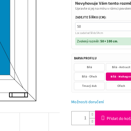
Nevyhovuje Vám tento rozm
Upravte si jej na míru v rámci povolen
ZADEJTE ŠÍŘKU (CM):
Lze zadat od 50 do 54 cm
Zvolený rozměr:
50 × 100 cm
.
BARVA PROFILU
Bílá
Bílá - Antracit
Bílá - Ořech
Bílá - Mahago
Tmavý dub
Ořech
Možnosti doručení
Přidat do koš