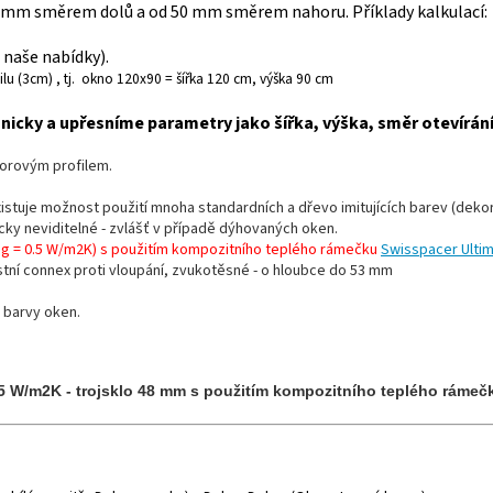
 mm směrem dolů a od 50 mm směrem nahoru. Příklady kalkulací:
naše nabídky).
lu (3cm) , tj. okno 120x90 = šířka 120 cm, výška 90 cm
icky a upřesníme parametry jako šířka, výška, směr otevírán
morovým profilem.
existuje možnost použití mnoha standardních a dřevo imitujících barev (dekor
ticky neviditelné - zvlášť v případě dýhovaných oken.
Ug = 0.5 W/m2K) s použitím kompozitního teplého rámečku
Swisspacer Ultim
stní connex proti vloupání, zvukotěsné - o hloubce do 53 mm
 barvy oken.
,5 W/m2K - trojsklo 48 mm s použitím kompozitního teplého rámeč