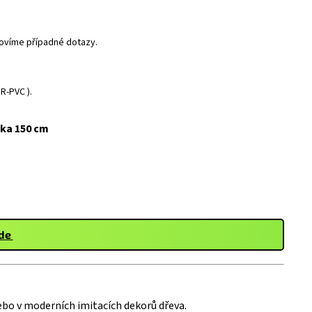
dpovíme případné dotazy.
R-PVC ).
ška 150 cm
zde
ebo v moderních imitacích dekorů dřeva.