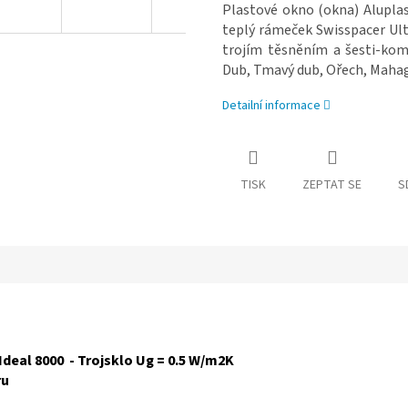
Plastové okno (okna) Aluplas
teplý rámeček Swisspacer Ul
trojím těsněním a šesti-komo
Dub, Tmavý dub, Ořech, Mahag
Detailní informace
TISK
ZEPTAT SE
S
Ideal 8000 - Trojsklo Ug = 0.5 W/m2K
ru