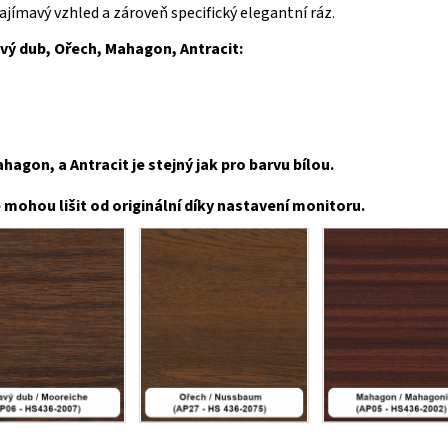
 zajímavý vzhled a zároveň specifický elegantní ráz
.
avý dub, Ořech, Mahagon, Antracit:
agon, a Antracit je stejný jak pro barvu bílou.
mohou lišit od originální díky nastavení monitoru.