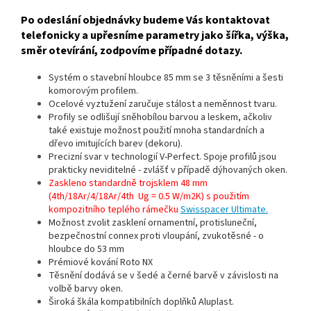
Po odeslání objednávky budeme Vás kontaktovat
telefonicky a upřesníme parametry jako šířka, výška,
směr otevírání, zodpovíme případné dotazy.
Systém o stavební hloubce 85 mm se 3 těsněními a šesti
komorovým profilem.
Ocelové vyztužení zaručuje stálost a neměnnost tvaru.
Profily se odlišují sněhobílou barvou a leskem, ačkoliv
také existuje možnost použití mnoha standardních a
dřevo imitujících barev (dekoru).
Precizní svar v technologií V-Perfect. Spoje profilů jsou
prakticky neviditelné - zvlášť v případě dýhovaných oken.
Zaskleno standardně trojsklem 48 mm
(4th/18Ar/4/18Ar/4th Ug = 0.5 W/m2K) s použitím
kompozitního teplého rámečku
Swisspacer Ultimate.
Možnost zvolit zasklení ornamentní, protisluneční,
bezpečnostní connex proti vloupání, zvukotěsné - o
hloubce do 53 mm
Prémiové kování Roto NX
Těsnění dodává se v šedé a černé barvě v závislosti na
volbě barvy oken.
Široká škála kompatibilních doplňků Aluplast.