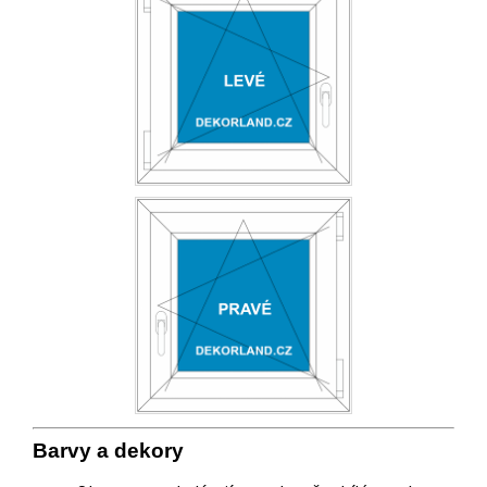
Barvy a
deko
ry