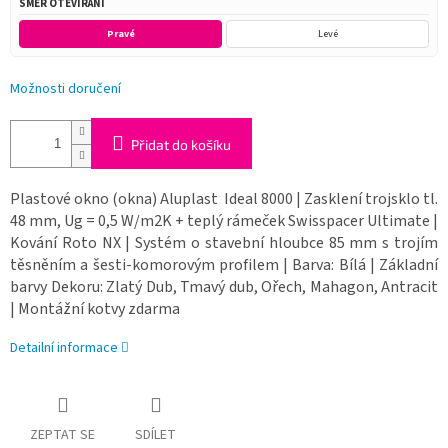
SMĚR OTEVÍRÁNÍ
Pravé
Levé
Možnosti doručení
Přidat do košíku
Plastové okno (okna) Aluplast Ideal 8000 | Zasklení trojsklo tl.
48 mm, Ug = 0,5 W/m2K + teplý rámeček Swisspacer Ultimate |
Kování Roto NX | Systém o stavební hloubce 85 mm s trojím
těsněním a šesti-komorovým profilem | Barva: Bílá | Základní
barvy Dekoru: Zlatý Dub, Tmavý dub, Ořech, Mahagon, Antracit
| Montážní kotvy zdarma
Detailní informace
ZEPTAT SE
SDÍLET