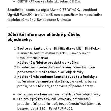
CERTIFIKÁT české státní zkušebny CSI Zlín.
Součinitel postupu tepla Uw = 0,77 W/m2K. - zasklení
Ug=0,5 W/m2K - trojsklo 48 mm s použitím kompozitního
teplého rámečku Swisspacer Ultimate
Důležité informace ohledně průběhu
objednávky:
Zvolte variantu okna:
Bílá-Bíla (Barva bílá), Bílá-Dekor
(Barva bílá zevnitř - Dekor zvenku), Dekor-Dekor
(Oboustranná barva).
Následně přidejte produkt do košíku.
Po odeslání objednávky Vám během okamžiku přijde
potvrzovací e-mail s rekapitulací objednávky.
Následně Vás budeme kontaktovat telefonicky a
upřesníme parametry
jako šířka, výška okna, barva
profilu, barva těsnění, zodpovíme případné dotazy.
Okna jsou vyrobená na míru na základě Vaší objednávky.
Lze zvolit jiný typ zasklení ( dvojsklo, ornamentní,
protisluneční, protihlukové, bezpečnostní VSG (Connex),
bezpečnostní (ESG), Panel PUR-PVC ).