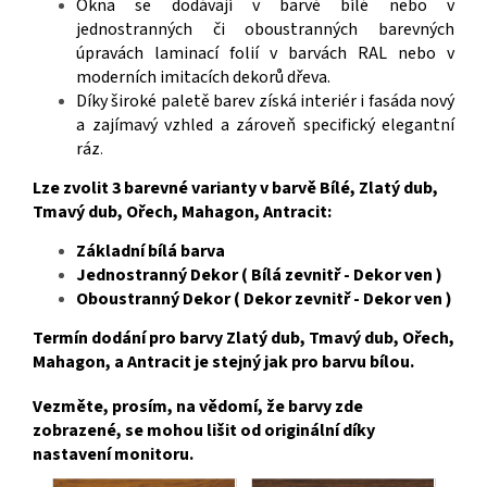
Okna se dodávají v barvě bílé nebo v
jednostranných či oboustranných barevných
úpravách laminací folií v barvách RAL nebo v
moderních imitacích dekorů dřeva.
Díky široké paletě barev získá interiér i fasáda nový
a zajímavý vzhled a zároveň specifický elegantní
ráz
.
Lze zvolit 3 barevné varianty v barvě Bílé, Zlatý dub,
Tmavý dub, Ořech, Mahagon, Antracit:
Základní bílá barva
Jednostranný Dekor ( Bílá zevnitř - Dekor ven )
Oboustranný Dekor ( Dekor zevnitř - Dekor ven )
Termín dodání pro barvy Zlatý dub, Tmavý dub, Ořech,
Mahagon, a Antracit je stejný jak pro barvu bílou.
Vezměte, prosím, na vědomí, že barvy zde
zobrazené, se mohou lišit od originální díky
nastavení monitoru.