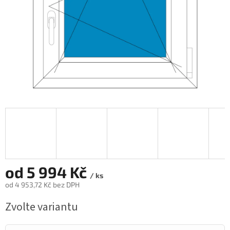
od
5 994 Kč
/ ks
od
4 953,72 Kč
bez DPH
Měrná
Zvolte variantu
cena: