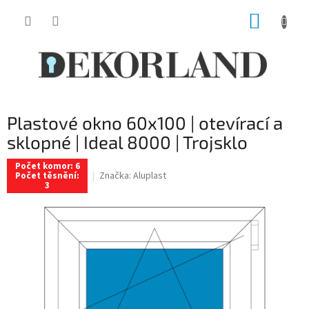
Přejít
NÁKUP
na
obsah
KOŠÍK
Plastové okno 60x100 | otevírací a
sklopné | Ideal 8000 | Trojsklo
Počet komor: 6
Značka:
Aluplast
Počet těsnění:
3