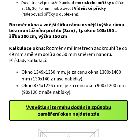
Dovnitř skel je možné umístit
meziskelní mřížky
o šířce
8, 16, 26, 45 mm, nebo zvolit
Vídeňské příčky
(Nalepovací příčky s duplexem).
Rozměr okna = vnější šířka rámu x vnější výška rámu
bez montážního profilu (3cm) , tj. okno 100x150 =
šířka 100 cm, výška 150 cm
Kalkulace okna:
Rozměr v milimetrech zaokrouhlíte do
49 mm směrem dolů a od 50 mm směrem nahoru.
Příklady kalkulací:
Okno 1349x1350 mm, je za cenu okna 1300x1400
mm (130x140 z naše nabídky).
Okno 874x1226 mm, je za cenu okna 900x1200 mm
(90x120 z naše nabídky).
Vysvětlení termínu dodání a způsobu
zaměření oken najdete zde