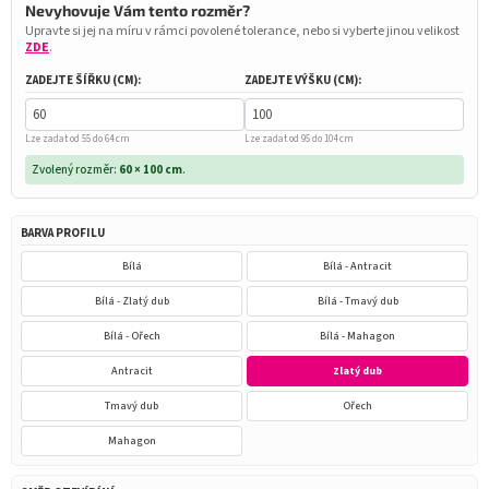
Nevyhovuje Vám tento rozměr?
Upravte si jej na míru v rámci povolené tolerance, nebo si vyberte jinou velikost
ZDE
.
ZADEJTE ŠÍŘKU (CM):
ZADEJTE VÝŠKU (CM):
Lze zadat od 55 do 64 cm
Lze zadat od 95 do 104 cm
Zvolený rozměr:
60 × 100 cm
.
BARVA PROFILU
Bílá
Bílá - Antracit
Bílá - Zlatý dub
Bílá - Tmavý dub
Bílá - Ořech
Bílá - Mahagon
Antracit
Zlatý dub
Tmavý dub
Ořech
Mahagon