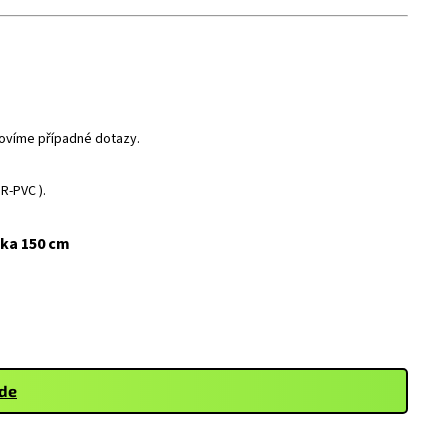
dpovíme případné dotazy.
R-PVC ).
ška 150 cm
zde