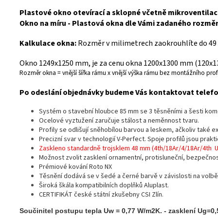
Plastové okno otevírací a sklopné včetně mikroventilace
Okno na míru - Plastová okna dle Vámi zadaného rozmě
Kalkulace okna:
Rozměr v milimetrech zaokrouhlíte do 49
Okno 1249x1250 mm, je za cenu okna 1200x1300 mm (120x130
Rozměr okna = vnější šířka rámu x vnější výška rámu bez montážního profi
Po odeslání objednávky budeme Vás kontaktovat telefon
Systém o stavební hloubce 85 mm se 3 těsněními a šesti ko
Ocelové vyztužení zaručuje stálost a neměnnost tvaru.
Profily se odlišují sněhobílou barvou a leskem, ačkoliv také 
Precizní svar v technologií V-Perfect. Spoje profilů jsou prak
Zaskleno standardně trojsklem 48 mm (4th/18Ar/4/18Ar/4th 
Možnost zvolit zasklení ornamentní, protisluneční, bezpečno
Prémiové kování Roto NX
Těsnění dodává se v šedé a černé barvě v závislosti na volbě
Široká škála kompatibilních doplňků Aluplast.
CERTIFIKÁT české státní zkušebny CSI Zlín.
Součinitel postupu tepla Uw = 0,77 W/m2K. - zasklení Ug=0