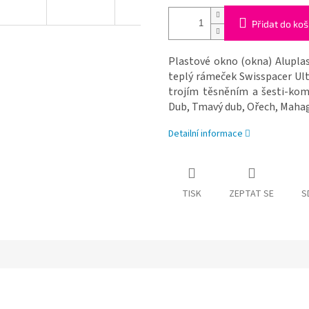
Přidat do koš
Plastové okno (okna) Aluplas
teplý rámeček Swisspacer Ul
trojím těsněním a šesti-komo
Dub, Tmavý dub, Ořech, Mahag
Detailní informace
TISK
ZEPTAT SE
S