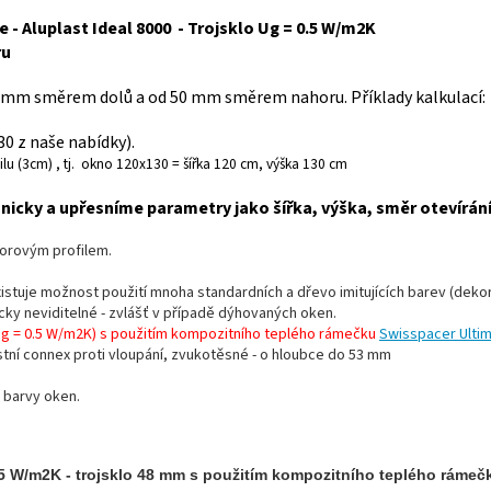
 - Aluplast Ideal 8000 - Trojsklo Ug = 0.5 W/m2K
ru
 mm směrem dolů a od 50 mm směrem nahoru. Příklady kalkulací:
 z naše nabídky).
lu (3cm) , tj. okno 120x130 = šířka 120 cm, výška 130 cm
icky a upřesníme parametry jako šířka, výška, směr otevírán
morovým profilem.
existuje možnost použití mnoha standardních a dřevo imitujících barev (dekor
ticky neviditelné - zvlášť v případě dýhovaných oken.
Ug = 0.5 W/m2K) s použitím kompozitního teplého rámečku
Swisspacer Ultim
stní connex proti vloupání, zvukotěsné - o hloubce do 53 mm
 barvy oken.
,5 W/m2K - trojsklo 48 mm s použitím kompozitního teplého rámeč