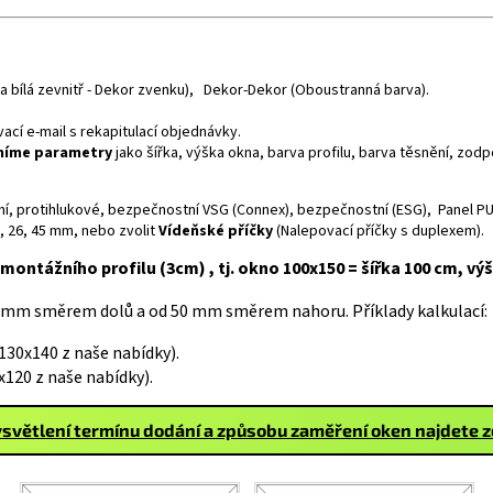
rva bílá zevnitř - Dekor zvenku), Dekor-Dekor (Oboustranná barva).
cí e-mail s rekapitulací objednávky.
sníme parametry
jako šířka, výška okna, barva profilu, barva těsnění, zo
neční, protihlukové, bezpečnostní VSG (Connex), bezpečnostní (ESG), Panel PU
6, 26, 45 mm, nebo zvolit
Vídeňské příčky
(Nalepovací příčky s duplexem).
montážního profilu (3cm) , tj. okno 100x150 = šířka 100 cm, vý
 mm směrem dolů a od 50 mm směrem nahoru. Příklady kalkulací:
30x140 z naše nabídky).
120 z naše nabídky).
světlení termínu dodání a způsobu zaměření oken najdete 