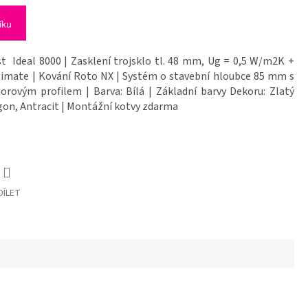
íku
t Ideal 8000 | Zasklení trojsklo tl. 48 mm, Ug = 0,5 W/m2K +
timate | Kování Roto NX | Systém o stavební hloubce 85 mm s
rovým profilem | Barva: Bílá | Základní barvy Dekoru: Zlatý
on, Antracit | Montážní kotvy zdarma
DÍLET