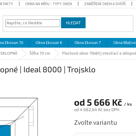
NTAKTY
OKNA NA MÍRU - TYPY OKEN
ZAMĚŘENÍ OKEN A DVEŘÍ
HLEDAT
na Ekosun 70
Okna Ekosun 6
Okna Ekosun 7
Okna BluEvol
A SKLOPNÁ
Šířka 70 cm
Plastové okno 70x80 | otevírací a sklopné 
opné | Ideal 8000 | Trojsklo
od
5 666 Kč
/ ks
od
4 682,64 Kč
bez DPH
Měrná
Zvolte variantu
cena: