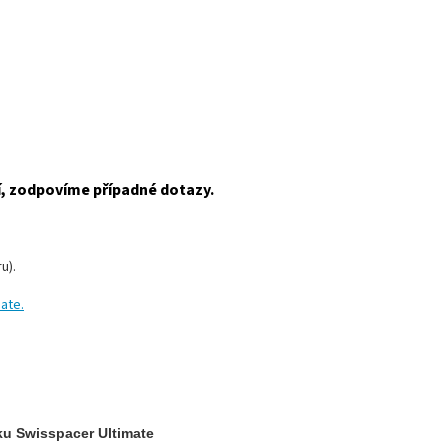
í, zodpovíme případné dotazy.
u).
ate.
ku Swisspacer Ultimate