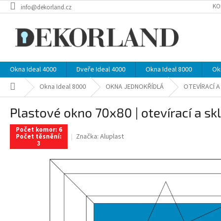
Přejít
KO
info@dekorland.cz
na
obsah
Okna Ideal 4000
Dveře Ideal 4000
Okna Ideal 8000
Ok
Domů
Okna Ideal 8000
OKNA JEDNOKŘÍDLÁ
OTEVÍRACÍ 
Plastové okno 70x80 | otevírací a skl
Počet komor: 6
Značka:
Aluplast
Počet těsnění:
3