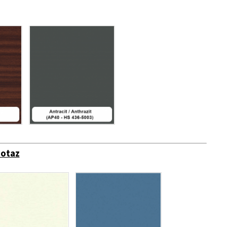
dotaz