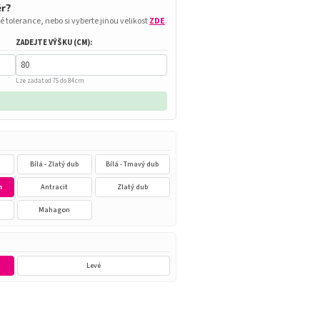
ěr?
é tolerance, nebo si vyberte jinou velikost
ZDE
.
ZADEJTE VÝŠKU (CM):
Lze zadat od 75 do 84 cm
Bílá - Zlatý dub
Bílá - Tmavý dub
n
Antracit
Zlatý dub
Mahagon
Levé