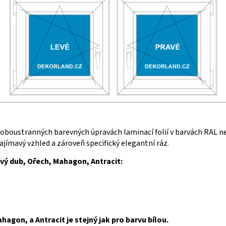
i oboustranných barevných úpravách laminací folií v barvách RAL n
 zajímavý vzhled a zároveň specifický elegantní ráz
.
avý dub, Ořech, Mahagon, Antracit:
agon, a Antracit je stejný jak pro barvu bílou.