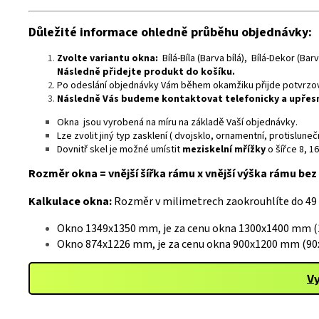
Důležité informace ohledně průběhu objednávky:
Zvolte variantu okna:
Bílá-Bíla (Barva bílá), Bílá-Dekor (Ba
Následně přidejte produkt do košíku.
Po odeslání objednávky Vám během okamžiku přijde potvrzova
Následně Vás budeme kontaktovat telefonicky a upře
Okna jsou vyrobená na míru na základě Vaší objednávky.
Lze zvolit jiný typ zasklení ( dvojsklo, ornamentní, protislu
Dovnitř skel je možné umístit
meziskelní mřížky
o šířce 8, 1
Rozměr okna = vnější šířka rámu x vnější výška rámu bez 
Kalkulace okna:
Rozměr v milimetrech zaokrouhlíte do 49
Okno 1349x1350 mm, je za cenu okna 1300x1400 mm (1
Okno 874x1226 mm, je za cenu okna 900x1200 mm (90x
Vy