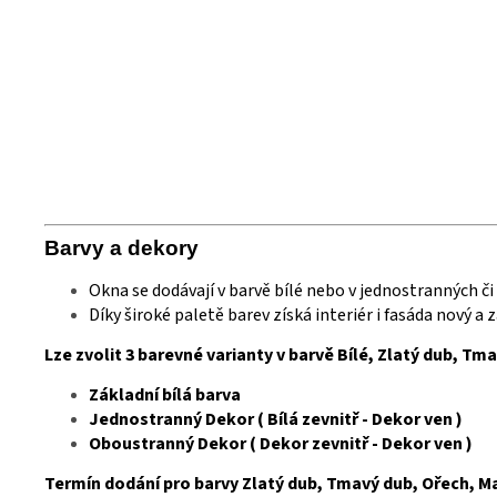
Barvy a
deko
ry
Okna se dodávají v barvě bílé nebo v jednostranných č
Díky široké paletě barev získá interiér i fasáda nový a
Lze zvolit 3 barevné varianty v barvě Bílé, Zlatý dub, Tm
Základní bílá barva
Jednostranný Dekor ( Bílá zevnitř - Dekor ven )
Oboustranný Dekor ( Dekor zevnitř - Dekor ven )
Termín dodání pro barvy Zlatý dub, Tmavý dub, Ořech, Mah