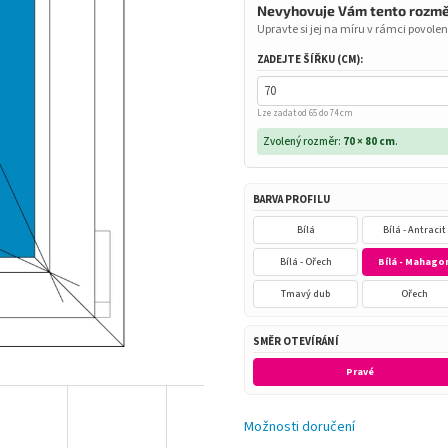
Nevyhovuje Vám tento rozm
Upravte si jej na míru v rámci povolen
ZADEJTE ŠÍŘKU (CM):
Lze zadat od 65 do 74 cm
Zvolený rozměr:
70 × 80 cm
.
BARVA PROFILU
Bílá
Bílá - Antracit
Bílá - Ořech
Bílá - Mahago
Tmavý dub
Ořech
SMĚR OTEVÍRÁNÍ
Pravé
Možnosti doručení