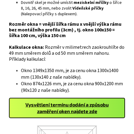
Dovnitř skel je možné umístit
meziskelní mřížky
o šířce
8, 16, 26, 45 mm, nebo zvolit
Vídeňské příčky
(Nalepovací příčky s duplexem).
Rozměr okna = vnější šířka rámu x vnější výška rámu
bez montážního profilu (3cm) , tj. okno 100x150 =
šířka 100 cm, výška 150 cm
Kalkulace okna:
Rozměr v milimetrech zaokrouhlíte do
49 mm směrem dolů a od 50 mm směrem nahoru.
Příklady kalkulací:
Okno 1349x1350 mm, je za cenu okna 1300x1400
mm (130x140 z naše nabídky).
Okno 874x1226 mm, je za cenu okna 900x1200 mm
(90x120 z naše nabídky).
Vysvětlení termínu dodání a způsobu
zaměření oken najdete zde