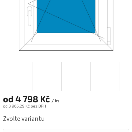
od
4 798 Kč
/ ks
od
3 965,29 Kč
bez DPH
Měrná
Zvolte variantu
cena: