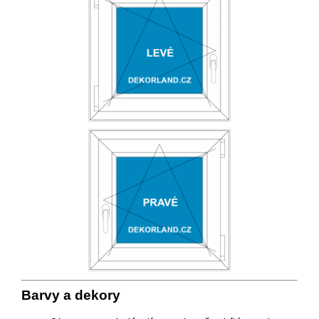
Barvy a
deko
ry