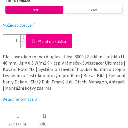
SMĚR OTEVÍRÁNÍ
Pravé
Levé
Možnosti doručení
Přidat do košíku
Plastové okno (okna) Aluplast Ideal 8000 | Zasklení trojsklo tl.
48 mm, Ug = 0,5 W/m2K + teplý rámeček Swisspacer Ultimate |
Kování Roto NX | Systém o stavební hloubce 85 mm s trojím
těsněním a šesti-komorovým profilem | Barva: Bílá | Základní
barvy Dekoru: Zlatý Dub, Tmavý dub, Ořech, Mahagon, Antracit
| Montážní kotvy zdarma
Detailní informace
ZEPTAT SE
SDÍLET