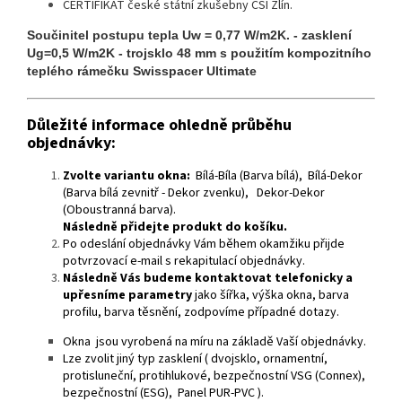
CERTIFIKÁT české státní zkušebny CSI Zlín.
Součinitel postupu tepla Uw = 0,77 W/m2K. - zasklení
Ug=0,5 W/m2K - trojsklo 48 mm s použitím kompozitního
teplého rámečku Swisspacer Ultimate
Důležité informace ohledně průběhu
objednávky:
Zvolte variantu okna:
Bílá-Bíla (Barva bílá), Bílá-Dekor
(Barva bílá zevnitř - Dekor zvenku), Dekor-Dekor
(Oboustranná barva).
Následně přidejte produkt do košíku.
Po odeslání objednávky Vám během okamžiku přijde
potvrzovací e-mail s rekapitulací objednávky.
Následně Vás budeme kontaktovat telefonicky a
upřesníme parametry
jako šířka, výška okna, barva
profilu, barva těsnění, zodpovíme případné dotazy.
Okna jsou vyrobená na míru na základě Vaší objednávky.
Lze zvolit jiný typ zasklení ( dvojsklo, ornamentní,
protisluneční, protihlukové, bezpečnostní VSG (Connex),
bezpečnostní (ESG), Panel PUR-PVC ).