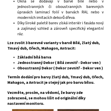
Okna se dodávají v barvě bílé nebo v
jednostranných či oboustranných barevných
úpravách laminací folií v barvách RAL nebo v
moderních imitacích dekorů dřeva.
Díky široké paletě barev získá interiér i fasáda nový
a zajímavý vzhled a zároveň specifický elegantní
ráz
.
Lze zvolit 3 barevné varianty v barvě Bílé, Zlatý dub,
Tmavý dub, Ořech, Mahagon, Antracit:
Základní bílá barva
Jednostranný Dekor ( Bílá zevnitř - Dekor ven )
Oboustranný Dekor ( Dekor zevnitř - Dekor ven )
Termín dodání pro barvy Zlatý dub, Tmavý dub, Ořech,
Mahagon, a Antracit je stejný jak pro barvu bílou.
Vezměte, prosím, na vědomí, že barvy zde
zobrazené, se mohou lišit od originální díky
nastavení monitoru.