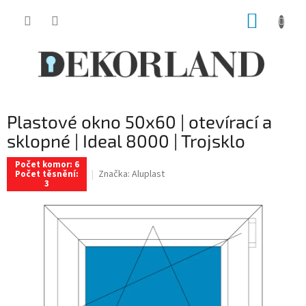
Přejít
NÁKUP
na
obsah
KOŠÍK
Plastové okno 50x60 | otevírací a
sklopné | Ideal 8000 | Trojsklo
Počet komor: 6
Značka:
Aluplast
Počet těsnění:
3