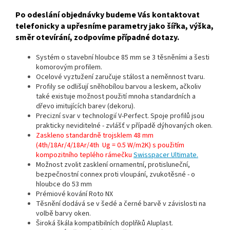
Po odeslání objednávky budeme Vás kontaktovat
telefonicky a upřesníme parametry jako šířka, výška,
směr otevírání, zodpovíme případné dotazy.
Systém o stavební hloubce 85 mm se 3 těsněními a šesti
komorovým profilem.
Ocelové vyztužení zaručuje stálost a neměnnost tvaru.
Profily se odlišují sněhobílou barvou a leskem, ačkoliv
také existuje možnost použití mnoha standardních a
dřevo imitujících barev (dekoru).
Precizní svar v technologií V-Perfect. Spoje profilů jsou
prakticky neviditelné - zvlášť v případě dýhovaných oken.
Zaskleno standardně trojsklem 48 mm
(4th/18Ar/4/18Ar/4th Ug = 0.5 W/m2K) s použitím
kompozitního teplého rámečku
Swisspacer Ultimate.
Možnost zvolit zasklení ornamentní, protisluneční,
bezpečnostní connex proti vloupání, zvukotěsné - o
hloubce do 53 mm
Prémiové kování Roto NX
Těsnění dodává se v šedé a černé barvě v závislosti na
volbě barvy oken.
Široká škála kompatibilních doplňků Aluplast.