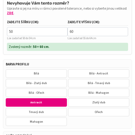
Nevyhovuje Vám tento rozměr?
Upravte si jej na míru v rámci povolené tolerance, nebo si vyberte jinou velikost
ZDE
.
ZADEJTE ŠÍŘKU (CM):
ZADEJTE VÝŠKU (CM):
Lze zadat od 50 do 54 cm
Lze zadat od 55 do 64 cm
Zvolený rozměr:
50 × 60 cm
.
BARVA PROFILU
Bílá
Bílá - Antracit
Bílá - Zlatý dub
Bílá - Tmavý dub
Bílá - Ořech
Bílá - Mahagon
Antracit
Zlatý dub
Tmavý dub
Ořech
Mahagon