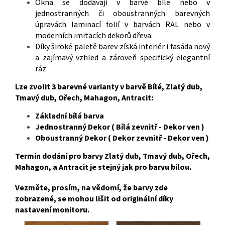
Okna se dodávají v barvě bílé nebo v
jednostranných či oboustranných barevných
úpravách laminací folií v barvách RAL nebo v
moderních imitacích dekorů dřeva.
Díky široké paletě barev získá interiér i fasáda nový
a zajímavý vzhled a zároveň specifický elegantní
ráz
.
Lze zvolit 3 barevné varianty v barvě Bílé, Zlatý dub,
Tmavý dub, Ořech, Mahagon, Antracit:
Základní bílá barva
Jednostranný Dekor ( Bílá zevnitř - Dekor ven )
Oboustranný Dekor ( Dekor zevnitř - Dekor ven )
Termín dodání pro barvy Zlatý dub, Tmavý dub, Ořech,
Mahagon, a Antracit je stejný jak pro barvu bílou.
Vezměte, prosím, na vědomí, že barvy zde
zobrazené, se mohou lišit od originální díky
nastavení monitoru.