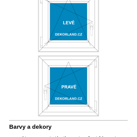
Barvy a
deko
ry