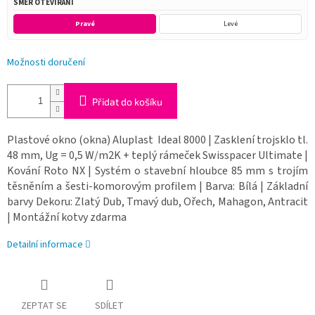
SMĚR OTEVÍRÁNÍ
Pravé
Levé
Možnosti doručení
Přidat do košíku
Plastové okno (okna) Aluplast Ideal 8000 | Zasklení trojsklo tl.
48 mm, Ug = 0,5 W/m2K + teplý rámeček Swisspacer Ultimate |
Kování Roto NX | Systém o stavební hloubce 85 mm s trojím
těsněním a šesti-komorovým profilem | Barva: Bílá | Základní
barvy Dekoru: Zlatý Dub, Tmavý dub, Ořech, Mahagon, Antracit
| Montážní kotvy zdarma
Detailní informace
ZEPTAT SE
SDÍLET