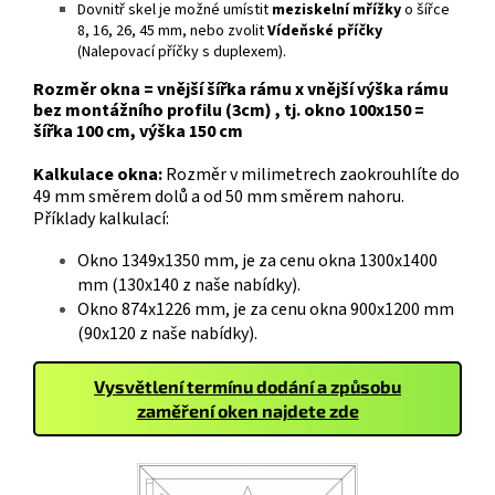
Dovnitř skel je možné umístit
meziskelní mřížky
o šířce
8, 16, 26, 45 mm, nebo zvolit
Vídeňské příčky
(Nalepovací příčky s duplexem).
Rozměr okna = vnější šířka rámu x vnější výška rámu
bez montážního profilu (3cm) , tj. okno 100x150 =
šířka 100 cm, výška 150 cm
Kalkulace okna:
Rozměr v milimetrech zaokrouhlíte do
49 mm směrem dolů a od 50 mm směrem nahoru.
Příklady kalkulací:
Okno 1349x1350 mm, je za cenu okna 1300x1400
mm (130x140 z naše nabídky).
Okno 874x1226 mm, je za cenu okna 900x1200 mm
(90x120 z naše nabídky).
Vysvětlení termínu dodání a způsobu
zaměření oken najdete zde