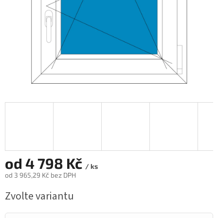
od
4 798 Kč
/ ks
od
3 965,29 Kč
bez DPH
Měrná
Zvolte variantu
cena: