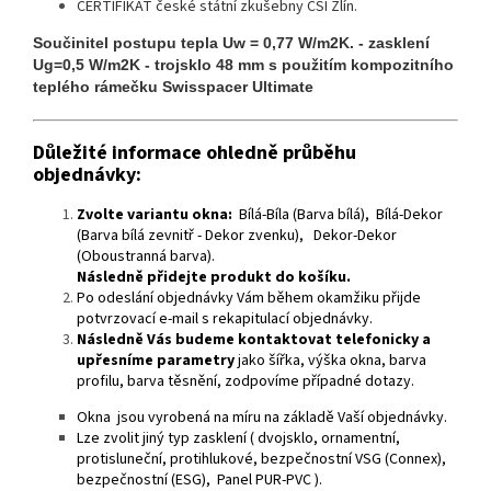
CERTIFIKÁT české státní zkušebny CSI Zlín.
Součinitel postupu tepla Uw = 0,77 W/m2K. - zasklení
Ug=0,5 W/m2K - trojsklo 48 mm s použitím kompozitního
teplého rámečku Swisspacer Ultimate
Důležité informace ohledně průběhu
objednávky:
Zvolte variantu okna:
Bílá-Bíla (Barva bílá), Bílá-Dekor
(Barva bílá zevnitř - Dekor zvenku), Dekor-Dekor
(Oboustranná barva).
Následně přidejte produkt do košíku.
Po odeslání objednávky Vám během okamžiku přijde
potvrzovací e-mail s rekapitulací objednávky.
Následně Vás budeme kontaktovat telefonicky a
upřesníme parametry
jako šířka, výška okna, barva
profilu, barva těsnění, zodpovíme případné dotazy.
Okna jsou vyrobená na míru na základě Vaší objednávky.
Lze zvolit jiný typ zasklení ( dvojsklo, ornamentní,
protisluneční, protihlukové, bezpečnostní VSG (Connex),
bezpečnostní (ESG), Panel PUR-PVC ).