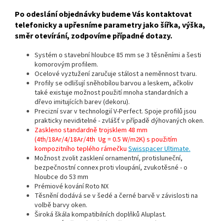
Po odeslání objednávky budeme Vás kontaktovat
telefonicky a upřesníme parametry jako šířka, výška,
směr otevírání, zodpovíme případné dotazy.
Systém o stavební hloubce 85 mm se 3 těsněními a šesti
komorovým profilem.
Ocelové vyztužení zaručuje stálost a neměnnost tvaru.
Profily se odlišují sněhobílou barvou a leskem, ačkoliv
také existuje možnost použití mnoha standardních a
dřevo imitujících barev (dekoru).
Precizní svar v technologií V-Perfect. Spoje profilů jsou
prakticky neviditelné - zvlášť v případě dýhovaných oken.
Zaskleno standardně trojsklem 48 mm
(4th/18Ar/4/18Ar/4th Ug = 0.5 W/m2K) s použitím
kompozitního teplého rámečku
Swisspacer Ultimate.
Možnost zvolit zasklení ornamentní, protisluneční,
bezpečnostní connex proti vloupání, zvukotěsné - o
hloubce do 53 mm
Prémiové kování Roto NX
Těsnění dodává se v šedé a černé barvě v závislosti na
volbě barvy oken.
Široká škála kompatibilních doplňků Aluplast.