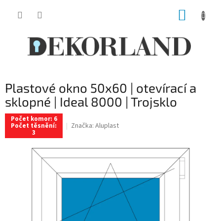
Přejít
NÁKUP
na
obsah
KOŠÍK
Plastové okno 50x60 | otevírací a
sklopné | Ideal 8000 | Trojsklo
Počet komor: 6
Značka:
Aluplast
Počet těsnění:
3