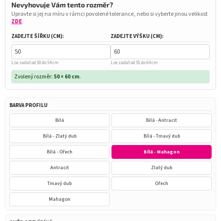
Nevyhovuje Vám tento rozměr?
Upravte si jej na míru v rámci povolené tolerance, nebo si vyberte jinou velikost
ZDE
.
ZADEJTE ŠÍŘKU (CM):
ZADEJTE VÝŠKU (CM):
Lze zadat od 50 do 54 cm
Lze zadat od 55 do 64 cm
Zvolený rozměr:
50 × 60 cm
.
BARVA PROFILU
Bílá
Bílá - Antracit
Bílá - Zlatý dub
Bílá - Tmavý dub
Bílá - Ořech
Bílá - Mahagon
Antracit
Zlatý dub
Tmavý dub
Ořech
Mahagon