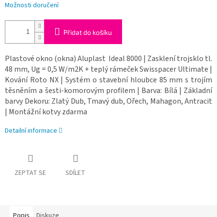
Možnosti doručení
Přidat do košíku
Plastové okno (okna) Aluplast Ideal 8000 | Zasklení trojsklo tl.
48 mm, Ug = 0,5 W/m2K + teplý rámeček Swisspacer Ultimate |
Kování Roto NX | Systém o stavební hloubce 85 mm s trojím
těsněním a šesti-komorovým profilem | Barva: Bílá | Základní
barvy Dekoru: Zlatý Dub, Tmavý dub, Ořech, Mahagon, Antracit
| Montážní kotvy zdarma
Detailní informace
ZEPTAT SE
SDÍLET
Popis
Diskuze