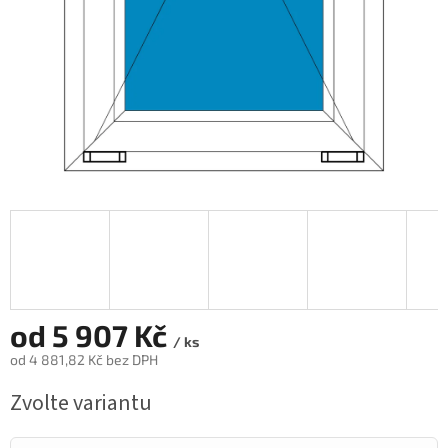
od
5 907 Kč
/ ks
od
4 881,82 Kč
bez DPH
Měrná
Zvolte variantu
cena: