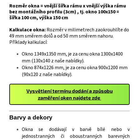
Rozměr okna = vnější šířka rámu x vnější výška rámu
bez montážního profilu (3cm) , tj. okno 100x150 =
šířka 100 cm, výška 150 cm
Kalkulace okna:
Rozměr v milimetrech zaokrouhlíte do
49 mm směrem dolů a od 50 mm směrem nahoru.
Příklady kalkulací:
Okno 1349x1350 mm, je za cenu okna 1300x1400
mm (130x140 z naše nabídky).
Okno 874x1226 mm, je za cenu okna 900x1200 mm
(90x120 z naše nabídky).
Vysvětlení termínu dodání a způsobu
zaměření oken najdete zde
Barvy a
deko
ry
Okna se dodávají v barvě bílé nebo v
jednostranných či oboustranných barevných