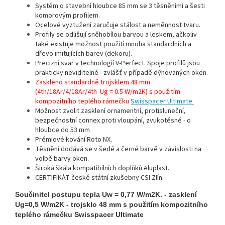
Systém o stavební hloubce 85 mm se 3 těsněními a šesti
komorovým profilem.
Ocelové vyztužení zaručuje stálost a neměnnost tvaru.
Profily se odlišují sněhobílou barvou a leskem, ačkoliv
také existuje možnost použití mnoha standardních a
dřevo imitujících barev (dekoru).
Precizní svar v technologií V-Perfect. Spoje profilů jsou
prakticky neviditelné - zvlášť v případě dýhovaných oken.
Zaskleno standardně trojsklem 48 mm
(4th/18Ar/4/18Ar/4th Ug = 0.5 W/m2K) s použitím
kompozitního teplého rámečku
Swisspacer Ultimate.
Možnost zvolit zasklení ornamentní, protisluneční,
bezpečnostní connex proti vloupání, zvukotěsné - o
hloubce do 53 mm
Prémiové kování Roto NX.
Těsnění dodává se v šedé a černé barvě v závislosti na
volbě barvy oken.
Široká škála kompatibilních doplňků Aluplast.
CERTIFIKÁT české státní zkušebny CSI Zlín.
Součinitel postupu tepla Uw = 0,77 W/m2K. - zasklení
Ug=0,5 W/m2K - trojsklo 48 mm s použitím kompozitního
teplého rámečku Swisspacer Ultimate