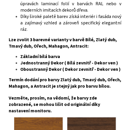
úpravách laminací folií v barvách RAL nebo v
moderních imitacích dekorů dřeva.
Díky široké paletě barev získá interiér i fasáda nový
a zajímavý vzhled a zároveň specifický elegantní
ráz
.
Lze zvolit 3 barevné varianty v barvě Bílé, Zlatý dub,
Tmavý dub, Ořech, Mahagon, Antracit:
Základní bílá barva
Jednostranný Dekor ( Bílá zevnitř - Dekor ven )
Oboustranný Dekor ( Dekor zevnitř - Dekor ven )
Termín dodání pro barvy Zlatý dub, Tmavý dub, Ořech,
Mahagon, a Antracit je stejný jak pro barvu bílou.
Vezměte, prosím, na vědomí, že barvy zde
zobrazené, se mohou lišit od originální díky
nastavení monitoru.