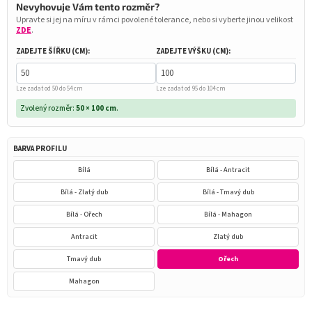
Nevyhovuje Vám tento rozměr?
Upravte si jej na míru v rámci povolené tolerance, nebo si vyberte jinou velikost
ZDE
.
ZADEJTE ŠÍŘKU (CM):
ZADEJTE VÝŠKU (CM):
Lze zadat od 50 do 54 cm
Lze zadat od 95 do 104 cm
Zvolený rozměr:
50 × 100 cm
.
BARVA PROFILU
Bílá
Bílá - Antracit
Bílá - Zlatý dub
Bílá - Tmavý dub
Bílá - Ořech
Bílá - Mahagon
Antracit
Zlatý dub
Tmavý dub
Ořech
Mahagon