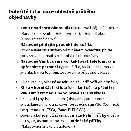
Důležité informace ohledně průběhu
objednávky:
Zvolte variantu okna:
Bílá-Bíla (Barva bílá), Bílá-Dekor
(Barva bílá zevnitř - Dekor zvenku), Dekor-Dekor
(Oboustranná barva).
Následně přidejte produkt do košíku.
Po odeslání objednávky Vám během okamžiku přijde
potvrzovací e-mail s rekapitulací objednávky.
Následně Vás budeme kontaktovat telefonicky a
upřesníme parametry
jako šířka, výška okna, barva
profilu, barva těsnění, zodpovíme případné dotazy.
Okna jsou vyrobená na míru na základě Vaší objednávky.
Klika v horní částí křídla
(standardně),
na přání lze
kliku umístit z levé nebo pravé strany křídla
.
Lze zvolit jiný typ zasklení ( dvojsklo, ornamentní,
protisluneční, protihlukové, bezpečnostní VSG (Connex),
bezpečnostní (ESG), Panel PUR-PVC ).
Dovnitř skel je možné umístit
meziskelní mřížky
o šířce
8, 16, 26, 45 mm, nebo zvolit
Vídeňské příčky
(Nalepovací příčky s duplexem).