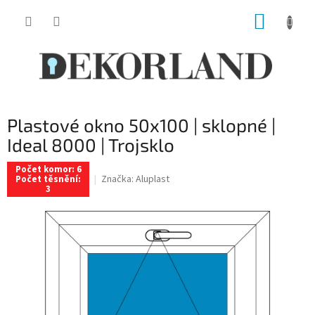
Přejít
NÁKUP
na
obsah
KOŠÍK
Plastové okno 50x100 | sklopné |
Ideal 8000 | Trojsklo
Počet komor: 6
Značka:
Aluplast
Počet těsnění:
3