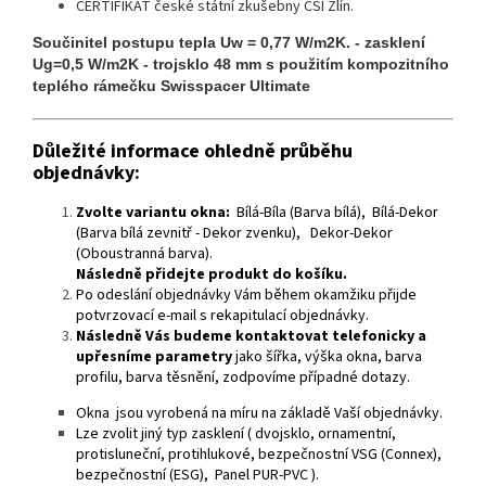
CERTIFIKÁT české státní zkušebny CSI Zlín.
Součinitel postupu tepla Uw = 0,77 W/m2K. - zasklení
Ug=0,5 W/m2K - trojsklo 48 mm s použitím kompozitního
teplého rámečku Swisspacer Ultimate
Důležité informace ohledně průběhu
objednávky:
Zvolte variantu okna:
Bílá-Bíla (Barva bílá), Bílá-Dekor
(Barva bílá zevnitř - Dekor zvenku), Dekor-Dekor
(Oboustranná barva).
Následně přidejte produkt do košíku.
Po odeslání objednávky Vám během okamžiku přijde
potvrzovací e-mail s rekapitulací objednávky.
Následně Vás budeme kontaktovat telefonicky a
upřesníme parametry
jako šířka, výška okna, barva
profilu, barva těsnění, zodpovíme případné dotazy.
Okna jsou vyrobená na míru na základě Vaší objednávky.
Lze zvolit jiný typ zasklení ( dvojsklo, ornamentní,
protisluneční, protihlukové, bezpečnostní VSG (Connex),
bezpečnostní (ESG), Panel PUR-PVC ).