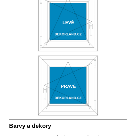
Barvy a
deko
ry