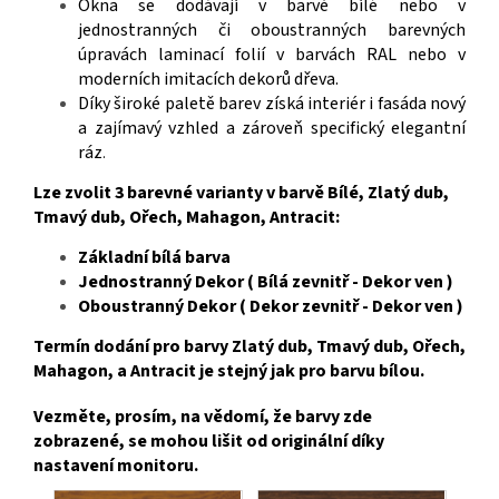
Okna se dodávají v barvě bílé nebo v
jednostranných či oboustranných barevných
úpravách laminací folií v barvách RAL nebo v
moderních imitacích dekorů dřeva.
Díky široké paletě barev získá interiér i fasáda nový
a zajímavý vzhled a zároveň specifický elegantní
ráz
.
Lze zvolit 3 barevné varianty v barvě Bílé, Zlatý dub,
Tmavý dub, Ořech, Mahagon, Antracit:
Základní bílá barva
Jednostranný Dekor ( Bílá zevnitř - Dekor ven )
Oboustranný Dekor ( Dekor zevnitř - Dekor ven )
Termín dodání pro barvy Zlatý dub, Tmavý dub, Ořech,
Mahagon, a Antracit je stejný jak pro barvu bílou.
Vezměte, prosím, na vědomí, že barvy zde
zobrazené, se mohou lišit od originální díky
nastavení monitoru.