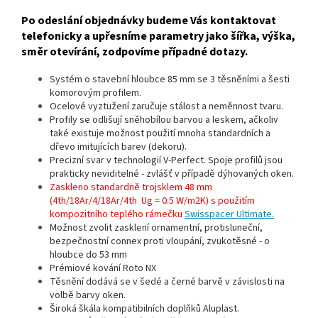
Po odeslání objednávky budeme Vás kontaktovat
telefonicky a upřesníme parametry jako šířka, výška,
směr otevírání, zodpovíme případné dotazy.
Systém o stavební hloubce 85 mm se 3 těsněními a šesti
komorovým profilem.
Ocelové vyztužení zaručuje stálost a neměnnost tvaru.
Profily se odlišují sněhobílou barvou a leskem, ačkoliv
také existuje možnost použití mnoha standardních a
dřevo imitujících barev (dekoru).
Precizní svar v technologií V-Perfect. Spoje profilů jsou
prakticky neviditelné - zvlášť v případě dýhovaných oken.
Zaskleno standardně trojsklem 48 mm
(4th/18Ar/4/18Ar/4th Ug = 0.5 W/m2K) s použitím
kompozitního teplého rámečku
Swisspacer Ultimate.
Možnost zvolit zasklení ornamentní, protisluneční,
bezpečnostní connex proti vloupání, zvukotěsné - o
hloubce do 53 mm
Prémiové kování Roto NX
Těsnění dodává se v šedé a černé barvě v závislosti na
volbě barvy oken.
Široká škála kompatibilních doplňků Aluplast.