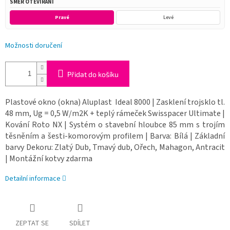
SMĚR OTEVÍRÁNÍ
Pravé
Levé
Možnosti doručení
Přidat do košíku
Plastové okno (okna) Aluplast Ideal 8000 | Zasklení trojsklo tl.
48 mm, Ug = 0,5 W/m2K + teplý rámeček Swisspacer Ultimate |
Kování Roto NX | Systém o stavební hloubce 85 mm s trojím
těsněním a šesti-komorovým profilem | Barva: Bílá | Základní
barvy Dekoru: Zlatý Dub, Tmavý dub, Ořech, Mahagon, Antracit
| Montážní kotvy zdarma
Detailní informace
ZEPTAT SE
SDÍLET