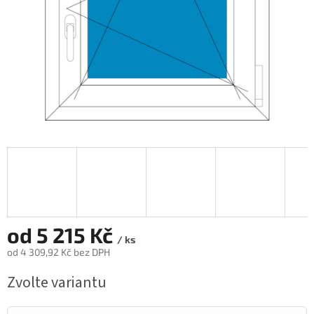
od
5 215 Kč
/ ks
od
4 309,92 Kč
bez DPH
Měrná
Zvolte variantu
cena: