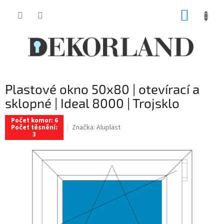
Přejít
NÁKUP
na
obsah
KOŠÍK
Plastové okno 50x80 | otevírací a
sklopné | Ideal 8000 | Trojsklo
Počet komor: 6
Značka:
Aluplast
Počet těsnění:
3