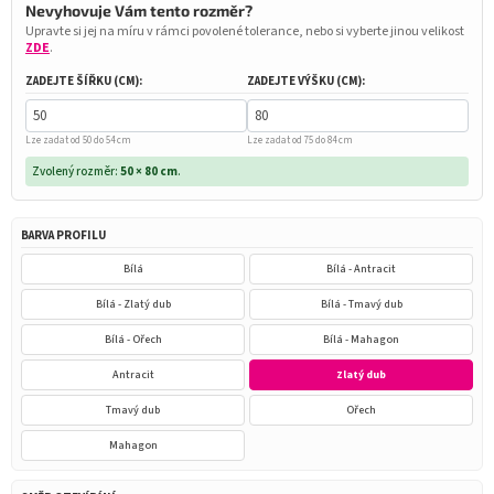
Nevyhovuje Vám tento rozměr?
Upravte si jej na míru v rámci povolené tolerance, nebo si vyberte jinou velikost
ZDE
.
ZADEJTE ŠÍŘKU (CM):
ZADEJTE VÝŠKU (CM):
Lze zadat od 50 do 54 cm
Lze zadat od 75 do 84 cm
Zvolený rozměr:
50 × 80 cm
.
BARVA PROFILU
Bílá
Bílá - Antracit
Bílá - Zlatý dub
Bílá - Tmavý dub
Bílá - Ořech
Bílá - Mahagon
Antracit
Zlatý dub
Tmavý dub
Ořech
Mahagon