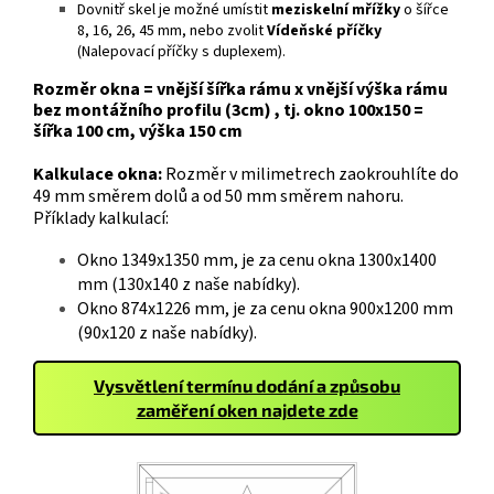
Dovnitř skel je možné umístit
meziskelní mřížky
o šířce
8, 16, 26, 45 mm, nebo zvolit
Vídeňské příčky
(Nalepovací příčky s duplexem).
Rozměr okna = vnější šířka rámu x vnější výška rámu
bez montážního profilu (3cm) , tj. okno 100x150 =
šířka 100 cm, výška 150 cm
Kalkulace okna:
Rozměr v milimetrech zaokrouhlíte do
49 mm směrem dolů a od 50 mm směrem nahoru.
Příklady kalkulací:
Okno 1349x1350 mm, je za cenu okna 1300x1400
mm (130x140 z naše nabídky).
Okno 874x1226 mm, je za cenu okna 900x1200 mm
(90x120 z naše nabídky).
Vysvětlení termínu dodání a způsobu
zaměření oken najdete zde