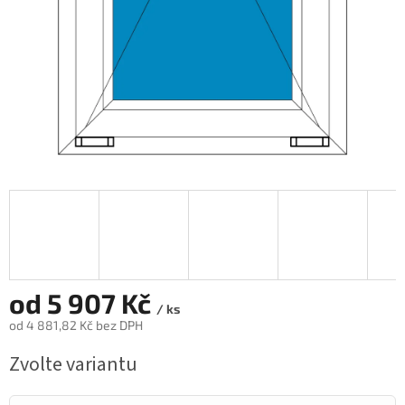
od
5 907 Kč
/ ks
od
4 881,82 Kč
bez DPH
Měrná
Zvolte variantu
cena: