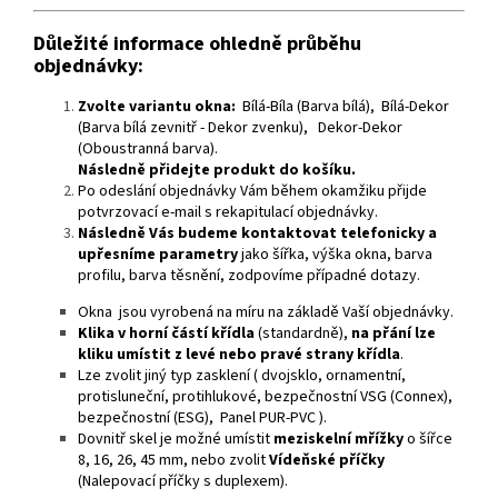
Důležité informace ohledně průběhu
objednávky:
Zvolte variantu okna:
Bílá-Bíla (Barva bílá), Bílá-Dekor
(Barva bílá zevnitř - Dekor zvenku), Dekor-Dekor
(Oboustranná barva).
Následně přidejte produkt do košíku.
Po odeslání objednávky Vám během okamžiku přijde
potvrzovací e-mail s rekapitulací objednávky.
Následně Vás budeme kontaktovat telefonicky a
upřesníme parametry
jako šířka, výška okna, barva
profilu, barva těsnění, zodpovíme případné dotazy.
Okna jsou vyrobená na míru na základě Vaší objednávky.
Klika v horní částí křídla
(standardně),
na přání lze
kliku umístit z levé nebo pravé strany křídla
.
Lze zvolit jiný typ zasklení ( dvojsklo, ornamentní,
protisluneční, protihlukové, bezpečnostní VSG (Connex),
bezpečnostní (ESG), Panel PUR-PVC ).
Dovnitř skel je možné umístit
meziskelní mřížky
o šířce
8, 16, 26, 45 mm, nebo zvolit
Vídeňské příčky
(Nalepovací příčky s duplexem).