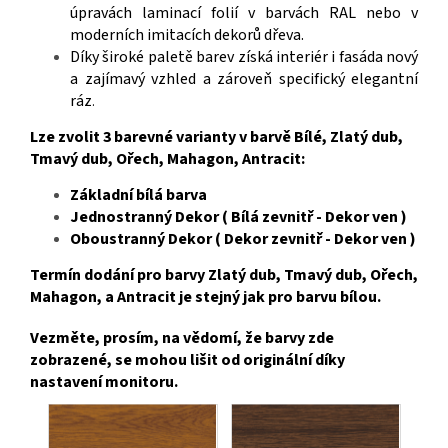
úpravách laminací folií v barvách RAL nebo v
moderních imitacích dekorů dřeva.
Díky široké paletě barev získá interiér i fasáda nový
a zajímavý vzhled a zároveň specifický elegantní
ráz
.
Lze zvolit 3 barevné varianty v barvě Bílé, Zlatý dub,
Tmavý dub, Ořech, Mahagon, Antracit:
Základní bílá barva
Jednostranný Dekor ( Bílá zevnitř - Dekor ven )
Oboustranný Dekor ( Dekor zevnitř - Dekor ven )
Termín dodání pro barvy Zlatý dub, Tmavý dub, Ořech,
Mahagon, a Antracit je stejný jak pro barvu bílou.
Vezměte, prosím, na vědomí, že barvy zde
zobrazené, se mohou lišit od originální díky
nastavení monitoru.