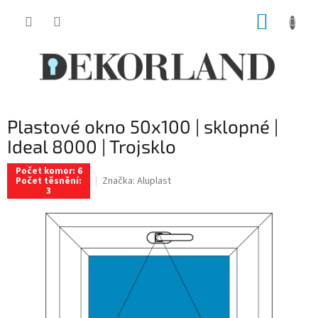
Přejít
NÁKUP
na
obsah
KOŠÍK
Plastové okno 50x100 | sklopné |
Ideal 8000 | Trojsklo
Počet komor: 6
Značka:
Aluplast
Počet těsnění:
3