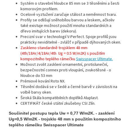
Systém o stavební hloubce 85 mm se 3 těsněními a šesti
komorovým profilem.
Ocelové vyztužení zaručuje stálost a neměnnost tvaru.
Profily se odlišují sněhobílou barvou a leskem, ačkoliv
také existuje možnost použití mnoha standardních a
dřevo imitujících barev (dekoru).
Precizní svar v technologií V-Perfect. Spoje profilů jsou
prakticky neviditelné - zvlášť v případě dýhovaných oken.
Zaskleno standardně trojsklem 48 mm
(4th/18Ar/4/18Ar/4th Ug = 0.5 W/m2K) s použitím
kompozitního teplého rámečku
Swisspacer Ultimate.
Možnost zvolit zasklení ornamentní, protisluneční,
bezpečnostní connex proti vloupání, zvukotěsné - o
hloubce do 53 mm
Prémiové kování Roto NX.
Těsnění dodává se v šedé a černé barvě v závislosti na
volbě barvy oken.
Široká škála kompatibilních doplňků Aluplast.
CERTIFIKÁT české státní zkušebny CSI Zlín.
Součinitel postupu tepla Uw = 0,77 W/m2K. - zasklení
Ug=0,5 W/m2K - trojsklo 48 mm s použitím kompozitního
teplého rámečku Swisspacer Ultimate