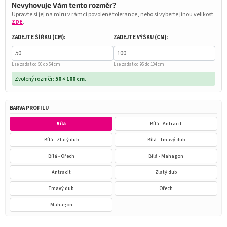
Nevyhovuje Vám tento rozměr?
Upravte si jej na míru v rámci povolené tolerance, nebo si vyberte jinou velikost
ZDE
.
ZADEJTE ŠÍŘKU (CM):
ZADEJTE VÝŠKU (CM):
Lze zadat od 50 do 54 cm
Lze zadat od 95 do 104 cm
Zvolený rozměr:
50 × 100 cm
.
BARVA PROFILU
Bílá
Bílá - Antracit
Bílá - Zlatý dub
Bílá - Tmavý dub
Bílá - Ořech
Bílá - Mahagon
Antracit
Zlatý dub
Tmavý dub
Ořech
Mahagon