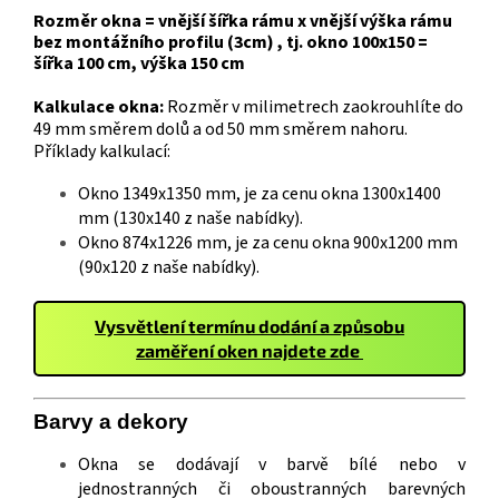
Rozměr okna = vnější šířka rámu x vnější výška rámu
bez montážního profilu (3cm) , tj. okno 100x150 =
šířka 100 cm, výška 150 cm
Kalkulace okna:
Rozměr v milimetrech zaokrouhlíte do
49 mm směrem dolů a od 50 mm směrem nahoru.
Příklady kalkulací:
Okno 1349x1350 mm, je za cenu okna 1300x1400
mm (130x140 z naše nabídky).
Okno 874x1226 mm, je za cenu okna 900x1200 mm
(90x120 z naše nabídky).
Vysvětlení termínu dodání a způsobu
zaměření oken najdete zde
Barvy a
deko
ry
Okna se dodávají v barvě bílé nebo v
jednostranných či oboustranných barevných