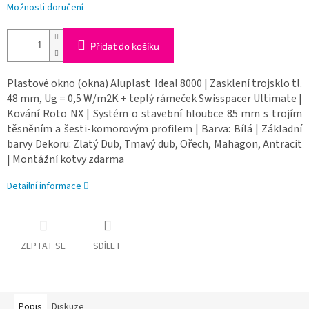
Možnosti doručení
Přidat do košíku
Plastové okno (okna) Aluplast Ideal 8000 | Zasklení trojsklo tl.
48 mm, Ug = 0,5 W/m2K + teplý rámeček Swisspacer Ultimate |
Kování Roto NX | Systém o stavební hloubce 85 mm s trojím
těsněním a šesti-komorovým profilem | Barva: Bílá | Základní
barvy Dekoru: Zlatý Dub, Tmavý dub, Ořech, Mahagon, Antracit
| Montážní kotvy zdarma
Detailní informace
ZEPTAT SE
SDÍLET
Popis
Diskuze