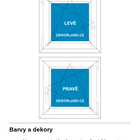
Barvy a
deko
ry