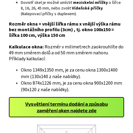
Dovnitř skel je možné umístit
meziskelní mřížky
o šířce
8, 16, 26, 45 mm, nebo zvolit
Vídeňské příčky
(Nalepovací příčky s duplexem).
Rozměr okna = vnější šířka rámu x vnější výška rámu
bez montážního profilu (3cm) , tj. okno 100x150 =
šířka 100 cm, výška 150 cm
Kalkulace okna:
Rozměr v milimetrech zaokrouhlíte do
49 mm směrem dolů a od 50 mm směrem nahoru.
Příklady kalkulací:
Okno 1349x1350 mm, je za cenu okna 1300x1400
mm (130x140 z naše nabídky).
Okno 874x1226 mm, je za cenu okna 900x1200 mm
(90x120 z naše nabídky).
Vysvětlení termínu dodání a způsobu
zaměření oken najdete zde