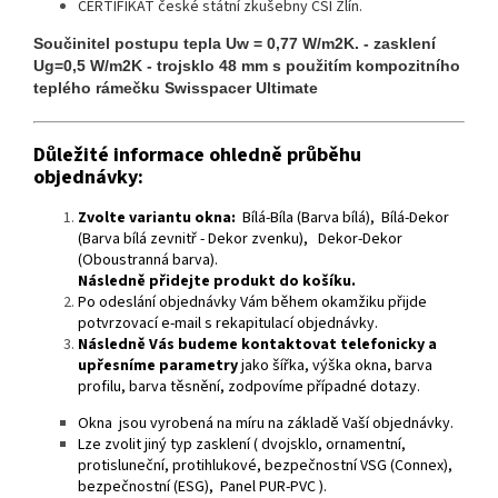
CERTIFIKÁT české státní zkušebny CSI Zlín.
Součinitel postupu tepla Uw = 0,77 W/m2K. - zasklení
Ug=0,5 W/m2K - trojsklo 48 mm s použitím kompozitního
teplého rámečku Swisspacer Ultimate
Důležité informace ohledně průběhu
objednávky:
Zvolte variantu okna:
Bílá-Bíla (Barva bílá), Bílá-Dekor
(Barva bílá zevnitř - Dekor zvenku), Dekor-Dekor
(Oboustranná barva).
Následně přidejte produkt do košíku.
Po odeslání objednávky Vám během okamžiku přijde
potvrzovací e-mail s rekapitulací objednávky.
Následně Vás budeme kontaktovat telefonicky a
upřesníme parametry
jako šířka, výška okna, barva
profilu, barva těsnění, zodpovíme případné dotazy.
Okna jsou vyrobená na míru na základě Vaší objednávky.
Lze zvolit jiný typ zasklení ( dvojsklo, ornamentní,
protisluneční, protihlukové, bezpečnostní VSG (Connex),
bezpečnostní (ESG), Panel PUR-PVC ).