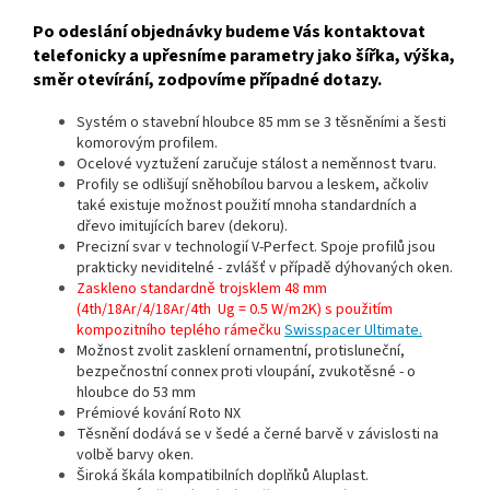
Po odeslání objednávky budeme Vás kontaktovat
telefonicky a upřesníme parametry jako šířka, výška,
směr otevírání, zodpovíme případné dotazy.
Systém o stavební hloubce 85 mm se 3 těsněními a šesti
komorovým profilem.
Ocelové vyztužení zaručuje stálost a neměnnost tvaru.
Profily se odlišují sněhobílou barvou a leskem, ačkoliv
také existuje možnost použití mnoha standardních a
dřevo imitujících barev (dekoru).
Precizní svar v technologií V-Perfect. Spoje profilů jsou
prakticky neviditelné - zvlášť v případě dýhovaných oken.
Zaskleno standardně trojsklem 48 mm
(4th/18Ar/4/18Ar/4th Ug = 0.5 W/m2K) s použitím
kompozitního teplého rámečku
Swisspacer Ultimate.
Možnost zvolit zasklení ornamentní, protisluneční,
bezpečnostní connex proti vloupání, zvukotěsné - o
hloubce do 53 mm
Prémiové kování Roto NX
Těsnění dodává se v šedé a černé barvě v závislosti na
volbě barvy oken.
Široká škála kompatibilních doplňků Aluplast.