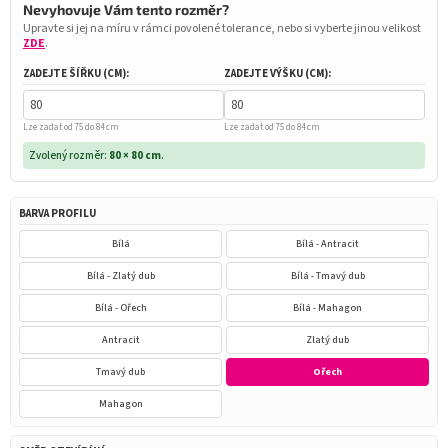
Nevyhovuje Vám tento rozměr?
Upravte si jej na míru v rámci povolené tolerance, nebo si vyberte jinou velikost
ZDE
.
ZADEJTE ŠÍŘKU (CM):
ZADEJTE VÝŠKU (CM):
Lze zadat od 75 do 84 cm
Lze zadat od 75 do 84 cm
Zvolený rozměr:
80 × 80 cm
.
BARVA PROFILU
Bílá
Bílá - Antracit
Bílá - Zlatý dub
Bílá - Tmavý dub
Bílá - Ořech
Bílá - Mahagon
Antracit
Zlatý dub
Tmavý dub
Ořech
Mahagon