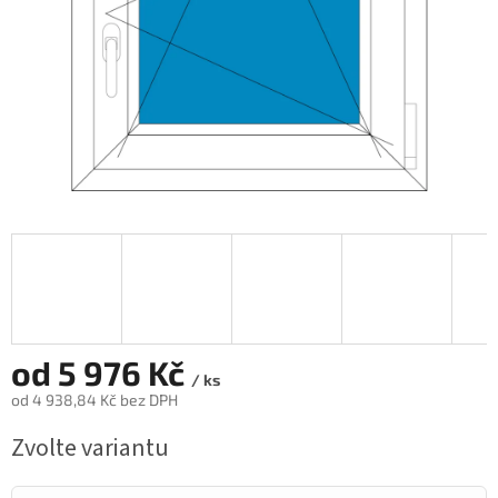
od
5 976 Kč
/ ks
od
4 938,84 Kč
bez DPH
Měrná
Zvolte variantu
cena: