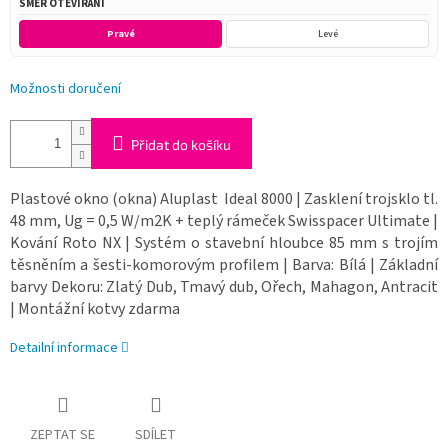
SMĚR OTEVÍRÁNÍ
Pravé
Levé
Možnosti doručení
Přidat do košíku
Plastové okno (okna) Aluplast Ideal 8000 | Zasklení trojsklo tl.
48 mm, Ug = 0,5 W/m2K + teplý rámeček Swisspacer Ultimate |
Kování Roto NX | Systém o stavební hloubce 85 mm s trojím
těsněním a šesti-komorovým profilem | Barva: Bílá | Základní
barvy Dekoru: Zlatý Dub, Tmavý dub, Ořech, Mahagon, Antracit
| Montážní kotvy zdarma
Detailní informace
ZEPTAT SE
SDÍLET