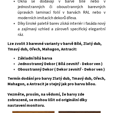
Okna se dodávají v barvě bílé nebo v
jednostranných či oboustranných barevných
úpravách laminací folií v barvách RAL nebo v
moderních imitacích dekorů dřeva.
Díky široké paletě barev získá interiér i fasáda nový
a zajímavý vzhled a zároveň specifický elegantní
ráz
.
Lze zvolit 3 barevné varianty v barvě Bílé, Zlatý dub,
Tmavý dub, Ořech, Mahagon, Antracit:
Základní bílá barva
Jednostranný Dekor ( Bílá zevnitř - Dekor ven )
Oboustranný Dekor ( Dekor zevnitř - Dekor ven )
Termín dodání pro barvy Zlatý dub, Tmavý dub, Ořech,
Mahagon, a Antracit je stejný jak pro barvu bílou.
Vezměte, prosím, na vědomí, že barvy zde
zobrazené, se mohou lišit od originální díky
nastavení monitoru.