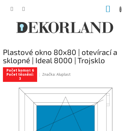
Přejít
NÁKUP
na
obsah
KOŠÍK
Plastové okno 80x80 | otevírací a
sklopné | Ideal 8000 | Trojsklo
Počet komor: 6
Značka:
Aluplast
Počet těsnění:
3