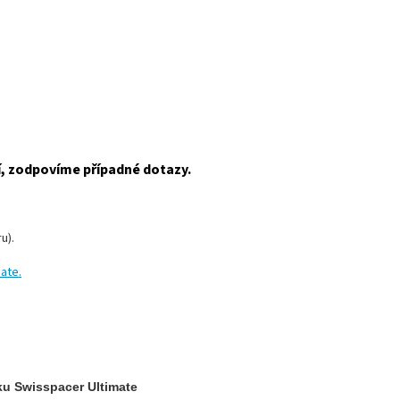
í, zodpovíme případné dotazy.
u).
ate.
ku Swisspacer Ultimate