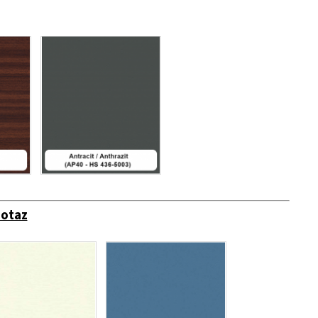
dotaz