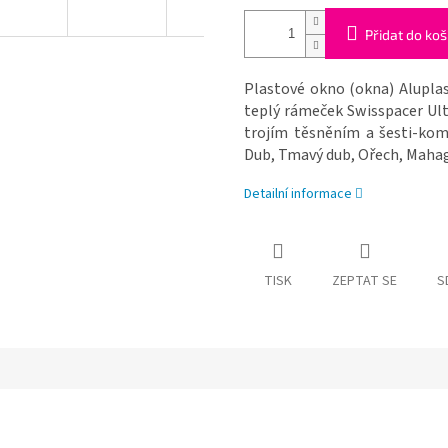
Přidat do koš
Plastové okno (okna) Aluplas
teplý rámeček Swisspacer Ul
trojím těsněním a šesti-komo
Dub, Tmavý dub, Ořech, Mahag
Detailní informace
TISK
ZEPTAT SE
S