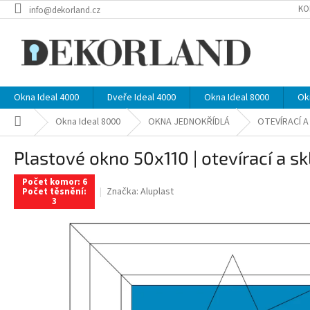
Přejít
KO
info@dekorland.cz
na
obsah
Okna Ideal 4000
Dveře Ideal 4000
Okna Ideal 8000
Ok
Domů
Okna Ideal 8000
OKNA JEDNOKŘÍDLÁ
OTEVÍRACÍ 
Plastové okno 50x110 | otevírací a sk
Počet komor: 6
Značka:
Aluplast
Počet těsnění:
3