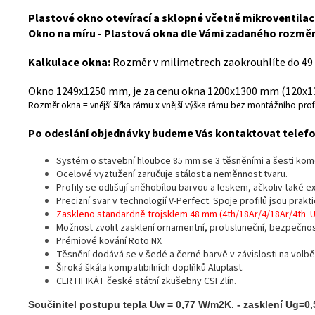
Plastové okno otevírací a sklopné včetně mikroventilace
Okno na míru - Plastová okna dle Vámi zadaného rozmě
Kalkulace okna:
Rozměr v milimetrech zaokrouhlíte do 49
Okno 1249x1250 mm, je za cenu okna 1200x1300 mm (120x130
Rozměr okna = vnější šířka rámu x vnější výška rámu bez montážního profi
Po odeslání objednávky budeme Vás kontaktovat telefon
Systém o stavební hloubce 85 mm se 3 těsněními a šesti ko
Ocelové vyztužení zaručuje stálost a neměnnost tvaru.
Profily se odlišují sněhobílou barvou a leskem, ačkoliv také 
Precizní svar v technologií V-Perfect. Spoje profilů jsou prak
Zaskleno standardně trojsklem 48 mm (4th/18Ar/4/18Ar/4th 
Možnost zvolit zasklení ornamentní, protisluneční, bezpečno
Prémiové kování Roto NX
Těsnění dodává se v šedé a černé barvě v závislosti na volbě
Široká škála kompatibilních doplňků Aluplast.
CERTIFIKÁT české státní zkušebny CSI Zlín.
Součinitel postupu tepla Uw = 0,77 W/m2K. - zasklení Ug=0