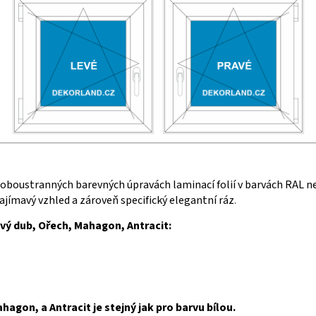
i oboustranných barevných úpravách laminací folií v barvách RAL n
 zajímavý vzhled a zároveň specifický elegantní ráz
.
avý dub, Ořech, Mahagon, Antracit:
agon, a Antracit je stejný jak pro barvu bílou.