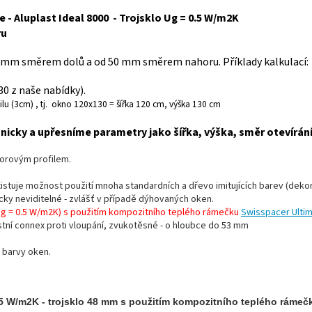
 - Aluplast Ideal 8000 - Trojsklo Ug = 0.5 W/m2K
ru
 mm směrem dolů a od 50 mm směrem nahoru. Příklady kalkulací:
 z naše nabídky).
lu (3cm) , tj. okno 120x130 = šířka 120 cm, výška 130 cm
icky a upřesníme parametry jako šířka, výška, směr otevírán
morovým profilem.
existuje možnost použití mnoha standardních a dřevo imitujících barev (dekor
ticky neviditelné - zvlášť v případě dýhovaných oken.
Ug = 0.5 W/m2K) s použitím kompozitního teplého rámečku
Swisspacer Ultim
stní connex proti vloupání, zvukotěsné - o hloubce do 53 mm
 barvy oken.
,5 W/m2K - trojsklo 48 mm s použitím kompozitního teplého rámeč