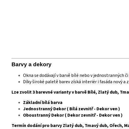
Barvy a
deko
ry
Okna se dodávají v barvě bílé nebo v jednostranných č
Díky široké paletě barev získá interiér i fasáda nový a
Lze zvolit 3 barevné varianty v barvě Bílé, Zlatý dub, Tm
Základní bílá barva
Jednostranný Dekor ( Bílá zevnitř - Dekor ven )
Oboustranný Dekor ( Dekor zevnitř - Dekor ven )
Termín dodání pro barvy Zlatý dub, Tmavý dub, Ořech, Mah