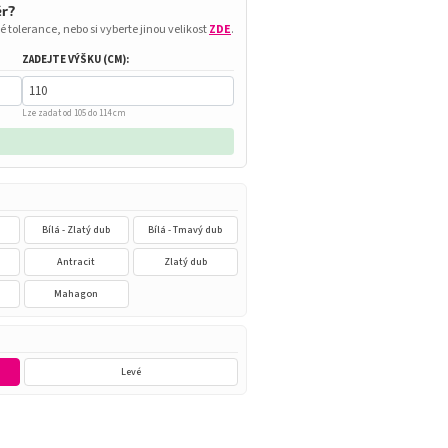
ěr?
é tolerance, nebo si vyberte jinou velikost
ZDE
.
ZADEJTE VÝŠKU (CM):
Lze zadat od 105 do 114 cm
Bílá - Zlatý dub
Bílá - Tmavý dub
n
Antracit
Zlatý dub
Mahagon
Levé