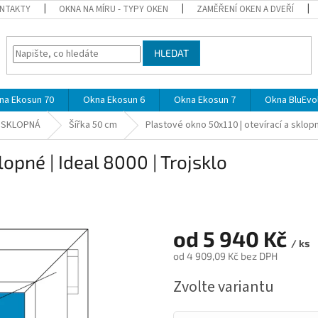
NTAKTY
OKNA NA MÍRU - TYPY OKEN
ZAMĚŘENÍ OKEN A DVEŘÍ
HLEDAT
na Ekosun 70
Okna Ekosun 6
Okna Ekosun 7
Okna BluEvol
A SKLOPNÁ
Šířka 50 cm
Plastové okno 50x110 | otevírací a sklopné
lopné | Ideal 8000 | Trojsklo
od
5 940 Kč
/ ks
od
4 909,09 Kč
bez DPH
Měrná
Zvolte variantu
cena: