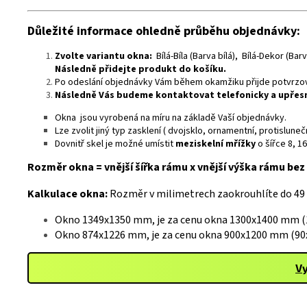
Důležité informace ohledně průběhu objednávky:
Zvolte variantu okna:
Bílá-Bíla (Barva bílá), Bílá-Dekor (Ba
Následně přidejte produkt do košíku.
Po odeslání objednávky Vám během okamžiku přijde potvrzova
Následně Vás budeme kontaktovat telefonicky a upře
Okna jsou vyrobená na míru na základě Vaší objednávky.
Lze zvolit jiný typ zasklení ( dvojsklo, ornamentní, protislu
Dovnitř skel je možné umístit
meziskelní mřížky
o šířce 8, 1
Rozměr okna = vnější šířka rámu x vnější výška rámu bez 
Kalkulace okna:
Rozměr v milimetrech zaokrouhlíte do 49
Okno 1349x1350 mm, je za cenu okna 1300x1400 mm (1
Okno 874x1226 mm, je za cenu okna 900x1200 mm (90x
Vy