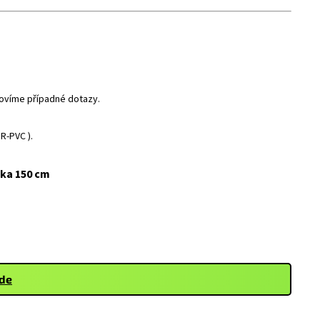
dpovíme případné dotazy.
R-PVC ).
ška 150 cm
zde