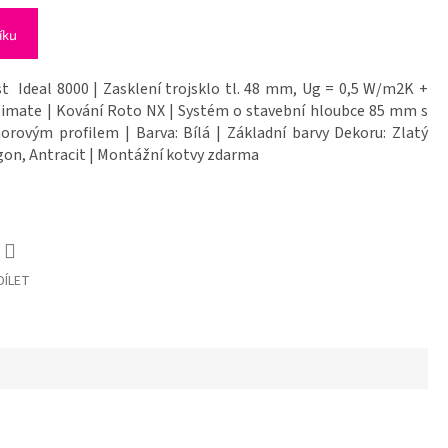
íku
t Ideal 8000 | Zasklení trojsklo tl. 48 mm, Ug = 0,5 W/m2K +
timate | Kování Roto NX | Systém o stavební hloubce 85 mm s
rovým profilem | Barva: Bílá | Základní barvy Dekoru: Zlatý
on, Antracit | Montážní kotvy zdarma
DÍLET