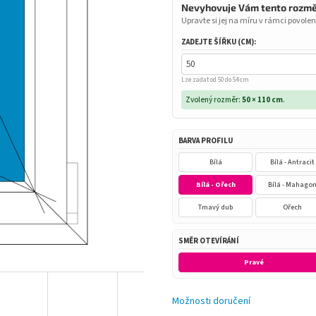
Nevyhovuje Vám tento rozm
Upravte si jej na míru v rámci povolen
ZADEJTE ŠÍŘKU (CM):
Lze zadat od 50 do 54 cm
Zvolený rozměr:
50 × 110 cm
.
BARVA PROFILU
Bílá
Bílá - Antracit
Bílá - Ořech
Bílá - Mahago
Tmavý dub
Ořech
SMĚR OTEVÍRÁNÍ
Pravé
Možnosti doručení