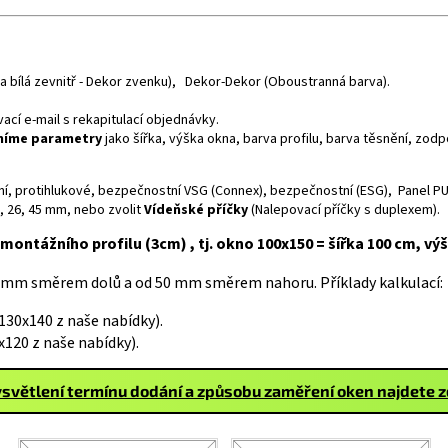
rva bílá zevnitř - Dekor zvenku), Dekor-Dekor (Oboustranná barva).
cí e-mail s rekapitulací objednávky.
sníme parametry
jako šířka, výška okna, barva profilu, barva těsnění, zo
neční, protihlukové, bezpečnostní VSG (Connex), bezpečnostní (ESG), Panel PU
6, 26, 45 mm, nebo zvolit
Vídeňské příčky
(Nalepovací příčky s duplexem).
montážního profilu (3cm) , tj. okno 100x150 = šířka 100 cm, vý
 mm směrem dolů a od 50 mm směrem nahoru. Příklady kalkulací:
30x140 z naše nabídky).
120 z naše nabídky).
světlení termínu dodání a způsobu zaměření oken najdete 