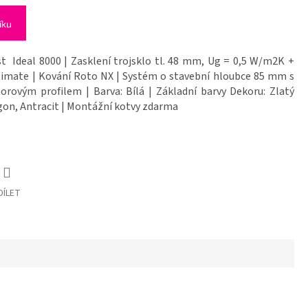
íku
t Ideal 8000 | Zasklení trojsklo tl. 48 mm, Ug = 0,5 W/m2K +
timate | Kování Roto NX | Systém o stavební hloubce 85 mm s
rovým profilem | Barva: Bílá | Základní barvy Dekoru: Zlatý
on, Antracit | Montážní kotvy zdarma
DÍLET