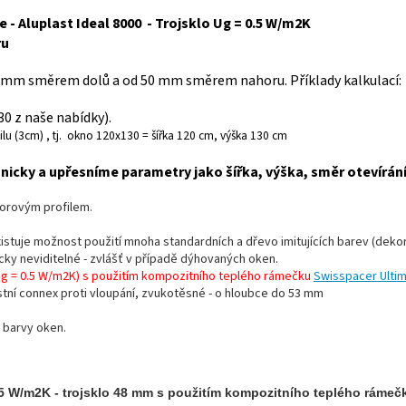
 - Aluplast Ideal 8000 - Trojsklo Ug = 0.5 W/m2K
ru
 mm směrem dolů a od 50 mm směrem nahoru. Příklady kalkulací:
 z naše nabídky).
lu (3cm) , tj. okno 120x130 = šířka 120 cm, výška 130 cm
icky a upřesníme parametry jako šířka, výška, směr otevírán
morovým profilem.
existuje možnost použití mnoha standardních a dřevo imitujících barev (dekor
ticky neviditelné - zvlášť v případě dýhovaných oken.
Ug = 0.5 W/m2K) s použitím kompozitního teplého rámečku
Swisspacer Ultim
stní connex proti vloupání, zvukotěsné - o hloubce do 53 mm
 barvy oken.
,5 W/m2K - trojsklo 48 mm s použitím kompozitního teplého rámeč