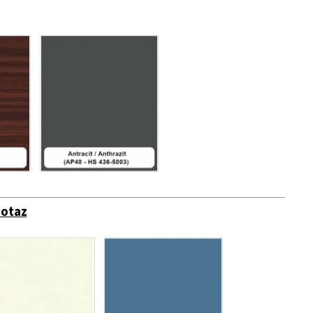
dotaz