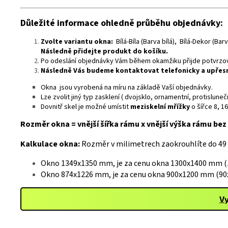
Důležité informace ohledně průběhu objednávky:
Zvolte variantu okna:
Bílá-Bíla (Barva bílá), Bílá-Dekor (Ba
Následně přidejte produkt do košíku.
Po odeslání objednávky Vám během okamžiku přijde potvrzova
Následně Vás budeme kontaktovat telefonicky a upře
Okna jsou vyrobená na míru na základě Vaší objednávky.
Lze zvolit jiný typ zasklení ( dvojsklo, ornamentní, protislu
Dovnitř skel je možné umístit
meziskelní mřížky
o šířce 8, 1
Rozměr okna = vnější šířka rámu x vnější výška rámu bez 
Kalkulace okna:
Rozměr v milimetrech zaokrouhlíte do 49
Okno 1349x1350 mm, je za cenu okna 1300x1400 mm (1
Okno 874x1226 mm, je za cenu okna 900x1200 mm (90x
Vy