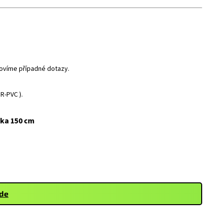
dpovíme případné dotazy.
R-PVC ).
ška 150 cm
zde