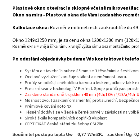
Plastové okno otevírací a sklopné včetně mikroventilace
Okno na míru - Plastová okna dle Vámi zadaného rozmě
Kalkulace okna:
Rozměr v milimetrech zaokrouhlíte do 49
Okno 1249x1250 mm, je za cenu okna 1200x1300 mm (120x130
Rozměr okna = vnější šířka rámu x vnější výška rámu bez montážního profi
Po odeslání objednávky budeme Vás kontaktovat telefon
Systém o stavební hloubce 85 mm se 3 těsněními a šesti ko
Ocelové vyztužení zaručuje stálost a neměnnost tvaru.
Profily se odlišují sněhobílou barvou a leskem, ačkoliv také 
Precizní svar v technologií V-Perfect. Spoje profilů jsou prak
Zaskleno standardně trojsklem 48 mm (4th/18Ar/4/18Ar/4th 
Možnost zvolit zasklení ornamentní, protisluneční, bezpečno
Prémiové kování Roto NX
Těsnění dodává se v šedé a černé barvě v závislosti na volbě
Široká škála kompatibilních doplňků Aluplast.
CERTIFIKÁT české státní zkušebny CSI Zlín.
Součinitel postupu tepla Uw = 0,77 W/m2K. - zasklení Ug=0