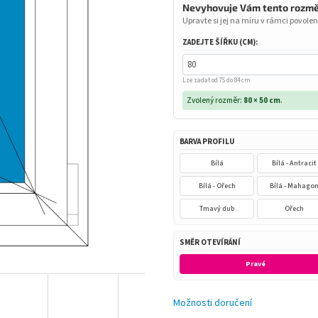
Nevyhovuje Vám tento rozm
Upravte si jej na míru v rámci povolen
ZADEJTE ŠÍŘKU (CM):
Lze zadat od 75 do 84 cm
Zvolený rozměr:
80 × 50 cm
.
BARVA PROFILU
Bílá
Bílá - Antracit
Bílá - Ořech
Bílá - Mahago
Tmavý dub
Ořech
SMĚR OTEVÍRÁNÍ
Pravé
Možnosti doručení