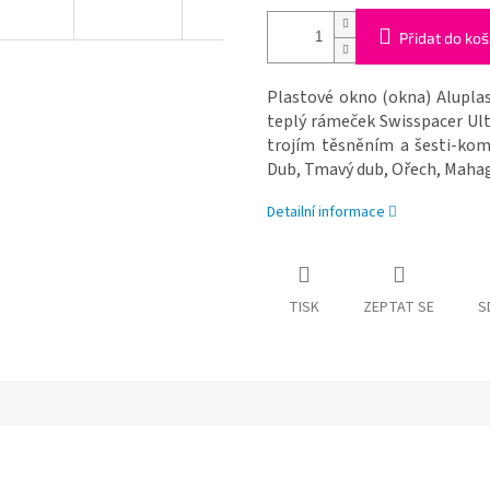
Přidat do koš
Plastové okno (okna) Aluplas
teplý rámeček Swisspacer Ul
trojím těsněním a šesti-komo
Dub, Tmavý dub, Ořech, Mahag
Detailní informace
TISK
ZEPTAT SE
S