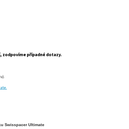
í, zodpovíme případné dotazy.
u).
ate.
ku Swisspacer Ultimate