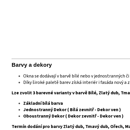
Barvy a
deko
ry
Okna se dodávají v barvě bílé nebo v jednostranných č
Díky široké paletě barev získá interiér i fasáda nový a
Lze zvolit 3 barevné varianty v barvě Bílé, Zlatý dub, Tm
Základní bílá barva
Jednostranný Dekor ( Bílá zevnitř - Dekor ven )
Oboustranný Dekor ( Dekor zevnitř - Dekor ven )
Termín dodání pro barvy Zlatý dub, Tmavý dub, Ořech, Mah