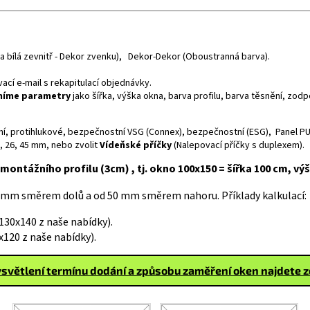
rva bílá zevnitř - Dekor zvenku), Dekor-Dekor (Oboustranná barva).
cí e-mail s rekapitulací objednávky.
sníme parametry
jako šířka, výška okna, barva profilu, barva těsnění, zo
neční, protihlukové, bezpečnostní VSG (Connex), bezpečnostní (ESG), Panel PU
6, 26, 45 mm, nebo zvolit
Vídeňské příčky
(Nalepovací příčky s duplexem).
montážního profilu (3cm) , tj. okno 100x150 = šířka 100 cm, vý
 mm směrem dolů a od 50 mm směrem nahoru. Příklady kalkulací:
30x140 z naše nabídky).
120 z naše nabídky).
světlení termínu dodání a způsobu zaměření oken najdete 