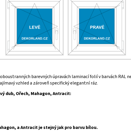
i oboustranných barevných úpravách laminací folií v barvách RAL n
 zajímavý vzhled a zároveň specifický elegantní ráz
.
avý dub, Ořech, Mahagon, Antracit:
agon, a Antracit je stejný jak pro barvu bílou.