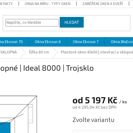
NTAKTY
OKNA NA MÍRU - TYPY OKEN
ZAMĚŘENÍ OKEN A DVEŘÍ
HLEDAT
na Ekosun 70
Okna Ekosun 6
Okna Ekosun 7
Okna BluEvol
A SKLOPNÁ
Šířka 80 cm
Plastové okno 80x50 | otevírací a sklopné 
opné | Ideal 8000 | Trojsklo
od
5 197 Kč
/ ks
od
4 295,04 Kč
bez DPH
Měrná
Zvolte variantu
cena: