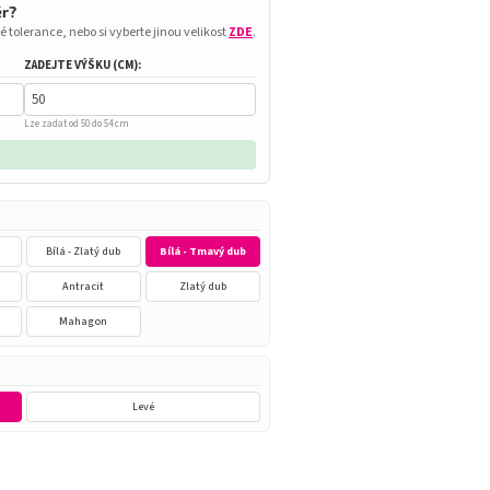
ěr?
é tolerance, nebo si vyberte jinou velikost
ZDE
.
ZADEJTE VÝŠKU (CM):
Lze zadat od 50 do 54 cm
Bílá - Zlatý dub
Bílá - Tmavý dub
n
Antracit
Zlatý dub
Mahagon
Levé