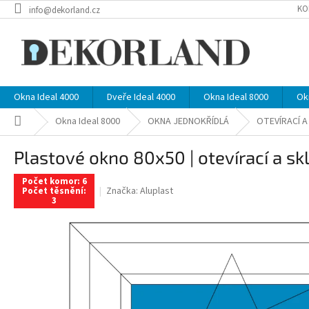
Přejít
KO
info@dekorland.cz
na
obsah
Okna Ideal 4000
Dveře Ideal 4000
Okna Ideal 8000
Ok
Domů
Okna Ideal 8000
OKNA JEDNOKŘÍDLÁ
OTEVÍRACÍ 
Plastové okno 80x50 | otevírací a skl
Počet komor: 6
Značka:
Aluplast
Počet těsnění:
3