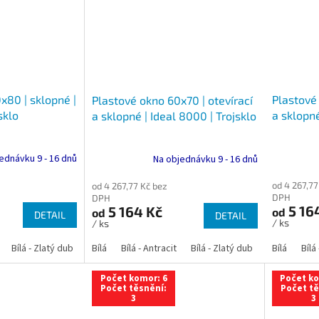
x80 | sklopné |
Plastové 
Plastové okno 60x70 | otevírací
sklo
a sklopné
a sklopné | Ideal 8000 | Trojsklo
ednávku 9 - 16 dnů
Na objednávku 9 - 16 dnů
od 4 267,77
od 4 267,77 Kč bez
DPH
DPH
5 16
5 164 Kč
od
od
DETAIL
DETAIL
/ ks
/ ks
Bílá - Zlatý dub
Bílá - Tmavý dub
Bílá
Bílá - Antracit
Bílá - Ořech
Bílá - Zlatý dub
Bílá - Mahagon
Bílá - Tmavý
Bílá
Bílá
An
Počet komor: 6
Počet ko
Počet těsnění:
Počet tě
3
3