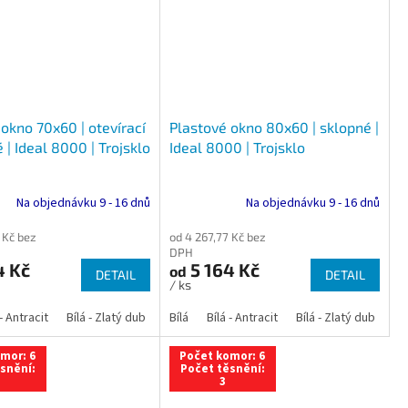
okno 70x60 | otevírací
Plastové okno 80x60 | sklopné |
 | Ideal 8000 | Trojsklo
Ideal 8000 | Trojsklo
Na objednávku 9 - 16 dnů
Na objednávku 9 - 16 dnů
 Kč bez
od 4 267,77 Kč bez
DPH
4 Kč
5 164 Kč
od
DETAIL
DETAIL
/ ks
 dub
 - Antracit
tracit
Bílá - Ořech
Zlatý dub
Bílá - Zlatý dub
Tmavý dub
Bílá - Mahagon
Bílá - Tmavý dub
Bílá
Ořech
Bílá - Antracit
Antracit
Mahagon
Bílá - Ořech
Zlatý dub
Bílá - Zlatý dub
Tmavý dub
Bílá - Mah
Bí
mor: 6
Počet komor: 6
snění:
Počet těsnění:
3