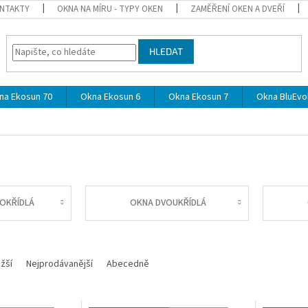
NTAKTY
OKNA NA MÍRU - TYPY OKEN
ZAMĚŘENÍ OKEN A DVEŘÍ
HLEDAT
na Ekosun 70
Okna Ekosun 6
Okna Ekosun 7
Okna BluEvol
OKŘÍDLÁ
OKNA DVOUKŘÍDLÁ
žší
Nejprodávanější
Abecedně