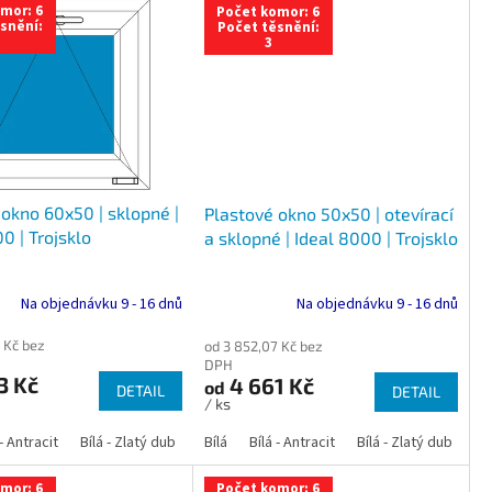
mor: 6
Počet komor: 6
snění:
Počet těsnění:
3
okno 60x50 | sklopné |
Plastové okno 50x50 | otevírací
0 | Trojsklo
a sklopné | Ideal 8000 | Trojsklo
Na objednávku 9 - 16 dnů
Na objednávku 9 - 16 dnů
 Kč bez
od 3 852,07 Kč bez
DPH
3 Kč
4 661 Kč
od
DETAIL
DETAIL
/ ks
 dub
 - Antracit
tracit
Bílá - Ořech
Zlatý dub
Bílá - Zlatý dub
Tmavý dub
Bílá - Mahagon
Bílá - Tmavý dub
Bílá
Ořech
Bílá - Antracit
Antracit
Mahagon
Bílá - Ořech
Zlatý dub
Bílá - Zlatý dub
Tmavý dub
Bílá - Mah
Bí
mor: 6
Počet komor: 6