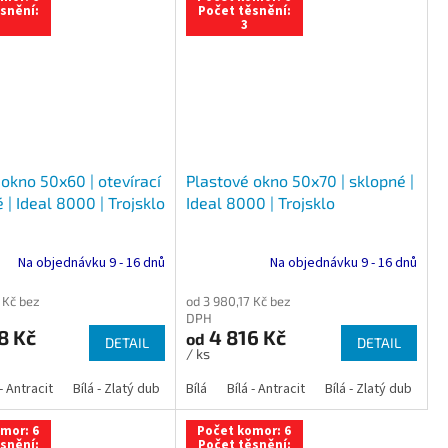
snění:
Počet těsnění:
3
okno 50x60 | otevírací
Plastové okno 50x70 | sklopné |
 | Ideal 8000 | Trojsklo
Ideal 8000 | Trojsklo
Na objednávku 9 - 16 dnů
Na objednávku 9 - 16 dnů
 Kč bez
od 3 980,17 Kč bez
DPH
8 Kč
4 816 Kč
od
DETAIL
DETAIL
/ ks
 dub
 - Antracit
tracit
Bílá - Ořech
Zlatý dub
Bílá - Zlatý dub
Tmavý dub
Bílá - Mahagon
Bílá - Tmavý dub
Bílá
Ořech
Bílá - Antracit
Antracit
Mahagon
Bílá - Ořech
Zlatý dub
Bílá - Zlatý dub
Tmavý dub
Bílá - Mah
Bí
mor: 6
Počet komor: 6
snění:
Počet těsnění: