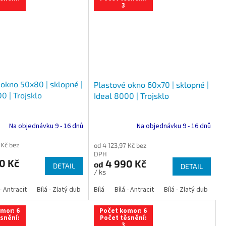
3
 okno 50x80 | sklopné |
Plastové okno 60x70 | sklopné |
0 | Trojsklo
Ideal 8000 | Trojsklo
Na objednávku 9 - 16 dnů
Na objednávku 9 - 16 dnů
 Kč bez
od 4 123,97 Kč bez
DPH
0 Kč
4 990 Kč
od
DETAIL
DETAIL
/ ks
 dub
 - Antracit
tracit
Bílá - Ořech
Zlatý dub
Bílá - Zlatý dub
Tmavý dub
Bílá - Mahagon
Bílá - Tmavý dub
Bílá
Ořech
Bílá - Antracit
Antracit
Mahagon
Bílá - Ořech
Zlatý dub
Bílá - Zlatý dub
Tmavý dub
Bílá - Mah
Bí
mor: 6
Počet komor: 6
snění:
Počet těsnění:
3