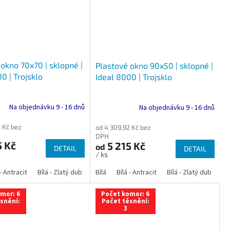
okno 70x70 | sklopné |
Plastové okno 90x50 | sklopné |
0 | Trojsklo
Ideal 8000 | Trojsklo
Na objednávku 9 - 16 dnů
Na objednávku 9 - 16 dnů
 Kč bez
od 4 309,92 Kč bez
DPH
5 Kč
5 215 Kč
od
DETAIL
DETAIL
/ ks
 dub
 - Antracit
tracit
Bílá - Ořech
Zlatý dub
Bílá - Zlatý dub
Tmavý dub
Bílá - Mahagon
Bílá - Tmavý dub
Bílá
Ořech
Bílá - Antracit
Antracit
Mahagon
Bílá - Ořech
Zlatý dub
Bílá - Zlatý dub
Tmavý dub
Bílá - Mah
Bí
mor: 6
Počet komor: 6
snění:
Počet těsnění:
3