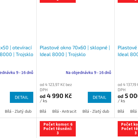
x50 | otevírací
Plastové okno 70x60 | sklopné |
Plastové
 8000 | Trojsklo
Ideal 8000 | Trojsklo
Ideal 800
ednávku 9 - 16 dnů
Na objednávku 9 - 16 dnů
od 4 123,97 Kč bez
od 4 137,19
DPH
DPH
4 990 Kč
5 00
od
od
DETAIL
DETAIL
/ ks
/ ks
Bílá - Zlatý dub
Bílá - Tmavý dub
Bílá
Bílá - Antracit
Bílá - Ořech
Bílá - Zlatý dub
Bílá - Mahagon
Bílá - Tmavý
Bílá
Bílá
An
Počet komor: 6
Počet ko
Počet těsnění:
Počet tě
3
3