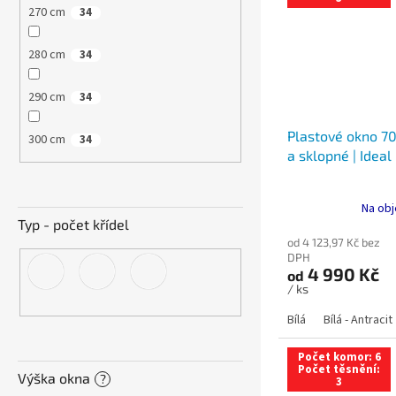
270 cm
34
280 cm
34
290 cm
34
Plastové okno 70
300 cm
34
a sklopné | Ideal
Na obj
Typ - počet křídel
od 4 123,97 Kč bez
DPH
4 990 Kč
od
/ ks
Bílá
Bílá - Antracit
Počet komor: 6
Počet těsnění:
Výška okna
?
3