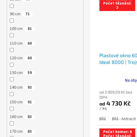
Počet těsnění:
3
90 cm
71
100 cm
81
110 cm
60
Plastové okno 60
120 cm
60
Ideal 8000 | Troj
130 cm
59
Na obj
140 cm
93
od 3 909,09 Kč bez
DPH
150 cm
4 730 Kč
91
od
/ ks
160 cm
83
Bílá
Bílá - Antracit
170 cm
83
Počet komor: 6
Počet těsnění: