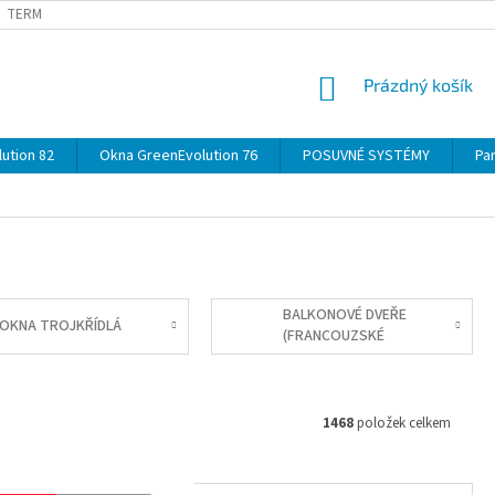
TERMÍNY
DOPRAVA
OBJEDNÁVKA KROK ZA KROKEM
SPECIF
NÁKUPNÍ
Prázdný košík
KOŠÍK
ution 82
Okna GreenEvolution 76
POSUVNÉ SYSTÉMY
Par
BALKONOVÉ DVEŘE
OKNA TROJKŘÍDLÁ
(FRANCOUZSKÉ
OKNO)
1468
položek celkem