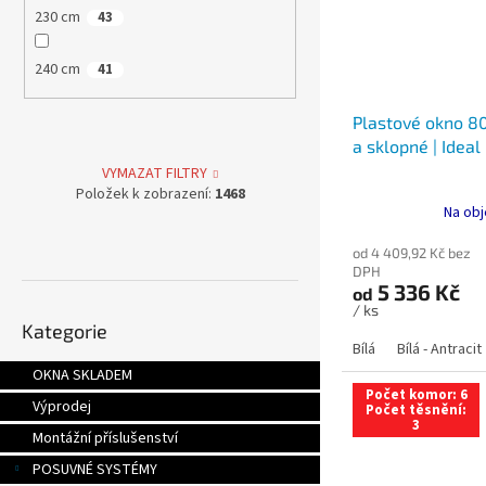
230 cm
43
240 cm
41
Plastové okno 80
a sklopné | Ideal
VYMAZAT FILTRY
Položek k zobrazení:
1468
Na obj
od 4 409,92 Kč bez
DPH
5 336 Kč
od
Přeskočit
/ ks
Kategorie
kategorie
Bílá
Bílá - Antracit
OKNA SKLADEM
Počet komor: 6
Výprodej
Počet těsnění:
3
Montážní příslušenství
POSUVNÉ SYSTÉMY