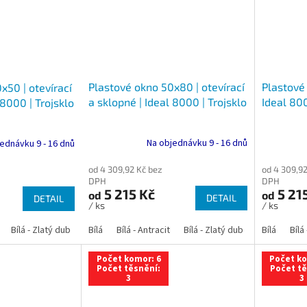
Plastové okno 50x80 | otevírací
Plastové 
x50 | otevírací
a sklopné | Ideal 8000 | Trojsklo
Ideal 800
 8000 | Trojsklo
Na objednávku 9 - 16 dnů
ednávku 9 - 16 dnů
od 4 309,92 Kč bez
od 4 309,92
DPH
DPH
5 215 Kč
5 21
od
od
DETAIL
DETAIL
/ ks
/ ks
Bílá - Zlatý dub
Bílá - Tmavý dub
Bílá
Bílá - Antracit
Bílá - Ořech
Bílá - Zlatý dub
Bílá - Mahagon
Bílá - Tmavý
Bílá
Bílá
An
Počet komor: 6
Počet ko
Počet těsnění:
Počet tě
3
3