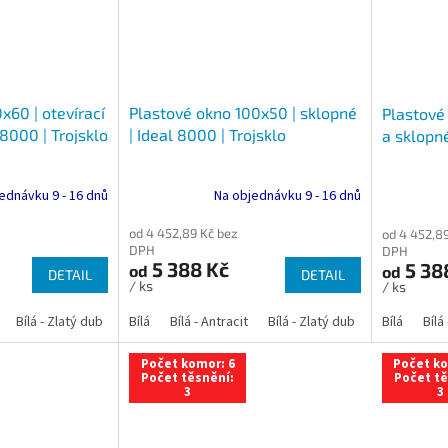
x60 | otevírací
Plastové okno 100x50 | sklopné
Plastové 
 8000 | Trojsklo
| Ideal 8000 | Trojsklo
a sklopné
ednávku 9 - 16 dnů
Na objednávku 9 - 16 dnů
od 4 452,89 Kč bez
od 4 452,8
DPH
DPH
5 388 Kč
5 38
od
od
DETAIL
DETAIL
/ ks
/ ks
Bílá - Zlatý dub
Bílá - Tmavý dub
Bílá
Bílá - Antracit
Bílá - Ořech
Bílá - Zlatý dub
Bílá - Mahagon
Bílá - Tmavý
Bílá
Bílá
An
Počet komor: 6
Počet ko
Počet těsnění:
Počet tě
3
3