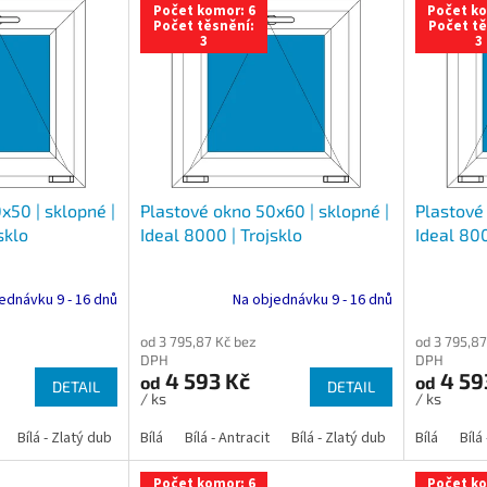
Počet komor: 6
Počet ko
Počet těsnění:
Počet tě
3
3
x50 | sklopné |
Plastové okno 50x60 | sklopné |
Plastové 
sklo
Ideal 8000 | Trojsklo
Ideal 800
ednávku 9 - 16 dnů
Na objednávku 9 - 16 dnů
od 3 795,87 Kč bez
od 3 795,87
DPH
DPH
4 593 Kč
4 59
od
od
DETAIL
DETAIL
/ ks
/ ks
Bílá - Zlatý dub
Bílá - Tmavý dub
Bílá
Bílá - Antracit
Bílá - Ořech
Bílá - Zlatý dub
Bílá - Mahagon
Bílá - Tmavý
Bílá
Bílá
An
Počet komor: 6
Počet ko