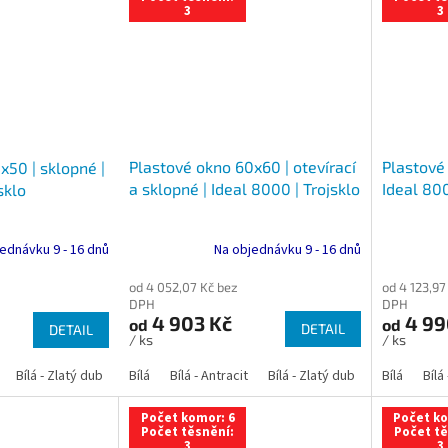
3
3
Plastové okno 60x60 | otevírací
Plastové
x50 | sklopné |
a sklopné | Ideal 8000 | Trojsklo
Ideal 800
sklo
Na objednávku 9 - 16 dnů
ednávku 9 - 16 dnů
od 4 052,07 Kč bez
od 4 123,97
DPH
DPH
4 903 Kč
4 99
od
od
DETAIL
DETAIL
/ ks
/ ks
Bílá - Zlatý dub
Bílá - Tmavý dub
Bílá
Bílá - Antracit
Bílá - Ořech
Bílá - Zlatý dub
Bílá - Mahagon
Bílá - Tmavý
Bílá
Bílá
An
Počet komor: 6
Počet ko
Počet těsnění:
Počet tě
3
3