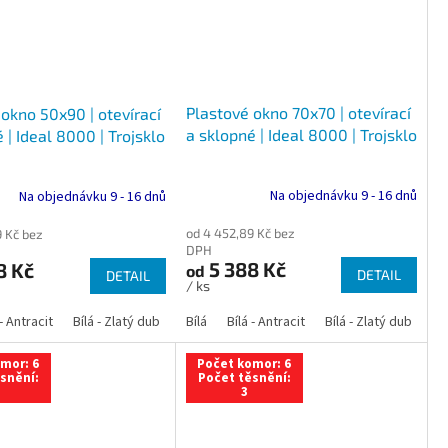
Plastové okno 70x70 | otevírací
okno 50x90 | otevírací
a sklopné | Ideal 8000 | Trojsklo
 | Ideal 8000 | Trojsklo
Na objednávku 9 - 16 dnů
Na objednávku 9 - 16 dnů
od 4 452,89 Kč bez
9 Kč bez
DPH
5 388 Kč
8 Kč
od
DETAIL
DETAIL
/ ks
 dub
 - Antracit
tracit
Bílá - Ořech
Zlatý dub
Bílá - Zlatý dub
Tmavý dub
Bílá - Mahagon
Bílá - Tmavý dub
Bílá
Ořech
Bílá - Antracit
Antracit
Mahagon
Bílá - Ořech
Zlatý dub
Bílá - Zlatý dub
Tmavý dub
Bílá - Mah
Bí
mor: 6
Počet komor: 6
snění:
Počet těsnění:
3