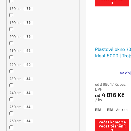
3
180 cm
79
190 cm
79
200 cm
79
Plastové okno 70
210 cm
62
Ideal 8000 | Troj
220 cm
60
Na obj
230 cm
34
od 3 980,17 Kč bez
DPH
240 cm
34
4 816 Kč
od
/ ks
250 cm
34
Bílá
Bílá - Antracit
260 cm
34
Počet komor: 6
Počet těsnění:
3