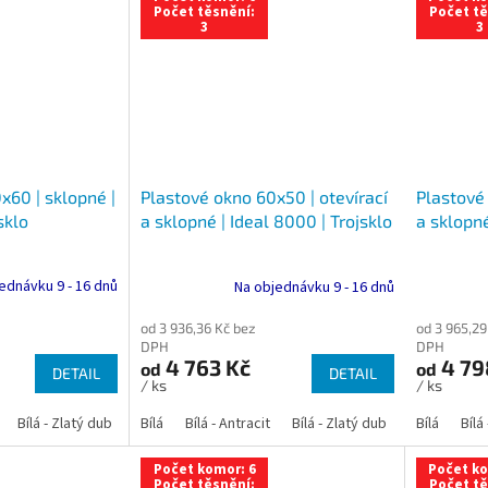
Počet těsnění:
Počet tě
3
3
x60 | sklopné |
Plastové 
Plastové okno 60x50 | otevírací
sklo
a sklopné
a sklopné | Ideal 8000 | Trojsklo
ednávku 9 - 16 dnů
Na objednávku 9 - 16 dnů
od 3 965,29
od 3 936,36 Kč bez
DPH
DPH
4 79
4 763 Kč
od
od
DETAIL
DETAIL
/ ks
/ ks
Bílá - Zlatý dub
Bílá - Tmavý dub
Bílá
Bílá - Antracit
Bílá - Ořech
Bílá - Zlatý dub
Bílá - Mahagon
Bílá - Tmavý
Bílá
Bílá
An
Počet komor: 6
Počet ko
Počet těsnění:
Počet tě