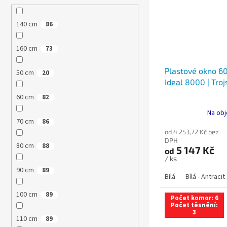
140 cm
86
160 cm
73
Plastové okno 60
50 cm
20
Ideal 8000 | Troj
60 cm
82
Na obj
70 cm
86
od 4 253,72 Kč bez
DPH
80 cm
88
5 147 Kč
od
/ ks
90 cm
89
Bílá
Bílá - Antracit
100 cm
89
Počet komor: 6
Počet těsnění:
3
110 cm
89