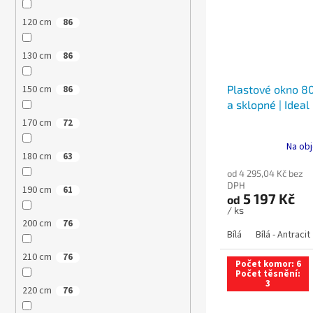
120 cm
86
130 cm
86
Plastové okno 80
150 cm
86
a sklopné | Ideal
170 cm
72
Na obj
180 cm
63
od 4 295,04 Kč bez
DPH
190 cm
61
5 197 Kč
od
/ ks
200 cm
76
Bílá
Bílá - Antracit
210 cm
76
Počet komor: 6
Počet těsnění:
3
220 cm
76