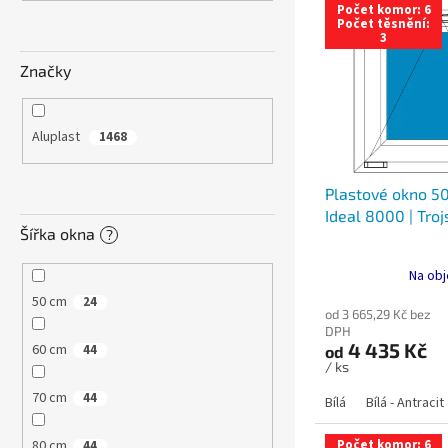
n
Počet komor: 6
ý
í
e
Počet těsnění:
3
p
p
l
i
r
Značky
s
o
p
d
r
u
Aluplast
1468
o
k
d
t
Plastové okno 50
u
ů
Ideal 8000 | Troj
k
Šířka okna
?
t
ů
Na obj
50 cm
24
od 3 665,29 Kč bez
DPH
4 435 Kč
60 cm
44
od
/ ks
70 cm
44
Bílá
Bílá - Antracit
80 cm
Počet komor: 6
44