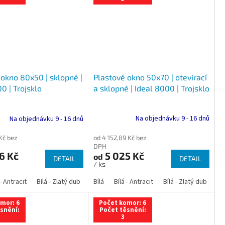
Plastové okno 50x70 | otevírací
 okno 80x50 | sklopné |
a sklopné | Ideal 8000 | Trojsklo
0 | Trojsklo
Na objednávku 9 - 16 dnů
Na objednávku 9 - 16 dnů
od 4 152,89 Kč bez
 Kč bez
DPH
5 025 Kč
6 Kč
od
DETAIL
DETAIL
/ ks
 dub
 - Antracit
tracit
Bílá - Ořech
Zlatý dub
Bílá - Zlatý dub
Tmavý dub
Bílá - Mahagon
Bílá - Tmavý dub
Bílá
Ořech
Bílá - Antracit
Antracit
Mahagon
Bílá - Ořech
Zlatý dub
Bílá - Zlatý dub
Tmavý dub
Bílá - Mah
Bí
mor: 6
Počet komor: 6
snění:
Počet těsnění:
3