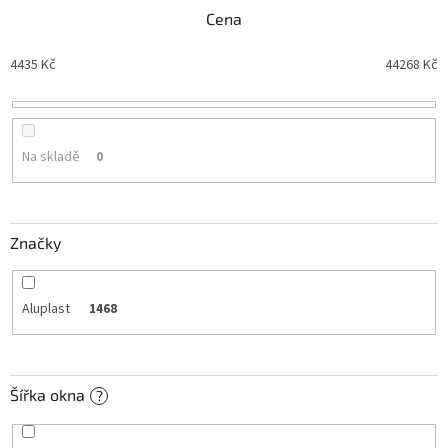
n
Cena
í
p
4435
Kč
44268
Kč
r
o
d
u
Na skladě
0
k
t
ů
Značky
Aluplast
1468
Šířka okna
?