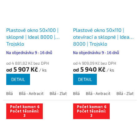
Plastové okno 50x100 |
Plastové okno 50x110 |
sklopné | Ideal 8000 |
otevírací a sklopné | Ideal
Trojsklo
8000 | Trojsklo
Na objednávku 9 - 16 dnů
Na objednávku 9 - 16 dnů
od 4 881,82 Kč bez DPH
od 4 909,09 Kč bez DPH
5 907 Kč
5 940 Kč
od
od
/ ks
/ ks
DETAIL
DETAIL
Bílá
Bílá - Antracit
Bílá - Zlatý dub
Bílá
Bílá - Tmavý dub
Bílá - Antracit
Bílá - Zlatý 
Bílá - Ořec
Počet komor: 6
Počet komor: 6
Počet těsnění:
Počet těsnění:
3
3