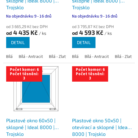
u
sklopné | Ideal 8000 |
sklopné | Ideal 8000 |
k
Trojsklo
Trojsklo
t
Na objednávku 9 - 16 dnů
Na objednávku 9 - 16 dnů
ů
od 3 665,29 Kč bez DPH
od 3 795,87 Kč bez DPH
4 435 Kč
4 593 Kč
od
od
/ ks
/ ks
DETAIL
DETAIL
Bílá
Bílá - Antracit
Bílá - Zlatý dub
Bílá
Bílá - Tmavý dub
Bílá - Antracit
Bílá - Zlatý 
Bílá - Ořec
Počet komor: 6
Počet komor: 6
Počet těsnění:
Počet těsnění:
3
3
Plastové okno 60x50 |
Plastové okno 50x50 |
sklopné | Ideal 8000 |
otevírací a sklopné | Ideal
Trojsklo
8000 | Trojsklo