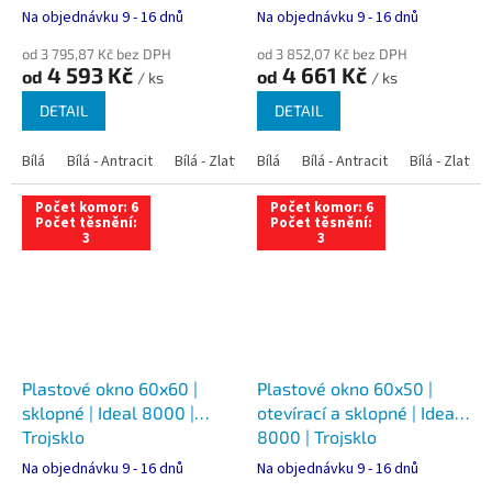
Na objednávku 9 - 16 dnů
Na objednávku 9 - 16 dnů
od 3 795,87 Kč bez DPH
od 3 852,07 Kč bez DPH
4 593 Kč
4 661 Kč
od
od
/ ks
/ ks
DETAIL
DETAIL
Bílá
Bílá - Antracit
Bílá - Zlatý dub
Bílá
Bílá - Tmavý dub
Bílá - Antracit
Bílá - Zlatý 
Bílá - Ořec
Počet komor: 6
Počet komor: 6
Počet těsnění:
Počet těsnění:
3
3
Plastové okno 60x60 |
Plastové okno 60x50 |
sklopné | Ideal 8000 |
otevírací a sklopné | Ideal
Trojsklo
8000 | Trojsklo
Na objednávku 9 - 16 dnů
Na objednávku 9 - 16 dnů