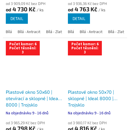
od 3 909,09 Kč bez DPH
od 3 936,36 Kč bez DPH
4 730 Kč
4 763 Kč
od
od
/ ks
/ ks
DETAIL
DETAIL
Bílá
Bílá - Antracit
Bílá - Zlatý dub
Bílá
Bílá - Tmavý dub
Bílá - Antracit
Bílá - Zlatý 
Bílá - Ořec
Počet komor: 6
Počet komor: 6
Počet těsnění:
Počet těsnění:
3
3
Plastové okno 50x60 |
Plastové okno 50x70 |
otevírací a sklopné | Ideal
sklopné | Ideal 8000 |
8000 | Trojsklo
Trojsklo
Na objednávku 9 - 16 dnů
Na objednávku 9 - 16 dnů
od 3 965,29 Kč bez DPH
od 3 980,17 Kč bez DPH
4 798 Kč
4 816 Kč
od
od
/ ks
/ ks