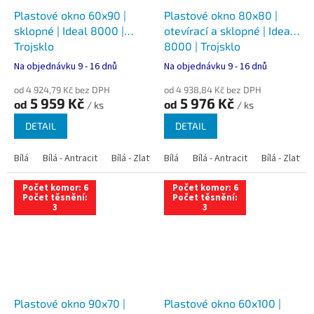
Plastové okno 60x90 |
Plastové okno 80x80 |
sklopné | Ideal 8000 |
otevírací a sklopné | Ideal
Trojsklo
8000 | Trojsklo
Na objednávku 9 - 16 dnů
Na objednávku 9 - 16 dnů
od 4 924,79 Kč bez DPH
od 4 938,84 Kč bez DPH
5 959 Kč
5 976 Kč
od
od
/ ks
/ ks
DETAIL
DETAIL
Bílá
Bílá - Antracit
Bílá - Zlatý dub
Bílá
Bílá - Tmavý dub
Bílá - Antracit
Bílá - Zlatý 
Bílá - Ořec
Počet komor: 6
Počet komor: 6
Počet těsnění:
Počet těsnění:
3
3
Plastové okno 90x70 |
Plastové okno 60x100 |