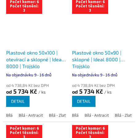
Počet komor: 6
Počet komor: 6
Počet těsnění:
Počet těsnění:
3
3
Plastové okno 50x100 |
Plastové okno 50x90 |
otevírací a sklopné | Ideal
sklopné | Ideal 8000 |
8000 | Trojsklo
Trojsklo
Na objednávku 9 - 16 dnů
Na objednávku 9 - 16 dnů
od 4 738,84 Kč bez DPH
od 4 738,84 Kč bez DPH
5 734 Kč
5 734 Kč
od
od
/ ks
/ ks
DETAIL
DETAIL
Bílá
Bílá - Antracit
Bílá - Zlatý dub
Bílá
Bílá - Tmavý dub
Bílá - Antracit
Bílá - Zlatý 
Bílá - Ořec
Počet komor: 6
Počet komor: 6
Počet těsnění:
Počet těsnění:
3
3