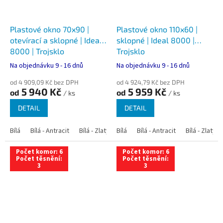
Plastové okno 70x90 |
Plastové okno 110x60 |
otevírací a sklopné | Ideal
sklopné | Ideal 8000 |
8000 | Trojsklo
Trojsklo
Na objednávku 9 - 16 dnů
Na objednávku 9 - 16 dnů
od 4 909,09 Kč bez DPH
od 4 924,79 Kč bez DPH
5 940 Kč
5 959 Kč
od
od
/ ks
/ ks
DETAIL
DETAIL
Bílá
Bílá - Antracit
Bílá - Zlatý dub
Bílá
Bílá - Tmavý dub
Bílá - Antracit
Bílá - Zlatý 
Bílá - Ořec
Počet komor: 6
Počet komor: 6
Počet těsnění:
Počet těsnění:
3
3