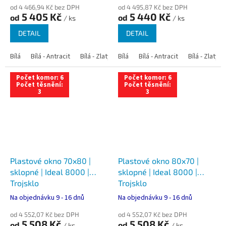
od 4 466,94 Kč bez DPH
od 4 495,87 Kč bez DPH
5 405 Kč
5 440 Kč
od
od
/ ks
/ ks
DETAIL
DETAIL
Bílá
Bílá - Antracit
Bílá - Zlatý dub
Bílá
Bílá - Tmavý dub
Bílá - Antracit
Bílá - Zlatý 
Bílá - Ořec
Počet komor: 6
Počet komor: 6
Počet těsnění:
Počet těsnění:
3
3
Plastové okno 70x80 |
Plastové okno 80x70 |
sklopné | Ideal 8000 |
sklopné | Ideal 8000 |
Trojsklo
Trojsklo
Na objednávku 9 - 16 dnů
Na objednávku 9 - 16 dnů
od 4 552,07 Kč bez DPH
od 4 552,07 Kč bez DPH
5 508 Kč
5 508 Kč
od
od
/ ks
/ ks