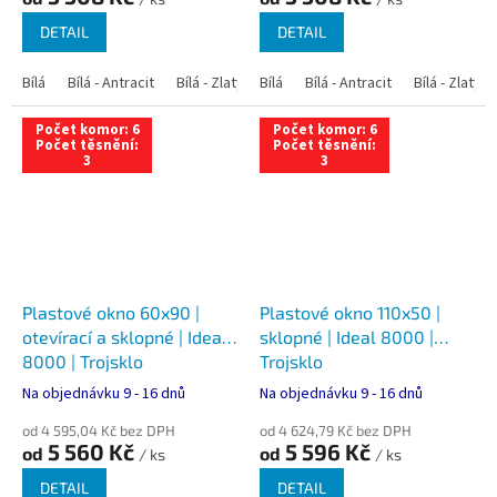
DETAIL
DETAIL
Bílá
Bílá - Antracit
Bílá - Zlatý dub
Bílá
Bílá - Tmavý dub
Bílá - Antracit
Bílá - Zlatý 
Bílá - Ořec
Počet komor: 6
Počet komor: 6
Počet těsnění:
Počet těsnění:
3
3
Plastové okno 60x90 |
Plastové okno 110x50 |
otevírací a sklopné | Ideal
sklopné | Ideal 8000 |
8000 | Trojsklo
Trojsklo
Na objednávku 9 - 16 dnů
Na objednávku 9 - 16 dnů
od 4 595,04 Kč bez DPH
od 4 624,79 Kč bez DPH
5 560 Kč
5 596 Kč
od
od
/ ks
/ ks
DETAIL
DETAIL