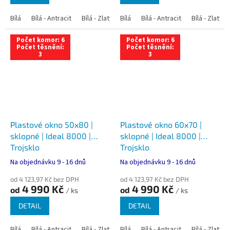
Bílá
Bílá - Antracit
Bílá - Zlatý dub
Bílá
Bílá - Tmavý dub
Bílá - Antracit
Bílá - Zlatý 
Bílá - Ořec
Počet komor: 6
Počet komor: 6
Počet těsnění:
Počet těsnění:
3
3
Plastové okno 50x80 |
Plastové okno 60x70 |
sklopné | Ideal 8000 |
sklopné | Ideal 8000 |
Trojsklo
Trojsklo
Na objednávku 9 - 16 dnů
Na objednávku 9 - 16 dnů
od 4 123,97 Kč bez DPH
od 4 123,97 Kč bez DPH
4 990 Kč
4 990 Kč
od
od
/ ks
/ ks
DETAIL
DETAIL
Bílá
Bílá - Antracit
Bílá - Zlatý dub
Bílá
Bílá - Tmavý dub
Bílá - Antracit
Bílá - Zlatý 
Bílá - Ořec