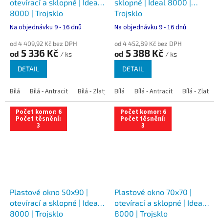
otevírací a sklopné | Ideal
sklopné | Ideal 8000 |
8000 | Trojsklo
Trojsklo
Na objednávku 9 - 16 dnů
Na objednávku 9 - 16 dnů
od 4 409,92 Kč bez DPH
od 4 452,89 Kč bez DPH
5 336 Kč
5 388 Kč
od
od
/ ks
/ ks
DETAIL
DETAIL
Bílá
Bílá - Antracit
Bílá - Zlatý dub
Bílá
Bílá - Tmavý dub
Bílá - Antracit
Bílá - Zlatý 
Bílá - Ořec
Počet komor: 6
Počet komor: 6
Počet těsnění:
Počet těsnění:
3
3
Plastové okno 50x90 |
Plastové okno 70x70 |
otevírací a sklopné | Ideal
otevírací a sklopné | Ideal
8000 | Trojsklo
8000 | Trojsklo