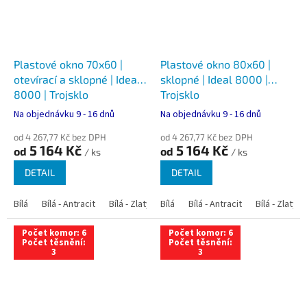
Plastové okno 70x60 |
Plastové okno 80x60 |
otevírací a sklopné | Ideal
sklopné | Ideal 8000 |
8000 | Trojsklo
Trojsklo
Na objednávku 9 - 16 dnů
Na objednávku 9 - 16 dnů
od 4 267,77 Kč bez DPH
od 4 267,77 Kč bez DPH
5 164 Kč
5 164 Kč
od
od
/ ks
/ ks
DETAIL
DETAIL
Bílá
Bílá - Antracit
Bílá - Zlatý dub
Bílá
Bílá - Tmavý dub
Bílá - Antracit
Bílá - Zlatý 
Bílá - Ořec
Počet komor: 6
Počet komor: 6
Počet těsnění:
Počet těsnění:
3
3