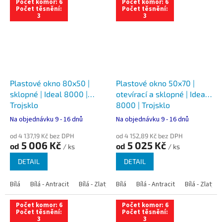
Počet komor: 6
Počet komor: 6
Počet těsnění:
Počet těsnění:
3
3
Plastové okno 80x50 |
Plastové okno 50x70 |
sklopné | Ideal 8000 |
otevírací a sklopné | Ideal
Trojsklo
8000 | Trojsklo
Na objednávku 9 - 16 dnů
Na objednávku 9 - 16 dnů
od 4 137,19 Kč bez DPH
od 4 152,89 Kč bez DPH
5 006 Kč
5 025 Kč
od
od
/ ks
/ ks
DETAIL
DETAIL
Bílá
Bílá - Antracit
Bílá - Zlatý dub
Bílá
Bílá - Tmavý dub
Bílá - Antracit
Bílá - Zlatý 
Bílá - Ořec
Počet komor: 6
Počet komor: 6
Počet těsnění:
Počet těsnění:
3
3