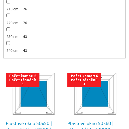
210 cm
76
220 cm
76
230 cm
43
240 cm
41
V
Počet komor: 6
Počet komor: 6
ý
Počet těsnění:
Počet těsnění:
3
3
p
i
s
p
r
o
d
Plastové okno 50x50 |
Plastové okno 50x60 |