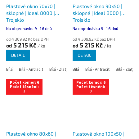
Plastové okno 70x70 |
Plastové okno 90x50 |
sklopné | Ideal 8000 |
sklopné | Ideal 8000 |
Trojsklo
Trojsklo
Na objednávku 9 - 16 dnů
Na objednávku 9 - 16 dnů
od 4 309,92 Kč bez DPH
od 4 309,92 Kč bez DPH
5 215 Kč
5 215 Kč
od
od
/ ks
/ ks
DETAIL
DETAIL
Bílá
Bílá - Antracit
Bílá - Zlatý dub
Bílá
Bílá - Tmavý dub
Bílá - Antracit
Bílá - Zlatý 
Bílá - Ořec
Počet komor: 6
Počet komor: 6
Počet těsnění:
Počet těsnění:
3
3
Plastové okno 80x60 |
Plastové okno 100x50 |