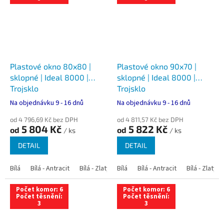
Plastové okno 80x80 |
Plastové okno 90x70 |
sklopné | Ideal 8000 |
sklopné | Ideal 8000 |
Trojsklo
Trojsklo
Na objednávku 9 - 16 dnů
Na objednávku 9 - 16 dnů
od 4 796,69 Kč bez DPH
od 4 811,57 Kč bez DPH
5 804 Kč
5 822 Kč
od
od
/ ks
/ ks
DETAIL
DETAIL
Bílá
Bílá - Antracit
Bílá - Zlatý dub
Bílá
Bílá - Tmavý dub
Bílá - Antracit
Bílá - Zlatý 
Bílá - Ořec
Počet komor: 6
Počet komor: 6
Počet těsnění:
Počet těsnění:
3
3