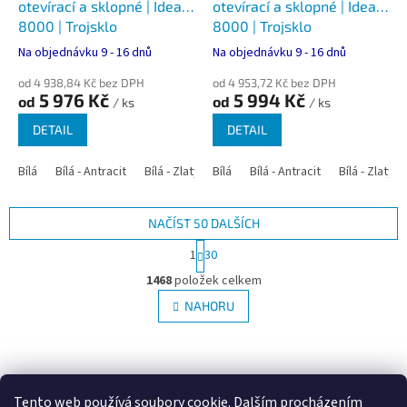
otevírací a sklopné | Ideal
otevírací a sklopné | Ideal
8000 | Trojsklo
8000 | Trojsklo
Na objednávku 9 - 16 dnů
Na objednávku 9 - 16 dnů
od 4 938,84 Kč bez DPH
od 4 953,72 Kč bez DPH
5 976 Kč
5 994 Kč
od
od
/ ks
/ ks
DETAIL
DETAIL
Bílá
Bílá - Antracit
Bílá - Zlatý dub
Bílá
Bílá - Tmavý dub
Bílá - Antracit
Bílá - Zlatý 
Bílá - Ořec
NAČÍST 50 DALŠÍCH
S
1
30
t
O
r
1468
položek celkem
v
á
l
NAHORU
n
á
k
d
o
v
Z
a
á
c
á
Google.cz
Zboží.cz
Heureka.cz
NajduZboží.cz
n
í
p
í
Tento web používá soubory cookie. Dalším procházením