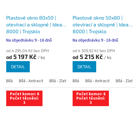
Plastové okno 80x50 |
Plastové okno 50x80 |
otevírací a sklopné | Ideal
otevírací a sklopné | Ideal
8000 | Trojsklo
8000 | Trojsklo
Na objednávku 9 - 16 dnů
Na objednávku 9 - 16 dnů
od 4 295,04 Kč bez DPH
od 4 309,92 Kč bez DPH
5 197 Kč
5 215 Kč
od
od
/ ks
/ ks
DETAIL
DETAIL
Bílá
Bílá - Antracit
Bílá - Zlatý dub
Bílá
Bílá - Tmavý dub
Bílá - Antracit
Bílá - Zlatý 
Bílá - Ořec
Počet komor: 6
Počet komor: 6
Počet těsnění:
Počet těsnění:
3
3