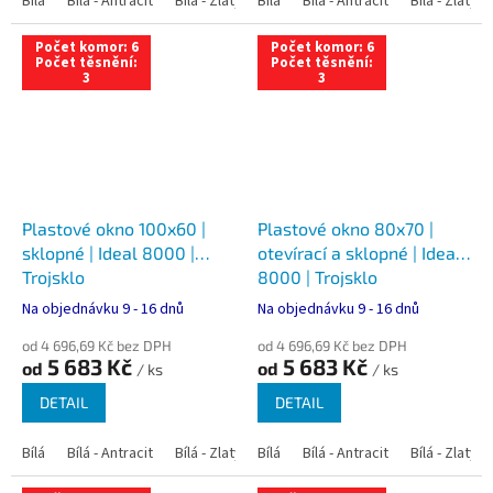
Bílá
Bílá - Antracit
Bílá - Zlatý dub
Bílá
Bílá - Tmavý dub
Bílá - Antracit
Bílá - Zlatý 
Bílá - Ořec
Počet komor: 6
Počet komor: 6
Počet těsnění:
Počet těsnění:
3
3
Plastové okno 100x60 |
Plastové okno 80x70 |
sklopné | Ideal 8000 |
otevírací a sklopné | Ideal
Trojsklo
8000 | Trojsklo
Na objednávku 9 - 16 dnů
Na objednávku 9 - 16 dnů
od 4 696,69 Kč bez DPH
od 4 696,69 Kč bez DPH
5 683 Kč
5 683 Kč
od
od
/ ks
/ ks
DETAIL
DETAIL
Bílá
Bílá - Antracit
Bílá - Zlatý dub
Bílá
Bílá - Tmavý dub
Bílá - Antracit
Bílá - Zlatý 
Bílá - Ořec