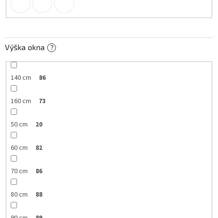
Výška okna
?
140 cm
86
160 cm
73
50 cm
20
60 cm
82
70 cm
86
80 cm
88