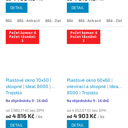
DETAIL
DETAIL
Bílá
Bílá - Antracit
Bílá - Zlatý dub
Bílá
Bílá - Tmavý dub
Bílá - Antracit
Bílá - Zlatý 
Bílá - Ořec
Počet komor: 6
Počet komor: 6
Počet těsnění:
Počet těsnění:
3
3
Plastové okno 70x50 |
Plastové okno 60x60 |
sklopné | Ideal 8000 |
otevírací a sklopné | Ideal
Trojsklo
8000 | Trojsklo
Na objednávku 9 - 16 dnů
Na objednávku 9 - 16 dnů
od 3 980,17 Kč bez DPH
od 4 052,07 Kč bez DPH
4 816 Kč
4 903 Kč
od
od
/ ks
/ ks
DETAIL
DETAIL