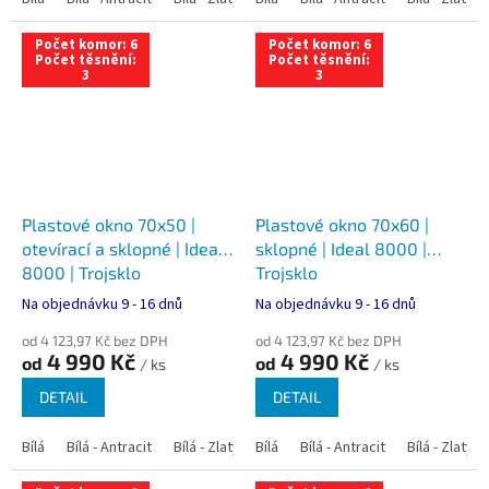
Počet komor: 6
Počet komor: 6
Počet těsnění:
Počet těsnění:
3
3
Plastové okno 70x50 |
Plastové okno 70x60 |
otevírací a sklopné | Ideal
sklopné | Ideal 8000 |
8000 | Trojsklo
Trojsklo
Na objednávku 9 - 16 dnů
Na objednávku 9 - 16 dnů
od 4 123,97 Kč bez DPH
od 4 123,97 Kč bez DPH
4 990 Kč
4 990 Kč
od
od
/ ks
/ ks
DETAIL
DETAIL
Bílá
Bílá - Antracit
Bílá - Zlatý dub
Bílá
Bílá - Tmavý dub
Bílá - Antracit
Bílá - Zlatý 
Bílá - Ořec