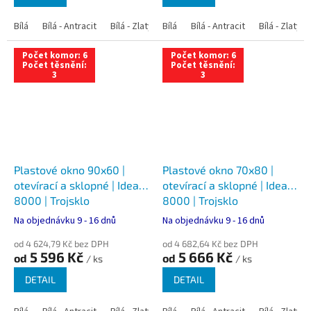
Bílá
Bílá - Antracit
Bílá - Zlatý dub
Bílá
Bílá - Tmavý dub
Bílá - Antracit
Bílá - Zlatý 
Bílá - Ořec
Počet komor: 6
Počet komor: 6
Počet těsnění:
Počet těsnění:
3
3
Plastové okno 90x60 |
Plastové okno 70x80 |
otevírací a sklopné | Ideal
otevírací a sklopné | Ideal
8000 | Trojsklo
8000 | Trojsklo
Na objednávku 9 - 16 dnů
Na objednávku 9 - 16 dnů
od 4 624,79 Kč bez DPH
od 4 682,64 Kč bez DPH
5 596 Kč
5 666 Kč
od
od
/ ks
/ ks
DETAIL
DETAIL