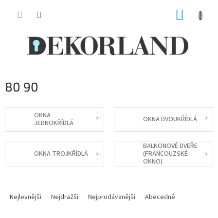
Přejít
NÁKUP
na
obsah
KOŠÍK
80 90
OKNA
OKNA DVOUKŘÍDLÁ
JEDNOKŘÍDLÁ
BALKONOVÉ DVEŘE
OKNA TROJKŘÍDLÁ
(FRANCOUZSKÉ
OKNO)
Ř
a
Nejlevnější
Nejdražší
Nejprodávanější
Abecedně
z
e