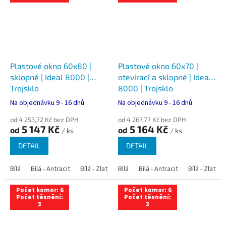
Plastové okno 60x80 |
Plastové okno 60x70 |
sklopné | Ideal 8000 |
otevírací a sklopné | Ideal
Trojsklo
8000 | Trojsklo
Na objednávku 9 - 16 dnů
Na objednávku 9 - 16 dnů
od 4 253,72 Kč bez DPH
od 4 267,77 Kč bez DPH
5 147 Kč
5 164 Kč
od
od
/ ks
/ ks
DETAIL
DETAIL
Bílá
Bílá - Antracit
Bílá - Zlatý dub
Bílá
Bílá - Tmavý dub
Bílá - Antracit
Bílá - Zlatý 
Bílá - Ořec
Počet komor: 6
Počet komor: 6
Počet těsnění:
Počet těsnění:
3
3