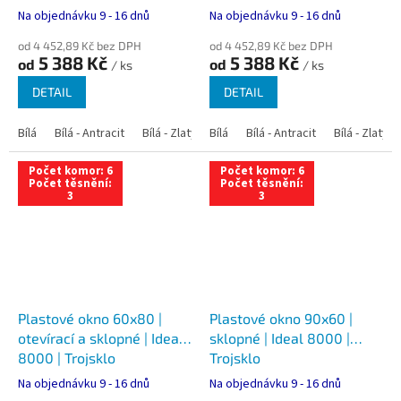
Na objednávku 9 - 16 dnů
Na objednávku 9 - 16 dnů
od 4 452,89 Kč bez DPH
od 4 452,89 Kč bez DPH
5 388 Kč
5 388 Kč
od
od
/ ks
/ ks
DETAIL
DETAIL
Bílá
Bílá - Antracit
Bílá - Zlatý dub
Bílá
Bílá - Tmavý dub
Bílá - Antracit
Bílá - Zlatý 
Bílá - Ořec
Počet komor: 6
Počet komor: 6
Počet těsnění:
Počet těsnění:
3
3
Plastové okno 60x80 |
Plastové okno 90x60 |
otevírací a sklopné | Ideal
sklopné | Ideal 8000 |
8000 | Trojsklo
Trojsklo
Na objednávku 9 - 16 dnů
Na objednávku 9 - 16 dnů