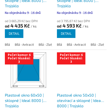
u
sklopné | Ideal 8000 |
sklopné | Ideal 8000 |
k
Trojsklo
Trojsklo
t
Na objednávku 9 - 16 dnů
Na objednávku 9 - 16 dnů
ů
od 3 665,29 Kč bez DPH
od 3 795,87 Kč bez DPH
4 435 Kč
4 593 Kč
od
od
/ ks
/ ks
DETAIL
DETAIL
Bílá
Bílá - Antracit
Bílá - Zlatý dub
Bílá
Bílá - Tmavý dub
Bílá - Antracit
Bílá - Zlatý 
Bílá - Ořec
Počet komor: 6
Počet komor: 6
Počet těsnění:
Počet těsnění:
3
3
Plastové okno 60x50 |
Plastové okno 50x50 |
sklopné | Ideal 8000 |
otevírací a sklopné | Ideal
Trojsklo
8000 | Trojsklo