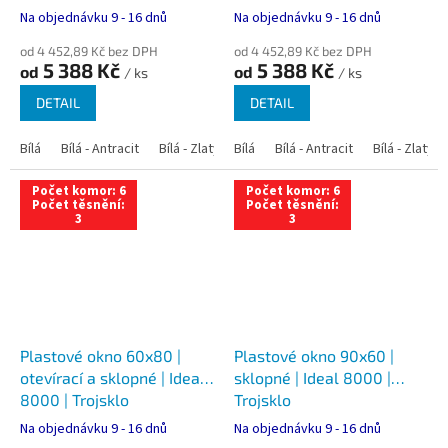
Na objednávku 9 - 16 dnů
Na objednávku 9 - 16 dnů
od 4 452,89 Kč bez DPH
od 4 452,89 Kč bez DPH
5 388 Kč
5 388 Kč
od
od
/ ks
/ ks
DETAIL
DETAIL
Bílá
Bílá - Antracit
Bílá - Zlatý dub
Bílá
Bílá - Tmavý dub
Bílá - Antracit
Bílá - Zlatý 
Bílá - Ořec
Počet komor: 6
Počet komor: 6
Počet těsnění:
Počet těsnění:
3
3
Plastové okno 60x80 |
Plastové okno 90x60 |
otevírací a sklopné | Ideal
sklopné | Ideal 8000 |
8000 | Trojsklo
Trojsklo
Na objednávku 9 - 16 dnů
Na objednávku 9 - 16 dnů