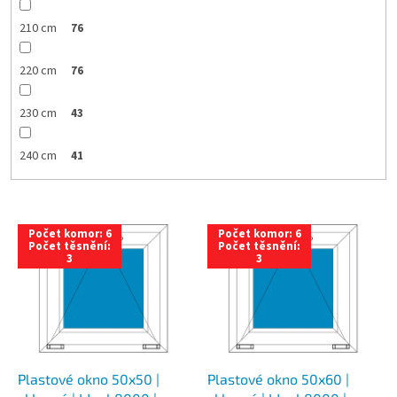
210 cm
76
220 cm
76
230 cm
43
240 cm
41
V
Počet komor: 6
Počet komor: 6
ý
Počet těsnění:
Počet těsnění:
3
3
p
i
s
p
r
o
d
Plastové okno 50x50 |
Plastové okno 50x60 |