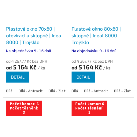
Plastové okno 70x60 |
Plastové okno 80x60 |
otevírací a sklopné | Ideal
sklopné | Ideal 8000 |
8000 | Trojsklo
Trojsklo
Na objednávku 9 - 16 dnů
Na objednávku 9 - 16 dnů
od 4 267,77 Kč bez DPH
od 4 267,77 Kč bez DPH
5 164 Kč
5 164 Kč
od
od
/ ks
/ ks
DETAIL
DETAIL
Bílá
Bílá - Antracit
Bílá - Zlatý dub
Bílá
Bílá - Tmavý dub
Bílá - Antracit
Bílá - Zlatý 
Bílá - Ořec
Počet komor: 6
Počet komor: 6
Počet těsnění:
Počet těsnění:
3
3