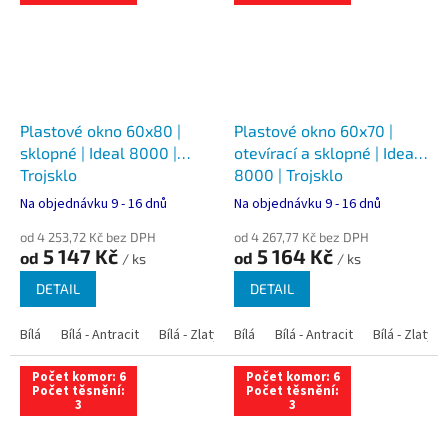
Plastové okno 60x80 |
Plastové okno 60x70 |
sklopné | Ideal 8000 |
otevírací a sklopné | Ideal
Trojsklo
8000 | Trojsklo
Na objednávku 9 - 16 dnů
Na objednávku 9 - 16 dnů
od 4 253,72 Kč bez DPH
od 4 267,77 Kč bez DPH
5 147 Kč
5 164 Kč
od
od
/ ks
/ ks
DETAIL
DETAIL
Bílá
Bílá - Antracit
Bílá - Zlatý dub
Bílá
Bílá - Tmavý dub
Bílá - Antracit
Bílá - Zlatý 
Bílá - Ořec
Počet komor: 6
Počet komor: 6
Počet těsnění:
Počet těsnění:
3
3