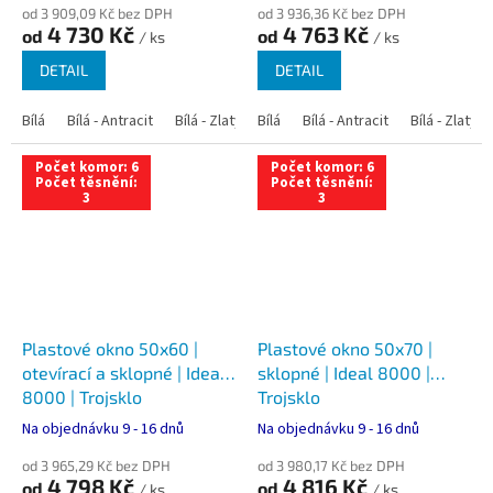
od 3 909,09 Kč bez DPH
od 3 936,36 Kč bez DPH
4 730 Kč
4 763 Kč
od
od
/ ks
/ ks
DETAIL
DETAIL
Bílá
Bílá - Antracit
Bílá - Zlatý dub
Bílá
Bílá - Tmavý dub
Bílá - Antracit
Bílá - Zlatý 
Bílá - Ořec
Počet komor: 6
Počet komor: 6
Počet těsnění:
Počet těsnění:
3
3
Plastové okno 50x60 |
Plastové okno 50x70 |
otevírací a sklopné | Ideal
sklopné | Ideal 8000 |
8000 | Trojsklo
Trojsklo
Na objednávku 9 - 16 dnů
Na objednávku 9 - 16 dnů
od 3 965,29 Kč bez DPH
od 3 980,17 Kč bez DPH
4 798 Kč
4 816 Kč
od
od
/ ks
/ ks