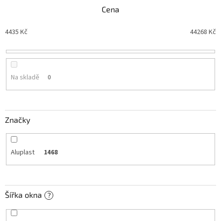
n
Cena
í
p
4435
Kč
44268
Kč
r
o
d
u
Na skladě
0
k
t
ů
Značky
Aluplast
1468
Šířka okna
?