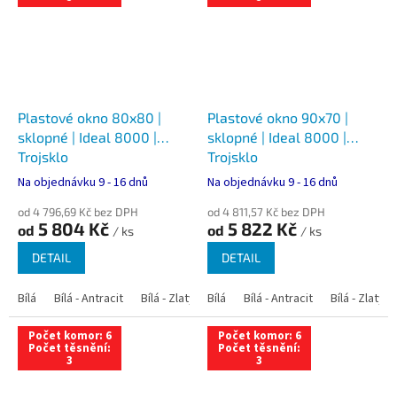
Plastové okno 80x80 |
Plastové okno 90x70 |
sklopné | Ideal 8000 |
sklopné | Ideal 8000 |
Trojsklo
Trojsklo
Na objednávku 9 - 16 dnů
Na objednávku 9 - 16 dnů
od 4 796,69 Kč bez DPH
od 4 811,57 Kč bez DPH
5 804 Kč
5 822 Kč
od
od
/ ks
/ ks
DETAIL
DETAIL
Bílá
Bílá - Antracit
Bílá - Zlatý dub
Bílá
Bílá - Tmavý dub
Bílá - Antracit
Bílá - Zlatý 
Bílá - Ořec
Počet komor: 6
Počet komor: 6
Počet těsnění:
Počet těsnění:
3
3