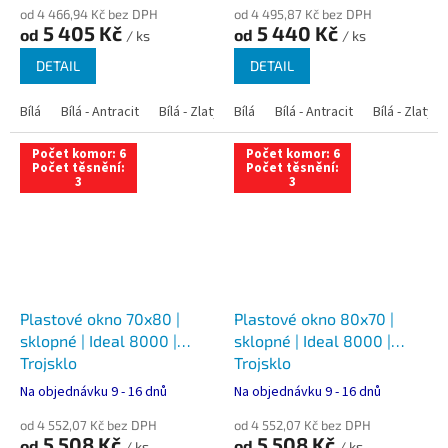
od 4 466,94 Kč bez DPH
od 4 495,87 Kč bez DPH
5 405 Kč
5 440 Kč
od
od
/ ks
/ ks
DETAIL
DETAIL
Bílá
Bílá - Antracit
Bílá - Zlatý dub
Bílá
Bílá - Tmavý dub
Bílá - Antracit
Bílá - Zlatý 
Bílá - Ořec
Počet komor: 6
Počet komor: 6
Počet těsnění:
Počet těsnění:
3
3
Plastové okno 70x80 |
Plastové okno 80x70 |
sklopné | Ideal 8000 |
sklopné | Ideal 8000 |
Trojsklo
Trojsklo
Na objednávku 9 - 16 dnů
Na objednávku 9 - 16 dnů
od 4 552,07 Kč bez DPH
od 4 552,07 Kč bez DPH
5 508 Kč
5 508 Kč
od
od
/ ks
/ ks