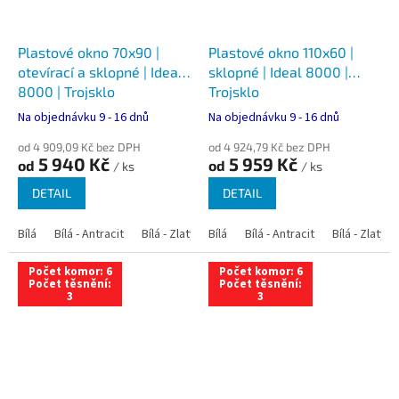
Plastové okno 70x90 |
Plastové okno 110x60 |
otevírací a sklopné | Ideal
sklopné | Ideal 8000 |
8000 | Trojsklo
Trojsklo
Na objednávku 9 - 16 dnů
Na objednávku 9 - 16 dnů
od 4 909,09 Kč bez DPH
od 4 924,79 Kč bez DPH
5 940 Kč
5 959 Kč
od
od
/ ks
/ ks
DETAIL
DETAIL
Bílá
Bílá - Antracit
Bílá - Zlatý dub
Bílá
Bílá - Tmavý dub
Bílá - Antracit
Bílá - Zlatý 
Bílá - Ořec
Počet komor: 6
Počet komor: 6
Počet těsnění:
Počet těsnění:
3
3