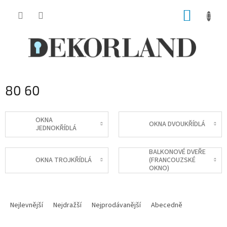
Přejít
NÁKUP
na
obsah
KOŠÍK
80 60
OKNA
OKNA DVOUKŘÍDLÁ
JEDNOKŘÍDLÁ
BALKONOVÉ DVEŘE
OKNA TROJKŘÍDLÁ
(FRANCOUZSKÉ
OKNO)
Ř
a
Nejlevnější
Nejdražší
Nejprodávanější
Abecedně
z
e