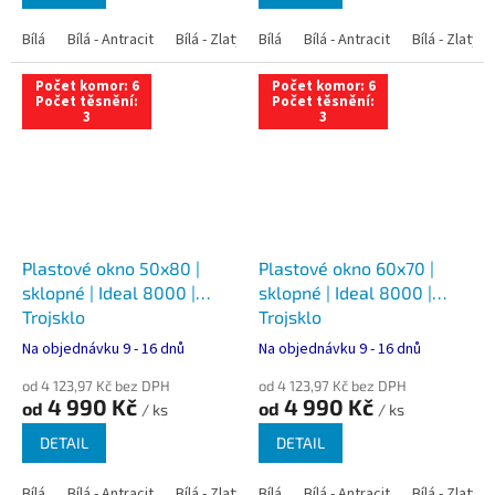
Bílá
Bílá - Antracit
Bílá - Zlatý dub
Bílá
Bílá - Tmavý dub
Bílá - Antracit
Bílá - Zlatý 
Bílá - Ořec
Počet komor: 6
Počet komor: 6
Počet těsnění:
Počet těsnění:
3
3
Plastové okno 50x80 |
Plastové okno 60x70 |
sklopné | Ideal 8000 |
sklopné | Ideal 8000 |
Trojsklo
Trojsklo
Na objednávku 9 - 16 dnů
Na objednávku 9 - 16 dnů
od 4 123,97 Kč bez DPH
od 4 123,97 Kč bez DPH
4 990 Kč
4 990 Kč
od
od
/ ks
/ ks
DETAIL
DETAIL
Bílá
Bílá - Antracit
Bílá - Zlatý dub
Bílá
Bílá - Tmavý dub
Bílá - Antracit
Bílá - Zlatý 
Bílá - Ořec