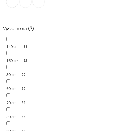
Výška okna
?
140 cm
86
160 cm
73
50 cm
20
60 cm
82
70 cm
86
80 cm
88