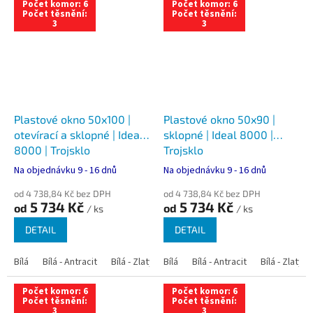
Počet komor: 6
Počet komor: 6
Počet těsnění:
Počet těsnění:
3
3
Plastové okno 50x100 |
Plastové okno 50x90 |
otevírací a sklopné | Ideal
sklopné | Ideal 8000 |
8000 | Trojsklo
Trojsklo
Na objednávku 9 - 16 dnů
Na objednávku 9 - 16 dnů
od 4 738,84 Kč bez DPH
od 4 738,84 Kč bez DPH
5 734 Kč
5 734 Kč
od
od
/ ks
/ ks
DETAIL
DETAIL
Bílá
Bílá - Antracit
Bílá - Zlatý dub
Bílá
Bílá - Tmavý dub
Bílá - Antracit
Bílá - Zlatý 
Bílá - Ořec
Počet komor: 6
Počet komor: 6
Počet těsnění:
Počet těsnění:
3
3