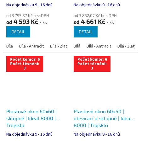
Na objednávku 9 - 16 dnů
Na objednávku 9 - 16 dnů
od 3 795,87 Kč bez DPH
od 3 852,07 Kč bez DPH
4 593 Kč
4 661 Kč
od
od
/ ks
/ ks
DETAIL
DETAIL
Bílá
Bílá - Antracit
Bílá - Zlatý dub
Bílá
Bílá - Tmavý dub
Bílá - Antracit
Bílá - Zlatý 
Bílá - Ořec
Počet komor: 6
Počet komor: 6
Počet těsnění:
Počet těsnění:
3
3
Plastové okno 60x60 |
Plastové okno 60x50 |
sklopné | Ideal 8000 |
otevírací a sklopné | Ideal
Trojsklo
8000 | Trojsklo
Na objednávku 9 - 16 dnů
Na objednávku 9 - 16 dnů