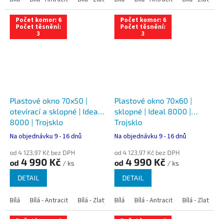
Počet komor: 6
Počet komor: 6
Počet těsnění:
Počet těsnění:
3
3
Plastové okno 70x50 |
Plastové okno 70x60 |
otevírací a sklopné | Ideal
sklopné | Ideal 8000 |
8000 | Trojsklo
Trojsklo
Na objednávku 9 - 16 dnů
Na objednávku 9 - 16 dnů
od 4 123,97 Kč bez DPH
od 4 123,97 Kč bez DPH
4 990 Kč
4 990 Kč
od
od
/ ks
/ ks
DETAIL
DETAIL
Bílá
Bílá - Antracit
Bílá - Zlatý dub
Bílá
Bílá - Tmavý dub
Bílá - Antracit
Bílá - Zlatý 
Bílá - Ořec