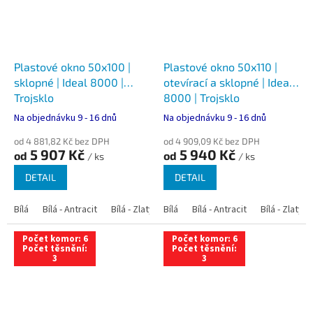
Plastové okno 50x100 |
Plastové okno 50x110 |
sklopné | Ideal 8000 |
otevírací a sklopné | Ideal
Trojsklo
8000 | Trojsklo
Na objednávku 9 - 16 dnů
Na objednávku 9 - 16 dnů
od 4 881,82 Kč bez DPH
od 4 909,09 Kč bez DPH
5 907 Kč
5 940 Kč
od
od
/ ks
/ ks
DETAIL
DETAIL
Bílá
Bílá - Antracit
Bílá - Zlatý dub
Bílá
Bílá - Tmavý dub
Bílá - Antracit
Bílá - Zlatý 
Bílá - Ořec
Počet komor: 6
Počet komor: 6
Počet těsnění:
Počet těsnění:
3
3