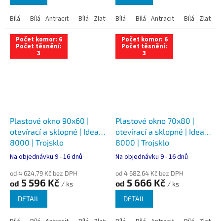
Bílá
Bílá - Antracit
Bílá - Zlatý dub
Bílá
Bílá - Tmavý dub
Bílá - Antracit
Bílá - Zlatý 
Bílá - Ořec
Počet komor: 6
Počet komor: 6
Počet těsnění:
Počet těsnění:
3
3
Plastové okno 90x60 |
Plastové okno 70x80 |
otevírací a sklopné | Ideal
otevírací a sklopné | Ideal
8000 | Trojsklo
8000 | Trojsklo
Na objednávku 9 - 16 dnů
Na objednávku 9 - 16 dnů
od 4 624,79 Kč bez DPH
od 4 682,64 Kč bez DPH
5 596 Kč
5 666 Kč
od
od
/ ks
/ ks
DETAIL
DETAIL