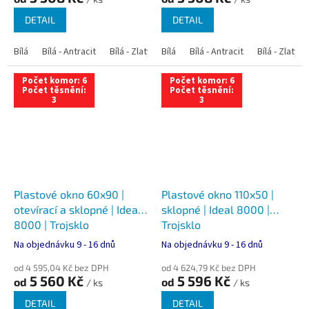
DETAIL
DETAIL
Bílá
Bílá - Antracit
Bílá - Zlatý dub
Bílá
Bílá - Tmavý dub
Bílá - Antracit
Bílá - Zlatý 
Bílá - Ořec
Počet komor: 6
Počet komor: 6
Počet těsnění:
Počet těsnění:
3
3
Plastové okno 60x90 |
Plastové okno 110x50 |
otevírací a sklopné | Ideal
sklopné | Ideal 8000 |
8000 | Trojsklo
Trojsklo
Na objednávku 9 - 16 dnů
Na objednávku 9 - 16 dnů
od 4 595,04 Kč bez DPH
od 4 624,79 Kč bez DPH
5 560 Kč
5 596 Kč
od
od
/ ks
/ ks
DETAIL
DETAIL