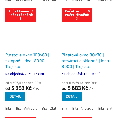
Bílá
Bílá - Antracit
Bílá - Zlatý dub
Bílá
Bílá - Tmavý dub
Bílá - Antracit
Bílá - Zlatý 
Bílá - Ořec
Počet komor: 6
Počet komor: 6
Počet těsnění:
Počet těsnění:
3
3
Plastové okno 100x60 |
Plastové okno 80x70 |
sklopné | Ideal 8000 |
otevírací a sklopné | Ideal
Trojsklo
8000 | Trojsklo
Na objednávku 9 - 16 dnů
Na objednávku 9 - 16 dnů
od 4 696,69 Kč bez DPH
od 4 696,69 Kč bez DPH
5 683 Kč
5 683 Kč
od
od
/ ks
/ ks
DETAIL
DETAIL
Bílá
Bílá - Antracit
Bílá - Zlatý dub
Bílá
Bílá - Tmavý dub
Bílá - Antracit
Bílá - Zlatý 
Bílá - Ořec