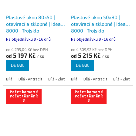
Plastové okno 80x50 |
Plastové okno 50x80 |
otevírací a sklopné | Ideal
otevírací a sklopné | Ideal
8000 | Trojsklo
8000 | Trojsklo
Na objednávku 9 - 16 dnů
Na objednávku 9 - 16 dnů
od 4 295,04 Kč bez DPH
od 4 309,92 Kč bez DPH
5 197 Kč
5 215 Kč
od
od
/ ks
/ ks
DETAIL
DETAIL
Bílá
Bílá - Antracit
Bílá - Zlatý dub
Bílá
Bílá - Tmavý dub
Bílá - Antracit
Bílá - Zlatý 
Bílá - Ořec
Počet komor: 6
Počet komor: 6
Počet těsnění:
Počet těsnění:
3
3