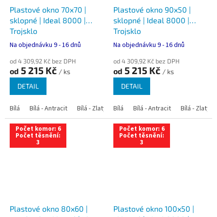
Plastové okno 70x70 |
Plastové okno 90x50 |
sklopné | Ideal 8000 |
sklopné | Ideal 8000 |
Trojsklo
Trojsklo
Na objednávku 9 - 16 dnů
Na objednávku 9 - 16 dnů
od 4 309,92 Kč bez DPH
od 4 309,92 Kč bez DPH
5 215 Kč
5 215 Kč
od
od
/ ks
/ ks
DETAIL
DETAIL
Bílá
Bílá - Antracit
Bílá - Zlatý dub
Bílá
Bílá - Tmavý dub
Bílá - Antracit
Bílá - Zlatý 
Bílá - Ořec
Počet komor: 6
Počet komor: 6
Počet těsnění:
Počet těsnění:
3
3
Plastové okno 80x60 |
Plastové okno 100x50 |