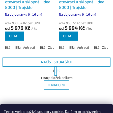
otevírací a sklopné | Ideal
otevírací a sklopné | Ideal
8000 | Trojsklo
8000 | Trojsklo
Na objednávku 9 - 16 dnů
Na objednávku 9 - 16 dnů
od 4 938,84 Kč bez DPH
od 4 953,72 Kč bez DPH
5 976 Kč
5 994 Kč
od
od
/ ks
/ ks
DETAIL
DETAIL
Bílá
Bílá - Antracit
Bílá - Zlatý dub
Bílá
Bílá - Tmavý dub
Bílá - Antracit
Bílá - Zlatý 
Bílá - Ořec
NAČÍST 50 DALŠÍCH
S
1
30
t
O
r
1468
položek celkem
v
á
l
NAHORU
n
á
k
d
o
v
Z
a
á
c
á
Google.cz
Zboží.cz
Heureka.cz
NajduZboží.cz
n
í
p
í
Tento web používá soubory cookie. Dalším procházením