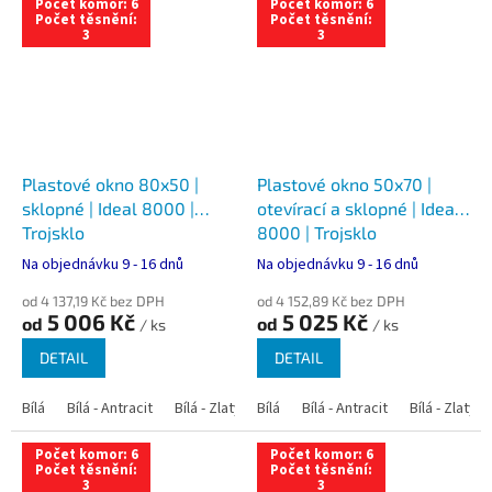
Počet komor: 6
Počet komor: 6
Počet těsnění:
Počet těsnění:
3
3
Plastové okno 80x50 |
Plastové okno 50x70 |
sklopné | Ideal 8000 |
otevírací a sklopné | Ideal
Trojsklo
8000 | Trojsklo
Na objednávku 9 - 16 dnů
Na objednávku 9 - 16 dnů
od 4 137,19 Kč bez DPH
od 4 152,89 Kč bez DPH
5 006 Kč
5 025 Kč
od
od
/ ks
/ ks
DETAIL
DETAIL
Bílá
Bílá - Antracit
Bílá - Zlatý dub
Bílá
Bílá - Tmavý dub
Bílá - Antracit
Bílá - Zlatý 
Bílá - Ořec
Počet komor: 6
Počet komor: 6
Počet těsnění:
Počet těsnění:
3
3