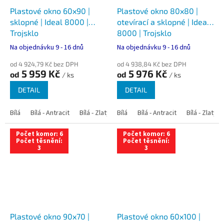
Plastové okno 60x90 |
Plastové okno 80x80 |
sklopné | Ideal 8000 |
otevírací a sklopné | Ideal
Trojsklo
8000 | Trojsklo
Na objednávku 9 - 16 dnů
Na objednávku 9 - 16 dnů
od 4 924,79 Kč bez DPH
od 4 938,84 Kč bez DPH
5 959 Kč
5 976 Kč
od
od
/ ks
/ ks
DETAIL
DETAIL
Bílá
Bílá - Antracit
Bílá - Zlatý dub
Bílá
Bílá - Tmavý dub
Bílá - Antracit
Bílá - Zlatý 
Bílá - Ořec
Počet komor: 6
Počet komor: 6
Počet těsnění:
Počet těsnění:
3
3
Plastové okno 90x70 |
Plastové okno 60x100 |