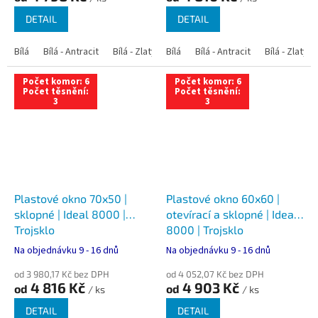
DETAIL
DETAIL
Bílá
Bílá - Antracit
Bílá - Zlatý dub
Bílá
Bílá - Tmavý dub
Bílá - Antracit
Bílá - Zlatý 
Bílá - Ořec
Počet komor: 6
Počet komor: 6
Počet těsnění:
Počet těsnění:
3
3
Plastové okno 70x50 |
Plastové okno 60x60 |
sklopné | Ideal 8000 |
otevírací a sklopné | Ideal
Trojsklo
8000 | Trojsklo
Na objednávku 9 - 16 dnů
Na objednávku 9 - 16 dnů
od 3 980,17 Kč bez DPH
od 4 052,07 Kč bez DPH
4 816 Kč
4 903 Kč
od
od
/ ks
/ ks
DETAIL
DETAIL