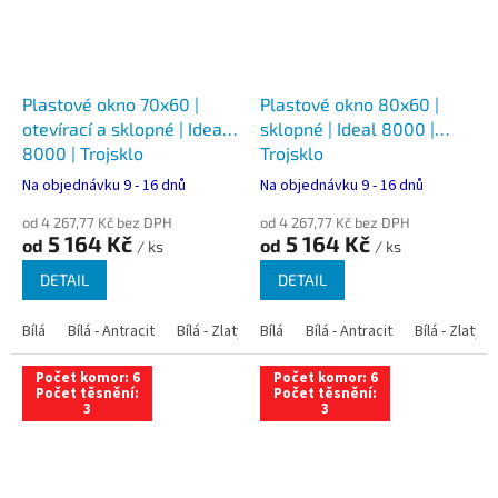
Plastové okno 70x60 |
Plastové okno 80x60 |
otevírací a sklopné | Ideal
sklopné | Ideal 8000 |
8000 | Trojsklo
Trojsklo
Na objednávku 9 - 16 dnů
Na objednávku 9 - 16 dnů
od 4 267,77 Kč bez DPH
od 4 267,77 Kč bez DPH
5 164 Kč
5 164 Kč
od
od
/ ks
/ ks
DETAIL
DETAIL
Bílá
Bílá - Antracit
Bílá - Zlatý dub
Bílá
Bílá - Tmavý dub
Bílá - Antracit
Bílá - Zlatý 
Bílá - Ořec
Počet komor: 6
Počet komor: 6
Počet těsnění:
Počet těsnění:
3
3