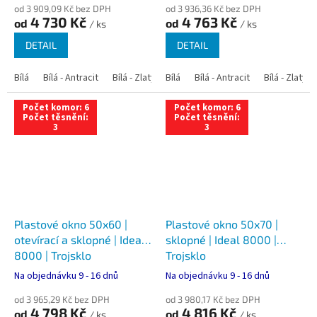
od 3 909,09 Kč bez DPH
od 3 936,36 Kč bez DPH
4 730 Kč
4 763 Kč
od
od
/ ks
/ ks
DETAIL
DETAIL
Bílá
Bílá - Antracit
Bílá - Zlatý dub
Bílá
Bílá - Tmavý dub
Bílá - Antracit
Bílá - Zlatý 
Bílá - Ořec
Počet komor: 6
Počet komor: 6
Počet těsnění:
Počet těsnění:
3
3
Plastové okno 50x60 |
Plastové okno 50x70 |
otevírací a sklopné | Ideal
sklopné | Ideal 8000 |
8000 | Trojsklo
Trojsklo
Na objednávku 9 - 16 dnů
Na objednávku 9 - 16 dnů
od 3 965,29 Kč bez DPH
od 3 980,17 Kč bez DPH
4 798 Kč
4 816 Kč
od
od
/ ks
/ ks