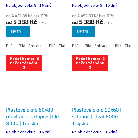
Na objednávku 9 - 16 dnů
Na objednávku 9 - 16 dnů
od 4 452,89 Kč bez DPH
od 4 452,89 Kč bez DPH
5 388 Kč
5 388 Kč
od
od
/ ks
/ ks
DETAIL
DETAIL
Bílá
Bílá - Antracit
Bílá - Zlatý dub
Bílá
Bílá - Tmavý dub
Bílá - Antracit
Bílá - Zlatý 
Bílá - Ořec
Počet komor: 6
Počet komor: 6
Počet těsnění:
Počet těsnění:
3
3
Plastové okno 60x80 |
Plastové okno 90x60 |
otevírací a sklopné | Ideal
sklopné | Ideal 8000 |
8000 | Trojsklo
Trojsklo
Na objednávku 9 - 16 dnů
Na objednávku 9 - 16 dnů