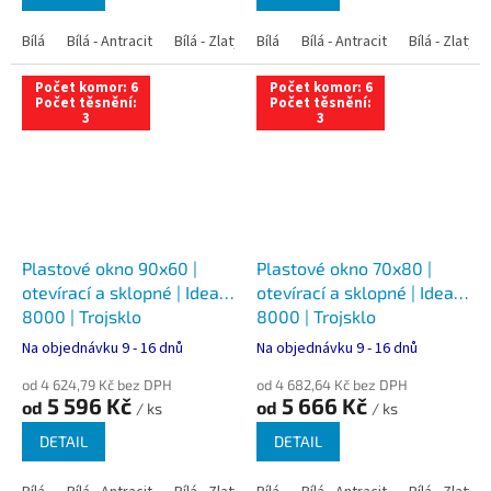
Bílá
Bílá - Antracit
Bílá - Zlatý dub
Bílá
Bílá - Tmavý dub
Bílá - Antracit
Bílá - Zlatý 
Bílá - Ořec
Počet komor: 6
Počet komor: 6
Počet těsnění:
Počet těsnění:
3
3
Plastové okno 90x60 |
Plastové okno 70x80 |
otevírací a sklopné | Ideal
otevírací a sklopné | Ideal
8000 | Trojsklo
8000 | Trojsklo
Na objednávku 9 - 16 dnů
Na objednávku 9 - 16 dnů
od 4 624,79 Kč bez DPH
od 4 682,64 Kč bez DPH
5 596 Kč
5 666 Kč
od
od
/ ks
/ ks
DETAIL
DETAIL