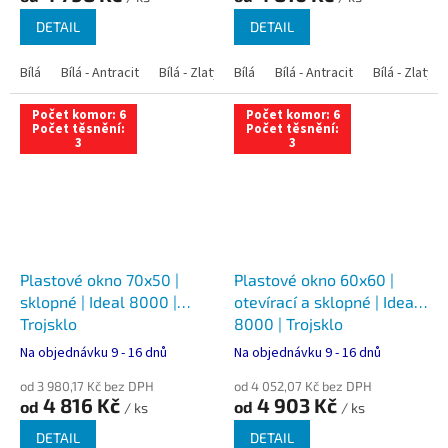
DETAIL
DETAIL
Bílá
Bílá - Antracit
Bílá - Zlatý dub
Bílá
Bílá - Tmavý dub
Bílá - Antracit
Bílá - Zlatý 
Bílá - Ořec
Počet komor: 6
Počet komor: 6
Počet těsnění:
Počet těsnění:
3
3
Plastové okno 70x50 |
Plastové okno 60x60 |
sklopné | Ideal 8000 |
otevírací a sklopné | Ideal
Trojsklo
8000 | Trojsklo
Na objednávku 9 - 16 dnů
Na objednávku 9 - 16 dnů
od 3 980,17 Kč bez DPH
od 4 052,07 Kč bez DPH
4 816 Kč
4 903 Kč
od
od
/ ks
/ ks
DETAIL
DETAIL