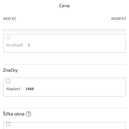
n
Cena
í
p
4435
Kč
44268
Kč
r
o
d
u
Na skladě
0
k
t
ů
Značky
Aluplast
1468
Šířka okna
?