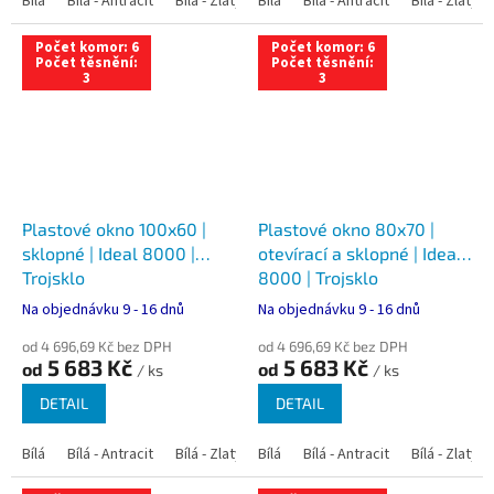
Bílá
Bílá - Antracit
Bílá - Zlatý dub
Bílá
Bílá - Tmavý dub
Bílá - Antracit
Bílá - Zlatý 
Bílá - Ořec
Počet komor: 6
Počet komor: 6
Počet těsnění:
Počet těsnění:
3
3
Plastové okno 100x60 |
Plastové okno 80x70 |
sklopné | Ideal 8000 |
otevírací a sklopné | Ideal
Trojsklo
8000 | Trojsklo
Na objednávku 9 - 16 dnů
Na objednávku 9 - 16 dnů
od 4 696,69 Kč bez DPH
od 4 696,69 Kč bez DPH
5 683 Kč
5 683 Kč
od
od
/ ks
/ ks
DETAIL
DETAIL
Bílá
Bílá - Antracit
Bílá - Zlatý dub
Bílá
Bílá - Tmavý dub
Bílá - Antracit
Bílá - Zlatý 
Bílá - Ořec