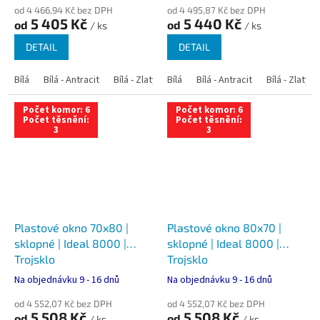
od 4 466,94 Kč bez DPH
od 4 495,87 Kč bez DPH
5 405 Kč
5 440 Kč
od
od
/ ks
/ ks
DETAIL
DETAIL
Bílá
Bílá - Antracit
Bílá - Zlatý dub
Bílá
Bílá - Tmavý dub
Bílá - Antracit
Bílá - Zlatý 
Bílá - Ořec
Počet komor: 6
Počet komor: 6
Počet těsnění:
Počet těsnění:
3
3
Plastové okno 70x80 |
Plastové okno 80x70 |
sklopné | Ideal 8000 |
sklopné | Ideal 8000 |
Trojsklo
Trojsklo
Na objednávku 9 - 16 dnů
Na objednávku 9 - 16 dnů
od 4 552,07 Kč bez DPH
od 4 552,07 Kč bez DPH
5 508 Kč
5 508 Kč
od
od
/ ks
/ ks