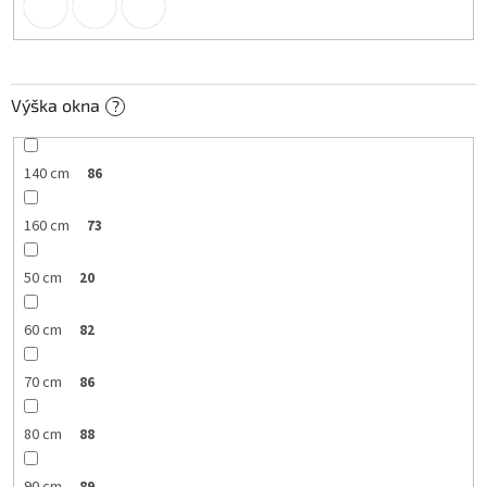
Výška okna
?
140 cm
86
160 cm
73
50 cm
20
60 cm
82
70 cm
86
80 cm
88