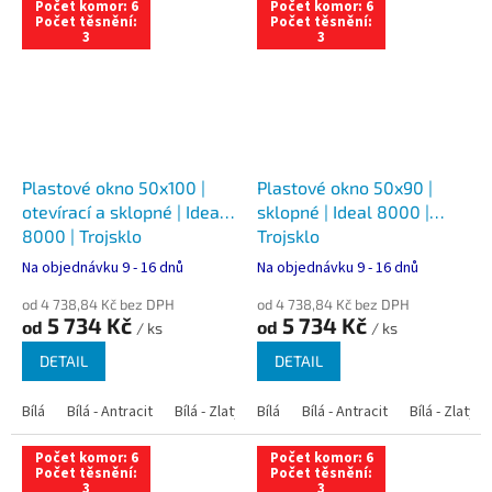
Počet komor: 6
Počet komor: 6
Počet těsnění:
Počet těsnění:
3
3
Plastové okno 50x100 |
Plastové okno 50x90 |
otevírací a sklopné | Ideal
sklopné | Ideal 8000 |
8000 | Trojsklo
Trojsklo
Na objednávku 9 - 16 dnů
Na objednávku 9 - 16 dnů
od 4 738,84 Kč bez DPH
od 4 738,84 Kč bez DPH
5 734 Kč
5 734 Kč
od
od
/ ks
/ ks
DETAIL
DETAIL
Bílá
Bílá - Antracit
Bílá - Zlatý dub
Bílá
Bílá - Tmavý dub
Bílá - Antracit
Bílá - Zlatý 
Bílá - Ořec
Počet komor: 6
Počet komor: 6
Počet těsnění:
Počet těsnění:
3
3