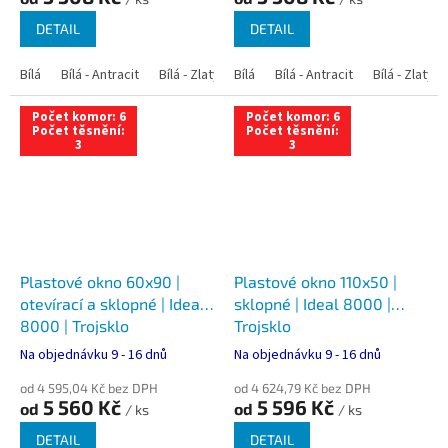
DETAIL
DETAIL
Bílá
Bílá - Antracit
Bílá - Zlatý dub
Bílá
Bílá - Tmavý dub
Bílá - Antracit
Bílá - Zlatý 
Bílá - Ořec
Počet komor: 6
Počet komor: 6
Počet těsnění:
Počet těsnění:
3
3
Plastové okno 60x90 |
Plastové okno 110x50 |
otevírací a sklopné | Ideal
sklopné | Ideal 8000 |
8000 | Trojsklo
Trojsklo
Na objednávku 9 - 16 dnů
Na objednávku 9 - 16 dnů
od 4 595,04 Kč bez DPH
od 4 624,79 Kč bez DPH
5 560 Kč
5 596 Kč
od
od
/ ks
/ ks
DETAIL
DETAIL