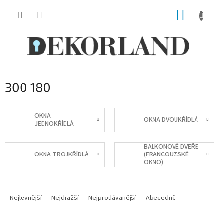
Přejít
NÁKUP
na
obsah
KOŠÍK
300 180
OKNA
OKNA DVOUKŘÍDLÁ
JEDNOKŘÍDLÁ
BALKONOVÉ DVEŘE
OKNA TROJKŘÍDLÁ
(FRANCOUZSKÉ
OKNO)
Ř
a
Nejlevnější
Nejdražší
Nejprodávanější
Abecedně
z
e