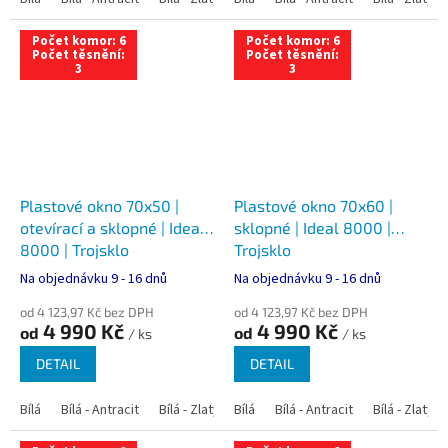
Počet komor: 6
Počet komor: 6
Počet těsnění:
Počet těsnění:
3
3
Plastové okno 70x50 |
Plastové okno 70x60 |
otevírací a sklopné | Ideal
sklopné | Ideal 8000 |
8000 | Trojsklo
Trojsklo
Na objednávku 9 - 16 dnů
Na objednávku 9 - 16 dnů
od 4 123,97 Kč bez DPH
od 4 123,97 Kč bez DPH
4 990 Kč
4 990 Kč
od
od
/ ks
/ ks
DETAIL
DETAIL
Bílá
Bílá - Antracit
Bílá - Zlatý dub
Bílá
Bílá - Tmavý dub
Bílá - Antracit
Bílá - Zlatý 
Bílá - Ořec