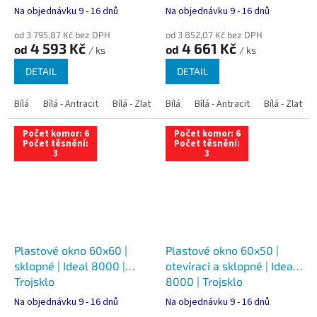
Na objednávku 9 - 16 dnů
Na objednávku 9 - 16 dnů
od 3 795,87 Kč bez DPH
od 3 852,07 Kč bez DPH
4 593 Kč
4 661 Kč
od
od
/ ks
/ ks
DETAIL
DETAIL
Bílá
Bílá - Antracit
Bílá - Zlatý dub
Bílá
Bílá - Tmavý dub
Bílá - Antracit
Bílá - Zlatý 
Bílá - Ořec
Počet komor: 6
Počet komor: 6
Počet těsnění:
Počet těsnění:
3
3
Plastové okno 60x60 |
Plastové okno 60x50 |
sklopné | Ideal 8000 |
otevírací a sklopné | Ideal
Trojsklo
8000 | Trojsklo
Na objednávku 9 - 16 dnů
Na objednávku 9 - 16 dnů