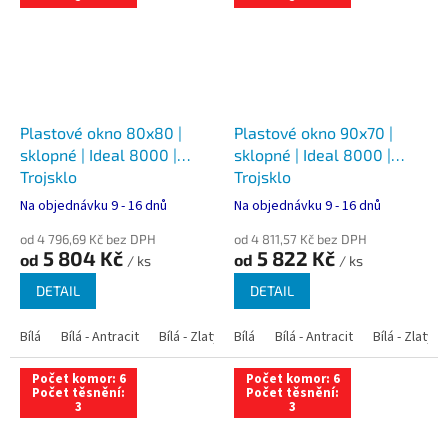
Plastové okno 80x80 |
Plastové okno 90x70 |
sklopné | Ideal 8000 |
sklopné | Ideal 8000 |
Trojsklo
Trojsklo
Na objednávku 9 - 16 dnů
Na objednávku 9 - 16 dnů
od 4 796,69 Kč bez DPH
od 4 811,57 Kč bez DPH
5 804 Kč
5 822 Kč
od
od
/ ks
/ ks
DETAIL
DETAIL
Bílá
Bílá - Antracit
Bílá - Zlatý dub
Bílá
Bílá - Tmavý dub
Bílá - Antracit
Bílá - Zlatý 
Bílá - Ořec
Počet komor: 6
Počet komor: 6
Počet těsnění:
Počet těsnění:
3
3