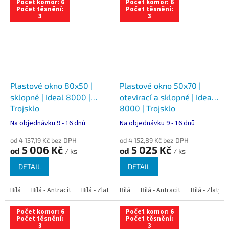
Počet komor: 6
Počet komor: 6
Počet těsnění:
Počet těsnění:
3
3
Plastové okno 80x50 |
Plastové okno 50x70 |
sklopné | Ideal 8000 |
otevírací a sklopné | Ideal
Trojsklo
8000 | Trojsklo
Na objednávku 9 - 16 dnů
Na objednávku 9 - 16 dnů
od 4 137,19 Kč bez DPH
od 4 152,89 Kč bez DPH
5 006 Kč
5 025 Kč
od
od
/ ks
/ ks
DETAIL
DETAIL
Bílá
Bílá - Antracit
Bílá - Zlatý dub
Bílá
Bílá - Tmavý dub
Bílá - Antracit
Bílá - Zlatý 
Bílá - Ořec
Počet komor: 6
Počet komor: 6
Počet těsnění:
Počet těsnění:
3
3