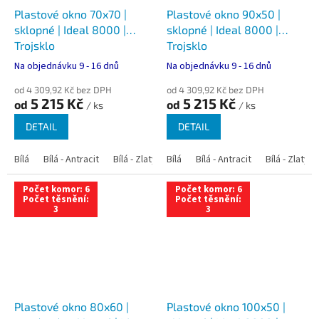
Plastové okno 70x70 |
Plastové okno 90x50 |
sklopné | Ideal 8000 |
sklopné | Ideal 8000 |
Trojsklo
Trojsklo
Na objednávku 9 - 16 dnů
Na objednávku 9 - 16 dnů
od 4 309,92 Kč bez DPH
od 4 309,92 Kč bez DPH
5 215 Kč
5 215 Kč
od
od
/ ks
/ ks
DETAIL
DETAIL
Bílá
Bílá - Antracit
Bílá - Zlatý dub
Bílá
Bílá - Tmavý dub
Bílá - Antracit
Bílá - Zlatý 
Bílá - Ořec
Počet komor: 6
Počet komor: 6
Počet těsnění:
Počet těsnění:
3
3
Plastové okno 80x60 |
Plastové okno 100x50 |