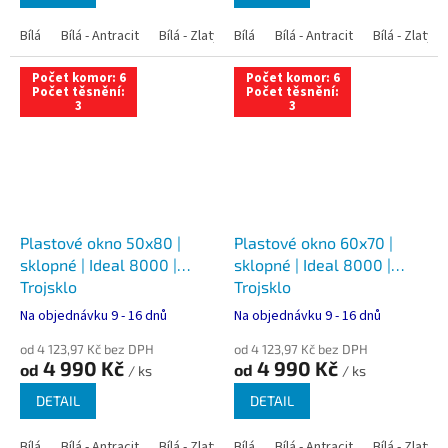
Bílá
Bílá - Antracit
Bílá - Zlatý dub
Bílá
Bílá - Tmavý dub
Bílá - Antracit
Bílá - Zlatý 
Bílá - Ořec
Počet komor: 6
Počet komor: 6
Počet těsnění:
Počet těsnění:
3
3
Plastové okno 50x80 |
Plastové okno 60x70 |
sklopné | Ideal 8000 |
sklopné | Ideal 8000 |
Trojsklo
Trojsklo
Na objednávku 9 - 16 dnů
Na objednávku 9 - 16 dnů
od 4 123,97 Kč bez DPH
od 4 123,97 Kč bez DPH
4 990 Kč
4 990 Kč
od
od
/ ks
/ ks
DETAIL
DETAIL
Bílá
Bílá - Antracit
Bílá - Zlatý dub
Bílá
Bílá - Tmavý dub
Bílá - Antracit
Bílá - Zlatý 
Bílá - Ořec