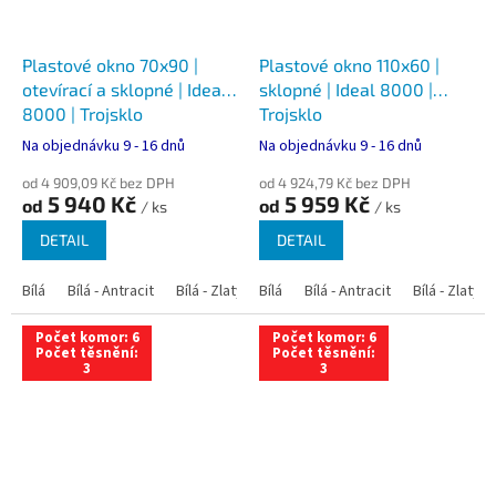
Plastové okno 70x90 |
Plastové okno 110x60 |
otevírací a sklopné | Ideal
sklopné | Ideal 8000 |
8000 | Trojsklo
Trojsklo
Na objednávku 9 - 16 dnů
Na objednávku 9 - 16 dnů
od 4 909,09 Kč bez DPH
od 4 924,79 Kč bez DPH
5 940 Kč
5 959 Kč
od
od
/ ks
/ ks
DETAIL
DETAIL
Bílá
Bílá - Antracit
Bílá - Zlatý dub
Bílá
Bílá - Tmavý dub
Bílá - Antracit
Bílá - Zlatý 
Bílá - Ořec
Počet komor: 6
Počet komor: 6
Počet těsnění:
Počet těsnění:
3
3