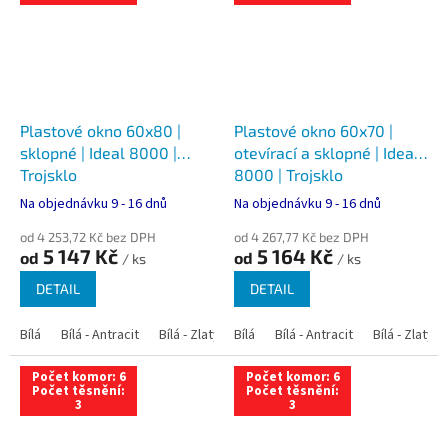
Plastové okno 60x80 |
Plastové okno 60x70 |
sklopné | Ideal 8000 |
otevírací a sklopné | Ideal
Trojsklo
8000 | Trojsklo
Na objednávku 9 - 16 dnů
Na objednávku 9 - 16 dnů
od 4 253,72 Kč bez DPH
od 4 267,77 Kč bez DPH
5 147 Kč
5 164 Kč
od
od
/ ks
/ ks
DETAIL
DETAIL
Bílá
Bílá - Antracit
Bílá - Zlatý dub
Bílá
Bílá - Tmavý dub
Bílá - Antracit
Bílá - Zlatý 
Bílá - Ořec
Počet komor: 6
Počet komor: 6
Počet těsnění:
Počet těsnění:
3
3