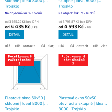
u
sklopné | Ideal 8000 |
sklopné | Ideal 8000 |
k
Trojsklo
Trojsklo
t
Na objednávku 9 - 16 dnů
Na objednávku 9 - 16 dnů
ů
od 3 665,29 Kč bez DPH
od 3 795,87 Kč bez DPH
4 435 Kč
4 593 Kč
od
od
/ ks
/ ks
DETAIL
DETAIL
Bílá
Bílá - Antracit
Bílá - Zlatý dub
Bílá
Bílá - Tmavý dub
Bílá - Antracit
Bílá - Zlatý 
Bílá - Ořec
Počet komor: 6
Počet komor: 6
Počet těsnění:
Počet těsnění:
3
3
Plastové okno 60x50 |
Plastové okno 50x50 |
sklopné | Ideal 8000 |
otevírací a sklopné | Ideal
Trojsklo
8000 | Trojsklo