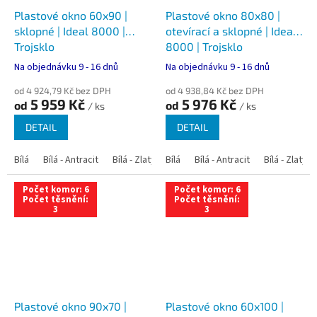
Plastové okno 60x90 |
Plastové okno 80x80 |
sklopné | Ideal 8000 |
otevírací a sklopné | Ideal
Trojsklo
8000 | Trojsklo
Na objednávku 9 - 16 dnů
Na objednávku 9 - 16 dnů
od 4 924,79 Kč bez DPH
od 4 938,84 Kč bez DPH
5 959 Kč
5 976 Kč
od
od
/ ks
/ ks
DETAIL
DETAIL
Bílá
Bílá - Antracit
Bílá - Zlatý dub
Bílá
Bílá - Tmavý dub
Bílá - Antracit
Bílá - Zlatý 
Bílá - Ořec
Počet komor: 6
Počet komor: 6
Počet těsnění:
Počet těsnění:
3
3
Plastové okno 90x70 |
Plastové okno 60x100 |