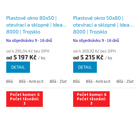
Plastové okno 80x50 |
Plastové okno 50x80 |
otevírací a sklopné | Ideal
otevírací a sklopné | Ideal
8000 | Trojsklo
8000 | Trojsklo
Na objednávku 9 - 16 dnů
Na objednávku 9 - 16 dnů
od 4 295,04 Kč bez DPH
od 4 309,92 Kč bez DPH
5 197 Kč
5 215 Kč
od
od
/ ks
/ ks
DETAIL
DETAIL
Bílá
Bílá - Antracit
Bílá - Zlatý dub
Bílá
Bílá - Tmavý dub
Bílá - Antracit
Bílá - Zlatý 
Bílá - Ořec
Počet komor: 6
Počet komor: 6
Počet těsnění:
Počet těsnění:
3
3