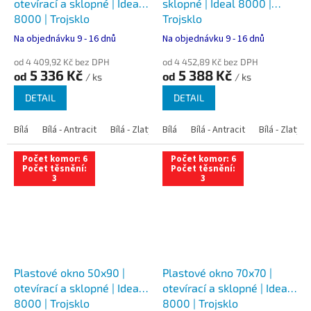
otevírací a sklopné | Ideal
sklopné | Ideal 8000 |
8000 | Trojsklo
Trojsklo
Na objednávku 9 - 16 dnů
Na objednávku 9 - 16 dnů
od 4 409,92 Kč bez DPH
od 4 452,89 Kč bez DPH
5 336 Kč
5 388 Kč
od
od
/ ks
/ ks
DETAIL
DETAIL
Bílá
Bílá - Antracit
Bílá - Zlatý dub
Bílá
Bílá - Tmavý dub
Bílá - Antracit
Bílá - Zlatý 
Bílá - Ořec
Počet komor: 6
Počet komor: 6
Počet těsnění:
Počet těsnění:
3
3
Plastové okno 50x90 |
Plastové okno 70x70 |
otevírací a sklopné | Ideal
otevírací a sklopné | Ideal
8000 | Trojsklo
8000 | Trojsklo