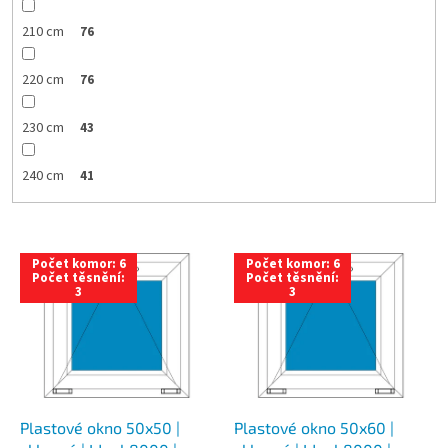
210 cm
76
220 cm
76
230 cm
43
240 cm
41
V
Počet komor: 6
Počet komor: 6
ý
Počet těsnění:
Počet těsnění:
3
3
p
i
s
p
r
o
d
Plastové okno 50x50 |
Plastové okno 50x60 |