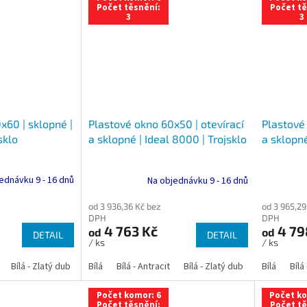
Počet těsnění:
Počet tě
3
3
x60 | sklopné |
Plastové 
Plastové okno 60x50 | otevírací
sklo
a sklopné
a sklopné | Ideal 8000 | Trojsklo
ednávku 9 - 16 dnů
Na objednávku 9 - 16 dnů
od 3 965,29
od 3 936,36 Kč bez
DPH
DPH
4 79
4 763 Kč
od
od
DETAIL
DETAIL
/ ks
/ ks
Bílá - Zlatý dub
Bílá - Tmavý dub
Bílá
Bílá - Antracit
Bílá - Ořech
Bílá - Zlatý dub
Bílá - Mahagon
Bílá - Tmavý
Bílá
Bílá
An
Počet komor: 6
Počet ko
Počet těsnění:
Počet tě