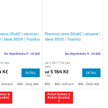
okno 70x60 | otevírací
Plastové okno 80x60 | sklopné |
 | Ideal 8000 | Trojsklo
Ideal 8000 | Trojsklo
Na objednávku 9 - 16 dnů
Na objednávku 9 - 16 dnů
 Kč bez
od 4 267,77 Kč bez
DPH
4 Kč
5 164 Kč
od
DETAIL
DETAIL
/ ks
 dub
 - Antracit
tracit
Bílá - Ořech
Zlatý dub
Bílá - Zlatý dub
Tmavý dub
Bílá - Mahagon
Bílá - Tmavý dub
Bílá
Ořech
Bílá - Antracit
Antracit
Mahagon
Bílá - Ořech
Zlatý dub
Bílá - Zlatý dub
Tmavý dub
Bílá - Mah
Bí
mor: 6
Počet komor: 6
snění:
Počet těsnění:
3