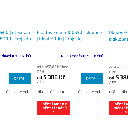
x60 | otevírací
Plastové okno 100x50 | sklopné
Plastové 
 8000 | Trojsklo
| Ideal 8000 | Trojsklo
a sklopné
ednávku 9 - 16 dnů
Na objednávku 9 - 16 dnů
od 4 452,89 Kč bez
od 4 452,8
DPH
DPH
5 388 Kč
5 38
od
od
DETAIL
DETAIL
/ ks
/ ks
Bílá - Zlatý dub
Bílá - Tmavý dub
Bílá
Bílá - Antracit
Bílá - Ořech
Bílá - Zlatý dub
Bílá - Mahagon
Bílá - Tmavý
Bílá
Bílá
An
Počet komor: 6
Počet ko
Počet těsnění:
Počet tě
3
3