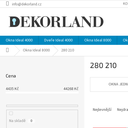
Přejít
KO
info@dekorland.cz
na
obsah
Okna Ideal 4000
Dveře Ideal 4000
Okna Ideal 8000
Ok
Domů
Okna Ideal 8000
280 210
P
280 210
o
s
Cena
t
r
OKNA JEDN
4435
Kč
44268
Kč
a
n
Ř
n
a
í
Nejlevnější
Nejdra
z
p
Na skladě
0
e
a
V
n