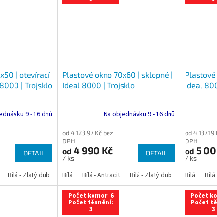
x50 | otevírací
Plastové okno 70x60 | sklopné |
Plastové
 8000 | Trojsklo
Ideal 8000 | Trojsklo
Ideal 800
ednávku 9 - 16 dnů
Na objednávku 9 - 16 dnů
od 4 123,97 Kč bez
od 4 137,19
DPH
DPH
4 990 Kč
5 00
od
od
DETAIL
DETAIL
/ ks
/ ks
Bílá - Zlatý dub
Bílá - Tmavý dub
Bílá
Bílá - Antracit
Bílá - Ořech
Bílá - Zlatý dub
Bílá - Mahagon
Bílá - Tmavý
Bílá
Bílá
An
Počet komor: 6
Počet ko
Počet těsnění:
Počet tě
3
3