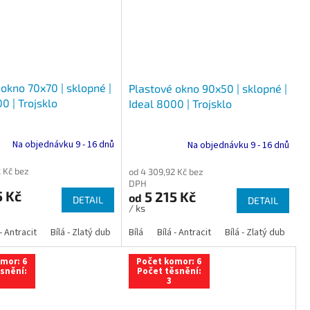
okno 70x70 | sklopné |
Plastové okno 90x50 | sklopné |
0 | Trojsklo
Ideal 8000 | Trojsklo
Na objednávku 9 - 16 dnů
Na objednávku 9 - 16 dnů
 Kč bez
od 4 309,92 Kč bez
DPH
5 Kč
5 215 Kč
od
DETAIL
DETAIL
/ ks
 dub
 - Antracit
tracit
Bílá - Ořech
Zlatý dub
Bílá - Zlatý dub
Tmavý dub
Bílá - Mahagon
Bílá - Tmavý dub
Bílá
Ořech
Bílá - Antracit
Antracit
Mahagon
Bílá - Ořech
Zlatý dub
Bílá - Zlatý dub
Tmavý dub
Bílá - Mah
Bí
mor: 6
Počet komor: 6
snění:
Počet těsnění:
3