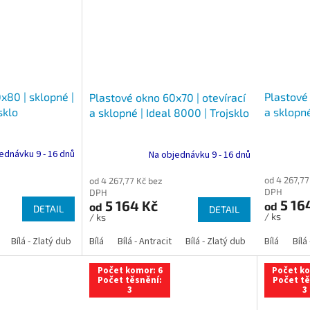
x80 | sklopné |
Plastové 
Plastové okno 60x70 | otevírací
sklo
a sklopné
a sklopné | Ideal 8000 | Trojsklo
ednávku 9 - 16 dnů
Na objednávku 9 - 16 dnů
od 4 267,77
od 4 267,77 Kč bez
DPH
DPH
5 16
5 164 Kč
od
od
DETAIL
DETAIL
/ ks
/ ks
Bílá - Zlatý dub
Bílá - Tmavý dub
Bílá
Bílá - Antracit
Bílá - Ořech
Bílá - Zlatý dub
Bílá - Mahagon
Bílá - Tmavý
Bílá
Bílá
An
Počet komor: 6
Počet ko
Počet těsnění:
Počet tě
3
3