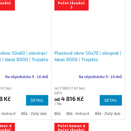
snění:
Počet těsnění:
3
okno 50x60 | otevírací
Plastové okno 50x70 | sklopné |
 | Ideal 8000 | Trojsklo
Ideal 8000 | Trojsklo
Na objednávku 9 - 16 dnů
Na objednávku 9 - 16 dnů
 Kč bez
od 3 980,17 Kč bez
DPH
8 Kč
4 816 Kč
od
DETAIL
DETAIL
/ ks
 dub
 - Antracit
tracit
Bílá - Ořech
Zlatý dub
Bílá - Zlatý dub
Tmavý dub
Bílá - Mahagon
Bílá - Tmavý dub
Bílá
Ořech
Bílá - Antracit
Antracit
Mahagon
Bílá - Ořech
Zlatý dub
Bílá - Zlatý dub
Tmavý dub
Bílá - Mah
Bí
mor: 6
Počet komor: 6
snění:
Počet těsnění: