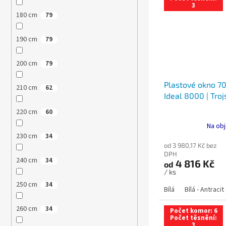
3
180 cm
79
190 cm
79
200 cm
79
Plastové okno 70
210 cm
62
Ideal 8000 | Troj
220 cm
60
Na obj
230 cm
34
od 3 980,17 Kč bez
DPH
240 cm
34
4 816 Kč
od
/ ks
250 cm
34
Bílá
Bílá - Antracit
260 cm
34
Počet komor: 6
Počet těsnění:
3