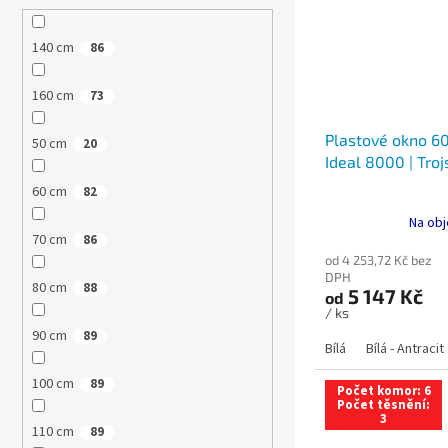
140 cm
86
160 cm
73
Plastové okno 60
50 cm
20
Ideal 8000 | Troj
60 cm
82
Na obj
70 cm
86
od 4 253,72 Kč bez
DPH
80 cm
88
5 147 Kč
od
/ ks
90 cm
89
Bílá
Bílá - Antracit
100 cm
89
Počet komor: 6
Počet těsnění:
3
110 cm
89