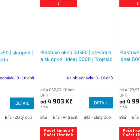
3
3
Plastové okno 60x60 | otevírací
Plastové
x50 | sklopné |
a sklopné | Ideal 8000 | Trojsklo
Ideal 800
sklo
Na objednávku 9 - 16 dnů
ednávku 9 - 16 dnů
od 4 052,07 Kč bez
od 4 123,97
DPH
DPH
4 903 Kč
4 99
od
od
DETAIL
DETAIL
/ ks
/ ks
Bílá - Zlatý dub
Bílá - Tmavý dub
Bílá
Bílá - Antracit
Bílá - Ořech
Bílá - Zlatý dub
Bílá - Mahagon
Bílá - Tmavý
Bílá
Bílá
An
Počet komor: 6
Počet ko
Počet těsnění:
Počet tě
3
3