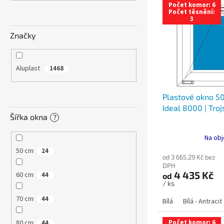
n
Počet komor: 6
ý
í
e
Počet těsnění:
3
p
p
l
i
r
Značky
s
o
p
d
r
u
Aluplast
1468
o
k
d
t
Plastové okno 50
u
ů
Ideal 8000 | Troj
k
Šířka okna
?
t
ů
Na obj
50 cm
24
od 3 665,29 Kč bez
DPH
4 435 Kč
60 cm
44
od
/ ks
70 cm
44
Bílá
Bílá - Antracit
80 cm
Počet komor: 6
44