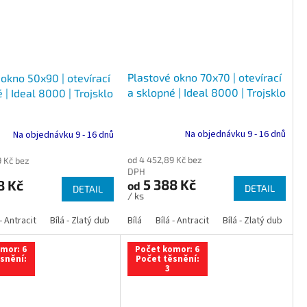
Plastové okno 70x70 | otevírací
okno 50x90 | otevírací
a sklopné | Ideal 8000 | Trojsklo
 | Ideal 8000 | Trojsklo
Na objednávku 9 - 16 dnů
Na objednávku 9 - 16 dnů
od 4 452,89 Kč bez
9 Kč bez
DPH
5 388 Kč
8 Kč
od
DETAIL
DETAIL
/ ks
 dub
 - Antracit
tracit
Bílá - Ořech
Zlatý dub
Bílá - Zlatý dub
Tmavý dub
Bílá - Mahagon
Bílá - Tmavý dub
Bílá
Ořech
Bílá - Antracit
Antracit
Mahagon
Bílá - Ořech
Zlatý dub
Bílá - Zlatý dub
Tmavý dub
Bílá - Mah
Bí
mor: 6
Počet komor: 6
snění:
Počet těsnění:
3