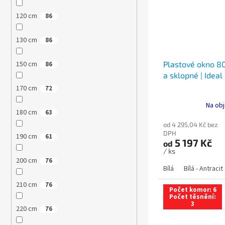
120 cm
86
130 cm
86
Plastové okno 80
150 cm
86
a sklopné | Ideal
170 cm
72
Na obj
180 cm
63
od 4 295,04 Kč bez
DPH
190 cm
61
5 197 Kč
od
/ ks
200 cm
76
Bílá
Bílá - Antracit
210 cm
76
Počet komor: 6
Počet těsnění:
3
220 cm
76