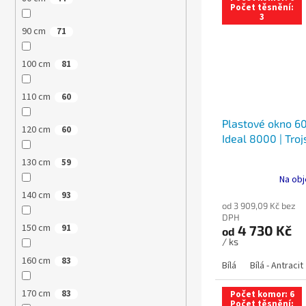
Počet těsnění:
3
90 cm
71
100 cm
81
110 cm
60
Plastové okno 60
120 cm
60
Ideal 8000 | Troj
130 cm
59
Na obj
140 cm
93
od 3 909,09 Kč bez
DPH
150 cm
4 730 Kč
91
od
/ ks
160 cm
83
Bílá
Bílá - Antracit
170 cm
83
Počet komor: 6
Počet těsnění: