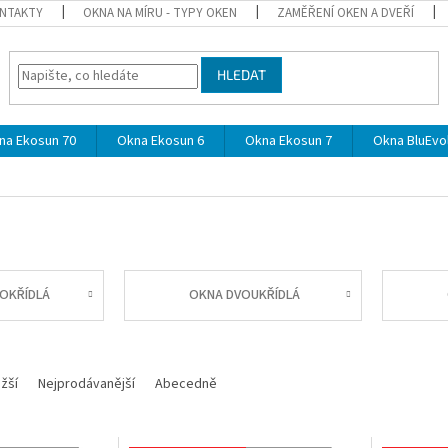
NTAKTY
OKNA NA MÍRU - TYPY OKEN
ZAMĚŘENÍ OKEN A DVEŘÍ
HLEDAT
na Ekosun 70
Okna Ekosun 6
Okna Ekosun 7
Okna BluEvol
OKŘÍDLÁ
OKNA DVOUKŘÍDLÁ
žší
Nejprodávanější
Abecedně