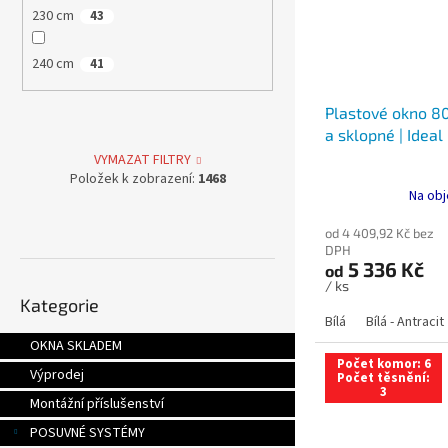
230 cm
43
240 cm
41
Plastové okno 80
a sklopné | Ideal
VYMAZAT FILTRY
Položek k zobrazení:
1468
Na obj
od 4 409,92 Kč bez
DPH
5 336 Kč
od
Přeskočit
/ ks
Kategorie
kategorie
Bílá
Bílá - Antracit
OKNA SKLADEM
Počet komor: 6
Výprodej
Počet těsnění:
3
Montážní příslušenství
POSUVNÉ SYSTÉMY