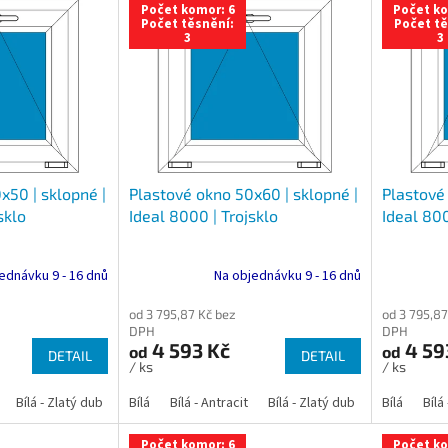
Počet komor: 6
Počet ko
Počet těsnění:
Počet tě
3
3
x50 | sklopné |
Plastové okno 50x60 | sklopné |
Plastové 
sklo
Ideal 8000 | Trojsklo
Ideal 800
ednávku 9 - 16 dnů
Na objednávku 9 - 16 dnů
od 3 795,87 Kč bez
od 3 795,87
DPH
DPH
4 593 Kč
4 59
od
od
DETAIL
DETAIL
/ ks
/ ks
Bílá - Zlatý dub
Bílá - Tmavý dub
Bílá
Bílá - Antracit
Bílá - Ořech
Bílá - Zlatý dub
Bílá - Mahagon
Bílá - Tmavý
Bílá
Bílá
An
Počet komor: 6
Počet ko