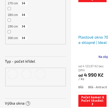
270 cm
34
280 cm
34
290 cm
34
Plastové okno 70
300 cm
34
a sklopné | Ideal
Na obj
Typ - počet křídel
od 4 123,97 Kč bez
DPH
4 990 Kč
od
/ ks
Bílá
Bílá - Antracit
Počet komor: 6
Počet těsnění:
Výška okna
?
3