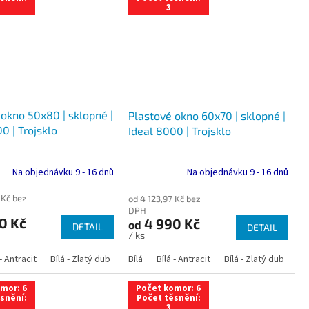
3
 okno 50x80 | sklopné |
Plastové okno 60x70 | sklopné |
0 | Trojsklo
Ideal 8000 | Trojsklo
Na objednávku 9 - 16 dnů
Na objednávku 9 - 16 dnů
 Kč bez
od 4 123,97 Kč bez
DPH
0 Kč
4 990 Kč
od
DETAIL
DETAIL
/ ks
 dub
 - Antracit
tracit
Bílá - Ořech
Zlatý dub
Bílá - Zlatý dub
Tmavý dub
Bílá - Mahagon
Bílá - Tmavý dub
Bílá
Ořech
Bílá - Antracit
Antracit
Mahagon
Bílá - Ořech
Zlatý dub
Bílá - Zlatý dub
Tmavý dub
Bílá - Mah
Bí
mor: 6
Počet komor: 6
snění:
Počet těsnění:
3