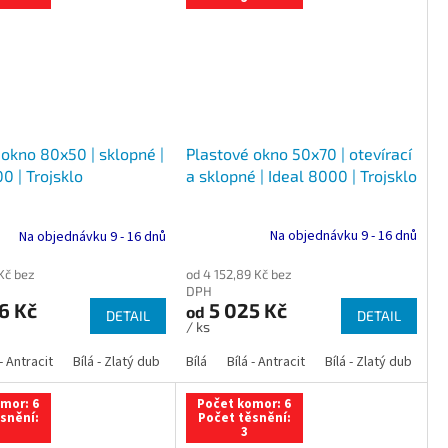
Plastové okno 50x70 | otevírací
 okno 80x50 | sklopné |
a sklopné | Ideal 8000 | Trojsklo
0 | Trojsklo
Na objednávku 9 - 16 dnů
Na objednávku 9 - 16 dnů
od 4 152,89 Kč bez
 Kč bez
DPH
5 025 Kč
6 Kč
od
DETAIL
DETAIL
/ ks
 dub
 - Antracit
tracit
Bílá - Ořech
Zlatý dub
Bílá - Zlatý dub
Tmavý dub
Bílá - Mahagon
Bílá - Tmavý dub
Bílá
Ořech
Bílá - Antracit
Antracit
Mahagon
Bílá - Ořech
Zlatý dub
Bílá - Zlatý dub
Tmavý dub
Bílá - Mah
Bí
mor: 6
Počet komor: 6
snění:
Počet těsnění:
3