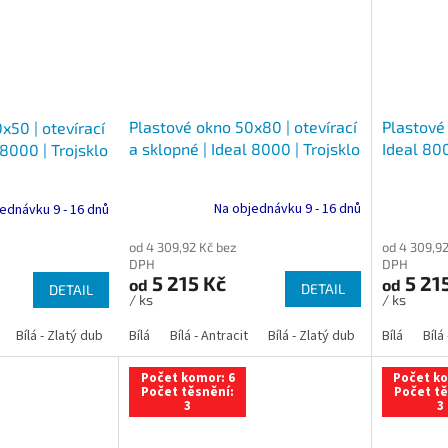
Plastové okno 50x80 | otevírací
Plastové 
x50 | otevírací
a sklopné | Ideal 8000 | Trojsklo
Ideal 800
 8000 | Trojsklo
Na objednávku 9 - 16 dnů
ednávku 9 - 16 dnů
od 4 309,92 Kč bez
od 4 309,92
DPH
DPH
5 215 Kč
5 21
od
od
DETAIL
DETAIL
/ ks
/ ks
Bílá - Zlatý dub
Bílá - Tmavý dub
Bílá
Bílá - Antracit
Bílá - Ořech
Bílá - Zlatý dub
Bílá - Mahagon
Bílá - Tmavý
Bílá
Bílá
An
Počet komor: 6
Počet ko
Počet těsnění:
Počet tě
3
3