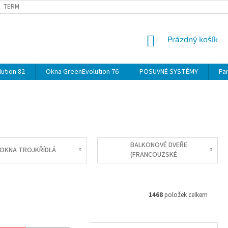
TERMÍNY
DOPRAVA
OBJEDNÁVKA KROK ZA KROKEM
SPECIF
NÁKUPNÍ
Prázdný košík
KOŠÍK
ution 82
Okna GreenEvolution 76
POSUVNÉ SYSTÉMY
Par
BALKONOVÉ DVEŘE
OKNA TROJKŘÍDLÁ
(FRANCOUZSKÉ
OKNO)
1468
položek celkem