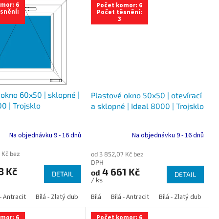
mor: 6
Počet komor: 6
snění:
Počet těsnění:
3
okno 60x50 | sklopné |
Plastové okno 50x50 | otevírací
0 | Trojsklo
a sklopné | Ideal 8000 | Trojsklo
Na objednávku 9 - 16 dnů
Na objednávku 9 - 16 dnů
 Kč bez
od 3 852,07 Kč bez
DPH
3 Kč
4 661 Kč
od
DETAIL
DETAIL
/ ks
 dub
 - Antracit
tracit
Bílá - Ořech
Zlatý dub
Bílá - Zlatý dub
Tmavý dub
Bílá - Mahagon
Bílá - Tmavý dub
Bílá
Ořech
Bílá - Antracit
Antracit
Mahagon
Bílá - Ořech
Zlatý dub
Bílá - Zlatý dub
Tmavý dub
Bílá - Mah
Bí
mor: 6
Počet komor: 6