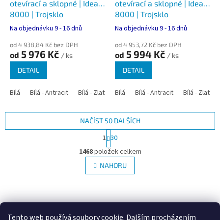
otevírací a sklopné | Ideal
otevírací a sklopné | Ideal
8000 | Trojsklo
8000 | Trojsklo
Na objednávku 9 - 16 dnů
Na objednávku 9 - 16 dnů
od 4 938,84 Kč bez DPH
od 4 953,72 Kč bez DPH
5 976 Kč
5 994 Kč
od
od
/ ks
/ ks
DETAIL
DETAIL
Bílá
Bílá - Antracit
Bílá - Zlatý dub
Bílá
Bílá - Tmavý dub
Bílá - Antracit
Bílá - Zlatý 
Bílá - Ořec
NAČÍST 50 DALŠÍCH
S
1
30
t
O
r
1468
položek celkem
v
á
l
NAHORU
n
á
k
d
o
v
Z
a
á
c
á
Google.cz
Zboží.cz
Heureka.cz
NajduZboží.cz
n
í
p
í
Tento web používá soubory cookie. Dalším procházením