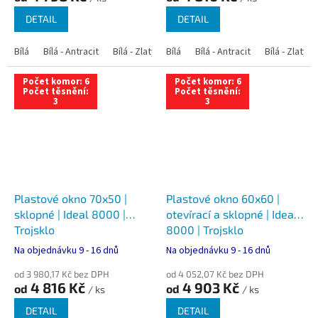
DETAIL
DETAIL
Bílá
Bílá - Antracit
Bílá - Zlatý dub
Bílá
Bílá - Tmavý dub
Bílá - Antracit
Bílá - Zlatý 
Bílá - Ořec
Počet komor: 6
Počet komor: 6
Počet těsnění:
Počet těsnění:
3
3
Plastové okno 70x50 |
Plastové okno 60x60 |
sklopné | Ideal 8000 |
otevírací a sklopné | Ideal
Trojsklo
8000 | Trojsklo
Na objednávku 9 - 16 dnů
Na objednávku 9 - 16 dnů
od 3 980,17 Kč bez DPH
od 4 052,07 Kč bez DPH
4 816 Kč
4 903 Kč
od
od
/ ks
/ ks
DETAIL
DETAIL