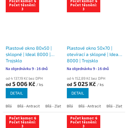
Počet komor: 6
Počet komor: 6
Počet těsnění:
Počet těsnění:
3
3
Plastové okno 80x50 |
Plastové okno 50x70 |
sklopné | Ideal 8000 |
otevírací a sklopné | Ideal
Trojsklo
8000 | Trojsklo
Na objednávku 9 - 16 dnů
Na objednávku 9 - 16 dnů
od 4 137,19 Kč bez DPH
od 4 152,89 Kč bez DPH
5 006 Kč
5 025 Kč
od
od
/ ks
/ ks
DETAIL
DETAIL
Bílá
Bílá - Antracit
Bílá - Zlatý dub
Bílá
Bílá - Tmavý dub
Bílá - Antracit
Bílá - Zlatý 
Bílá - Ořec
Počet komor: 6
Počet komor: 6
Počet těsnění:
Počet těsnění:
3
3