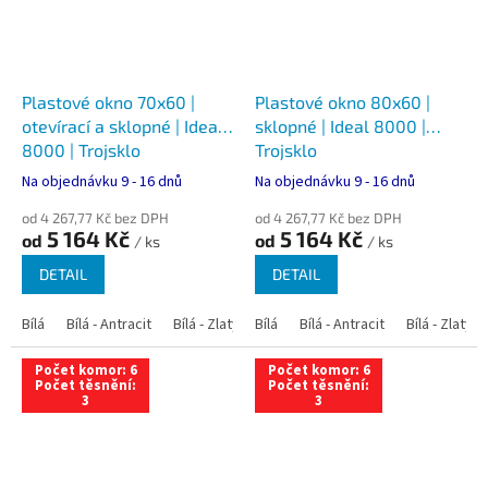
Plastové okno 70x60 |
Plastové okno 80x60 |
otevírací a sklopné | Ideal
sklopné | Ideal 8000 |
8000 | Trojsklo
Trojsklo
Na objednávku 9 - 16 dnů
Na objednávku 9 - 16 dnů
od 4 267,77 Kč bez DPH
od 4 267,77 Kč bez DPH
5 164 Kč
5 164 Kč
od
od
/ ks
/ ks
DETAIL
DETAIL
Bílá
Bílá - Antracit
Bílá - Zlatý dub
Bílá
Bílá - Tmavý dub
Bílá - Antracit
Bílá - Zlatý 
Bílá - Ořec
Počet komor: 6
Počet komor: 6
Počet těsnění:
Počet těsnění:
3
3