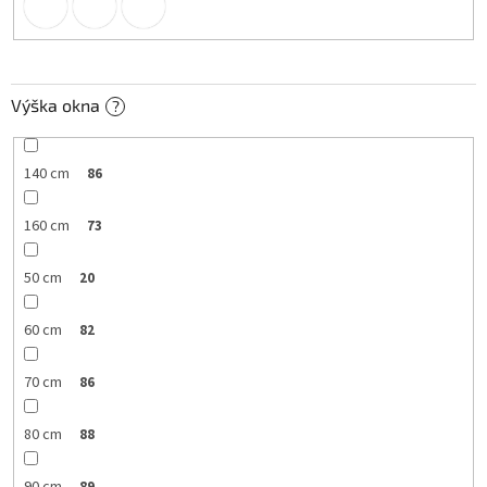
Výška okna
?
140 cm
86
160 cm
73
50 cm
20
60 cm
82
70 cm
86
80 cm
88