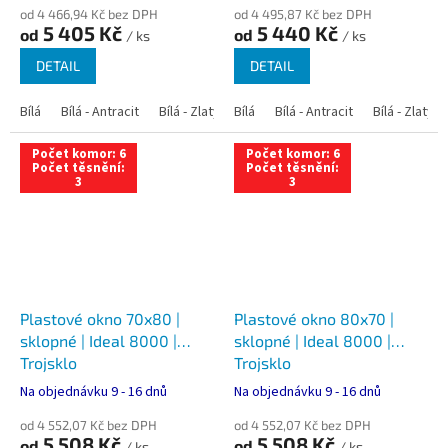
od 4 466,94 Kč bez DPH
od 4 495,87 Kč bez DPH
5 405 Kč
5 440 Kč
od
od
/ ks
/ ks
DETAIL
DETAIL
Bílá
Bílá - Antracit
Bílá - Zlatý dub
Bílá
Bílá - Tmavý dub
Bílá - Antracit
Bílá - Zlatý 
Bílá - Ořec
Počet komor: 6
Počet komor: 6
Počet těsnění:
Počet těsnění:
3
3
Plastové okno 70x80 |
Plastové okno 80x70 |
sklopné | Ideal 8000 |
sklopné | Ideal 8000 |
Trojsklo
Trojsklo
Na objednávku 9 - 16 dnů
Na objednávku 9 - 16 dnů
od 4 552,07 Kč bez DPH
od 4 552,07 Kč bez DPH
5 508 Kč
5 508 Kč
od
od
/ ks
/ ks