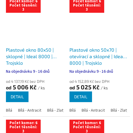
Počet komor: 6
Počet komor: 6
Počet těsnění:
Počet těsnění:
3
3
Plastové okno 80x50 |
Plastové okno 50x70 |
sklopné | Ideal 8000 |
otevírací a sklopné | Ideal
Trojsklo
8000 | Trojsklo
Na objednávku 9 - 16 dnů
Na objednávku 9 - 16 dnů
od 4 137,19 Kč bez DPH
od 4 152,89 Kč bez DPH
5 006 Kč
5 025 Kč
od
od
/ ks
/ ks
DETAIL
DETAIL
Bílá
Bílá - Antracit
Bílá - Zlatý dub
Bílá
Bílá - Tmavý dub
Bílá - Antracit
Bílá - Zlatý 
Bílá - Ořec
Počet komor: 6
Počet komor: 6
Počet těsnění:
Počet těsnění:
3
3