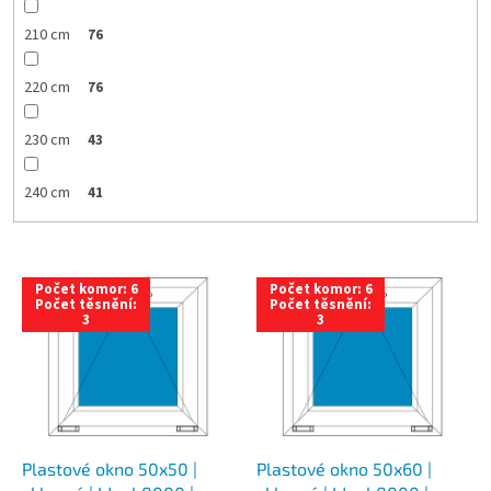
210 cm
76
220 cm
76
230 cm
43
240 cm
41
V
Počet komor: 6
Počet komor: 6
ý
Počet těsnění:
Počet těsnění:
3
3
p
i
s
p
r
o
d
Plastové okno 50x50 |
Plastové okno 50x60 |