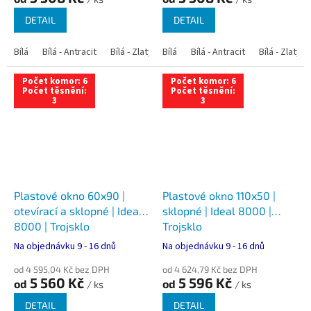
DETAIL
DETAIL
Bílá
Bílá - Antracit
Bílá - Zlatý dub
Bílá
Bílá - Tmavý dub
Bílá - Antracit
Bílá - Zlatý 
Bílá - Ořec
Počet komor: 6
Počet komor: 6
Počet těsnění:
Počet těsnění:
3
3
Plastové okno 60x90 |
Plastové okno 110x50 |
otevírací a sklopné | Ideal
sklopné | Ideal 8000 |
8000 | Trojsklo
Trojsklo
Na objednávku 9 - 16 dnů
Na objednávku 9 - 16 dnů
od 4 595,04 Kč bez DPH
od 4 624,79 Kč bez DPH
5 560 Kč
5 596 Kč
od
od
/ ks
/ ks
DETAIL
DETAIL