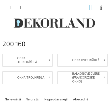
Přejít
NÁKUP
na
obsah
KOŠÍK
200 160
OKNA
OKNA DVOUKŘÍDLÁ
JEDNOKŘÍDLÁ
BALKONOVÉ DVEŘE
OKNA TROJKŘÍDLÁ
(FRANCOUZSKÉ
OKNO)
Ř
a
Nejlevnější
Nejdražší
Nejprodávanější
Abecedně
z
e