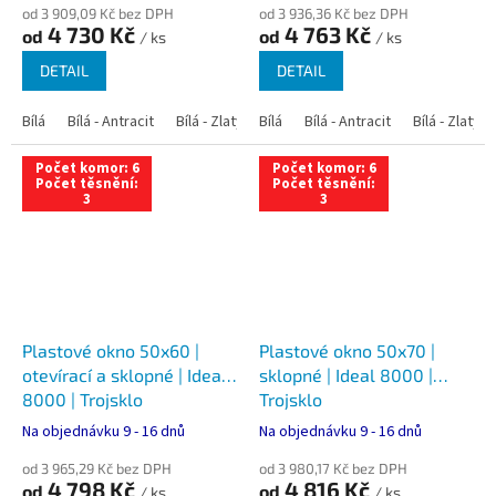
od 3 909,09 Kč bez DPH
od 3 936,36 Kč bez DPH
4 730 Kč
4 763 Kč
od
od
/ ks
/ ks
DETAIL
DETAIL
Bílá
Bílá - Antracit
Bílá - Zlatý dub
Bílá
Bílá - Tmavý dub
Bílá - Antracit
Bílá - Zlatý 
Bílá - Ořec
Počet komor: 6
Počet komor: 6
Počet těsnění:
Počet těsnění:
3
3
Plastové okno 50x60 |
Plastové okno 50x70 |
otevírací a sklopné | Ideal
sklopné | Ideal 8000 |
8000 | Trojsklo
Trojsklo
Na objednávku 9 - 16 dnů
Na objednávku 9 - 16 dnů
od 3 965,29 Kč bez DPH
od 3 980,17 Kč bez DPH
4 798 Kč
4 816 Kč
od
od
/ ks
/ ks