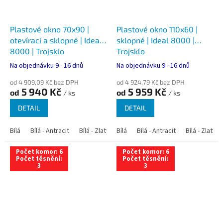
Plastové okno 70x90 |
Plastové okno 110x60 |
otevírací a sklopné | Ideal
sklopné | Ideal 8000 |
8000 | Trojsklo
Trojsklo
Na objednávku 9 - 16 dnů
Na objednávku 9 - 16 dnů
od 4 909,09 Kč bez DPH
od 4 924,79 Kč bez DPH
5 940 Kč
5 959 Kč
od
od
/ ks
/ ks
DETAIL
DETAIL
Bílá
Bílá - Antracit
Bílá - Zlatý dub
Bílá
Bílá - Tmavý dub
Bílá - Antracit
Bílá - Zlatý 
Bílá - Ořec
Počet komor: 6
Počet komor: 6
Počet těsnění:
Počet těsnění:
3
3