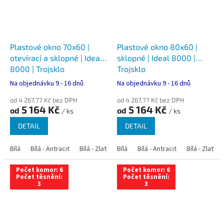
Plastové okno 70x60 |
Plastové okno 80x60 |
otevírací a sklopné | Ideal
sklopné | Ideal 8000 |
8000 | Trojsklo
Trojsklo
Na objednávku 9 - 16 dnů
Na objednávku 9 - 16 dnů
od 4 267,77 Kč bez DPH
od 4 267,77 Kč bez DPH
5 164 Kč
5 164 Kč
od
od
/ ks
/ ks
DETAIL
DETAIL
Bílá
Bílá - Antracit
Bílá - Zlatý dub
Bílá
Bílá - Tmavý dub
Bílá - Antracit
Bílá - Zlatý 
Bílá - Ořec
Počet komor: 6
Počet komor: 6
Počet těsnění:
Počet těsnění:
3
3