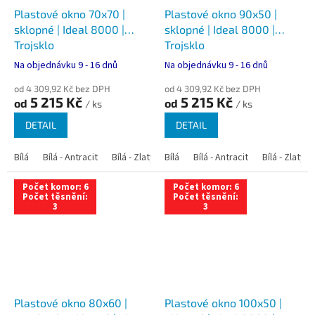
Plastové okno 70x70 |
Plastové okno 90x50 |
sklopné | Ideal 8000 |
sklopné | Ideal 8000 |
Trojsklo
Trojsklo
Na objednávku 9 - 16 dnů
Na objednávku 9 - 16 dnů
od 4 309,92 Kč bez DPH
od 4 309,92 Kč bez DPH
5 215 Kč
5 215 Kč
od
od
/ ks
/ ks
DETAIL
DETAIL
Bílá
Bílá - Antracit
Bílá - Zlatý dub
Bílá
Bílá - Tmavý dub
Bílá - Antracit
Bílá - Zlatý 
Bílá - Ořec
Počet komor: 6
Počet komor: 6
Počet těsnění:
Počet těsnění:
3
3
Plastové okno 80x60 |
Plastové okno 100x50 |