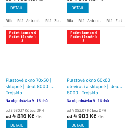
DETAIL
DETAIL
Bílá
Bílá - Antracit
Bílá - Zlatý dub
Bílá
Bílá - Tmavý dub
Bílá - Antracit
Bílá - Zlatý 
Bílá - Ořec
Počet komor: 6
Počet komor: 6
Počet těsnění:
Počet těsnění:
3
3
Plastové okno 70x50 |
Plastové okno 60x60 |
sklopné | Ideal 8000 |
otevírací a sklopné | Ideal
Trojsklo
8000 | Trojsklo
Na objednávku 9 - 16 dnů
Na objednávku 9 - 16 dnů
od 3 980,17 Kč bez DPH
od 4 052,07 Kč bez DPH
4 816 Kč
4 903 Kč
od
od
/ ks
/ ks
DETAIL
DETAIL