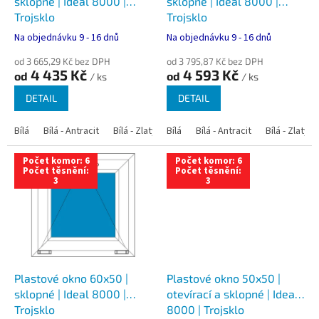
u
sklopné | Ideal 8000 |
sklopné | Ideal 8000 |
k
Trojsklo
Trojsklo
t
Na objednávku 9 - 16 dnů
Na objednávku 9 - 16 dnů
ů
od 3 665,29 Kč bez DPH
od 3 795,87 Kč bez DPH
4 435 Kč
4 593 Kč
od
od
/ ks
/ ks
DETAIL
DETAIL
Bílá
Bílá - Antracit
Bílá - Zlatý dub
Bílá
Bílá - Tmavý dub
Bílá - Antracit
Bílá - Zlatý 
Bílá - Ořec
Počet komor: 6
Počet komor: 6
Počet těsnění:
Počet těsnění:
3
3
Plastové okno 60x50 |
Plastové okno 50x50 |
sklopné | Ideal 8000 |
otevírací a sklopné | Ideal
Trojsklo
8000 | Trojsklo