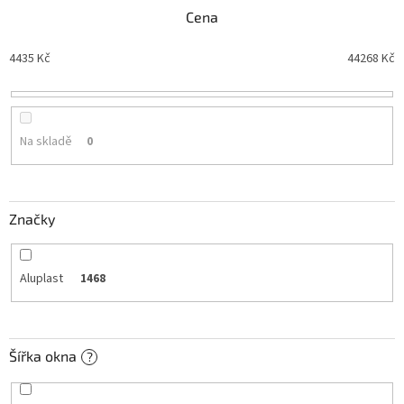
n
Cena
í
p
4435
Kč
44268
Kč
r
o
d
u
Na skladě
0
k
t
ů
Značky
Aluplast
1468
Šířka okna
?