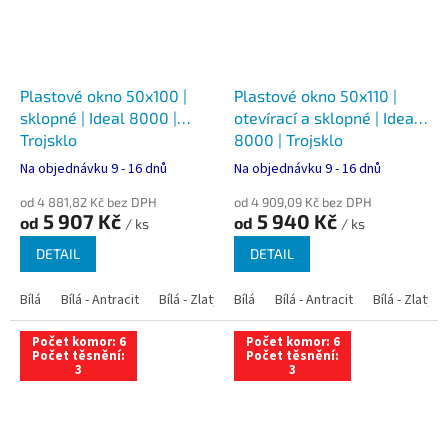
Plastové okno 50x100 |
Plastové okno 50x110 |
sklopné | Ideal 8000 |
otevírací a sklopné | Ideal
Trojsklo
8000 | Trojsklo
Na objednávku 9 - 16 dnů
Na objednávku 9 - 16 dnů
od 4 881,82 Kč bez DPH
od 4 909,09 Kč bez DPH
5 907 Kč
5 940 Kč
od
od
/ ks
/ ks
DETAIL
DETAIL
Bílá
Bílá - Antracit
Bílá - Zlatý dub
Bílá
Bílá - Tmavý dub
Bílá - Antracit
Bílá - Zlatý 
Bílá - Ořec
Počet komor: 6
Počet komor: 6
Počet těsnění:
Počet těsnění:
3
3