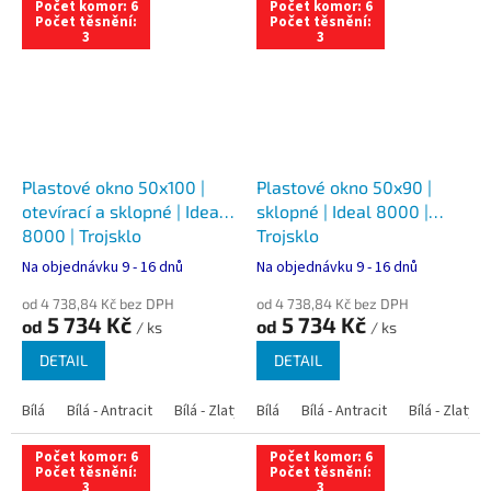
Počet komor: 6
Počet komor: 6
Počet těsnění:
Počet těsnění:
3
3
Plastové okno 50x100 |
Plastové okno 50x90 |
otevírací a sklopné | Ideal
sklopné | Ideal 8000 |
8000 | Trojsklo
Trojsklo
Na objednávku 9 - 16 dnů
Na objednávku 9 - 16 dnů
od 4 738,84 Kč bez DPH
od 4 738,84 Kč bez DPH
5 734 Kč
5 734 Kč
od
od
/ ks
/ ks
DETAIL
DETAIL
Bílá
Bílá - Antracit
Bílá - Zlatý dub
Bílá
Bílá - Tmavý dub
Bílá - Antracit
Bílá - Zlatý 
Bílá - Ořec
Počet komor: 6
Počet komor: 6
Počet těsnění:
Počet těsnění:
3
3