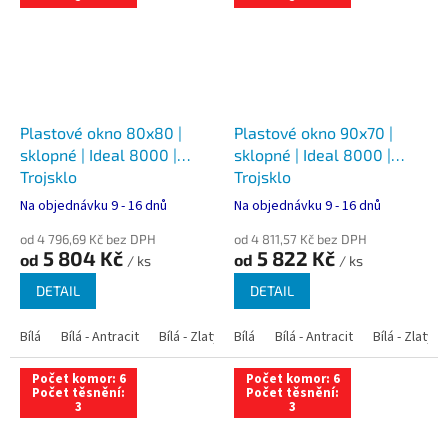
Plastové okno 80x80 |
Plastové okno 90x70 |
sklopné | Ideal 8000 |
sklopné | Ideal 8000 |
Trojsklo
Trojsklo
Na objednávku 9 - 16 dnů
Na objednávku 9 - 16 dnů
od 4 796,69 Kč bez DPH
od 4 811,57 Kč bez DPH
5 804 Kč
5 822 Kč
od
od
/ ks
/ ks
DETAIL
DETAIL
Bílá
Bílá - Antracit
Bílá - Zlatý dub
Bílá
Bílá - Tmavý dub
Bílá - Antracit
Bílá - Zlatý 
Bílá - Ořec
Počet komor: 6
Počet komor: 6
Počet těsnění:
Počet těsnění:
3
3