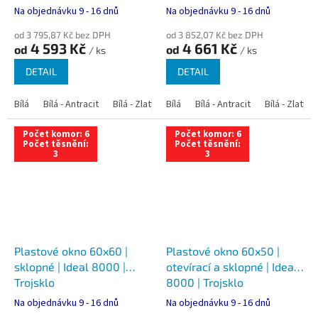
Na objednávku 9 - 16 dnů
Na objednávku 9 - 16 dnů
od 3 795,87 Kč bez DPH
od 3 852,07 Kč bez DPH
4 593 Kč
4 661 Kč
od
od
/ ks
/ ks
DETAIL
DETAIL
Bílá
Bílá - Antracit
Bílá - Zlatý dub
Bílá
Bílá - Tmavý dub
Bílá - Antracit
Bílá - Zlatý 
Bílá - Ořec
Počet komor: 6
Počet komor: 6
Počet těsnění:
Počet těsnění:
3
3
Plastové okno 60x60 |
Plastové okno 60x50 |
sklopné | Ideal 8000 |
otevírací a sklopné | Ideal
Trojsklo
8000 | Trojsklo
Na objednávku 9 - 16 dnů
Na objednávku 9 - 16 dnů