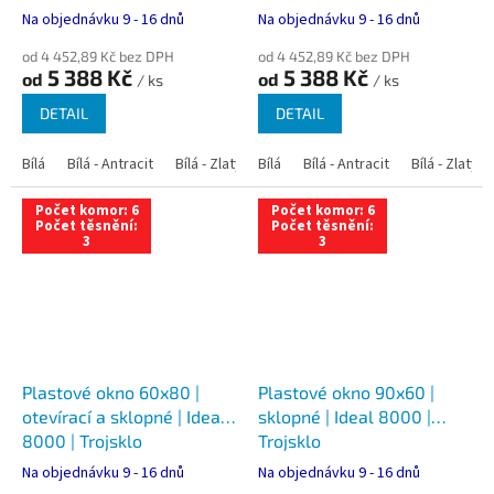
Na objednávku 9 - 16 dnů
Na objednávku 9 - 16 dnů
od 4 452,89 Kč bez DPH
od 4 452,89 Kč bez DPH
5 388 Kč
5 388 Kč
od
od
/ ks
/ ks
DETAIL
DETAIL
Bílá
Bílá - Antracit
Bílá - Zlatý dub
Bílá
Bílá - Tmavý dub
Bílá - Antracit
Bílá - Zlatý 
Bílá - Ořec
Počet komor: 6
Počet komor: 6
Počet těsnění:
Počet těsnění:
3
3
Plastové okno 60x80 |
Plastové okno 90x60 |
otevírací a sklopné | Ideal
sklopné | Ideal 8000 |
8000 | Trojsklo
Trojsklo
Na objednávku 9 - 16 dnů
Na objednávku 9 - 16 dnů