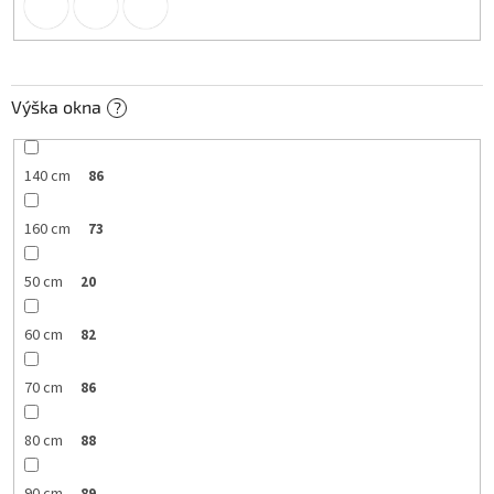
Výška okna
?
140 cm
86
160 cm
73
50 cm
20
60 cm
82
70 cm
86
80 cm
88