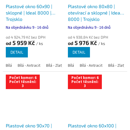
Plastové okno 60x90 |
Plastové okno 80x80 |
sklopné | Ideal 8000 |
otevírací a sklopné | Ideal
Trojsklo
8000 | Trojsklo
Na objednávku 9 - 16 dnů
Na objednávku 9 - 16 dnů
od 4 924,79 Kč bez DPH
od 4 938,84 Kč bez DPH
5 959 Kč
5 976 Kč
od
od
/ ks
/ ks
DETAIL
DETAIL
Bílá
Bílá - Antracit
Bílá - Zlatý dub
Bílá
Bílá - Tmavý dub
Bílá - Antracit
Bílá - Zlatý 
Bílá - Ořec
Počet komor: 6
Počet komor: 6
Počet těsnění:
Počet těsnění:
3
3
Plastové okno 90x70 |
Plastové okno 60x100 |