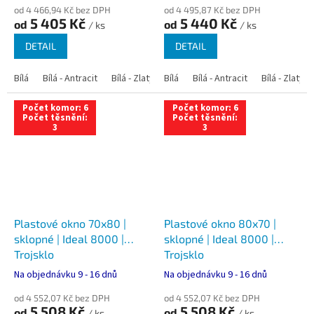
od 4 466,94 Kč bez DPH
od 4 495,87 Kč bez DPH
5 405 Kč
5 440 Kč
od
od
/ ks
/ ks
DETAIL
DETAIL
Bílá
Bílá - Antracit
Bílá - Zlatý dub
Bílá
Bílá - Tmavý dub
Bílá - Antracit
Bílá - Zlatý 
Bílá - Ořec
Počet komor: 6
Počet komor: 6
Počet těsnění:
Počet těsnění:
3
3
Plastové okno 70x80 |
Plastové okno 80x70 |
sklopné | Ideal 8000 |
sklopné | Ideal 8000 |
Trojsklo
Trojsklo
Na objednávku 9 - 16 dnů
Na objednávku 9 - 16 dnů
od 4 552,07 Kč bez DPH
od 4 552,07 Kč bez DPH
5 508 Kč
5 508 Kč
od
od
/ ks
/ ks