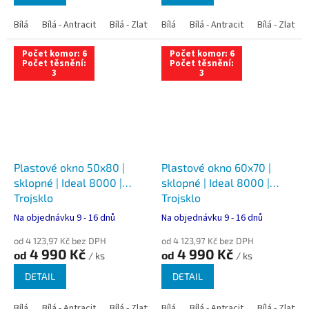
Bílá
Bílá - Antracit
Bílá - Zlatý dub
Bílá
Bílá - Tmavý dub
Bílá - Antracit
Bílá - Zlatý 
Bílá - Ořec
Počet komor: 6
Počet komor: 6
Počet těsnění:
Počet těsnění:
3
3
Plastové okno 50x80 |
Plastové okno 60x70 |
sklopné | Ideal 8000 |
sklopné | Ideal 8000 |
Trojsklo
Trojsklo
Na objednávku 9 - 16 dnů
Na objednávku 9 - 16 dnů
od 4 123,97 Kč bez DPH
od 4 123,97 Kč bez DPH
4 990 Kč
4 990 Kč
od
od
/ ks
/ ks
DETAIL
DETAIL
Bílá
Bílá - Antracit
Bílá - Zlatý dub
Bílá
Bílá - Tmavý dub
Bílá - Antracit
Bílá - Zlatý 
Bílá - Ořec