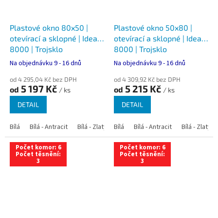
Plastové okno 80x50 |
Plastové okno 50x80 |
otevírací a sklopné | Ideal
otevírací a sklopné | Ideal
8000 | Trojsklo
8000 | Trojsklo
Na objednávku 9 - 16 dnů
Na objednávku 9 - 16 dnů
od 4 295,04 Kč bez DPH
od 4 309,92 Kč bez DPH
5 197 Kč
5 215 Kč
od
od
/ ks
/ ks
DETAIL
DETAIL
Bílá
Bílá - Antracit
Bílá - Zlatý dub
Bílá
Bílá - Tmavý dub
Bílá - Antracit
Bílá - Zlatý 
Bílá - Ořec
Počet komor: 6
Počet komor: 6
Počet těsnění:
Počet těsnění:
3
3