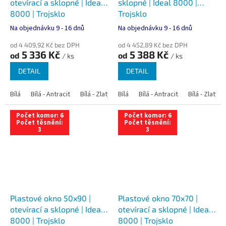
otevírací a sklopné | Ideal
sklopné | Ideal 8000 |
8000 | Trojsklo
Trojsklo
Na objednávku 9 - 16 dnů
Na objednávku 9 - 16 dnů
od 4 409,92 Kč bez DPH
od 4 452,89 Kč bez DPH
5 336 Kč
5 388 Kč
od
od
/ ks
/ ks
DETAIL
DETAIL
Bílá
Bílá - Antracit
Bílá - Zlatý dub
Bílá
Bílá - Tmavý dub
Bílá - Antracit
Bílá - Zlatý 
Bílá - Ořec
Počet komor: 6
Počet komor: 6
Počet těsnění:
Počet těsnění:
3
3
Plastové okno 50x90 |
Plastové okno 70x70 |
otevírací a sklopné | Ideal
otevírací a sklopné | Ideal
8000 | Trojsklo
8000 | Trojsklo