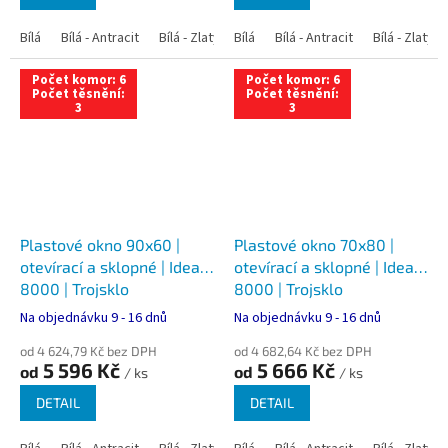
Bílá
Bílá - Antracit
Bílá - Zlatý dub
Bílá
Bílá - Tmavý dub
Bílá - Antracit
Bílá - Zlatý 
Bílá - Ořec
Počet komor: 6
Počet komor: 6
Počet těsnění:
Počet těsnění:
3
3
Plastové okno 90x60 |
Plastové okno 70x80 |
otevírací a sklopné | Ideal
otevírací a sklopné | Ideal
8000 | Trojsklo
8000 | Trojsklo
Na objednávku 9 - 16 dnů
Na objednávku 9 - 16 dnů
od 4 624,79 Kč bez DPH
od 4 682,64 Kč bez DPH
5 596 Kč
5 666 Kč
od
od
/ ks
/ ks
DETAIL
DETAIL