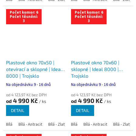
Počet komor: 6
Počet komor: 6
Počet těsnění:
Počet těsnění:
3
3
Plastové okno 70x50 |
Plastové okno 70x60 |
otevírací a sklopné | Ideal
sklopné | Ideal 8000 |
8000 | Trojsklo
Trojsklo
Na objednávku 9 - 16 dnů
Na objednávku 9 - 16 dnů
od 4 123,97 Kč bez DPH
od 4 123,97 Kč bez DPH
4 990 Kč
4 990 Kč
od
od
/ ks
/ ks
DETAIL
DETAIL
Bílá
Bílá - Antracit
Bílá - Zlatý dub
Bílá
Bílá - Tmavý dub
Bílá - Antracit
Bílá - Zlatý 
Bílá - Ořec