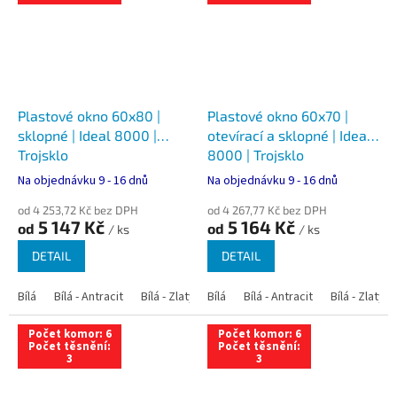
Plastové okno 60x80 |
Plastové okno 60x70 |
sklopné | Ideal 8000 |
otevírací a sklopné | Ideal
Trojsklo
8000 | Trojsklo
Na objednávku 9 - 16 dnů
Na objednávku 9 - 16 dnů
od 4 253,72 Kč bez DPH
od 4 267,77 Kč bez DPH
5 147 Kč
5 164 Kč
od
od
/ ks
/ ks
DETAIL
DETAIL
Bílá
Bílá - Antracit
Bílá - Zlatý dub
Bílá
Bílá - Tmavý dub
Bílá - Antracit
Bílá - Zlatý 
Bílá - Ořec
Počet komor: 6
Počet komor: 6
Počet těsnění:
Počet těsnění:
3
3