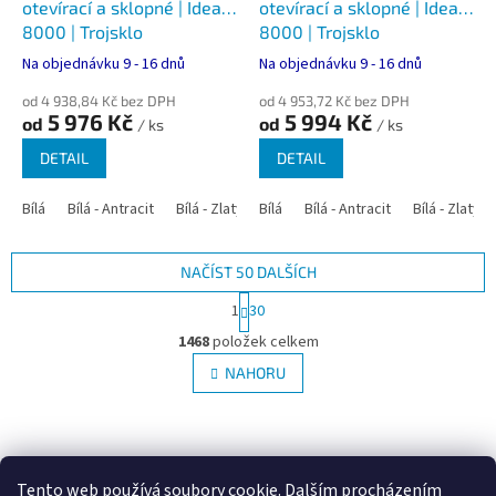
otevírací a sklopné | Ideal
otevírací a sklopné | Ideal
8000 | Trojsklo
8000 | Trojsklo
Na objednávku 9 - 16 dnů
Na objednávku 9 - 16 dnů
od 4 938,84 Kč bez DPH
od 4 953,72 Kč bez DPH
5 976 Kč
5 994 Kč
od
od
/ ks
/ ks
DETAIL
DETAIL
Bílá
Bílá - Antracit
Bílá - Zlatý dub
Bílá
Bílá - Tmavý dub
Bílá - Antracit
Bílá - Zlatý 
Bílá - Ořec
NAČÍST 50 DALŠÍCH
S
1
30
t
O
r
1468
položek celkem
v
á
l
NAHORU
n
á
k
d
o
v
Z
a
á
c
á
Google.cz
Zboží.cz
Heureka.cz
NajduZboží.cz
n
í
p
í
Tento web používá soubory cookie. Dalším procházením