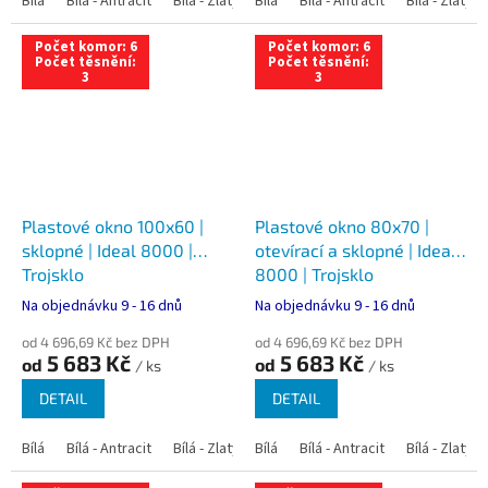
Bílá
Bílá - Antracit
Bílá - Zlatý dub
Bílá
Bílá - Tmavý dub
Bílá - Antracit
Bílá - Zlatý 
Bílá - Ořec
Počet komor: 6
Počet komor: 6
Počet těsnění:
Počet těsnění:
3
3
Plastové okno 100x60 |
Plastové okno 80x70 |
sklopné | Ideal 8000 |
otevírací a sklopné | Ideal
Trojsklo
8000 | Trojsklo
Na objednávku 9 - 16 dnů
Na objednávku 9 - 16 dnů
od 4 696,69 Kč bez DPH
od 4 696,69 Kč bez DPH
5 683 Kč
5 683 Kč
od
od
/ ks
/ ks
DETAIL
DETAIL
Bílá
Bílá - Antracit
Bílá - Zlatý dub
Bílá
Bílá - Tmavý dub
Bílá - Antracit
Bílá - Zlatý 
Bílá - Ořec