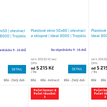
Plastové okno 50x80 | otevírací
Plastové 
x50 | otevírací
a sklopné | Ideal 8000 | Trojsklo
Ideal 800
 8000 | Trojsklo
Na objednávku 9 - 16 dnů
ednávku 9 - 16 dnů
od 4 309,92 Kč bez
od 4 309,92
DPH
DPH
5 215 Kč
5 21
od
od
DETAIL
DETAIL
/ ks
/ ks
Bílá - Zlatý dub
Bílá - Tmavý dub
Bílá
Bílá - Antracit
Bílá - Ořech
Bílá - Zlatý dub
Bílá - Mahagon
Bílá - Tmavý
Bílá
Bílá
An
Počet komor: 6
Počet ko
Počet těsnění:
Počet tě
3
3