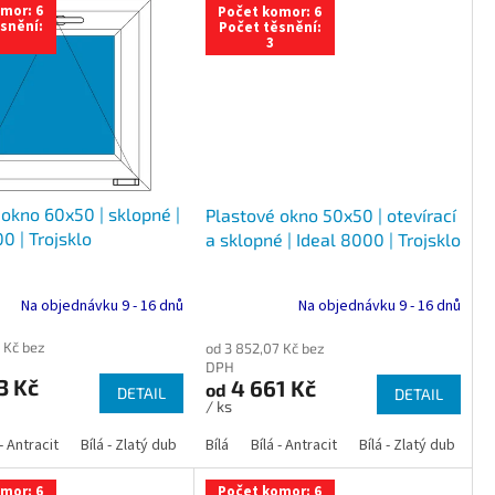
mor: 6
Počet komor: 6
snění:
Počet těsnění:
3
okno 60x50 | sklopné |
Plastové okno 50x50 | otevírací
0 | Trojsklo
a sklopné | Ideal 8000 | Trojsklo
Na objednávku 9 - 16 dnů
Na objednávku 9 - 16 dnů
 Kč bez
od 3 852,07 Kč bez
DPH
3 Kč
4 661 Kč
od
DETAIL
DETAIL
/ ks
 dub
 - Antracit
tracit
Bílá - Ořech
Zlatý dub
Bílá - Zlatý dub
Tmavý dub
Bílá - Mahagon
Bílá - Tmavý dub
Bílá
Ořech
Bílá - Antracit
Antracit
Mahagon
Bílá - Ořech
Zlatý dub
Bílá - Zlatý dub
Tmavý dub
Bílá - Mah
Bí
mor: 6
Počet komor: 6