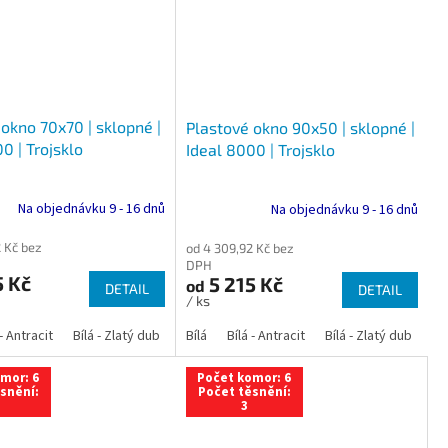
okno 70x70 | sklopné |
Plastové okno 90x50 | sklopné |
0 | Trojsklo
Ideal 8000 | Trojsklo
Na objednávku 9 - 16 dnů
Na objednávku 9 - 16 dnů
 Kč bez
od 4 309,92 Kč bez
DPH
5 Kč
5 215 Kč
od
DETAIL
DETAIL
/ ks
 dub
 - Antracit
tracit
Bílá - Ořech
Zlatý dub
Bílá - Zlatý dub
Tmavý dub
Bílá - Mahagon
Bílá - Tmavý dub
Bílá
Ořech
Bílá - Antracit
Antracit
Mahagon
Bílá - Ořech
Zlatý dub
Bílá - Zlatý dub
Tmavý dub
Bílá - Mah
Bí
mor: 6
Počet komor: 6
snění:
Počet těsnění:
3