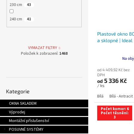
230 cm
43
240 cm
41
Plastové okno 80
a sklopné | Ideal
VYMAZAT FILTRY
Položek k zobrazení:
1468
Na obj
od 4 409,92 Kč bez
DPH
5 336 Kč
od
Přeskočit
/ ks
Kategorie
kategorie
Bílá
Bílá - Antracit
OKNA SKLADEM
Počet komor: 6
Výprodej
Počet těsnění:
3
Montážní příslušenství
POSUVNÉ SYSTÉMY