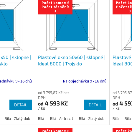
Počet komor: 6
Počet ko
Počet těsnění:
Počet tě
3
3
x50 | sklopné |
Plastové okno 50x60 | sklopné |
Plastové 
sklo
Ideal 8000 | Trojsklo
Ideal 800
ednávku 9 - 16 dnů
Na objednávku 9 - 16 dnů
od 3 795,87 Kč bez
od 3 795,87
DPH
DPH
4 593 Kč
4 59
od
od
DETAIL
DETAIL
/ ks
/ ks
Bílá - Zlatý dub
Bílá - Tmavý dub
Bílá
Bílá - Antracit
Bílá - Ořech
Bílá - Zlatý dub
Bílá - Mahagon
Bílá - Tmavý
Bílá
Bílá
An
Počet komor: 6
Počet ko