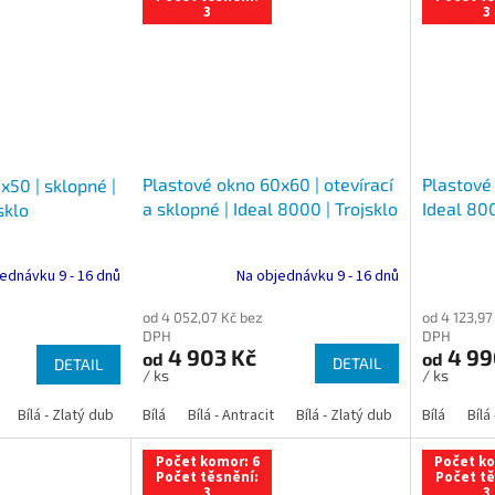
3
3
Plastové okno 60x60 | otevírací
Plastové
x50 | sklopné |
a sklopné | Ideal 8000 | Trojsklo
Ideal 800
sklo
Na objednávku 9 - 16 dnů
ednávku 9 - 16 dnů
od 4 052,07 Kč bez
od 4 123,97
DPH
DPH
4 903 Kč
4 99
od
od
DETAIL
DETAIL
/ ks
/ ks
Bílá - Zlatý dub
Bílá - Tmavý dub
Bílá
Bílá - Antracit
Bílá - Ořech
Bílá - Zlatý dub
Bílá - Mahagon
Bílá - Tmavý
Bílá
Bílá
An
Počet komor: 6
Počet ko
Počet těsnění:
Počet tě
3
3