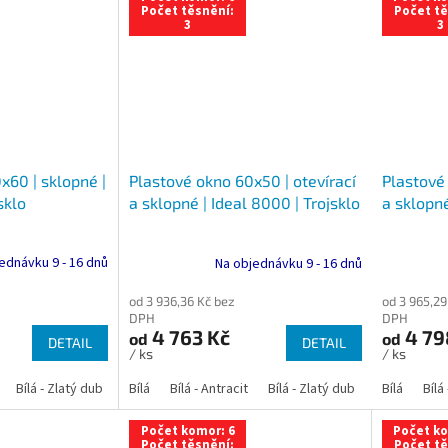
Počet těsnění:
Počet tě
3
3
x60 | sklopné |
Plastové 
Plastové okno 60x50 | otevírací
sklo
a sklopné
a sklopné | Ideal 8000 | Trojsklo
ednávku 9 - 16 dnů
Na objednávku 9 - 16 dnů
od 3 965,29
od 3 936,36 Kč bez
DPH
DPH
4 79
4 763 Kč
od
od
DETAIL
DETAIL
/ ks
/ ks
Bílá - Zlatý dub
Bílá - Tmavý dub
Bílá
Bílá - Antracit
Bílá - Ořech
Bílá - Zlatý dub
Bílá - Mahagon
Bílá - Tmavý
Bílá
Bílá
An
Počet komor: 6
Počet ko
Počet těsnění:
Počet tě