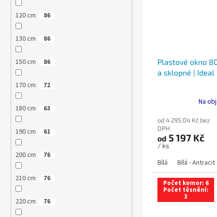
120 cm
86
130 cm
86
Plastové okno 80
150 cm
86
a sklopné | Ideal
170 cm
72
Na obj
180 cm
63
od 4 295,04 Kč bez
DPH
190 cm
61
5 197 Kč
od
/ ks
200 cm
76
Bílá
Bílá - Antracit
210 cm
76
Počet komor: 6
Počet těsnění:
3
220 cm
76