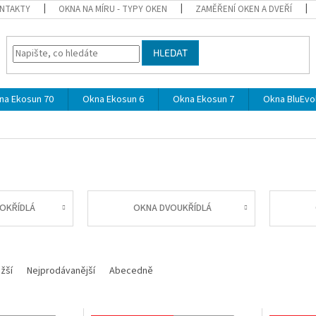
NTAKTY
OKNA NA MÍRU - TYPY OKEN
ZAMĚŘENÍ OKEN A DVEŘÍ
HLEDAT
na Ekosun 70
Okna Ekosun 6
Okna Ekosun 7
Okna BluEvol
OKŘÍDLÁ
OKNA DVOUKŘÍDLÁ
žší
Nejprodávanější
Abecedně