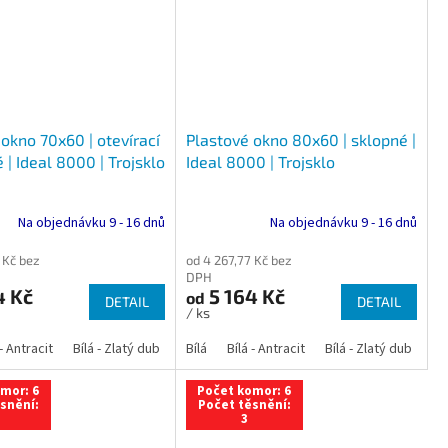
okno 70x60 | otevírací
Plastové okno 80x60 | sklopné |
 | Ideal 8000 | Trojsklo
Ideal 8000 | Trojsklo
Na objednávku 9 - 16 dnů
Na objednávku 9 - 16 dnů
 Kč bez
od 4 267,77 Kč bez
DPH
4 Kč
5 164 Kč
od
DETAIL
DETAIL
/ ks
 dub
 - Antracit
tracit
Bílá - Ořech
Zlatý dub
Bílá - Zlatý dub
Tmavý dub
Bílá - Mahagon
Bílá - Tmavý dub
Bílá
Ořech
Bílá - Antracit
Antracit
Mahagon
Bílá - Ořech
Zlatý dub
Bílá - Zlatý dub
Tmavý dub
Bílá - Mah
Bí
mor: 6
Počet komor: 6
snění:
Počet těsnění:
3