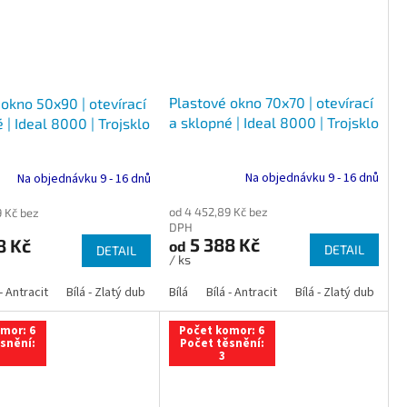
Plastové okno 70x70 | otevírací
okno 50x90 | otevírací
a sklopné | Ideal 8000 | Trojsklo
 | Ideal 8000 | Trojsklo
Na objednávku 9 - 16 dnů
Na objednávku 9 - 16 dnů
od 4 452,89 Kč bez
9 Kč bez
DPH
5 388 Kč
8 Kč
od
DETAIL
DETAIL
/ ks
 dub
 - Antracit
tracit
Bílá - Ořech
Zlatý dub
Bílá - Zlatý dub
Tmavý dub
Bílá - Mahagon
Bílá - Tmavý dub
Bílá
Ořech
Bílá - Antracit
Antracit
Mahagon
Bílá - Ořech
Zlatý dub
Bílá - Zlatý dub
Tmavý dub
Bílá - Mah
Bí
mor: 6
Počet komor: 6
snění:
Počet těsnění:
3