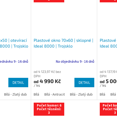
x50 | otevírací
Plastové okno 70x60 | sklopné |
Plastové
 8000 | Trojsklo
Ideal 8000 | Trojsklo
Ideal 800
ednávku 9 - 16 dnů
Na objednávku 9 - 16 dnů
od 4 123,97 Kč bez
od 4 137,19
DPH
DPH
4 990 Kč
5 00
od
od
DETAIL
DETAIL
/ ks
/ ks
Bílá - Zlatý dub
Bílá - Tmavý dub
Bílá
Bílá - Antracit
Bílá - Ořech
Bílá - Zlatý dub
Bílá - Mahagon
Bílá - Tmavý
Bílá
Bílá
An
Počet komor: 6
Počet ko
Počet těsnění:
Počet tě
3
3