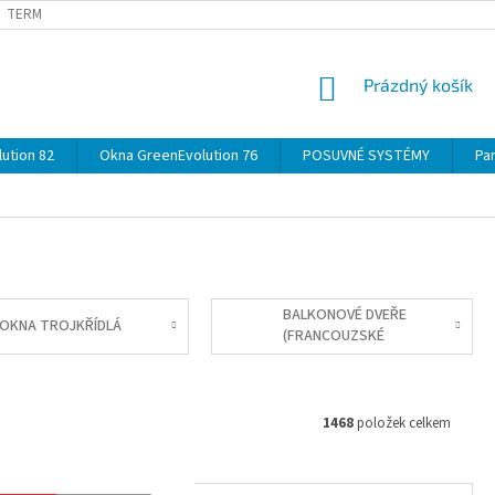
TERMÍNY
DOPRAVA
OBJEDNÁVKA KROK ZA KROKEM
SPECIF
NÁKUPNÍ
Prázdný košík
KOŠÍK
ution 82
Okna GreenEvolution 76
POSUVNÉ SYSTÉMY
Par
BALKONOVÉ DVEŘE
OKNA TROJKŘÍDLÁ
(FRANCOUZSKÉ
OKNO)
1468
položek celkem