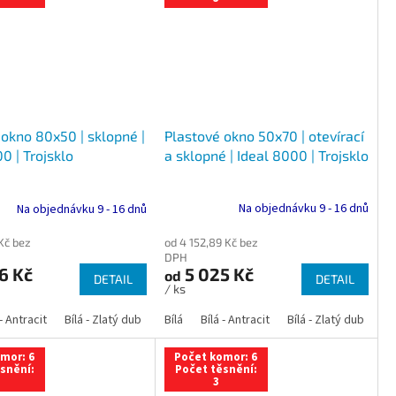
Plastové okno 50x70 | otevírací
 okno 80x50 | sklopné |
a sklopné | Ideal 8000 | Trojsklo
0 | Trojsklo
Na objednávku 9 - 16 dnů
Na objednávku 9 - 16 dnů
od 4 152,89 Kč bez
 Kč bez
DPH
5 025 Kč
6 Kč
od
DETAIL
DETAIL
/ ks
 dub
 - Antracit
tracit
Bílá - Ořech
Zlatý dub
Bílá - Zlatý dub
Tmavý dub
Bílá - Mahagon
Bílá - Tmavý dub
Bílá
Ořech
Bílá - Antracit
Antracit
Mahagon
Bílá - Ořech
Zlatý dub
Bílá - Zlatý dub
Tmavý dub
Bílá - Mah
Bí
mor: 6
Počet komor: 6
snění:
Počet těsnění:
3