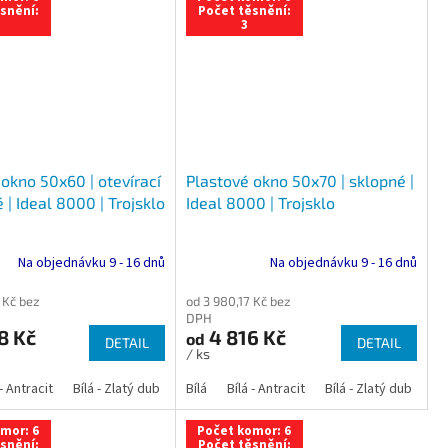
snění:
Počet těsnění:
3
okno 50x60 | otevírací
Plastové okno 50x70 | sklopné |
 | Ideal 8000 | Trojsklo
Ideal 8000 | Trojsklo
Na objednávku 9 - 16 dnů
Na objednávku 9 - 16 dnů
 Kč bez
od 3 980,17 Kč bez
DPH
8 Kč
4 816 Kč
od
DETAIL
DETAIL
/ ks
 dub
 - Antracit
tracit
Bílá - Ořech
Zlatý dub
Bílá - Zlatý dub
Tmavý dub
Bílá - Mahagon
Bílá - Tmavý dub
Bílá
Ořech
Bílá - Antracit
Antracit
Mahagon
Bílá - Ořech
Zlatý dub
Bílá - Zlatý dub
Tmavý dub
Bílá - Mah
Bí
mor: 6
Počet komor: 6
snění:
Počet těsnění: