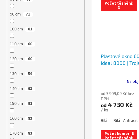
Počet těsnění:
3
90 cm
71
100 cm
81
110 cm
60
Plastové okno 60
120 cm
60
Ideal 8000 | Troj
130 cm
59
Na obj
140 cm
93
od 3 909,09 Kč bez
DPH
150 cm
4 730 Kč
91
od
/ ks
160 cm
83
Bílá
Bílá - Antracit
170 cm
83
Počet komor: 6
Počet těsnění: