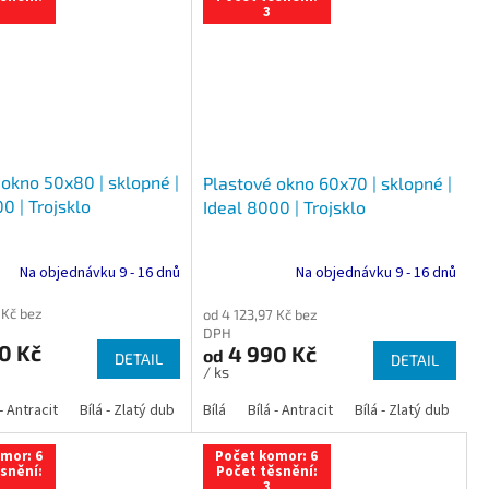
3
 okno 50x80 | sklopné |
Plastové okno 60x70 | sklopné |
0 | Trojsklo
Ideal 8000 | Trojsklo
Na objednávku 9 - 16 dnů
Na objednávku 9 - 16 dnů
 Kč bez
od 4 123,97 Kč bez
DPH
0 Kč
4 990 Kč
od
DETAIL
DETAIL
/ ks
 dub
 - Antracit
tracit
Bílá - Ořech
Zlatý dub
Bílá - Zlatý dub
Tmavý dub
Bílá - Mahagon
Bílá - Tmavý dub
Bílá
Ořech
Bílá - Antracit
Antracit
Mahagon
Bílá - Ořech
Zlatý dub
Bílá - Zlatý dub
Tmavý dub
Bílá - Mah
Bí
mor: 6
Počet komor: 6
snění:
Počet těsnění:
3