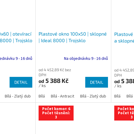
x60 | otevírací
Plastové okno 100x50 | sklopné
Plastové 
 8000 | Trojsklo
| Ideal 8000 | Trojsklo
a sklopné
ednávku 9 - 16 dnů
Na objednávku 9 - 16 dnů
od 4 452,89 Kč bez
od 4 452,8
DPH
DPH
5 388 Kč
5 38
od
od
DETAIL
DETAIL
/ ks
/ ks
Bílá - Zlatý dub
Bílá - Tmavý dub
Bílá
Bílá - Antracit
Bílá - Ořech
Bílá - Zlatý dub
Bílá - Mahagon
Bílá - Tmavý
Bílá
Bílá
An
Počet komor: 6
Počet ko
Počet těsnění:
Počet tě
3
3