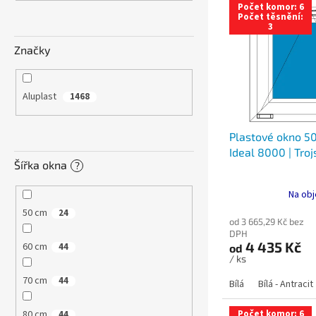
n
Počet komor: 6
ý
í
e
Počet těsnění:
3
p
p
l
i
r
Značky
s
o
p
d
r
u
Aluplast
1468
o
k
d
t
Plastové okno 50
u
ů
Ideal 8000 | Troj
k
Šířka okna
?
t
ů
Na obj
50 cm
24
od 3 665,29 Kč bez
DPH
4 435 Kč
60 cm
44
od
/ ks
70 cm
44
Bílá
Bílá - Antracit
80 cm
Počet komor: 6
44