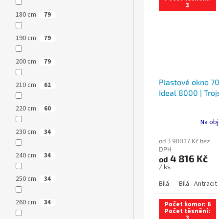
3
180 cm
79
190 cm
79
200 cm
79
Plastové okno 70
210 cm
62
Ideal 8000 | Troj
220 cm
60
Na obj
230 cm
34
od 3 980,17 Kč bez
DPH
240 cm
34
4 816 Kč
od
/ ks
250 cm
34
Bílá
Bílá - Antracit
260 cm
34
Počet komor: 6
Počet těsnění:
3