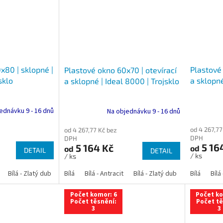
x80 | sklopné |
Plastové 
Plastové okno 60x70 | otevírací
sklo
a sklopné
a sklopné | Ideal 8000 | Trojsklo
ednávku 9 - 16 dnů
Na objednávku 9 - 16 dnů
od 4 267,77
od 4 267,77 Kč bez
DPH
DPH
5 16
5 164 Kč
od
od
DETAIL
DETAIL
/ ks
/ ks
Bílá - Zlatý dub
Bílá - Tmavý dub
Bílá
Bílá - Antracit
Bílá - Ořech
Bílá - Zlatý dub
Bílá - Mahagon
Bílá - Tmavý
Bílá
Bílá
An
Počet komor: 6
Počet ko
Počet těsnění:
Počet tě
3
3