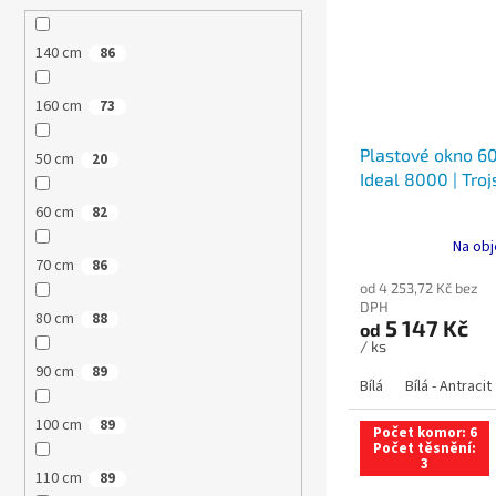
140 cm
86
160 cm
73
Plastové okno 60
50 cm
20
Ideal 8000 | Troj
60 cm
82
Na obj
70 cm
86
od 4 253,72 Kč bez
DPH
80 cm
88
5 147 Kč
od
/ ks
90 cm
89
Bílá
Bílá - Antracit
100 cm
89
Počet komor: 6
Počet těsnění:
3
110 cm
89