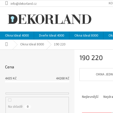
Přejít
KO
info@dekorland.cz
na
obsah
Okna Ideal 4000
Dveře Ideal 4000
Okna Ideal 8000
Ok
Domů
Okna Ideal 8000
190 220
P
190 220
o
s
Cena
t
r
OKNA JEDN
4435
Kč
44268
Kč
a
n
Ř
n
a
í
Nejlevnější
Nejdra
z
p
Na skladě
0
e
a
V
n