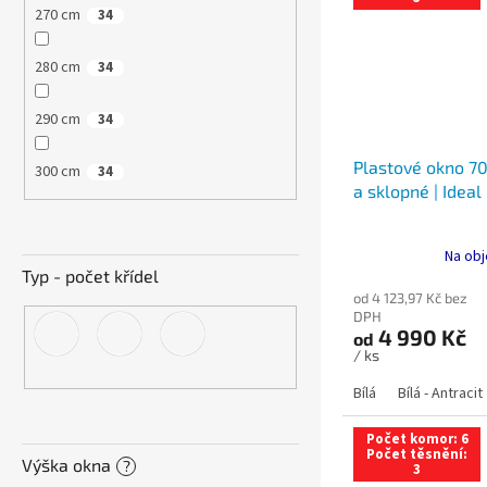
270 cm
34
280 cm
34
290 cm
34
Plastové okno 70
300 cm
34
a sklopné | Ideal
Na obj
Typ - počet křídel
od 4 123,97 Kč bez
DPH
4 990 Kč
od
/ ks
Bílá
Bílá - Antracit
Počet komor: 6
Počet těsnění:
Výška okna
?
3