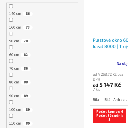
140 cm
86
160 cm
73
Plastové okno 60
50 cm
20
Ideal 8000 | Troj
60 cm
82
Na obj
70 cm
86
od 4 253,72 Kč bez
DPH
80 cm
88
5 147 Kč
od
/ ks
90 cm
89
Bílá
Bílá - Antracit
100 cm
89
Počet komor: 6
Počet těsnění:
3
110 cm
89