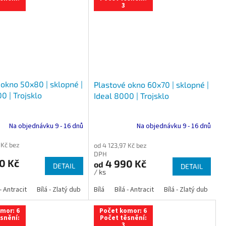
3
 okno 50x80 | sklopné |
Plastové okno 60x70 | sklopné |
0 | Trojsklo
Ideal 8000 | Trojsklo
Na objednávku 9 - 16 dnů
Na objednávku 9 - 16 dnů
 Kč bez
od 4 123,97 Kč bez
DPH
0 Kč
4 990 Kč
od
DETAIL
DETAIL
/ ks
 dub
 - Antracit
tracit
Bílá - Ořech
Zlatý dub
Bílá - Zlatý dub
Tmavý dub
Bílá - Mahagon
Bílá - Tmavý dub
Bílá
Ořech
Bílá - Antracit
Antracit
Mahagon
Bílá - Ořech
Zlatý dub
Bílá - Zlatý dub
Tmavý dub
Bílá - Mah
Bí
mor: 6
Počet komor: 6
snění:
Počet těsnění:
3