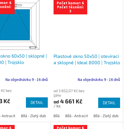
mor: 6
Počet komor: 6
snění:
Počet těsnění:
3
okno 60x50 | sklopné |
Plastové okno 50x50 | otevírací
0 | Trojsklo
a sklopné | Ideal 8000 | Trojsklo
Na objednávku 9 - 16 dnů
Na objednávku 9 - 16 dnů
 Kč bez
od 3 852,07 Kč bez
DPH
3 Kč
4 661 Kč
od
DETAIL
DETAIL
/ ks
 dub
 - Antracit
tracit
Bílá - Ořech
Zlatý dub
Bílá - Zlatý dub
Tmavý dub
Bílá - Mahagon
Bílá - Tmavý dub
Bílá
Ořech
Bílá - Antracit
Antracit
Mahagon
Bílá - Ořech
Zlatý dub
Bílá - Zlatý dub
Tmavý dub
Bílá - Mah
Bí
mor: 6
Počet komor: 6