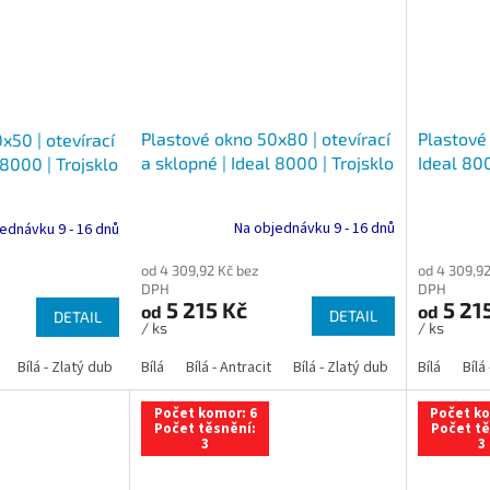
Plastové okno 50x80 | otevírací
Plastové 
x50 | otevírací
a sklopné | Ideal 8000 | Trojsklo
Ideal 800
 8000 | Trojsklo
Na objednávku 9 - 16 dnů
ednávku 9 - 16 dnů
od 4 309,92 Kč bez
od 4 309,92
DPH
DPH
5 215 Kč
5 21
od
od
DETAIL
DETAIL
/ ks
/ ks
Bílá - Zlatý dub
Bílá - Tmavý dub
Bílá
Bílá - Antracit
Bílá - Ořech
Bílá - Zlatý dub
Bílá - Mahagon
Bílá - Tmavý
Bílá
Bílá
An
Počet komor: 6
Počet ko
Počet těsnění:
Počet tě
3
3