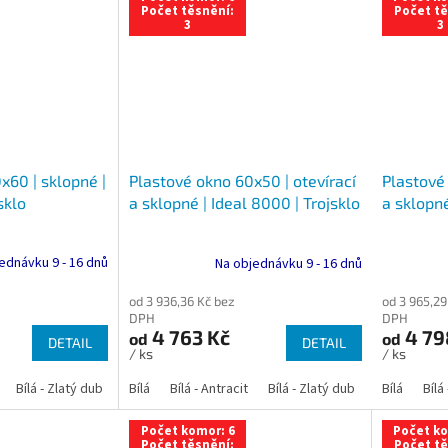
Počet těsnění:
Počet tě
3
3
x60 | sklopné |
Plastové 
Plastové okno 60x50 | otevírací
sklo
a sklopné
a sklopné | Ideal 8000 | Trojsklo
ednávku 9 - 16 dnů
Na objednávku 9 - 16 dnů
od 3 965,29
od 3 936,36 Kč bez
DPH
DPH
4 79
4 763 Kč
od
od
DETAIL
DETAIL
/ ks
/ ks
Bílá - Zlatý dub
Bílá - Tmavý dub
Bílá
Bílá - Antracit
Bílá - Ořech
Bílá - Zlatý dub
Bílá - Mahagon
Bílá - Tmavý
Bílá
Bílá
An
Počet komor: 6
Počet ko
Počet těsnění:
Počet tě