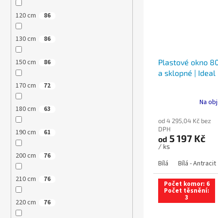
120 cm
86
130 cm
86
Plastové okno 80
150 cm
86
a sklopné | Ideal
170 cm
72
Na obj
180 cm
63
od 4 295,04 Kč bez
DPH
190 cm
61
5 197 Kč
od
/ ks
200 cm
76
Bílá
Bílá - Antracit
210 cm
76
Počet komor: 6
Počet těsnění:
3
220 cm
76