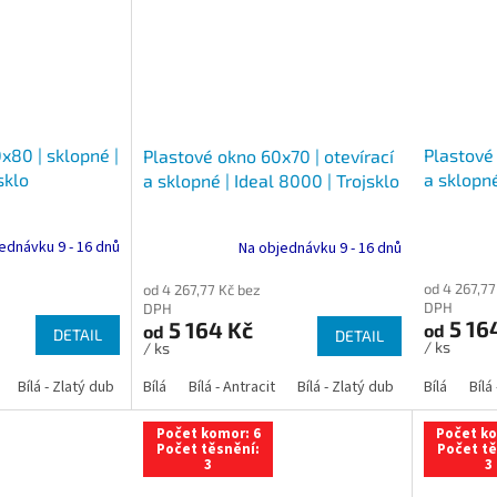
x80 | sklopné |
Plastové 
Plastové okno 60x70 | otevírací
sklo
a sklopné
a sklopné | Ideal 8000 | Trojsklo
ednávku 9 - 16 dnů
Na objednávku 9 - 16 dnů
od 4 267,77
od 4 267,77 Kč bez
DPH
DPH
5 16
5 164 Kč
od
od
DETAIL
DETAIL
/ ks
/ ks
Bílá - Zlatý dub
Bílá - Tmavý dub
Bílá
Bílá - Antracit
Bílá - Ořech
Bílá - Zlatý dub
Bílá - Mahagon
Bílá - Tmavý
Bílá
Bílá
An
Počet komor: 6
Počet ko
Počet těsnění:
Počet tě
3
3