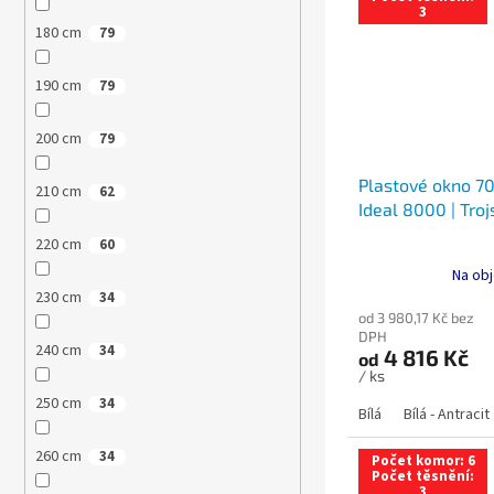
3
180 cm
79
190 cm
79
200 cm
79
Plastové okno 70
210 cm
62
Ideal 8000 | Troj
220 cm
60
Na obj
230 cm
34
od 3 980,17 Kč bez
DPH
240 cm
34
4 816 Kč
od
/ ks
250 cm
34
Bílá
Bílá - Antracit
260 cm
34
Počet komor: 6
Počet těsnění:
3