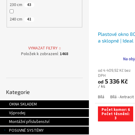
230 cm
43
240 cm
41
Plastové okno 80
a sklopné | Ideal
VYMAZAT FILTRY
Položek k zobrazení:
1468
Na obj
od 4 409,92 Kč bez
DPH
5 336 Kč
od
Přeskočit
/ ks
Kategorie
kategorie
Bílá
Bílá - Antracit
OKNA SKLADEM
Počet komor: 6
Výprodej
Počet těsnění:
3
Montážní příslušenství
POSUVNÉ SYSTÉMY