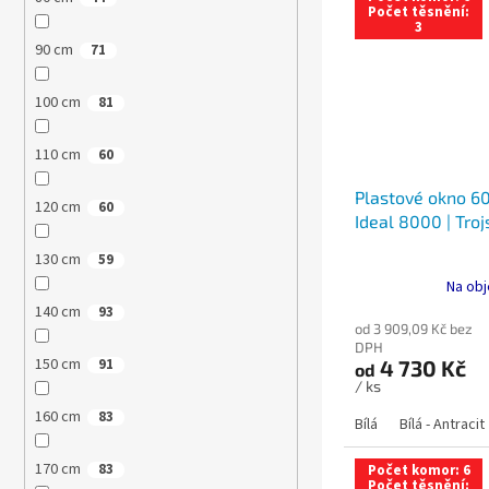
Počet těsnění:
3
90 cm
71
100 cm
81
110 cm
60
Plastové okno 60
120 cm
60
Ideal 8000 | Troj
130 cm
59
Na obj
140 cm
93
od 3 909,09 Kč bez
DPH
150 cm
4 730 Kč
91
od
/ ks
160 cm
83
Bílá
Bílá - Antracit
170 cm
83
Počet komor: 6
Počet těsnění: