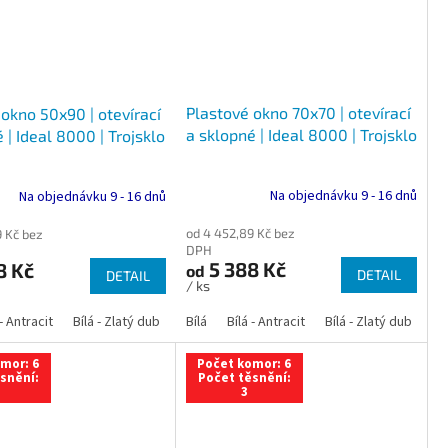
Plastové okno 70x70 | otevírací
okno 50x90 | otevírací
a sklopné | Ideal 8000 | Trojsklo
 | Ideal 8000 | Trojsklo
Na objednávku 9 - 16 dnů
Na objednávku 9 - 16 dnů
od 4 452,89 Kč bez
9 Kč bez
DPH
5 388 Kč
8 Kč
od
DETAIL
DETAIL
/ ks
 dub
 - Antracit
tracit
Bílá - Ořech
Zlatý dub
Bílá - Zlatý dub
Tmavý dub
Bílá - Mahagon
Bílá - Tmavý dub
Bílá
Ořech
Bílá - Antracit
Antracit
Mahagon
Bílá - Ořech
Zlatý dub
Bílá - Zlatý dub
Tmavý dub
Bílá - Mah
Bí
mor: 6
Počet komor: 6
snění:
Počet těsnění:
3