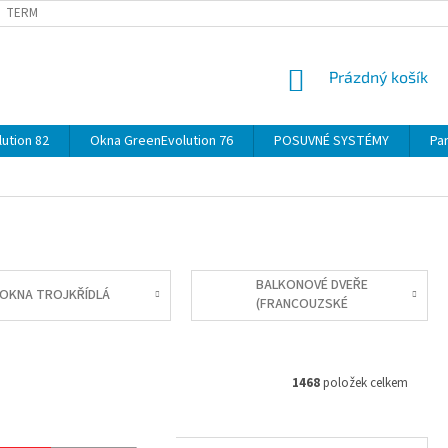
TERMÍNY
DOPRAVA
OBJEDNÁVKA KROK ZA KROKEM
SPECIF
NÁKUPNÍ
Prázdný košík
KOŠÍK
ution 82
Okna GreenEvolution 76
POSUVNÉ SYSTÉMY
Par
BALKONOVÉ DVEŘE
OKNA TROJKŘÍDLÁ
(FRANCOUZSKÉ
OKNO)
1468
položek celkem