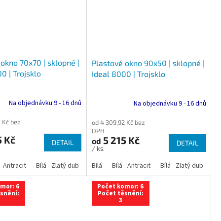
okno 70x70 | sklopné |
Plastové okno 90x50 | sklopné |
0 | Trojsklo
Ideal 8000 | Trojsklo
Na objednávku 9 - 16 dnů
Na objednávku 9 - 16 dnů
 Kč bez
od 4 309,92 Kč bez
DPH
5 Kč
5 215 Kč
od
DETAIL
DETAIL
/ ks
 dub
 - Antracit
tracit
Bílá - Ořech
Zlatý dub
Bílá - Zlatý dub
Tmavý dub
Bílá - Mahagon
Bílá - Tmavý dub
Bílá
Ořech
Bílá - Antracit
Antracit
Mahagon
Bílá - Ořech
Zlatý dub
Bílá - Zlatý dub
Tmavý dub
Bílá - Mah
Bí
mor: 6
Počet komor: 6
snění:
Počet těsnění:
3