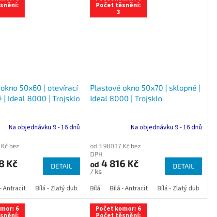
snění:
Počet těsnění:
3
okno 50x60 | otevírací
Plastové okno 50x70 | sklopné |
 | Ideal 8000 | Trojsklo
Ideal 8000 | Trojsklo
Na objednávku 9 - 16 dnů
Na objednávku 9 - 16 dnů
 Kč bez
od 3 980,17 Kč bez
DPH
8 Kč
4 816 Kč
od
DETAIL
DETAIL
/ ks
 dub
 - Antracit
tracit
Bílá - Ořech
Zlatý dub
Bílá - Zlatý dub
Tmavý dub
Bílá - Mahagon
Bílá - Tmavý dub
Bílá
Ořech
Bílá - Antracit
Antracit
Mahagon
Bílá - Ořech
Zlatý dub
Bílá - Zlatý dub
Tmavý dub
Bílá - Mah
Bí
mor: 6
Počet komor: 6
snění:
Počet těsnění: