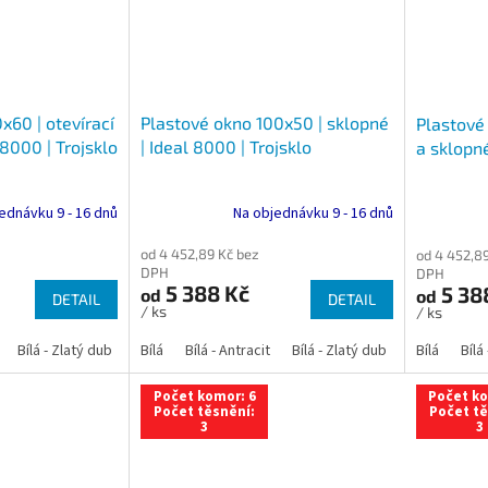
x60 | otevírací
Plastové okno 100x50 | sklopné
Plastové 
 8000 | Trojsklo
| Ideal 8000 | Trojsklo
a sklopné
ednávku 9 - 16 dnů
Na objednávku 9 - 16 dnů
od 4 452,89 Kč bez
od 4 452,8
DPH
DPH
5 388 Kč
5 38
od
od
DETAIL
DETAIL
/ ks
/ ks
Bílá - Zlatý dub
Bílá - Tmavý dub
Bílá
Bílá - Antracit
Bílá - Ořech
Bílá - Zlatý dub
Bílá - Mahagon
Bílá - Tmavý
Bílá
Bílá
An
Počet komor: 6
Počet ko
Počet těsnění:
Počet tě
3
3