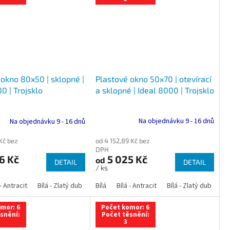
Plastové okno 50x70 | otevírací
 okno 80x50 | sklopné |
a sklopné | Ideal 8000 | Trojsklo
0 | Trojsklo
Na objednávku 9 - 16 dnů
Na objednávku 9 - 16 dnů
od 4 152,89 Kč bez
 Kč bez
DPH
5 025 Kč
6 Kč
od
DETAIL
DETAIL
/ ks
 dub
 - Antracit
tracit
Bílá - Ořech
Zlatý dub
Bílá - Zlatý dub
Tmavý dub
Bílá - Mahagon
Bílá - Tmavý dub
Bílá
Ořech
Bílá - Antracit
Antracit
Mahagon
Bílá - Ořech
Zlatý dub
Bílá - Zlatý dub
Tmavý dub
Bílá - Mah
Bí
mor: 6
Počet komor: 6
snění:
Počet těsnění:
3