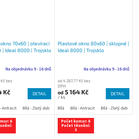
okno 70x60 | otevírací
Plastové okno 80x60 | sklopné |
 | Ideal 8000 | Trojsklo
Ideal 8000 | Trojsklo
Na objednávku 9 - 16 dnů
Na objednávku 9 - 16 dnů
 Kč bez
od 4 267,77 Kč bez
DPH
4 Kč
5 164 Kč
od
DETAIL
DETAIL
/ ks
 dub
 - Antracit
tracit
Bílá - Ořech
Zlatý dub
Bílá - Zlatý dub
Tmavý dub
Bílá - Mahagon
Bílá - Tmavý dub
Bílá
Ořech
Bílá - Antracit
Antracit
Mahagon
Bílá - Ořech
Zlatý dub
Bílá - Zlatý dub
Tmavý dub
Bílá - Mah
Bí
mor: 6
Počet komor: 6
snění:
Počet těsnění:
3