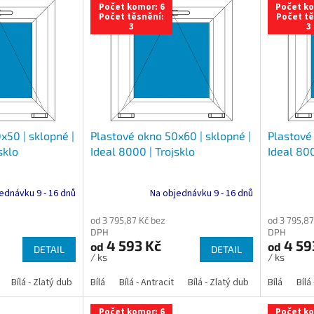
Počet komor: 6
Počet ko
Počet těsnění:
Počet tě
3
3
x50 | sklopné |
Plastové okno 50x60 | sklopné |
Plastové 
sklo
Ideal 8000 | Trojsklo
Ideal 800
ednávku 9 - 16 dnů
Na objednávku 9 - 16 dnů
od 3 795,87 Kč bez
od 3 795,87
DPH
DPH
4 593 Kč
4 59
od
od
DETAIL
DETAIL
/ ks
/ ks
Bílá - Zlatý dub
Bílá - Tmavý dub
Bílá
Bílá - Antracit
Bílá - Ořech
Bílá - Zlatý dub
Bílá - Mahagon
Bílá - Tmavý
Bílá
Bílá
An
Počet komor: 6
Počet ko