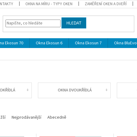
NTAKTY
OKNA NA MÍRU - TYPY OKEN
ZAMĚŘENÍ OKEN A DVEŘÍ
HLEDAT
na Ekosun 70
Okna Ekosun 6
Okna Ekosun 7
Okna BluEvol
OKŘÍDLÁ
OKNA DVOUKŘÍDLÁ
žší
Nejprodávanější
Abecedně