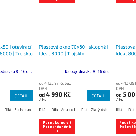
x50 | otevírací
Plastové okno 70x60 | sklopné |
Plastové
 8000 | Trojsklo
Ideal 8000 | Trojsklo
Ideal 800
ednávku 9 - 16 dnů
Na objednávku 9 - 16 dnů
od 4 123,97 Kč bez
od 4 137,19
DPH
DPH
4 990 Kč
5 00
od
od
DETAIL
DETAIL
/ ks
/ ks
Bílá - Zlatý dub
Bílá - Tmavý dub
Bílá
Bílá - Antracit
Bílá - Ořech
Bílá - Zlatý dub
Bílá - Mahagon
Bílá - Tmavý
Bílá
Bílá
An
Počet komor: 6
Počet ko
Počet těsnění:
Počet tě
3
3