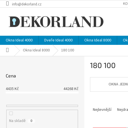
Přejít
KO
info@dekorland.cz
na
obsah
Okna Ideal 4000
Dveře Ideal 4000
Okna Ideal 8000
Ok
Domů
Okna Ideal 8000
180 100
P
180 100
o
s
Cena
t
r
OKNA JEDN
4435
Kč
44268
Kč
a
n
Ř
n
a
í
Nejlevnější
Nejdra
z
p
Na skladě
0
e
a
V
n