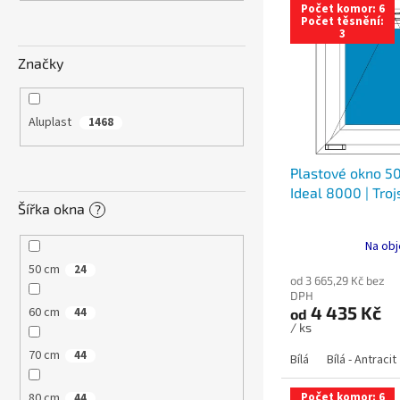
n
Počet komor: 6
ý
í
e
Počet těsnění:
3
p
p
l
i
r
Značky
s
o
p
d
r
u
Aluplast
1468
o
k
d
t
Plastové okno 50
u
ů
Ideal 8000 | Troj
k
Šířka okna
?
t
ů
Na obj
50 cm
24
od 3 665,29 Kč bez
DPH
4 435 Kč
60 cm
44
od
/ ks
70 cm
44
Bílá
Bílá - Antracit
80 cm
Počet komor: 6
44