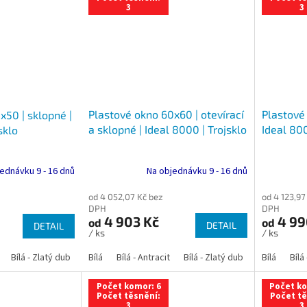
3
3
Plastové okno 60x60 | otevírací
Plastové
x50 | sklopné |
a sklopné | Ideal 8000 | Trojsklo
Ideal 800
sklo
Na objednávku 9 - 16 dnů
ednávku 9 - 16 dnů
od 4 052,07 Kč bez
od 4 123,97
DPH
DPH
4 903 Kč
4 99
od
od
DETAIL
DETAIL
/ ks
/ ks
Bílá - Zlatý dub
Bílá - Tmavý dub
Bílá
Bílá - Antracit
Bílá - Ořech
Bílá - Zlatý dub
Bílá - Mahagon
Bílá - Tmavý
Bílá
Bílá
An
Počet komor: 6
Počet ko
Počet těsnění:
Počet tě
3
3