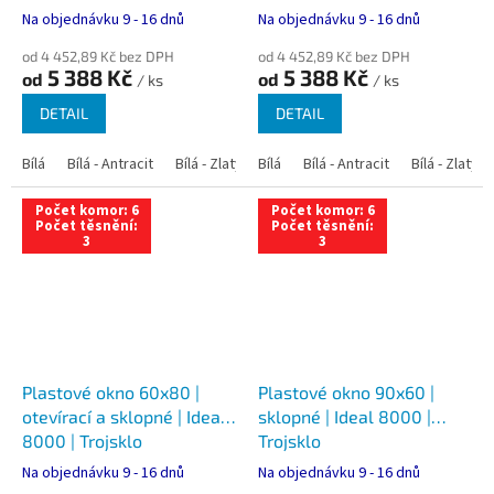
Na objednávku 9 - 16 dnů
Na objednávku 9 - 16 dnů
od 4 452,89 Kč bez DPH
od 4 452,89 Kč bez DPH
5 388 Kč
5 388 Kč
od
od
/ ks
/ ks
DETAIL
DETAIL
Bílá
Bílá - Antracit
Bílá - Zlatý dub
Bílá
Bílá - Tmavý dub
Bílá - Antracit
Bílá - Zlatý 
Bílá - Ořec
Počet komor: 6
Počet komor: 6
Počet těsnění:
Počet těsnění:
3
3
Plastové okno 60x80 |
Plastové okno 90x60 |
otevírací a sklopné | Ideal
sklopné | Ideal 8000 |
8000 | Trojsklo
Trojsklo
Na objednávku 9 - 16 dnů
Na objednávku 9 - 16 dnů