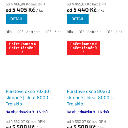
od 4 466,94 Kč bez DPH
od 4 495,87 Kč bez DPH
5 405 Kč
5 440 Kč
od
od
/ ks
/ ks
DETAIL
DETAIL
Bílá
Bílá - Antracit
Bílá - Zlatý dub
Bílá
Bílá - Tmavý dub
Bílá - Antracit
Bílá - Zlatý 
Bílá - Ořec
Počet komor: 6
Počet komor: 6
Počet těsnění:
Počet těsnění:
3
3
Plastové okno 70x80 |
Plastové okno 80x70 |
sklopné | Ideal 8000 |
sklopné | Ideal 8000 |
Trojsklo
Trojsklo
Na objednávku 9 - 16 dnů
Na objednávku 9 - 16 dnů
od 4 552,07 Kč bez DPH
od 4 552,07 Kč bez DPH
5 508 Kč
5 508 Kč
od
od
/ ks
/ ks