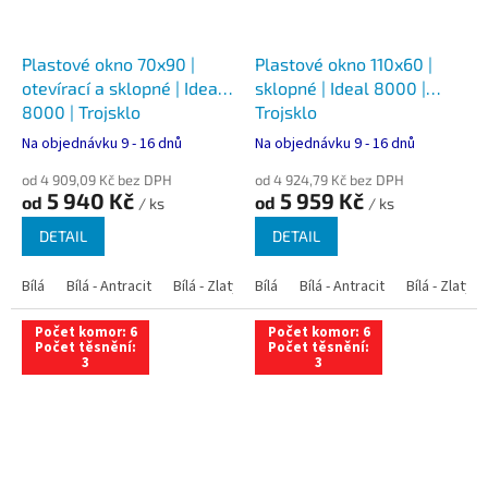
Plastové okno 70x90 |
Plastové okno 110x60 |
otevírací a sklopné | Ideal
sklopné | Ideal 8000 |
8000 | Trojsklo
Trojsklo
Na objednávku 9 - 16 dnů
Na objednávku 9 - 16 dnů
od 4 909,09 Kč bez DPH
od 4 924,79 Kč bez DPH
5 940 Kč
5 959 Kč
od
od
/ ks
/ ks
DETAIL
DETAIL
Bílá
Bílá - Antracit
Bílá - Zlatý dub
Bílá
Bílá - Tmavý dub
Bílá - Antracit
Bílá - Zlatý 
Bílá - Ořec
Počet komor: 6
Počet komor: 6
Počet těsnění:
Počet těsnění:
3
3