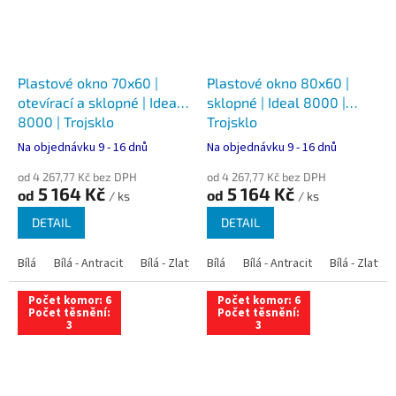
Plastové okno 70x60 |
Plastové okno 80x60 |
otevírací a sklopné | Ideal
sklopné | Ideal 8000 |
8000 | Trojsklo
Trojsklo
Na objednávku 9 - 16 dnů
Na objednávku 9 - 16 dnů
od 4 267,77 Kč bez DPH
od 4 267,77 Kč bez DPH
5 164 Kč
5 164 Kč
od
od
/ ks
/ ks
DETAIL
DETAIL
Bílá
Bílá - Antracit
Bílá - Zlatý dub
Bílá
Bílá - Tmavý dub
Bílá - Antracit
Bílá - Zlatý 
Bílá - Ořec
Počet komor: 6
Počet komor: 6
Počet těsnění:
Počet těsnění:
3
3