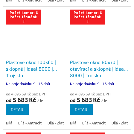
Bílá
Bílá - Antracit
Bílá - Zlatý dub
Bílá
Bílá - Tmavý dub
Bílá - Antracit
Bílá - Zlatý 
Bílá - Ořec
Počet komor: 6
Počet komor: 6
Počet těsnění:
Počet těsnění:
3
3
Plastové okno 100x60 |
Plastové okno 80x70 |
sklopné | Ideal 8000 |
otevírací a sklopné | Ideal
Trojsklo
8000 | Trojsklo
Na objednávku 9 - 16 dnů
Na objednávku 9 - 16 dnů
od 4 696,69 Kč bez DPH
od 4 696,69 Kč bez DPH
5 683 Kč
5 683 Kč
od
od
/ ks
/ ks
DETAIL
DETAIL
Bílá
Bílá - Antracit
Bílá - Zlatý dub
Bílá
Bílá - Tmavý dub
Bílá - Antracit
Bílá - Zlatý 
Bílá - Ořec