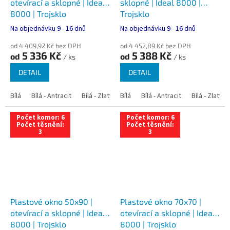
otevírací a sklopné | Ideal
sklopné | Ideal 8000 |
8000 | Trojsklo
Trojsklo
Na objednávku 9 - 16 dnů
Na objednávku 9 - 16 dnů
od 4 409,92 Kč bez DPH
od 4 452,89 Kč bez DPH
5 336 Kč
5 388 Kč
od
od
/ ks
/ ks
DETAIL
DETAIL
Bílá
Bílá - Antracit
Bílá - Zlatý dub
Bílá
Bílá - Tmavý dub
Bílá - Antracit
Bílá - Zlatý 
Bílá - Ořec
Počet komor: 6
Počet komor: 6
Počet těsnění:
Počet těsnění:
3
3
Plastové okno 50x90 |
Plastové okno 70x70 |
otevírací a sklopné | Ideal
otevírací a sklopné | Ideal
8000 | Trojsklo
8000 | Trojsklo