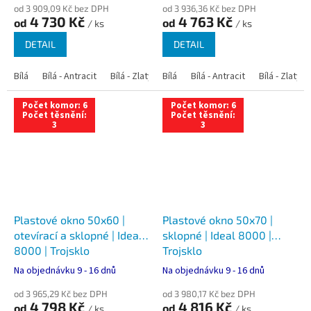
od 3 909,09 Kč bez DPH
od 3 936,36 Kč bez DPH
4 730 Kč
4 763 Kč
od
od
/ ks
/ ks
DETAIL
DETAIL
Bílá
Bílá - Antracit
Bílá - Zlatý dub
Bílá
Bílá - Tmavý dub
Bílá - Antracit
Bílá - Zlatý 
Bílá - Ořec
Počet komor: 6
Počet komor: 6
Počet těsnění:
Počet těsnění:
3
3
Plastové okno 50x60 |
Plastové okno 50x70 |
otevírací a sklopné | Ideal
sklopné | Ideal 8000 |
8000 | Trojsklo
Trojsklo
Na objednávku 9 - 16 dnů
Na objednávku 9 - 16 dnů
od 3 965,29 Kč bez DPH
od 3 980,17 Kč bez DPH
4 798 Kč
4 816 Kč
od
od
/ ks
/ ks