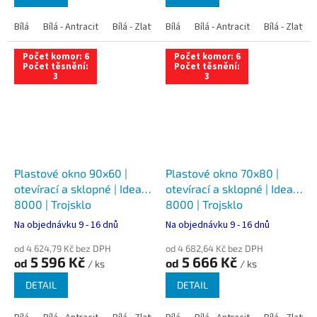
Bílá
Bílá - Antracit
Bílá - Zlatý dub
Bílá
Bílá - Tmavý dub
Bílá - Antracit
Bílá - Zlatý 
Bílá - Ořec
Počet komor: 6
Počet komor: 6
Počet těsnění:
Počet těsnění:
3
3
Plastové okno 90x60 |
Plastové okno 70x80 |
otevírací a sklopné | Ideal
otevírací a sklopné | Ideal
8000 | Trojsklo
8000 | Trojsklo
Na objednávku 9 - 16 dnů
Na objednávku 9 - 16 dnů
od 4 624,79 Kč bez DPH
od 4 682,64 Kč bez DPH
5 596 Kč
5 666 Kč
od
od
/ ks
/ ks
DETAIL
DETAIL