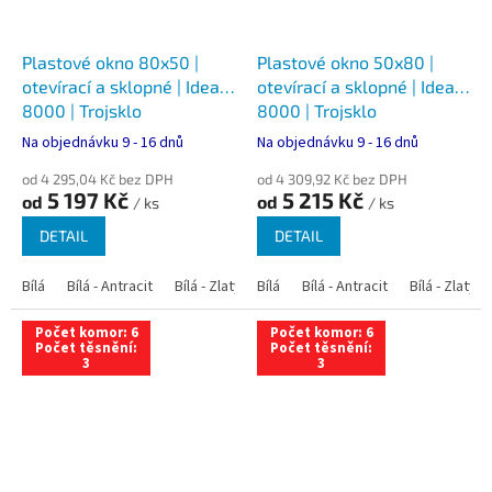
Plastové okno 80x50 |
Plastové okno 50x80 |
otevírací a sklopné | Ideal
otevírací a sklopné | Ideal
8000 | Trojsklo
8000 | Trojsklo
Na objednávku 9 - 16 dnů
Na objednávku 9 - 16 dnů
od 4 295,04 Kč bez DPH
od 4 309,92 Kč bez DPH
5 197 Kč
5 215 Kč
od
od
/ ks
/ ks
DETAIL
DETAIL
Bílá
Bílá - Antracit
Bílá - Zlatý dub
Bílá
Bílá - Tmavý dub
Bílá - Antracit
Bílá - Zlatý 
Bílá - Ořec
Počet komor: 6
Počet komor: 6
Počet těsnění:
Počet těsnění:
3
3