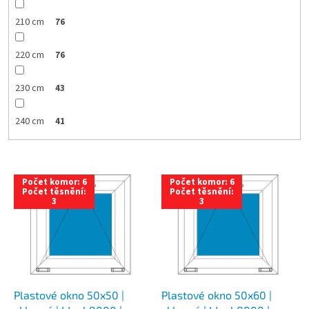
210 cm
76
220 cm
76
230 cm
43
240 cm
41
V
Počet komor: 6
Počet komor: 6
ý
Počet těsnění:
Počet těsnění:
3
3
p
i
s
p
r
o
d
Plastové okno 50x50 |
Plastové okno 50x60 |