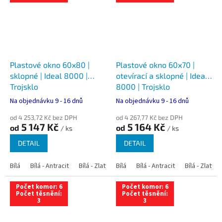
Plastové okno 60x80 |
Plastové okno 60x70 |
sklopné | Ideal 8000 |
otevírací a sklopné | Ideal
Trojsklo
8000 | Trojsklo
Na objednávku 9 - 16 dnů
Na objednávku 9 - 16 dnů
od 4 253,72 Kč bez DPH
od 4 267,77 Kč bez DPH
5 147 Kč
5 164 Kč
od
od
/ ks
/ ks
DETAIL
DETAIL
Bílá
Bílá - Antracit
Bílá - Zlatý dub
Bílá
Bílá - Tmavý dub
Bílá - Antracit
Bílá - Zlatý 
Bílá - Ořec
Počet komor: 6
Počet komor: 6
Počet těsnění:
Počet těsnění:
3
3