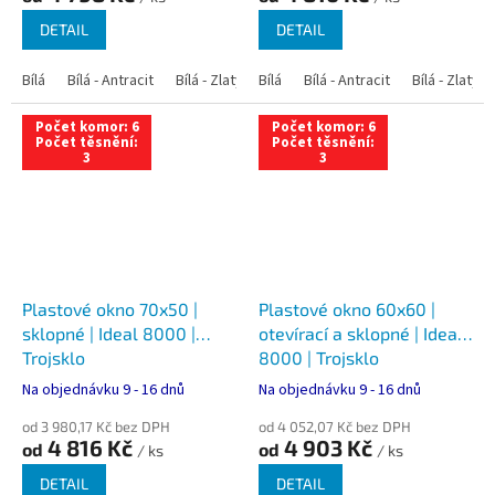
DETAIL
DETAIL
Bílá
Bílá - Antracit
Bílá - Zlatý dub
Bílá
Bílá - Tmavý dub
Bílá - Antracit
Bílá - Zlatý 
Bílá - Ořec
Počet komor: 6
Počet komor: 6
Počet těsnění:
Počet těsnění:
3
3
Plastové okno 70x50 |
Plastové okno 60x60 |
sklopné | Ideal 8000 |
otevírací a sklopné | Ideal
Trojsklo
8000 | Trojsklo
Na objednávku 9 - 16 dnů
Na objednávku 9 - 16 dnů
od 3 980,17 Kč bez DPH
od 4 052,07 Kč bez DPH
4 816 Kč
4 903 Kč
od
od
/ ks
/ ks
DETAIL
DETAIL