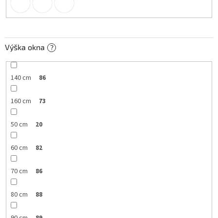
Výška okna
?
140 cm
86
160 cm
73
50 cm
20
60 cm
82
70 cm
86
80 cm
88