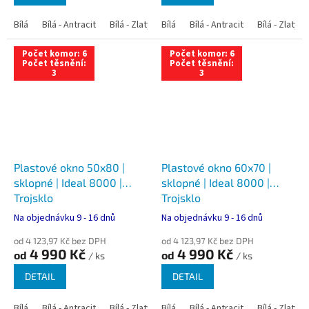
Bílá
Bílá - Antracit
Bílá - Zlatý dub
Bílá
Bílá - Tmavý dub
Bílá - Antracit
Bílá - Zlatý 
Bílá - Ořec
Počet komor: 6
Počet komor: 6
Počet těsnění:
Počet těsnění:
3
3
Plastové okno 50x80 |
Plastové okno 60x70 |
sklopné | Ideal 8000 |
sklopné | Ideal 8000 |
Trojsklo
Trojsklo
Na objednávku 9 - 16 dnů
Na objednávku 9 - 16 dnů
od 4 123,97 Kč bez DPH
od 4 123,97 Kč bez DPH
4 990 Kč
4 990 Kč
od
od
/ ks
/ ks
DETAIL
DETAIL
Bílá
Bílá - Antracit
Bílá - Zlatý dub
Bílá
Bílá - Tmavý dub
Bílá - Antracit
Bílá - Zlatý 
Bílá - Ořec