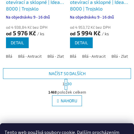
otevírací a sklopné | Ideal
otevírací a sklopné | Ideal
8000 | Trojsklo
8000 | Trojsklo
Na objednávku 9 - 16 dnů
Na objednávku 9 - 16 dnů
od 4 938,84 Kč bez DPH
od 4 953,72 Kč bez DPH
5 976 Kč
5 994 Kč
od
od
/ ks
/ ks
DETAIL
DETAIL
Bílá
Bílá - Antracit
Bílá - Zlatý dub
Bílá
Bílá - Tmavý dub
Bílá - Antracit
Bílá - Zlatý 
Bílá - Ořec
NAČÍST 50 DALŠÍCH
S
1
30
t
O
r
1468
položek celkem
v
á
l
NAHORU
n
á
k
d
o
v
Z
a
á
c
á
Google.cz
Zboží.cz
Heureka.cz
NajduZboží.cz
n
í
p
í
Tento web používá soubory cookie. Dalším procházením