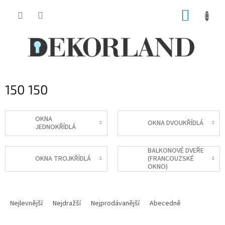
Přejít
NÁKUP
na
obsah
KOŠÍK
150 150
OKNA
OKNA DVOUKŘÍDLÁ
JEDNOKŘÍDLÁ
BALKONOVÉ DVEŘE
OKNA TROJKŘÍDLÁ
(FRANCOUZSKÉ
OKNO)
Ř
a
Nejlevnější
Nejdražší
Nejprodávanější
Abecedně
z
e