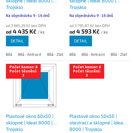
u
sklopné | Ideal 8000 |
sklopné | Ideal 8000 |
k
Trojsklo
Trojsklo
t
Na objednávku 9 - 16 dnů
Na objednávku 9 - 16 dnů
ů
od 3 665,29 Kč bez DPH
od 3 795,87 Kč bez DPH
4 435 Kč
4 593 Kč
od
od
/ ks
/ ks
DETAIL
DETAIL
Bílá
Bílá - Antracit
Bílá - Zlatý dub
Bílá
Bílá - Tmavý dub
Bílá - Antracit
Bílá - Zlatý 
Bílá - Ořec
Počet komor: 6
Počet komor: 6
Počet těsnění:
Počet těsnění:
3
3
Plastové okno 60x50 |
Plastové okno 50x50 |
sklopné | Ideal 8000 |
otevírací a sklopné | Ideal
Trojsklo
8000 | Trojsklo