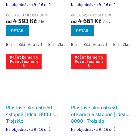
Na objednávku 9 - 16 dnů
Na objednávku 9 - 16 dnů
od 3 795,87 Kč bez DPH
od 3 852,07 Kč bez DPH
4 593 Kč
4 661 Kč
od
od
/ ks
/ ks
DETAIL
DETAIL
Bílá
Bílá - Antracit
Bílá - Zlatý dub
Bílá
Bílá - Tmavý dub
Bílá - Antracit
Bílá - Zlatý 
Bílá - Ořec
Počet komor: 6
Počet komor: 6
Počet těsnění:
Počet těsnění:
3
3
Plastové okno 60x60 |
Plastové okno 60x50 |
sklopné | Ideal 8000 |
otevírací a sklopné | Ideal
Trojsklo
8000 | Trojsklo
Na objednávku 9 - 16 dnů
Na objednávku 9 - 16 dnů