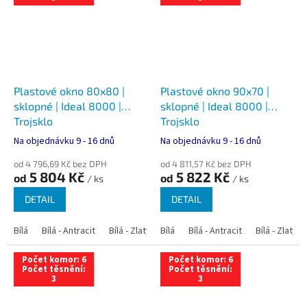
Plastové okno 80x80 |
Plastové okno 90x70 |
sklopné | Ideal 8000 |
sklopné | Ideal 8000 |
Trojsklo
Trojsklo
Na objednávku 9 - 16 dnů
Na objednávku 9 - 16 dnů
od 4 796,69 Kč bez DPH
od 4 811,57 Kč bez DPH
5 804 Kč
5 822 Kč
od
od
/ ks
/ ks
DETAIL
DETAIL
Bílá
Bílá - Antracit
Bílá - Zlatý dub
Bílá
Bílá - Tmavý dub
Bílá - Antracit
Bílá - Zlatý 
Bílá - Ořec
Počet komor: 6
Počet komor: 6
Počet těsnění:
Počet těsnění:
3
3