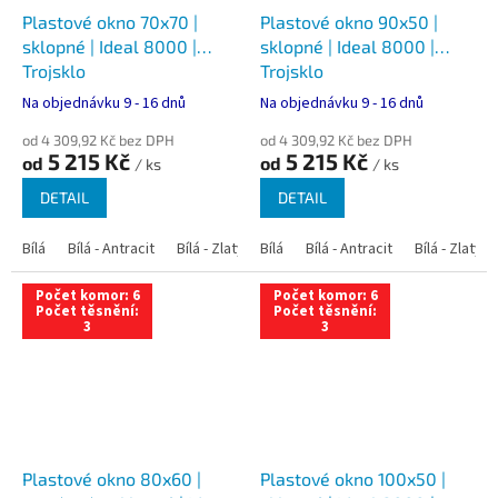
Plastové okno 70x70 |
Plastové okno 90x50 |
sklopné | Ideal 8000 |
sklopné | Ideal 8000 |
Trojsklo
Trojsklo
Na objednávku 9 - 16 dnů
Na objednávku 9 - 16 dnů
od 4 309,92 Kč bez DPH
od 4 309,92 Kč bez DPH
5 215 Kč
5 215 Kč
od
od
/ ks
/ ks
DETAIL
DETAIL
Bílá
Bílá - Antracit
Bílá - Zlatý dub
Bílá
Bílá - Tmavý dub
Bílá - Antracit
Bílá - Zlatý 
Bílá - Ořec
Počet komor: 6
Počet komor: 6
Počet těsnění:
Počet těsnění:
3
3
Plastové okno 80x60 |
Plastové okno 100x50 |