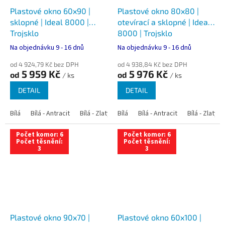
Plastové okno 60x90 |
Plastové okno 80x80 |
sklopné | Ideal 8000 |
otevírací a sklopné | Ideal
Trojsklo
8000 | Trojsklo
Na objednávku 9 - 16 dnů
Na objednávku 9 - 16 dnů
od 4 924,79 Kč bez DPH
od 4 938,84 Kč bez DPH
5 959 Kč
5 976 Kč
od
od
/ ks
/ ks
DETAIL
DETAIL
Bílá
Bílá - Antracit
Bílá - Zlatý dub
Bílá
Bílá - Tmavý dub
Bílá - Antracit
Bílá - Zlatý 
Bílá - Ořec
Počet komor: 6
Počet komor: 6
Počet těsnění:
Počet těsnění:
3
3
Plastové okno 90x70 |
Plastové okno 60x100 |