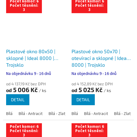
Počet komor: 6
Počet komor: 6
Počet těsnění:
Počet těsnění:
3
3
Plastové okno 80x50 |
Plastové okno 50x70 |
sklopné | Ideal 8000 |
otevírací a sklopné | Ideal
Trojsklo
8000 | Trojsklo
Na objednávku 9 - 16 dnů
Na objednávku 9 - 16 dnů
od 4 137,19 Kč bez DPH
od 4 152,89 Kč bez DPH
5 006 Kč
5 025 Kč
od
od
/ ks
/ ks
DETAIL
DETAIL
Bílá
Bílá - Antracit
Bílá - Zlatý dub
Bílá
Bílá - Tmavý dub
Bílá - Antracit
Bílá - Zlatý 
Bílá - Ořec
Počet komor: 6
Počet komor: 6
Počet těsnění:
Počet těsnění:
3
3