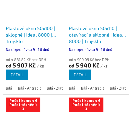
Plastové okno 50x100 |
Plastové okno 50x110 |
sklopné | Ideal 8000 |
otevírací a sklopné | Ideal
Trojsklo
8000 | Trojsklo
Na objednávku 9 - 16 dnů
Na objednávku 9 - 16 dnů
od 4 881,82 Kč bez DPH
od 4 909,09 Kč bez DPH
5 907 Kč
5 940 Kč
od
od
/ ks
/ ks
DETAIL
DETAIL
Bílá
Bílá - Antracit
Bílá - Zlatý dub
Bílá
Bílá - Tmavý dub
Bílá - Antracit
Bílá - Zlatý 
Bílá - Ořec
Počet komor: 6
Počet komor: 6
Počet těsnění:
Počet těsnění:
3
3