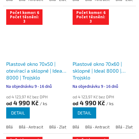
Počet komor: 6
Počet komor: 6
Počet těsnění:
Počet těsnění:
3
3
Plastové okno 70x50 |
Plastové okno 70x60 |
otevírací a sklopné | Ideal
sklopné | Ideal 8000 |
8000 | Trojsklo
Trojsklo
Na objednávku 9 - 16 dnů
Na objednávku 9 - 16 dnů
od 4 123,97 Kč bez DPH
od 4 123,97 Kč bez DPH
4 990 Kč
4 990 Kč
od
od
/ ks
/ ks
DETAIL
DETAIL
Bílá
Bílá - Antracit
Bílá - Zlatý dub
Bílá
Bílá - Tmavý dub
Bílá - Antracit
Bílá - Zlatý 
Bílá - Ořec