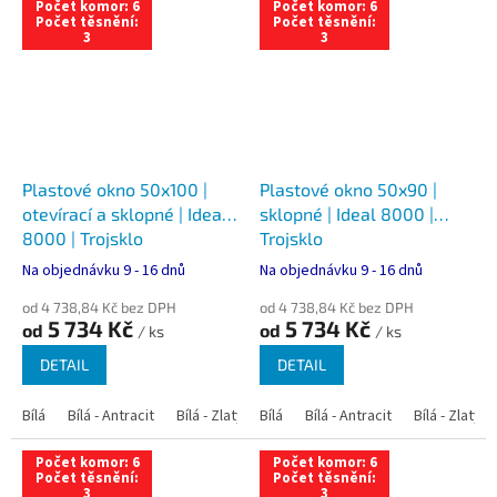
Počet komor: 6
Počet komor: 6
Počet těsnění:
Počet těsnění:
3
3
Plastové okno 50x100 |
Plastové okno 50x90 |
otevírací a sklopné | Ideal
sklopné | Ideal 8000 |
8000 | Trojsklo
Trojsklo
Na objednávku 9 - 16 dnů
Na objednávku 9 - 16 dnů
od 4 738,84 Kč bez DPH
od 4 738,84 Kč bez DPH
5 734 Kč
5 734 Kč
od
od
/ ks
/ ks
DETAIL
DETAIL
Bílá
Bílá - Antracit
Bílá - Zlatý dub
Bílá
Bílá - Tmavý dub
Bílá - Antracit
Bílá - Zlatý 
Bílá - Ořec
Počet komor: 6
Počet komor: 6
Počet těsnění:
Počet těsnění:
3
3