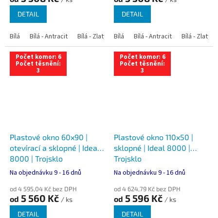
DETAIL
DETAIL
Bílá
Bílá - Antracit
Bílá - Zlatý dub
Bílá
Bílá - Tmavý dub
Bílá - Antracit
Bílá - Zlatý 
Bílá - Ořec
Počet komor: 6
Počet komor: 6
Počet těsnění:
Počet těsnění:
3
3
Plastové okno 60x90 |
Plastové okno 110x50 |
otevírací a sklopné | Ideal
sklopné | Ideal 8000 |
8000 | Trojsklo
Trojsklo
Na objednávku 9 - 16 dnů
Na objednávku 9 - 16 dnů
od 4 595,04 Kč bez DPH
od 4 624,79 Kč bez DPH
5 560 Kč
5 596 Kč
od
od
/ ks
/ ks
DETAIL
DETAIL