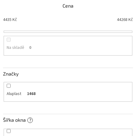
n
Cena
í
p
4435
Kč
44268
Kč
r
o
d
u
Na skladě
0
k
t
ů
Značky
Aluplast
1468
Šířka okna
?