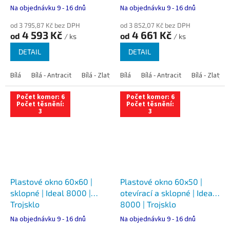
Na objednávku 9 - 16 dnů
Na objednávku 9 - 16 dnů
od 3 795,87 Kč bez DPH
od 3 852,07 Kč bez DPH
4 593 Kč
4 661 Kč
od
od
/ ks
/ ks
DETAIL
DETAIL
Bílá
Bílá - Antracit
Bílá - Zlatý dub
Bílá
Bílá - Tmavý dub
Bílá - Antracit
Bílá - Zlatý 
Bílá - Ořec
Počet komor: 6
Počet komor: 6
Počet těsnění:
Počet těsnění:
3
3
Plastové okno 60x60 |
Plastové okno 60x50 |
sklopné | Ideal 8000 |
otevírací a sklopné | Ideal
Trojsklo
8000 | Trojsklo
Na objednávku 9 - 16 dnů
Na objednávku 9 - 16 dnů