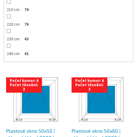
210 cm
76
220 cm
76
230 cm
43
240 cm
41
V
Počet komor: 6
Počet komor: 6
ý
Počet těsnění:
Počet těsnění:
3
3
p
i
s
p
r
o
d
Plastové okno 50x50 |
Plastové okno 50x60 |