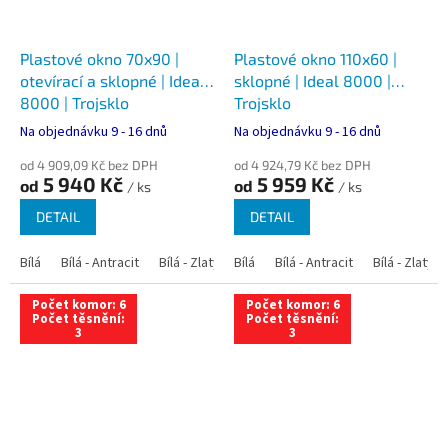
Plastové okno 70x90 |
Plastové okno 110x60 |
otevírací a sklopné | Ideal
sklopné | Ideal 8000 |
8000 | Trojsklo
Trojsklo
Na objednávku 9 - 16 dnů
Na objednávku 9 - 16 dnů
od 4 909,09 Kč bez DPH
od 4 924,79 Kč bez DPH
5 940 Kč
5 959 Kč
od
od
/ ks
/ ks
DETAIL
DETAIL
Bílá
Bílá - Antracit
Bílá - Zlatý dub
Bílá
Bílá - Tmavý dub
Bílá - Antracit
Bílá - Zlatý 
Bílá - Ořec
Počet komor: 6
Počet komor: 6
Počet těsnění:
Počet těsnění:
3
3