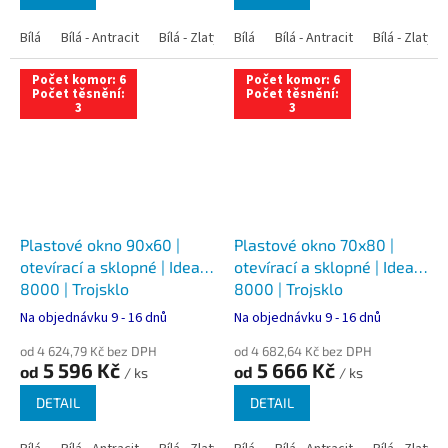
Bílá
Bílá - Antracit
Bílá - Zlatý dub
Bílá
Bílá - Tmavý dub
Bílá - Antracit
Bílá - Zlatý 
Bílá - Ořec
Počet komor: 6
Počet komor: 6
Počet těsnění:
Počet těsnění:
3
3
Plastové okno 90x60 |
Plastové okno 70x80 |
otevírací a sklopné | Ideal
otevírací a sklopné | Ideal
8000 | Trojsklo
8000 | Trojsklo
Na objednávku 9 - 16 dnů
Na objednávku 9 - 16 dnů
od 4 624,79 Kč bez DPH
od 4 682,64 Kč bez DPH
5 596 Kč
5 666 Kč
od
od
/ ks
/ ks
DETAIL
DETAIL