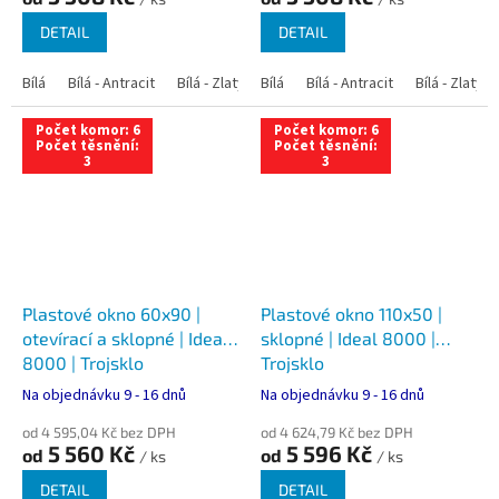
DETAIL
DETAIL
Bílá
Bílá - Antracit
Bílá - Zlatý dub
Bílá
Bílá - Tmavý dub
Bílá - Antracit
Bílá - Zlatý 
Bílá - Ořec
Počet komor: 6
Počet komor: 6
Počet těsnění:
Počet těsnění:
3
3
Plastové okno 60x90 |
Plastové okno 110x50 |
otevírací a sklopné | Ideal
sklopné | Ideal 8000 |
8000 | Trojsklo
Trojsklo
Na objednávku 9 - 16 dnů
Na objednávku 9 - 16 dnů
od 4 595,04 Kč bez DPH
od 4 624,79 Kč bez DPH
5 560 Kč
5 596 Kč
od
od
/ ks
/ ks
DETAIL
DETAIL