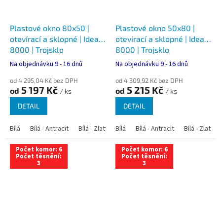
Plastové okno 80x50 |
Plastové okno 50x80 |
otevírací a sklopné | Ideal
otevírací a sklopné | Ideal
8000 | Trojsklo
8000 | Trojsklo
Na objednávku 9 - 16 dnů
Na objednávku 9 - 16 dnů
od 4 295,04 Kč bez DPH
od 4 309,92 Kč bez DPH
5 197 Kč
5 215 Kč
od
od
/ ks
/ ks
DETAIL
DETAIL
Bílá
Bílá - Antracit
Bílá - Zlatý dub
Bílá
Bílá - Tmavý dub
Bílá - Antracit
Bílá - Zlatý 
Bílá - Ořec
Počet komor: 6
Počet komor: 6
Počet těsnění:
Počet těsnění:
3
3