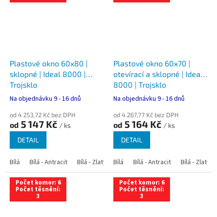
Plastové okno 60x80 |
Plastové okno 60x70 |
sklopné | Ideal 8000 |
otevírací a sklopné | Ideal
Trojsklo
8000 | Trojsklo
Na objednávku 9 - 16 dnů
Na objednávku 9 - 16 dnů
od 4 253,72 Kč bez DPH
od 4 267,77 Kč bez DPH
5 147 Kč
5 164 Kč
od
od
/ ks
/ ks
DETAIL
DETAIL
Bílá
Bílá - Antracit
Bílá - Zlatý dub
Bílá
Bílá - Tmavý dub
Bílá - Antracit
Bílá - Zlatý 
Bílá - Ořec
Počet komor: 6
Počet komor: 6
Počet těsnění:
Počet těsnění:
3
3