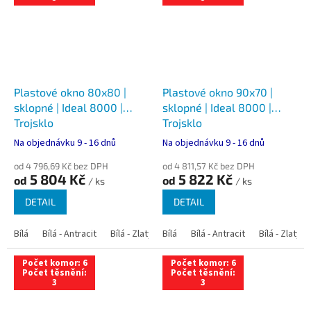
Plastové okno 80x80 |
Plastové okno 90x70 |
sklopné | Ideal 8000 |
sklopné | Ideal 8000 |
Trojsklo
Trojsklo
Na objednávku 9 - 16 dnů
Na objednávku 9 - 16 dnů
od 4 796,69 Kč bez DPH
od 4 811,57 Kč bez DPH
5 804 Kč
5 822 Kč
od
od
/ ks
/ ks
DETAIL
DETAIL
Bílá
Bílá - Antracit
Bílá - Zlatý dub
Bílá
Bílá - Tmavý dub
Bílá - Antracit
Bílá - Zlatý 
Bílá - Ořec
Počet komor: 6
Počet komor: 6
Počet těsnění:
Počet těsnění:
3
3