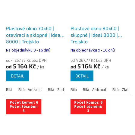
Plastové okno 70x60 |
Plastové okno 80x60 |
otevírací a sklopné | Ideal
sklopné | Ideal 8000 |
8000 | Trojsklo
Trojsklo
Na objednávku 9 - 16 dnů
Na objednávku 9 - 16 dnů
od 4 267,77 Kč bez DPH
od 4 267,77 Kč bez DPH
5 164 Kč
5 164 Kč
od
od
/ ks
/ ks
DETAIL
DETAIL
Bílá
Bílá - Antracit
Bílá - Zlatý dub
Bílá
Bílá - Tmavý dub
Bílá - Antracit
Bílá - Zlatý 
Bílá - Ořec
Počet komor: 6
Počet komor: 6
Počet těsnění:
Počet těsnění:
3
3