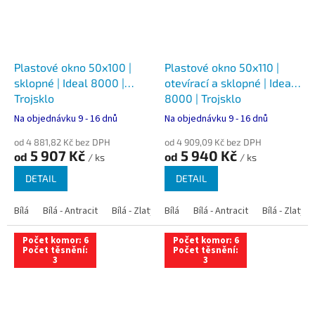
Plastové okno 50x100 |
Plastové okno 50x110 |
sklopné | Ideal 8000 |
otevírací a sklopné | Ideal
Trojsklo
8000 | Trojsklo
Na objednávku 9 - 16 dnů
Na objednávku 9 - 16 dnů
od 4 881,82 Kč bez DPH
od 4 909,09 Kč bez DPH
5 907 Kč
5 940 Kč
od
od
/ ks
/ ks
DETAIL
DETAIL
Bílá
Bílá - Antracit
Bílá - Zlatý dub
Bílá
Bílá - Tmavý dub
Bílá - Antracit
Bílá - Zlatý 
Bílá - Ořec
Počet komor: 6
Počet komor: 6
Počet těsnění:
Počet těsnění:
3
3