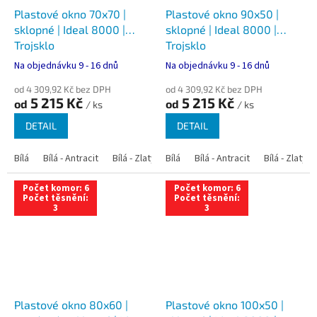
Plastové okno 70x70 |
Plastové okno 90x50 |
sklopné | Ideal 8000 |
sklopné | Ideal 8000 |
Trojsklo
Trojsklo
Na objednávku 9 - 16 dnů
Na objednávku 9 - 16 dnů
od 4 309,92 Kč bez DPH
od 4 309,92 Kč bez DPH
5 215 Kč
5 215 Kč
od
od
/ ks
/ ks
DETAIL
DETAIL
Bílá
Bílá - Antracit
Bílá - Zlatý dub
Bílá
Bílá - Tmavý dub
Bílá - Antracit
Bílá - Zlatý 
Bílá - Ořec
Počet komor: 6
Počet komor: 6
Počet těsnění:
Počet těsnění:
3
3
Plastové okno 80x60 |
Plastové okno 100x50 |