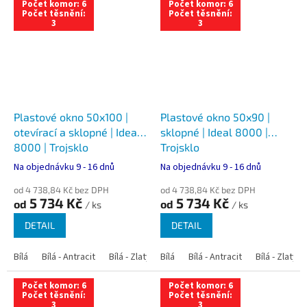
Počet komor: 6
Počet komor: 6
Počet těsnění:
Počet těsnění:
3
3
Plastové okno 50x100 |
Plastové okno 50x90 |
otevírací a sklopné | Ideal
sklopné | Ideal 8000 |
8000 | Trojsklo
Trojsklo
Na objednávku 9 - 16 dnů
Na objednávku 9 - 16 dnů
od 4 738,84 Kč bez DPH
od 4 738,84 Kč bez DPH
5 734 Kč
5 734 Kč
od
od
/ ks
/ ks
DETAIL
DETAIL
Bílá
Bílá - Antracit
Bílá - Zlatý dub
Bílá
Bílá - Tmavý dub
Bílá - Antracit
Bílá - Zlatý 
Bílá - Ořec
Počet komor: 6
Počet komor: 6
Počet těsnění:
Počet těsnění:
3
3