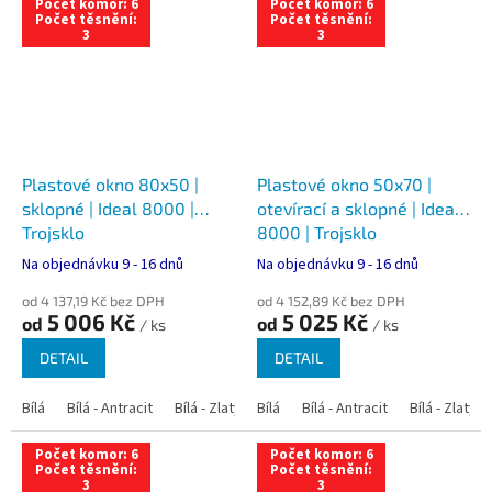
Počet komor: 6
Počet komor: 6
Počet těsnění:
Počet těsnění:
3
3
Plastové okno 80x50 |
Plastové okno 50x70 |
sklopné | Ideal 8000 |
otevírací a sklopné | Ideal
Trojsklo
8000 | Trojsklo
Na objednávku 9 - 16 dnů
Na objednávku 9 - 16 dnů
od 4 137,19 Kč bez DPH
od 4 152,89 Kč bez DPH
5 006 Kč
5 025 Kč
od
od
/ ks
/ ks
DETAIL
DETAIL
Bílá
Bílá - Antracit
Bílá - Zlatý dub
Bílá
Bílá - Tmavý dub
Bílá - Antracit
Bílá - Zlatý 
Bílá - Ořec
Počet komor: 6
Počet komor: 6
Počet těsnění:
Počet těsnění:
3
3