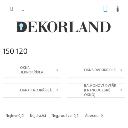
Přejít
NÁKUP
na
obsah
KOŠÍK
150 120
OKNA
OKNA DVOUKŘÍDLÁ
JEDNOKŘÍDLÁ
BALKONOVÉ DVEŘE
OKNA TROJKŘÍDLÁ
(FRANCOUZSKÉ
OKNO)
Ř
a
Nejlevnější
Nejdražší
Nejprodávanější
Abecedně
z
e