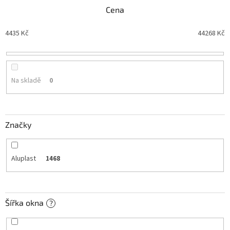
n
Cena
í
p
4435
Kč
44268
Kč
r
o
d
u
Na skladě
0
k
t
ů
Značky
Aluplast
1468
Šířka okna
?