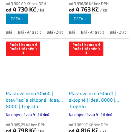
od 3 909,09 Kč bez DPH
od 3 936,36 Kč bez DPH
4 730 Kč
4 763 Kč
od
od
/ ks
/ ks
DETAIL
DETAIL
Bílá
Bílá - Antracit
Bílá - Zlatý dub
Bílá
Bílá - Tmavý dub
Bílá - Antracit
Bílá - Zlatý 
Bílá - Ořec
Počet komor: 6
Počet komor: 6
Počet těsnění:
Počet těsnění:
3
3
Plastové okno 50x60 |
Plastové okno 50x70 |
otevírací a sklopné | Ideal
sklopné | Ideal 8000 |
8000 | Trojsklo
Trojsklo
Na objednávku 9 - 16 dnů
Na objednávku 9 - 16 dnů
od 3 965,29 Kč bez DPH
od 3 980,17 Kč bez DPH
4 798 Kč
4 816 Kč
od
od
/ ks
/ ks