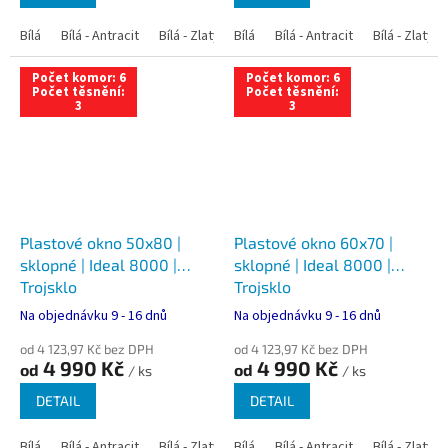
Bílá
Bílá - Antracit
Bílá - Zlatý dub
Bílá
Bílá - Tmavý dub
Bílá - Antracit
Bílá - Zlatý 
Bílá - Ořec
Počet komor: 6
Počet komor: 6
Počet těsnění:
Počet těsnění:
3
3
Plastové okno 50x80 |
Plastové okno 60x70 |
sklopné | Ideal 8000 |
sklopné | Ideal 8000 |
Trojsklo
Trojsklo
Na objednávku 9 - 16 dnů
Na objednávku 9 - 16 dnů
od 4 123,97 Kč bez DPH
od 4 123,97 Kč bez DPH
4 990 Kč
4 990 Kč
od
od
/ ks
/ ks
DETAIL
DETAIL
Bílá
Bílá - Antracit
Bílá - Zlatý dub
Bílá
Bílá - Tmavý dub
Bílá - Antracit
Bílá - Zlatý 
Bílá - Ořec