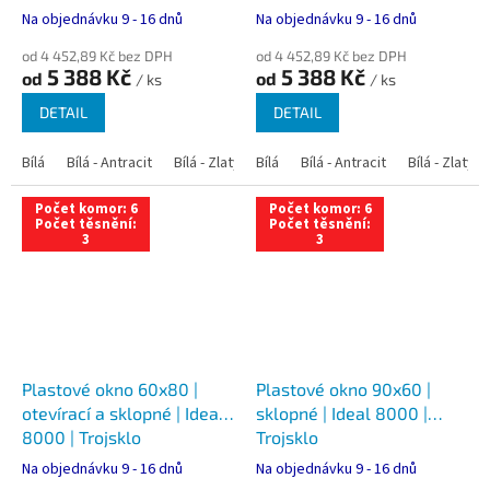
Na objednávku 9 - 16 dnů
Na objednávku 9 - 16 dnů
od 4 452,89 Kč bez DPH
od 4 452,89 Kč bez DPH
5 388 Kč
5 388 Kč
od
od
/ ks
/ ks
DETAIL
DETAIL
Bílá
Bílá - Antracit
Bílá - Zlatý dub
Bílá
Bílá - Tmavý dub
Bílá - Antracit
Bílá - Zlatý 
Bílá - Ořec
Počet komor: 6
Počet komor: 6
Počet těsnění:
Počet těsnění:
3
3
Plastové okno 60x80 |
Plastové okno 90x60 |
otevírací a sklopné | Ideal
sklopné | Ideal 8000 |
8000 | Trojsklo
Trojsklo
Na objednávku 9 - 16 dnů
Na objednávku 9 - 16 dnů