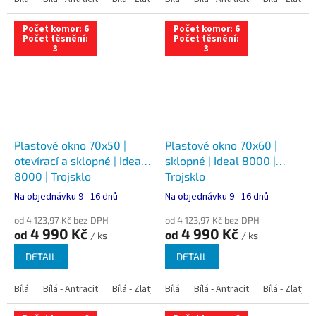
Počet komor: 6
Počet komor: 6
Počet těsnění:
Počet těsnění:
3
3
Plastové okno 70x50 |
Plastové okno 70x60 |
otevírací a sklopné | Ideal
sklopné | Ideal 8000 |
8000 | Trojsklo
Trojsklo
Na objednávku 9 - 16 dnů
Na objednávku 9 - 16 dnů
od 4 123,97 Kč bez DPH
od 4 123,97 Kč bez DPH
4 990 Kč
4 990 Kč
od
od
/ ks
/ ks
DETAIL
DETAIL
Bílá
Bílá - Antracit
Bílá - Zlatý dub
Bílá
Bílá - Tmavý dub
Bílá - Antracit
Bílá - Zlatý 
Bílá - Ořec