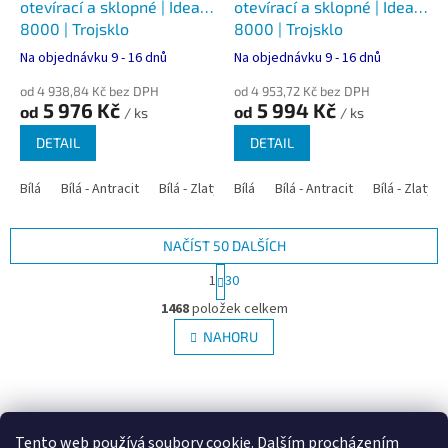
otevírací a sklopné | Ideal
otevírací a sklopné | Ideal
8000 | Trojsklo
8000 | Trojsklo
Na objednávku 9 - 16 dnů
Na objednávku 9 - 16 dnů
od 4 938,84 Kč bez DPH
od 4 953,72 Kč bez DPH
5 976 Kč
5 994 Kč
od
od
/ ks
/ ks
DETAIL
DETAIL
Bílá
Bílá - Antracit
Bílá - Zlatý dub
Bílá
Bílá - Tmavý dub
Bílá - Antracit
Bílá - Zlatý 
Bílá - Ořec
NAČÍST 50 DALŠÍCH
S
1
30
t
O
r
1468
položek celkem
v
á
l
NAHORU
n
á
k
d
o
v
Z
a
á
c
á
Google.cz
Zboží.cz
Heureka.cz
NajduZboží.cz
n
í
p
í
Tento web používá soubory cookie. Dalším procházením