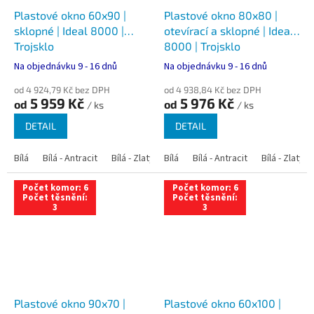
Plastové okno 60x90 |
Plastové okno 80x80 |
sklopné | Ideal 8000 |
otevírací a sklopné | Ideal
Trojsklo
8000 | Trojsklo
Na objednávku 9 - 16 dnů
Na objednávku 9 - 16 dnů
od 4 924,79 Kč bez DPH
od 4 938,84 Kč bez DPH
5 959 Kč
5 976 Kč
od
od
/ ks
/ ks
DETAIL
DETAIL
Bílá
Bílá - Antracit
Bílá - Zlatý dub
Bílá
Bílá - Tmavý dub
Bílá - Antracit
Bílá - Zlatý 
Bílá - Ořec
Počet komor: 6
Počet komor: 6
Počet těsnění:
Počet těsnění:
3
3
Plastové okno 90x70 |
Plastové okno 60x100 |