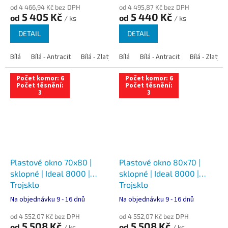
od 4 466,94 Kč bez DPH
od 4 495,87 Kč bez DPH
5 405 Kč
5 440 Kč
od
od
/ ks
/ ks
DETAIL
DETAIL
Bílá
Bílá - Antracit
Bílá - Zlatý dub
Bílá
Bílá - Tmavý dub
Bílá - Antracit
Bílá - Zlatý 
Bílá - Ořec
Počet komor: 6
Počet komor: 6
Počet těsnění:
Počet těsnění:
3
3
Plastové okno 70x80 |
Plastové okno 80x70 |
sklopné | Ideal 8000 |
sklopné | Ideal 8000 |
Trojsklo
Trojsklo
Na objednávku 9 - 16 dnů
Na objednávku 9 - 16 dnů
od 4 552,07 Kč bez DPH
od 4 552,07 Kč bez DPH
5 508 Kč
5 508 Kč
od
od
/ ks
/ ks