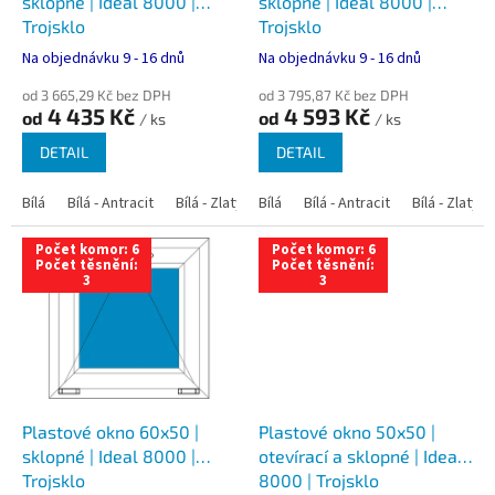
u
sklopné | Ideal 8000 |
sklopné | Ideal 8000 |
k
Trojsklo
Trojsklo
t
Na objednávku 9 - 16 dnů
Na objednávku 9 - 16 dnů
ů
od 3 665,29 Kč bez DPH
od 3 795,87 Kč bez DPH
4 435 Kč
4 593 Kč
od
od
/ ks
/ ks
DETAIL
DETAIL
Bílá
Bílá - Antracit
Bílá - Zlatý dub
Bílá
Bílá - Tmavý dub
Bílá - Antracit
Bílá - Zlatý 
Bílá - Ořec
Počet komor: 6
Počet komor: 6
Počet těsnění:
Počet těsnění:
3
3
Plastové okno 60x50 |
Plastové okno 50x50 |
sklopné | Ideal 8000 |
otevírací a sklopné | Ideal
Trojsklo
8000 | Trojsklo