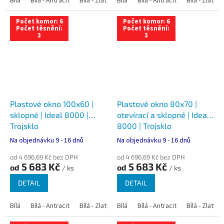
Bílá
Bílá - Antracit
Bílá - Zlatý dub
Bílá
Bílá - Tmavý dub
Bílá - Antracit
Bílá - Zlatý 
Bílá - Ořec
Počet komor: 6
Počet komor: 6
Počet těsnění:
Počet těsnění:
3
3
Plastové okno 100x60 |
Plastové okno 80x70 |
sklopné | Ideal 8000 |
otevírací a sklopné | Ideal
Trojsklo
8000 | Trojsklo
Na objednávku 9 - 16 dnů
Na objednávku 9 - 16 dnů
od 4 696,69 Kč bez DPH
od 4 696,69 Kč bez DPH
5 683 Kč
5 683 Kč
od
od
/ ks
/ ks
DETAIL
DETAIL
Bílá
Bílá - Antracit
Bílá - Zlatý dub
Bílá
Bílá - Tmavý dub
Bílá - Antracit
Bílá - Zlatý 
Bílá - Ořec