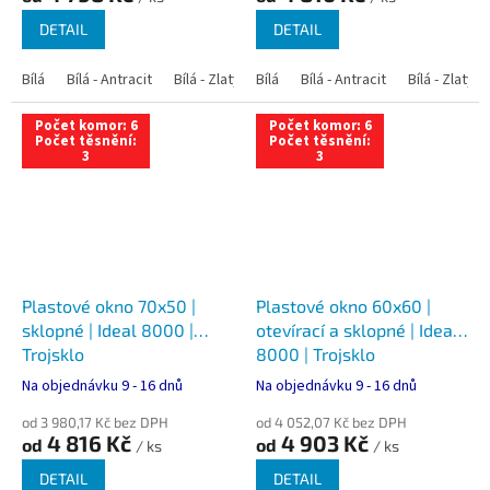
DETAIL
DETAIL
Bílá
Bílá - Antracit
Bílá - Zlatý dub
Bílá
Bílá - Tmavý dub
Bílá - Antracit
Bílá - Zlatý 
Bílá - Ořec
Počet komor: 6
Počet komor: 6
Počet těsnění:
Počet těsnění:
3
3
Plastové okno 70x50 |
Plastové okno 60x60 |
sklopné | Ideal 8000 |
otevírací a sklopné | Ideal
Trojsklo
8000 | Trojsklo
Na objednávku 9 - 16 dnů
Na objednávku 9 - 16 dnů
od 3 980,17 Kč bez DPH
od 4 052,07 Kč bez DPH
4 816 Kč
4 903 Kč
od
od
/ ks
/ ks
DETAIL
DETAIL