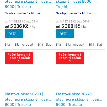
otevírací a sklopné | Ideal
sklopné | Ideal 8000 |
8000 | Trojsklo
Trojsklo
Na objednávku 9 - 16 dnů
Na objednávku 9 - 16 dnů
od 4 409,92 Kč bez DPH
od 4 452,89 Kč bez DPH
5 336 Kč
5 388 Kč
od
od
/ ks
/ ks
DETAIL
DETAIL
Bílá
Bílá - Antracit
Bílá - Zlatý dub
Bílá
Bílá - Tmavý dub
Bílá - Antracit
Bílá - Zlatý 
Bílá - Ořec
Počet komor: 6
Počet komor: 6
Počet těsnění:
Počet těsnění:
3
3
Plastové okno 50x90 |
Plastové okno 70x70 |
otevírací a sklopné | Ideal
otevírací a sklopné | Ideal
8000 | Trojsklo
8000 | Trojsklo