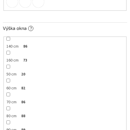
Výška okna
?
140 cm
86
160 cm
73
50 cm
20
60 cm
82
70 cm
86
80 cm
88